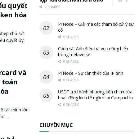
ểu quyết
0 SHARES
oken hóa
Pi Node – Giải mã các tham số xử lý sự
cố
phép chủ sở
0 SHARES
ểu quyết ủy
Cảnh sát Anh điều tra vụ cưỡng hiếp
trong metaverse
0 SHARES
rcard và
Pi Node – Sự cần thiết của IP tĩnh
t toán
0 SHARES
hóa
USDT trở thành phương tiện chính của
hoạt động kinh tế ngầm tại Campuchia
0 SHARES
 tài chính lớn
i ...
CHUYÊN MỤC