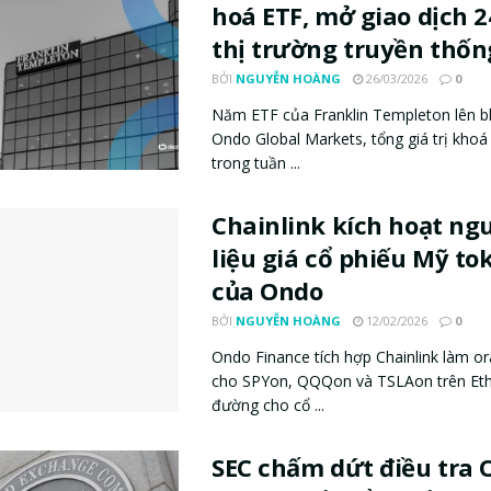
hoá ETF, mở giao dịch 2
thị trường truyền thốn
BỞI
NGUYỄN HOÀNG
26/03/2026
0
Năm ETF của Franklin Templeton lên b
Ondo Global Markets, tổng giá trị khoá
trong tuần ...
Chainlink kích hoạt ng
liệu giá cổ phiếu Mỹ to
của Ondo
BỞI
NGUYỄN HOÀNG
12/02/2026
0
Ondo Finance tích hợp Chainlink làm or
cho SPYon, QQQon và TSLAon trên Et
đường cho cổ ...
SEC chấm dứt điều tra