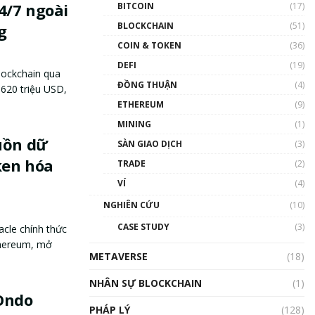
4/7 ngoài
BITCOIN
(17)
BLOCKCHAIN
(51)
g
COIN & TOKEN
(36)
DEFI
(19)
lockchain qua
ĐỒNG THUẬN
(4)
 620 triệu USD,
ETHEREUM
(9)
MINING
(1)
uồn dữ
SÀN GIAO DỊCH
(3)
ken hóa
TRADE
(2)
VÍ
(4)
NGHIÊN CỨU
(10)
CASE STUDY
(3)
acle chính thức
hereum, mở
METAVERSE
(18)
NHÂN SỰ BLOCKCHAIN
(1)
 Ondo
PHÁP LÝ
(128)