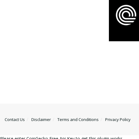
Contact Us
Disclaimer
Terms and Conditions
Privacy Policy
Please enter CoinGecko Free Api Key to get this plugin works.