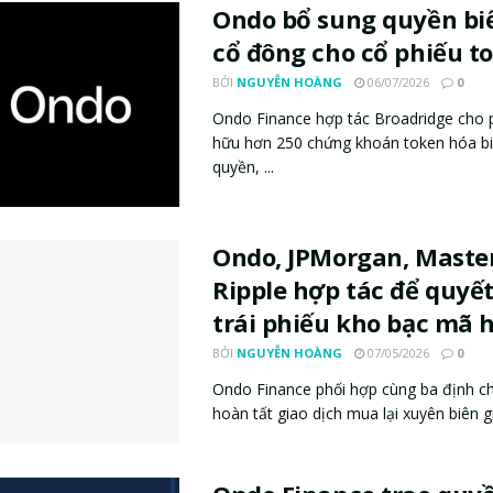
Ondo bổ sung quyền bi
cổ đông cho cổ phiếu t
BỞI
NGUYỄN HOÀNG
06/07/2026
0
Ondo Finance hợp tác Broadridge cho 
hữu hơn 250 chứng khoán token hóa bi
quyền, ...
Ondo, JPMorgan, Maste
Ripple hợp tác để quyế
trái phiếu kho bạc mã 
BỞI
NGUYỄN HOÀNG
07/05/2026
0
Ondo Finance phối hợp cùng ba định chế
hoàn tất giao dịch mua lại xuyên biên giớ