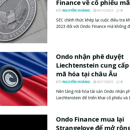
Finance về cổ phiếu mã
BỞI
NGUYỄN HOÀNG
09/12/2025
0
SEC chính thức khép lại cuộc điều tra 
2023 đối với Ondo Finance mà không đư
Ondo nhận phê duyệt
Liechtenstein cung cấp
mã hóa tại châu Âu
BỞI
NGUYỄN HOÀNG
20/11/2025
0
Nền tảng mã hóa tài sản Ondo nhận ph
Liechtenstein để triển khai cổ phiếu và 
Ondo Finance mua lại
Strangelove để mở rộn