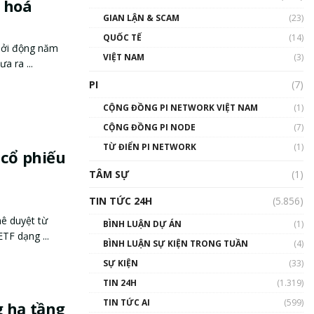
 hoá
GIAN LẬN & SCAM
(23)
QUỐC TẾ
(14)
khởi động năm
VIỆT NAM
(3)
a ra ...
PI
(7)
CỘNG ĐỒNG PI NETWORK VIỆT NAM
(1)
CỘNG ĐỒNG PI NODE
(7)
TỪ ĐIỂN PI NETWORK
(1)
 cổ phiếu
TÂM SỰ
(1)
TIN TỨC 24H
(5.856)
ê duyệt từ
BÌNH LUẬN DỰ ÁN
(1)
ETF dạng ...
BÌNH LUẬN SỰ KIỆN TRONG TUẦN
(4)
SỰ KIỆN
(33)
TIN 24H
(1.319)
TIN TỨC AI
(599)
g hạ tầng