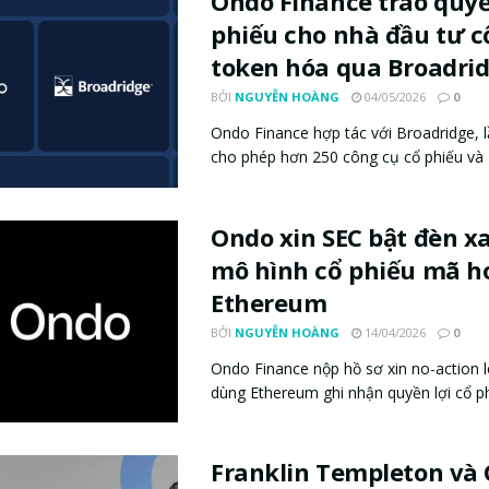
Ondo Finance trao quy
phiếu cho nhà đầu tư c
token hóa qua Broadri
BỞI
NGUYỄN HOÀNG
04/05/2026
0
Ondo Finance hợp tác với Broadridge, l
cho phép hơn 250 công cụ cổ phiếu và E
Ondo xin SEC bật đèn x
mô hình cổ phiếu mã h
Ethereum
BỞI
NGUYỄN HOÀNG
14/04/2026
0
Ondo Finance nộp hồ sơ xin no-action l
dùng Ethereum ghi nhận quyền lợi cổ ph
Franklin Templeton và