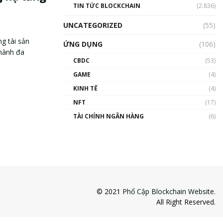
TIN TỨC BLOCKCHAIN
(2.836)
UNCATEGORIZED
(55)
g tài sản
ỨNG DỤNG
(106)
 hành đa
CBDC
(53)
GAME
(4)
KINH TẾ
(4)
NFT
(17)
TÀI CHÍNH NGÂN HÀNG
(6)
© 2021
Phổ Cập Blockchain Website
.
All Right Reserved.