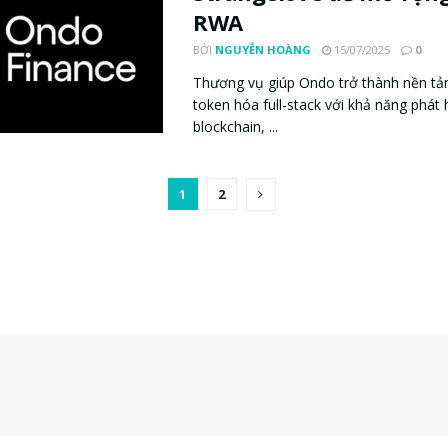
RWA
BỞI
NGUYỄN HOÀNG
15/07/2025
0
Thương vụ giúp Ondo trở thành nền tản
token hóa full-stack với khả năng phát
blockchain, ...
1
2