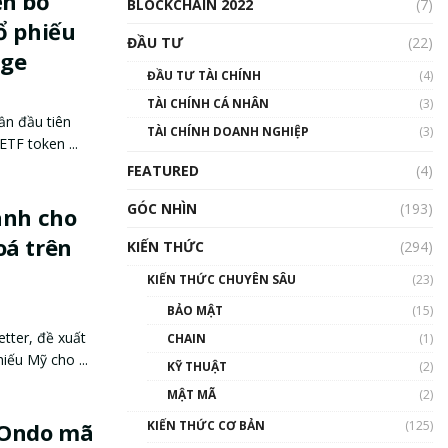
ền bỏ
BLOCKCHAIN 2022
(7)
ổ phiếu
ĐẦU TƯ
(22)
dge
ĐẦU TƯ TÀI CHÍNH
(4)
TÀI CHÍNH CÁ NHÂN
(3)
ần đầu tiên
TÀI CHÍNH DOANH NGHIỆP
(3)
TF token ...
FEATURED
(4)
GÓC NHÌN
(193)
anh cho
oá trên
KIẾN THỨC
(294)
KIẾN THỨC CHUYÊN SÂU
(23)
BẢO MẬT
(15)
etter, đề xuất
CHAIN
(1)
iếu Mỹ cho ...
KỸ THUẬT
(2)
MẬT MÃ
(2)
KIẾN THỨC CƠ BẢN
(125)
 Ondo mã