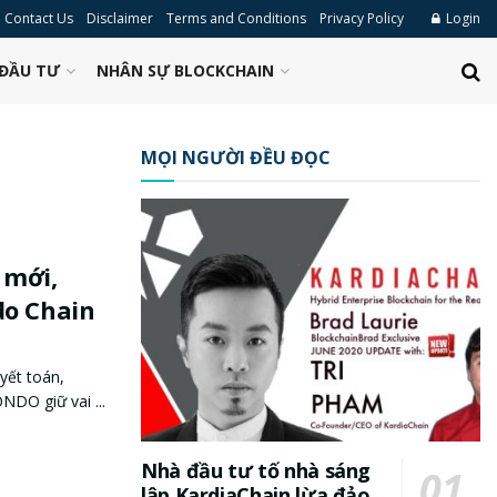
Contact Us
Disclaimer
Terms and Conditions
Privacy Policy
Login
ĐẦU TƯ
NHÂN SỰ BLOCKCHAIN
MỌI NGƯỜI ĐỀU ĐỌC
 mới,
do Chain
yết toán,
NDO giữ vai ...
Nhà đầu tư tố nhà sáng
lập KardiaChain lừa đảo