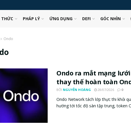
N THỨC
PHÁP LÝ
ỨNG DỤNG
DEFI
GÓC NHÌN
Ondo
do
Ondo ra mắt mạng lưới
thay thế hoàn toàn On
BỞI
NGUYỄN HOÀNG
28/07/2026
0
Ondo Network tách lớp thực thi khỏi qu
hướng tới tốc độ sàn tập trung, token O