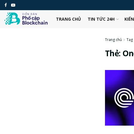
TRANG CHỦ
TIN TỨC 24H
KIẾ
Trang chủ
Tag
Thẻ:
On