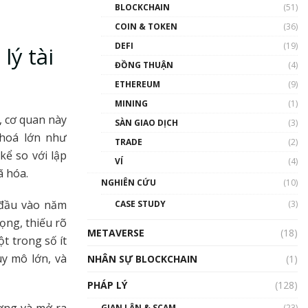
Nhân sự tương lại ngành
BLOCKCHAIN
(51)
Blockchain Việt Nam | Phổ
cập Blockchain
COIN & TOKEN
(36)
00:43:47
DEFI
(19)
lý tài
ĐỒNG THUẬN
(4)
Blockchain đang được ứng
dụng ở Việt Nam như thể
ETHEREUM
(9)
nào?
MINING
(1)
00:39:31
, cơ quan này
SÀN GIAO DỊCH
(3)
Chìa khóa mở lối cơ hội
 hoá lớn như
TRADE
(2)
trước các quĩ đầu tư | Phổ
kể so với lập
cập Blockchain
VÍ
(4)
00:35:11
ã hóa.
NGHIÊN CỨU
(10)
Talkshow 20: Biến động
 đầu vào năm
CASE STUDY
(3)
giá của tài sản truyền
thống & Crypto qua các
ọng, thiếu rõ
METAVERSE
cuộc chiến | Phổ cập
(18)
ột trong số ít
Blockchain
y mô lớn, và
NHÂN SỰ BLOCKCHAIN
(1)
01:34:46
PHÁP LÝ
(128)
Talkshow 19: GameFi Việt
Nam – Báo động đỏ
ương và mở ra
GIAN LẬN & SCAM
(23)