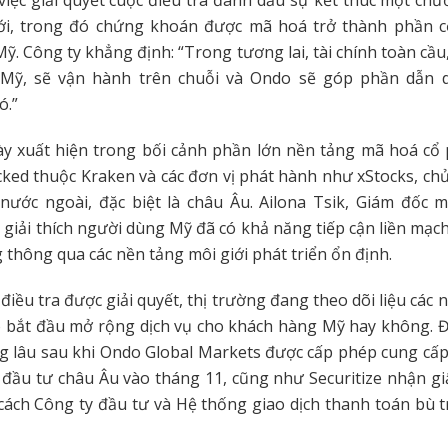
ới, trong đó chứng khoán được mã hoá trở thành phần cốt
ỹ. Công ty khẳng định: “Trong tương lai, tài chính toàn cầu
Mỹ, sẽ vận hành trên chuỗi và Ondo sẽ góp phần dẫn d
ó.”
y xuất hiện trong bối cảnh phần lớn nền tảng mã hoá cổ 
ed thuộc Kraken và các đơn vị phát hành như xStocks, ch
nước ngoài, đặc biệt là châu Âu. Ailona Tsik, Giám đốc m
 giải thích người dùng Mỹ đã có khả năng tiếp cận liền mạch
 thông qua các nền tảng môi giới phát triển ổn định.
 điều tra được giải quyết, thị trường đang theo dõi liệu các
 bắt đầu mở rộng dịch vụ cho khách hàng Mỹ hay không. Đ
g lâu sau khi Ondo Global Markets được cấp phép cung cấ
đầu tư châu Âu vào tháng 11, cũng như Securitize nhận g
cách Công ty đầu tư và Hệ thống giao dịch thanh toán bù t