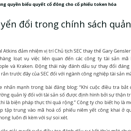
ng quyền biểu quyết cổ đông cho cổ phiếu token hóa
yển đổi trong chính sách quản 
ul Atkins đảm nhiệm vị trí Chủ tịch SEC thay thế Gary Gensler
 hàng loạt vụ việc liên quan đến các công ty tài sản mã
pple và Kraken. Động thái này đánh dấu sự thay đổi đáng 
rắn trước đây của SEC đối với ngành công nghiệp tài sản m
e nhấn mạnh trong bài đăng blog: “Khi cuộc điều tra bắt
ường quản lý đối với tài sản số được định hình bởi sự thận tr
hi là biện pháp thực thi quá rộng.” Công ty cho biết họ là m
p tập trung vào mã hoá cổ phiếu niêm yết công khai ở qu
phong luôn đi kèm với sự soi xét.
iệc giải quyết cuộc điều tra đánh dấu sự kết thúc một ch