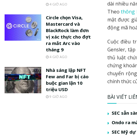
dài nhiều nă
4 GIỜ AGO
Theo
thông
Circle chọn Visa,
mật được gi
Mastercard và
động mã hoá 
BlackRock làm đơn
vị xác thực cho đợt
Cuộc điều t
ra mắt Arc vào
Gensler, tập
tháng 9
thủ luật ch
4 GIỜ AGO
chứng khoán.
Nhà sáng lập NFT
chuyển rộng
Few and Far bị cáo
chính thức c
buộc gian lận 10
triệu USD
BÀI VIẾT LI
9 GIỜ AGO
SEC sẵn sà
Ondo ra mắ
SEC Mỹ dự 