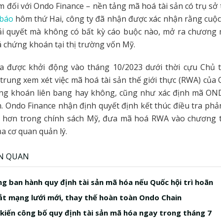
m đối với Ondo Finance – nền tảng mã hoá tài sản có trụ sở 
 báo
hôm thứ Hai, công ty đã nhận được xác nhận rằng cuộc
ải quyết mà không có bất kỳ cáo buộc nào, mở ra chương 
chứng khoán tại thị trường vốn Mỹ.
ra được khởi động vào tháng 10/2023 dưới thời cựu Chủ t
 trung xem xét việc mã hoá tài sản thế giới thực (RWA) của
ứng khoán liên bang hay không, cũng như xác định mã OND
 Ondo Finance nhận định quyết định kết thúc điều tra phả
 hơn trong chính sách Mỹ, đưa mã hoá RWA vào chương t
ủa cơ quan quản lý.
ÊN QUAN
ng ban hành quy định tài sản mã hóa nếu Quốc hội trì hoãn
t mạng lưới mới, thay thế hoàn toàn Ondo Chain
kiến công bố quy định tài sản mã hóa ngay trong tháng 7