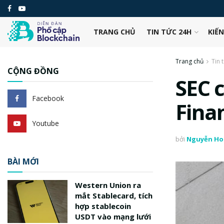
TRANG CHỦ
TIN TỨC 24H
KIẾ
Trang chủ
Tin 
CỘNG ĐỒNG
SEC 
Facebook
Fina
Youtube
bởi
Nguyễn Ho
BÀI MỚI
Western Union ra
mắt Stablecard, tích
hợp stablecoin
USDT vào mạng lưới