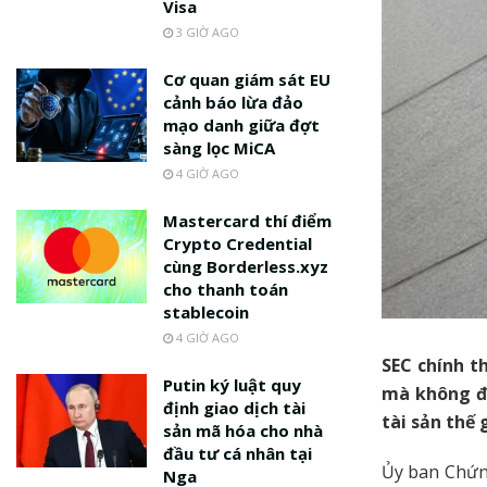
Visa
3 GIỜ AGO
Cơ quan giám sát EU
cảnh báo lừa đảo
mạo danh giữa đợt
sàng lọc MiCA
4 GIỜ AGO
Mastercard thí điểm
Crypto Credential
cùng Borderless.xyz
cho thanh toán
stablecoin
4 GIỜ AGO
SEC chính t
Putin ký luật quy
mà không đư
định giao dịch tài
tài sản thế
sản mã hóa cho nhà
đầu tư cá nhân tại
Ủy ban Chứn
Nga