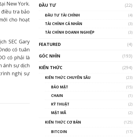
Triển vọng nào cho
tại New York.
ĐẦU TƯ
(22)
Bitcoin. Thị trường liệu có
 điều tra bảo
uptrend trong năm 2023? |
ĐẦU TƯ TÀI CHÍNH
(4)
Phổ cập Blockchain
mới cho hoạt
TÀI CHÍNH CÁ NHÂN
(3)
00:02:14
TÀI CHÍNH DOANH NGHIỆP
(3)
Nhìn lại năm 2022: Những
sự kiện ảnh hưởng đến hệ
ịch SEC Gary
FEATURED
(4)
sinh thái tiền mã hoá |
 Ondo có tuân
Phổ cập Blockchain
GÓC NHÌN
(193)
O có phải là
00:15:29
n ánh sự dịch
KIẾN THỨC
(294)
Nhìn lại năm 2022: Những
rình nghị sự
nhân vật ảnh hưởng nhất
KIẾN THỨC CHUYÊN SÂU
(23)
hệ sinh thái tiền mã hoá |
Phổ cập Blockchain
BẢO MẬT
(15)
00:16:07
CHAIN
(1)
Talkshow 27: Ranh giới
KỸ THUẬT
(2)
giữa tầm ảnh hưởng và sự
MẬT MÃ
(2)
thao túng giá | Phổ cập
Blockchain
KIẾN THỨC CƠ BẢN
(125)
01:35:05
BITCOIN
(17)