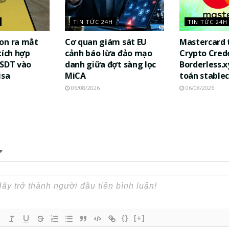
TIN TỨC 24H
TIN TỨC 24H
on ra mắt
Cơ quan giám sát EU
Mastercard 
tích hợp
cảnh báo lừa đảo mạo
Crypto Cred
USDT vào
danh giữa đợt sàng lọc
Borderless.x
isa
MiCA
toán stablec
06/08/2026
06/08/2026
{}
[+]