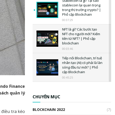
Stablecoin là gì? Tại sao
stablecoin lại quan trọng
trong thị trường crypto? |
Phổ cập Blockchain
00:07:29
NFT là gì? Các bước tạo
NFT cho người mới? Kiếm
tiền từ NFT? | Phổ cập
blockchain
00:03:46
Tiếp nối Blockchain, trí tuệ
nhân tạo (AI) có phải là làn
sóng đầu tư mới? | Phổ
cập Blockchain
00:45:25
Ondo Finance
CBDC là gì? Tổng quan về
CBDC? Tại sao ngân hàng
sách quản lý
trung ương lại quan trọng?
CHUYÊN MỤC
| Phổ cập Blockchain
00:04:38
BLOCKCHAIN 2022
(7)
 điều tra kéo