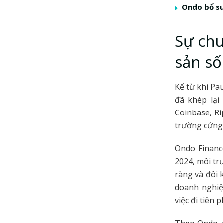
Ondo bổ su
Sự chu
sản số
Kể từ khi Pa
đã khép lại
Coinbase, Ri
trường cứng 
Ondo Financ
2024, môi tr
ràng và đôi k
doanh nghiệ
việc đi tiên 
Theo Ondo, v