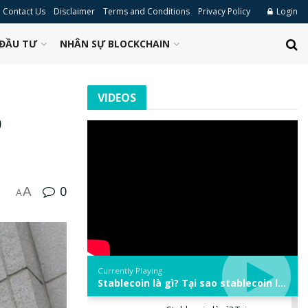
Contact Us
Disclaimer
Terms and Conditions
Privacy Policy
Login
ĐẦU TƯ
NHÂN SỰ BLOCKCHAIN
VIDEOS
o
0
A
A
Currently Playing
Stablecoin là gì? Tại sao stablecoin lại quan trọng trong thị trường crypto? | Phổ cập Blockchain