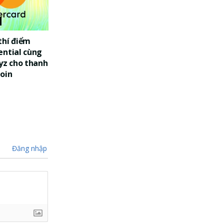
thí điểm
ential cùng
yz cho thanh
oin
Đăng nhập