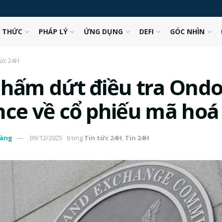
N THỨC
PHÁP LÝ
ỨNG DỤNG
DEFI
GÓC NHÌN
tức 24H
chấm dứt điều tra Ond
nce về cổ phiếu mã hoá
àng
09/12/2025
trong
Tin tức 24H
,
Tin 24H