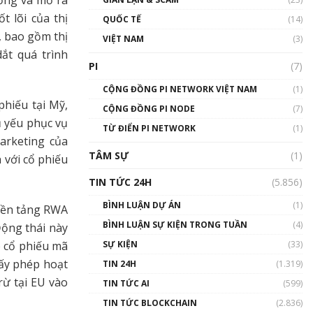
01:24:45
 lõi của thị
QUỐC TẾ
(14)
, bao gồm thị
Talkshow18: Làn sóng tài
VIỆT NAM
(3)
năng Việt trở về từ Silicon
ắt quá trình
Valley - Sức bật mới cho
PI
(7)
Việt Nam
01:32:59
CỘNG ĐỒNG PI NETWORK VIỆT NAM
(1)
phiếu tại Mỹ,
CỘNG ĐỒNG PI NODE
(7)
Talkshow17: Mùa đông
ủ yếu phục vụ
TỪ ĐIỂN PI NETWORK
Crypto – Chiếc khăn gió ấm
(1)
arketing của
01:40:40
TÂM SỰ
(1)
 với cổ phiếu
Talkshow 16: Làn sóng số
TIN TỨC 24H
(5.856)
tại Việt Nam và thế giới
01:49:30
BÌNH LUẬN DỰ ÁN
(1)
 nền tảng RWA
BÌNH LUẬN SỰ KIỆN TRONG TUẦN
(4)
ộng thái này
Talkshow 14: MemeCoin –
Trò đùa tỷ đô
p cổ phiếu mã
SỰ KIỆN
(33)
#phocapblockchain #PCB
iấy phép hoạt
TIN 24H
(1.319)
#meme
rừ tại EU vào
TIN TỨC AI
(599)
01:29:26
TIN TỨC BLOCKCHAIN
(2.836)