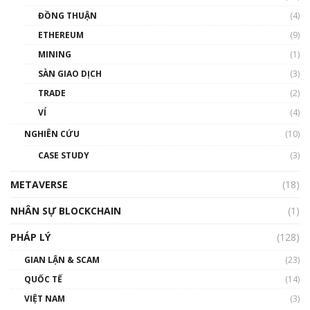
Chìa khóa mở lối cơ hội trước các quĩ đầu tư |
ĐỒNG THUẬN
(4)
Phổ cập Blockchain
ETHEREUM
(9)
00:35:11
MINING
(1)
Talkshow 20: Biến động giá của tài sản truyền
SÀN GIAO DỊCH
(3)
thống & Crypto qua các cuộc chiến | Phổ cập
Blockchain
TRADE
(2)
01:34:46
VÍ
(4)
Talkshow 19: GameFi Việt Nam – Báo động
NGHIÊN CỨU
(10)
đỏ
CASE STUDY
(3)
01:24:45
METAVERSE
(18)
Talkshow18: Làn sóng tài năng Việt trở về từ
Silicon Valley - Sức bật mới cho Việt Nam
NHÂN SỰ BLOCKCHAIN
(1)
01:32:59
PHÁP LÝ
(128)
Talkshow17: Mùa đông Crypto – Chiếc khăn
GIAN LẬN & SCAM
gió ấm
(23)
01:40:40
QUỐC TẾ
(14)
VIỆT NAM
(3)
Talkshow 16: Làn sóng số tại Việt Nam và thế