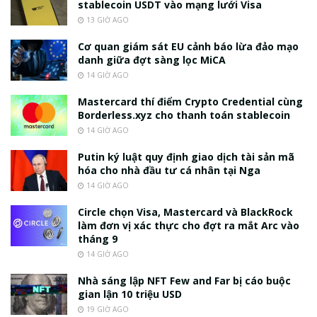
stablecoin USDT vào mạng lưới Visa
13 GIỜ AGO
Cơ quan giám sát EU cảnh báo lừa đảo mạo
danh giữa đợt sàng lọc MiCA
14 GIỜ AGO
Mastercard thí điểm Crypto Credential cùng
Borderless.xyz cho thanh toán stablecoin
14 GIỜ AGO
Putin ký luật quy định giao dịch tài sản mã
hóa cho nhà đầu tư cá nhân tại Nga
14 GIỜ AGO
Circle chọn Visa, Mastercard và BlackRock
làm đơn vị xác thực cho đợt ra mắt Arc vào
tháng 9
14 GIỜ AGO
Nhà sáng lập NFT Few and Far bị cáo buộc
gian lận 10 triệu USD
19 GIỜ AGO