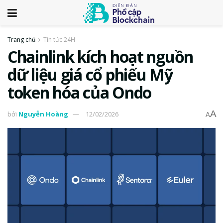
Trang chủ
Tin tức 24H
Chainlink kích hoạt nguồn
dữ liệu giá cổ phiếu Mỹ
token hóa của Ondo
A
bởi
Nguyễn Hoàng
12/02/2026
A