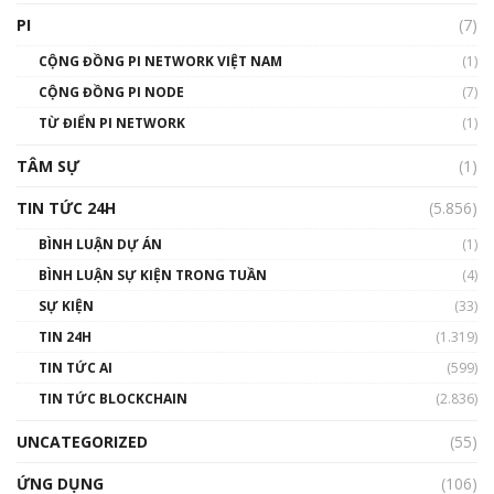
giới
PI
(7)
01:49:30
CỘNG ĐỒNG PI NETWORK VIỆT NAM
(1)
Talkshow 14: MemeCoin – Trò đùa tỷ đô
CỘNG ĐỒNG PI NODE
(7)
#phocapblockchain #PCB #meme
TỪ ĐIỂN PI NETWORK
(1)
01:29:26
TÂM SỰ
(1)
TIN TỨC 24H
(5.856)
BÌNH LUẬN DỰ ÁN
(1)
BÌNH LUẬN SỰ KIỆN TRONG TUẦN
(4)
SỰ KIỆN
(33)
TIN 24H
(1.319)
TIN TỨC AI
(599)
TIN TỨC BLOCKCHAIN
(2.836)
UNCATEGORIZED
(55)
ỨNG DỤNG
(106)