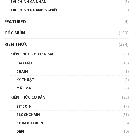
TÀI CHÍNH CÁ NHÂN
(3)
Nhìn lại năm 2022: Những sự kiện ảnh hưởng
TÀI CHÍNH DOANH NGHIỆP
đến hệ sinh thái tiền mã hoá | Phổ cập
(3)
Blockchain
FEATURED
(4)
00:15:29
GÓC NHÌN
Nhìn lại năm 2022: Những nhân vật ảnh
(193)
hưởng nhất hệ sinh thái tiền mã hoá | Phổ
cập Blockchain
KIẾN THỨC
(294)
00:16:07
KIẾN THỨC CHUYÊN SÂU
(23)
Talkshow 27: Ranh giới giữa tầm ảnh hưởng
BẢO MẬT
(15)
và sự thao túng giá | Phổ cập Blockchain
CHAIN
(1)
01:35:05
KỸ THUẬT
(2)
Nhân sự tương lại ngành Blockchain Việt
MẬT MÃ
(2)
Nam | Phổ cập Blockchain
KIẾN THỨC CƠ BẢN
(125)
00:43:47
BITCOIN
(17)
Blockchain đang được ứng dụng ở Việt Nam
BLOCKCHAIN
(51)
như thể nào?
COIN & TOKEN
(36)
00:39:31
DEFI
(19)