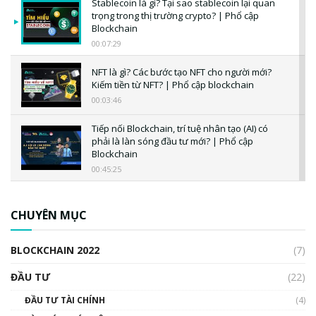
Stablecoin là gì? Tại sao stablecoin lại quan
trọng trong thị trường crypto? | Phổ cập
Blockchain
00:07:29
NFT là gì? Các bước tạo NFT cho người mới?
Kiếm tiền từ NFT? | Phổ cập blockchain
00:03:46
Tiếp nối Blockchain, trí tuệ nhân tạo (AI) có
phải là làn sóng đầu tư mới? | Phổ cập
Blockchain
00:45:25
CBDC là gì? Tổng quan về CBDC? Tại sao
ngân hàng trung ương lại quan trọng? | Phổ
CHUYÊN MỤC
cập Blockchain
00:04:38
BLOCKCHAIN 2022
(7)
Triển vọng nào cho Bitcoin. Thị trường liệu có
uptrend trong năm 2023? | Phổ cập
ĐẦU TƯ
(22)
Blockchain
ĐẦU TƯ TÀI CHÍNH
(4)
00:02:14