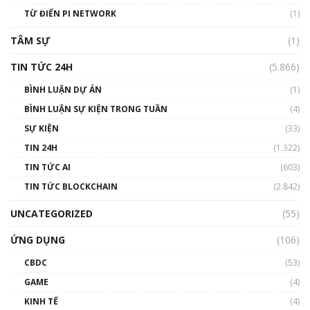
TỪ ĐIỂN PI NETWORK
(1)
TÂM SỰ
(1)
TIN TỨC 24H
(5.866)
BÌNH LUẬN DỰ ÁN
(1)
BÌNH LUẬN SỰ KIỆN TRONG TUẦN
(4)
SỰ KIỆN
(33)
TIN 24H
(1.322)
TIN TỨC AI
(603)
TIN TỨC BLOCKCHAIN
(2.842)
UNCATEGORIZED
(55)
ỨNG DỤNG
(106)
CBDC
(53)
GAME
(4)
KINH TẾ
(4)