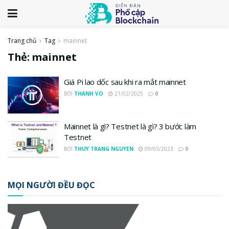
Trang chủ
Tag
mainnet
Thẻ:
mainnet
Giá Pi lao dốc sau khi ra mắt mainnet
BỞI
THANH VO
21/02/2025
0
Mainnet là gì? Testnet là gì? 3 bước làm
Testnet
BỞI
THUY TRANG NGUYEN
09/03/2023
0
MỌI NGƯỜI ĐỀU ĐỌC