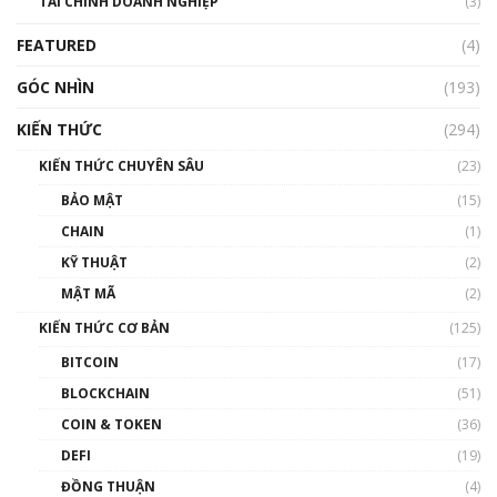
TÀI CHÍNH DOANH NGHIỆP
đến hệ sinh thái tiền mã hoá | Phổ cập
(3)
Blockchain
FEATURED
(4)
00:15:29
GÓC NHÌN
Nhìn lại năm 2022: Những nhân vật ảnh
(193)
hưởng nhất hệ sinh thái tiền mã hoá | Phổ
cập Blockchain
KIẾN THỨC
(294)
00:16:07
KIẾN THỨC CHUYÊN SÂU
(23)
Talkshow 27: Ranh giới giữa tầm ảnh hưởng
BẢO MẬT
(15)
và sự thao túng giá | Phổ cập Blockchain
CHAIN
(1)
01:35:05
KỸ THUẬT
(2)
Nhân sự tương lại ngành Blockchain Việt
MẬT MÃ
(2)
Nam | Phổ cập Blockchain
KIẾN THỨC CƠ BẢN
(125)
00:43:47
BITCOIN
(17)
Blockchain đang được ứng dụng ở Việt Nam
BLOCKCHAIN
(51)
như thể nào?
COIN & TOKEN
(36)
00:39:31
DEFI
(19)
Chìa khóa mở lối cơ hội trước các quĩ đầu tư |
ĐỒNG THUẬN
(4)
Phổ cập Blockchain