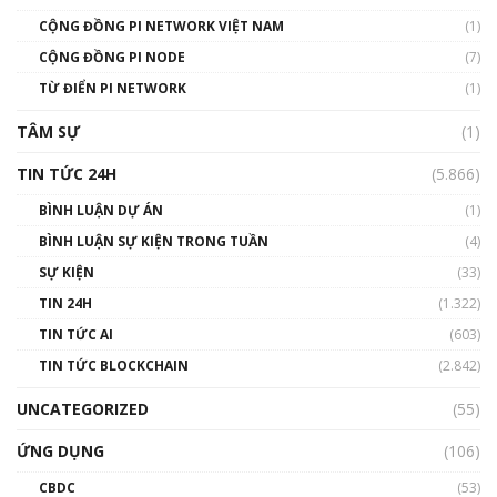
01:49:30
CỘNG ĐỒNG PI NETWORK VIỆT NAM
(1)
Talkshow 14: MemeCoin – Trò đùa tỷ đô
CỘNG ĐỒNG PI NODE
(7)
#phocapblockchain #PCB #meme
TỪ ĐIỂN PI NETWORK
(1)
01:29:26
TÂM SỰ
(1)
TIN TỨC 24H
(5.866)
BÌNH LUẬN DỰ ÁN
(1)
BÌNH LUẬN SỰ KIỆN TRONG TUẦN
(4)
SỰ KIỆN
(33)
TIN 24H
(1.322)
TIN TỨC AI
(603)
TIN TỨC BLOCKCHAIN
(2.842)
UNCATEGORIZED
(55)
ỨNG DỤNG
(106)
CBDC
(53)