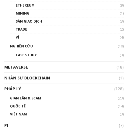
ETHEREUM
(9)
00:35:11
MINING
(1)
Talkshow 20: Biến động giá của tài sản truyền
SÀN GIAO DỊCH
(3)
thống & Crypto qua các cuộc chiến | Phổ cập
Blockchain
TRADE
(2)
01:34:46
VÍ
(4)
Talkshow 19: GameFi Việt Nam – Báo động
NGHIÊN CỨU
(10)
đỏ
CASE STUDY
(3)
01:24:45
METAVERSE
(18)
Talkshow18: Làn sóng tài năng Việt trở về từ
Silicon Valley - Sức bật mới cho Việt Nam
NHÂN SỰ BLOCKCHAIN
(1)
01:32:59
PHÁP LÝ
(128)
Talkshow17: Mùa đông Crypto – Chiếc khăn
GIAN LẬN & SCAM
gió ấm
(23)
01:40:40
QUỐC TẾ
(14)
VIỆT NAM
(3)
Talkshow 16: Làn sóng số tại Việt Nam và thế
giới
PI
(7)