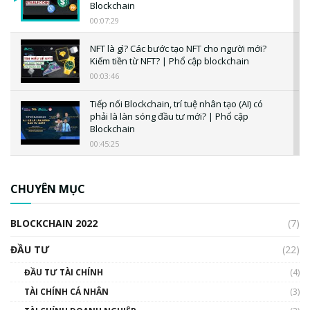
Blockchain
00:07:29
NFT là gì? Các bước tạo NFT cho người mới?
Kiếm tiền từ NFT? | Phổ cập blockchain
00:03:46
Tiếp nối Blockchain, trí tuệ nhân tạo (AI) có
phải là làn sóng đầu tư mới? | Phổ cập
Blockchain
00:45:25
CBDC là gì? Tổng quan về CBDC? Tại sao
ngân hàng trung ương lại quan trọng? | Phổ
CHUYÊN MỤC
cập Blockchain
00:04:38
BLOCKCHAIN 2022
(7)
Triển vọng nào cho Bitcoin. Thị trường liệu có
uptrend trong năm 2023? | Phổ cập
ĐẦU TƯ
(22)
Blockchain
ĐẦU TƯ TÀI CHÍNH
(4)
00:02:14
TÀI CHÍNH CÁ NHÂN
(3)
Nhìn lại năm 2022: Những sự kiện ảnh hưởng