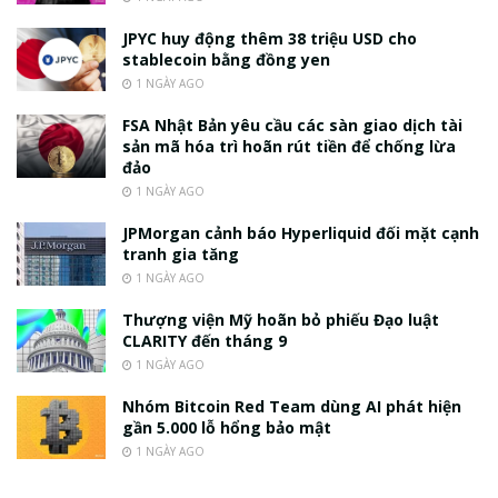
JPYC huy động thêm 38 triệu USD cho
stablecoin bằng đồng yen
1 NGÀY AGO
FSA Nhật Bản yêu cầu các sàn giao dịch tài
sản mã hóa trì hoãn rút tiền để chống lừa
đảo
1 NGÀY AGO
JPMorgan cảnh báo Hyperliquid đối mặt cạnh
tranh gia tăng
1 NGÀY AGO
Thượng viện Mỹ hoãn bỏ phiếu Đạo luật
CLARITY đến tháng 9
1 NGÀY AGO
Nhóm Bitcoin Red Team dùng AI phát hiện
gần 5.000 lỗ hổng bảo mật
1 NGÀY AGO