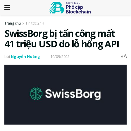
Trang chủ
Tin tức 24H
SwissBorg bị tấn công mất
41 triệu USD do lỗ hổng API
A
bởi
Nguyễn Hoàng
10/09/2025
A