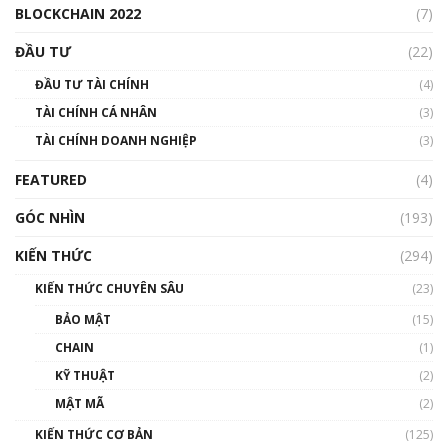
BLOCKCHAIN 2022
(7)
Triển vọng nào cho Bitcoin. Thị trường liệu có
uptrend trong năm 2023? | Phổ cập
ĐẦU TƯ
(22)
Blockchain
ĐẦU TƯ TÀI CHÍNH
(4)
00:02:14
TÀI CHÍNH CÁ NHÂN
(3)
Nhìn lại năm 2022: Những sự kiện ảnh hưởng
TÀI CHÍNH DOANH NGHIỆP
đến hệ sinh thái tiền mã hoá | Phổ cập
(3)
Blockchain
FEATURED
(4)
00:15:29
GÓC NHÌN
Nhìn lại năm 2022: Những nhân vật ảnh
(193)
hưởng nhất hệ sinh thái tiền mã hoá | Phổ
cập Blockchain
KIẾN THỨC
(294)
00:16:07
KIẾN THỨC CHUYÊN SÂU
(23)
Talkshow 27: Ranh giới giữa tầm ảnh hưởng
BẢO MẬT
(15)
và sự thao túng giá | Phổ cập Blockchain
CHAIN
(1)
01:35:05
KỸ THUẬT
(2)
Nhân sự tương lại ngành Blockchain Việt
MẬT MÃ
(2)
Nam | Phổ cập Blockchain
KIẾN THỨC CƠ BẢN
(125)
00:43:47