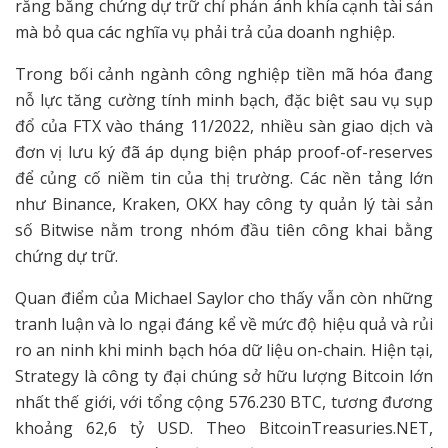
rằng bằng chứng dự trữ chỉ phản ánh khía cạnh tài sản
mà bỏ qua các nghĩa vụ phải trả của doanh nghiệp.
Trong bối cảnh ngành công nghiệp tiền mã hóa đang
nỗ lực tăng cường tính minh bạch, đặc biệt sau vụ sụp
đổ của FTX vào tháng 11/2022, nhiều sàn giao dịch và
đơn vị lưu ký đã áp dụng biện pháp proof-of-reserves
để củng cố niềm tin của thị trường. Các nền tảng lớn
như Binance, Kraken, OKX hay công ty quản lý tài sản
số Bitwise nằm trong nhóm đầu tiên công khai bằng
chứng dự trữ.
Quan điểm của Michael Saylor cho thấy vẫn còn những
tranh luận và lo ngại đáng kể về mức độ hiệu quả và rủi
ro an ninh khi minh bạch hóa dữ liệu on-chain. Hiện tại,
Strategy là công ty đại chúng sở hữu lượng Bitcoin lớn
nhất thế giới, với tổng cộng 576.230 BTC, tương đương
khoảng 62,6 tỷ USD. Theo BitcoinTreasuries.NET,