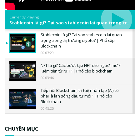
Currently Playing
Stablecoin là gì? Tại sao stablecoin lại quan trọng trong thị trường crypto? | Phổ cập Blockchain
Stablecoin là gì? Tại sao stablecoin lại quan
trọng trong thị trường crypto? | Phổ cập
Blockchain
00:07:29
NFT là gì? Các bước tạo NFT cho người mới?
Kiếm tiền từ NFT? | Phổ cập blockchain
00:03:46
Tiếp nối Blockchain, trí tuệ nhân tạo (AI) có
phải là làn sóng đầu tư mới? | Phổ cập
Blockchain
00:45:25
CBDC là gì? Tổng quan về CBDC? Tại sao
ngân hàng trung ương lại quan trọng? | Phổ
CHUYÊN MỤC
cập Blockchain
00:04:38