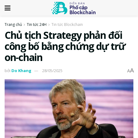
Trang chủ
Tin tức 24H
Tin tức Blockchain
Chủ tịch Strategy phản đối
công bố bằng chứng dự trữ
on-chain
A
bởi
Do Khang
28/05/2025
A