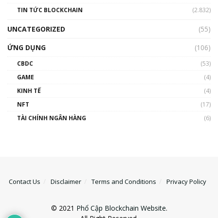
TIN TỨC BLOCKCHAIN
(2.832)
UNCATEGORIZED
(55)
ỨNG DỤNG
(106)
CBDC
(53)
GAME
(4)
KINH TẾ
(4)
NFT
(17)
TÀI CHÍNH NGÂN HÀNG
(6)
Contact Us
Disclaimer
Terms and Conditions
Privacy Policy
© 2021
Phổ Cập Blockchain Website
.