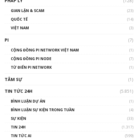
PHÁP LÝ
(128)
Talkshow17: Mùa đông Crypto – Chiếc khăn
GIAN LẬN & SCAM
gió ấm
(23)
01:40:40
QUỐC TẾ
(14)
VIỆT NAM
(3)
Talkshow 16: Làn sóng số tại Việt Nam và thế
giới
PI
(7)
01:49:30
CỘNG ĐỒNG PI NETWORK VIỆT NAM
(1)
Talkshow 14: MemeCoin – Trò đùa tỷ đô
CỘNG ĐỒNG PI NODE
(7)
#phocapblockchain #PCB #meme
TỪ ĐIỂN PI NETWORK
(1)
01:29:26
TÂM SỰ
(1)
TIN TỨC 24H
(5.851)
BÌNH LUẬN DỰ ÁN
(1)
BÌNH LUẬN SỰ KIỆN TRONG TUẦN
(4)
SỰ KIỆN
(33)
TIN 24H
(1.317)
TIN TỨC AI
(599)