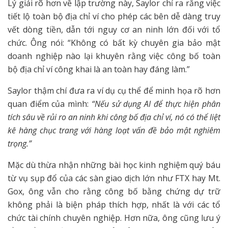
Lý giải rõ hơn về lập trường này, Saylor chỉ ra rằng việc
tiết lộ toàn bộ địa chỉ ví cho phép các bên dễ dàng truy
vết dòng tiền, dẫn tới nguy cơ an ninh lớn đối với tổ
chức. Ông nói: “Không có bất kỳ chuyên gia bảo mật
doanh nghiệp nào lại khuyên rằng việc công bố toàn
bộ địa chỉ ví công khai là an toàn hay đáng làm.”
Saylor thậm chí đưa ra ví dụ cụ thể để minh họa rõ hơn
quan điểm của mình:
“Nếu sử dụng AI để thực hiện phân
tích sâu về rủi ro an ninh khi công bố địa chỉ ví, nó có thể liệt
kê hàng chục trang với hàng loạt vấn đề bảo mật nghiêm
trọng.”
Mặc dù thừa nhận những bài học kinh nghiệm quý báu
từ vụ sụp đổ của các sàn giao dịch lớn như FTX hay Mt.
Gox, ông vẫn cho rằng công bố bằng chứng dự trữ
không phải là biện pháp thích hợp, nhất là với các tổ
chức tài chính chuyên nghiệp. Hơn nữa, ông cũng lưu ý