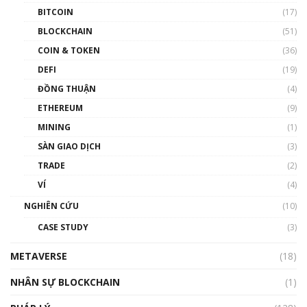
BITCOIN
(17)
Blockchain đang được ứng dụng ở Việt Nam
BLOCKCHAIN
(51)
như thể nào?
COIN & TOKEN
(36)
00:39:31
DEFI
(19)
Chìa khóa mở lối cơ hội trước các quĩ đầu tư |
ĐỒNG THUẬN
(4)
Phổ cập Blockchain
ETHEREUM
(9)
00:35:11
MINING
(1)
Talkshow 20: Biến động giá của tài sản truyền
SÀN GIAO DỊCH
(3)
thống & Crypto qua các cuộc chiến | Phổ cập
Blockchain
TRADE
(2)
01:34:46
VÍ
(4)
Talkshow 19: GameFi Việt Nam – Báo động
NGHIÊN CỨU
(10)
đỏ
CASE STUDY
(3)
01:24:45
METAVERSE
(18)
Talkshow18: Làn sóng tài năng Việt trở về từ
Silicon Valley - Sức bật mới cho Việt Nam
NHÂN SỰ BLOCKCHAIN
(1)
01:32:59