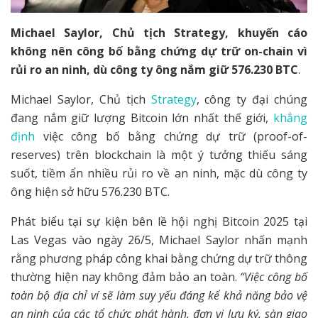
Michael Saylor, Chủ tịch Strategy, khuyến cáo
không nên công bố bằng chứng dự trữ on-chain vì
rủi ro an ninh, dù công ty ông nắm giữ 576.230 BTC
.
Michael Saylor, Chủ tịch
Strategy
, công ty đại chúng
đang nắm giữ lượng Bitcoin lớn nhất thế giới,
khẳng
định
việc công bố bằng chứng dự trữ (proof-of-
reserves) trên blockchain là một ý tưởng thiếu sáng
suốt, tiềm ẩn nhiều rủi ro về an ninh, mặc dù công ty
ông hiện sở hữu 576.230 BTC.
Phát biểu tại sự kiện bên lề hội nghị Bitcoin 2025 tại
Las Vegas vào ngày 26/5, Michael Saylor nhấn mạnh
rằng phương pháp công khai bằng chứng dự trữ thông
thường hiện nay không đảm bảo an toàn.
“Việc công bố
toàn bộ địa chỉ ví sẽ làm suy yếu đáng kể khả năng bảo vệ
an ninh của các tổ chức phát hành, đơn vị lưu ký, sàn giao