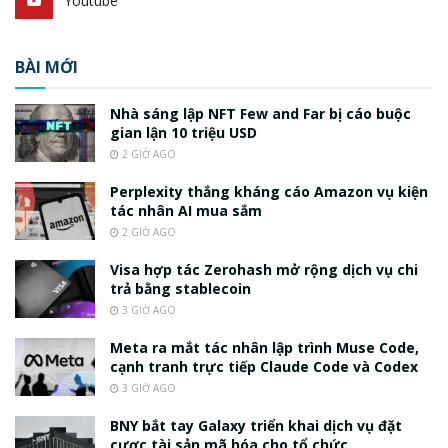
Youtube
BÀI MỚI
Nhà sáng lập NFT Few and Far bị cáo buộc
gian lận 10 triệu USD
2 GIỜ AGO
Perplexity thắng kháng cáo Amazon vụ kiện
tác nhân AI mua sắm
2 GIỜ AGO
Visa hợp tác Zerohash mở rộng dịch vụ chi
trả bằng stablecoin
3 GIỜ AGO
Meta ra mắt tác nhân lập trình Muse Code,
cạnh tranh trực tiếp Claude Code và Codex
3 GIỜ AGO
BNY bắt tay Galaxy triển khai dịch vụ đặt
cược tài sản mã hóa cho tổ chức