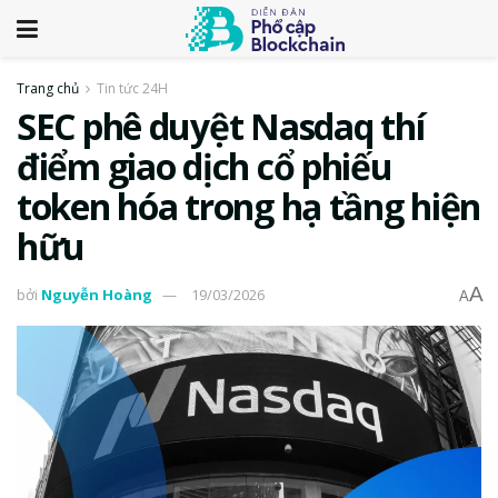
Trang chủ
Tin tức 24H
SEC phê duyệt Nasdaq thí
điểm giao dịch cổ phiếu
token hóa trong hạ tầng hiện
hữu
A
bởi
Nguyễn Hoàng
19/03/2026
A