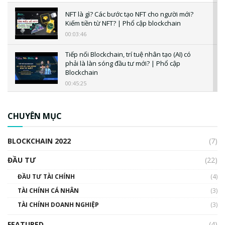
NFT là gì? Các bước tạo NFT cho người mới?
Kiếm tiền từ NFT? | Phổ cập blockchain
00:03:46
Tiếp nối Blockchain, trí tuệ nhân tạo (AI) có
phải là làn sóng đầu tư mới? | Phổ cập
Blockchain
00:45:25
CBDC là gì? Tổng quan về CBDC? Tại sao
ngân hàng trung ương lại quan trọng? | Phổ
CHUYÊN MỤC
cập Blockchain
00:04:38
BLOCKCHAIN 2022
(7)
Triển vọng nào cho Bitcoin. Thị trường liệu có
uptrend trong năm 2023? | Phổ cập
ĐẦU TƯ
(22)
Blockchain
ĐẦU TƯ TÀI CHÍNH
(4)
00:02:14
TÀI CHÍNH CÁ NHÂN
(3)
Nhìn lại năm 2022: Những sự kiện ảnh hưởng
TÀI CHÍNH DOANH NGHIỆP
đến hệ sinh thái tiền mã hoá | Phổ cập
(3)
Blockchain
FEATURED
(4)
00:15:29