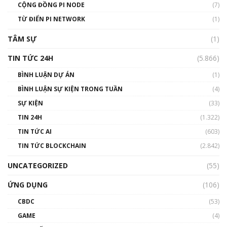
Talkshow 14: MemeCoin – Trò đùa tỷ đô
CỘNG ĐỒNG PI NODE
(7)
#phocapblockchain #PCB #meme
TỪ ĐIỂN PI NETWORK
(1)
01:29:26
TÂM SỰ
(1)
TIN TỨC 24H
(5.866)
BÌNH LUẬN DỰ ÁN
(1)
BÌNH LUẬN SỰ KIỆN TRONG TUẦN
(4)
SỰ KIỆN
(33)
TIN 24H
(1.322)
TIN TỨC AI
(603)
TIN TỨC BLOCKCHAIN
(2.842)
UNCATEGORIZED
(55)
ỨNG DỤNG
(106)
CBDC
(53)
GAME
(4)