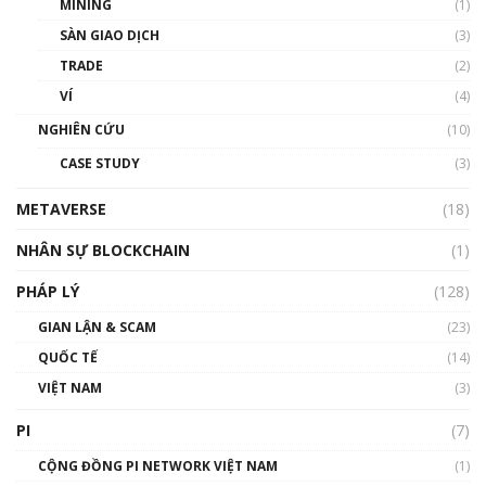
MINING
(1)
Talkshow 20: Biến động giá của tài sản truyền
SÀN GIAO DỊCH
(3)
thống & Crypto qua các cuộc chiến | Phổ cập
Blockchain
TRADE
(2)
01:34:46
VÍ
(4)
Talkshow 19: GameFi Việt Nam – Báo động
NGHIÊN CỨU
(10)
đỏ
CASE STUDY
(3)
01:24:45
METAVERSE
(18)
Talkshow18: Làn sóng tài năng Việt trở về từ
Silicon Valley - Sức bật mới cho Việt Nam
NHÂN SỰ BLOCKCHAIN
(1)
01:32:59
PHÁP LÝ
(128)
Talkshow17: Mùa đông Crypto – Chiếc khăn
GIAN LẬN & SCAM
gió ấm
(23)
01:40:40
QUỐC TẾ
(14)
VIỆT NAM
(3)
Talkshow 16: Làn sóng số tại Việt Nam và thế
giới
PI
(7)
01:49:30
CỘNG ĐỒNG PI NETWORK VIỆT NAM
(1)