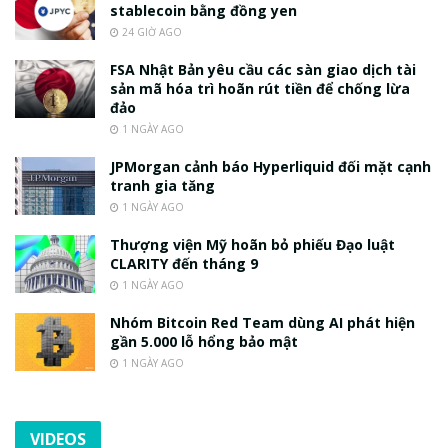
stablecoin bằng đồng yen
24 GIỜ AGO
FSA Nhật Bản yêu cầu các sàn giao dịch tài
sản mã hóa trì hoãn rút tiền để chống lừa
đảo
1 NGÀY AGO
JPMorgan cảnh báo Hyperliquid đối mặt cạnh
tranh gia tăng
1 NGÀY AGO
Thượng viện Mỹ hoãn bỏ phiếu Đạo luật
CLARITY đến tháng 9
1 NGÀY AGO
Nhóm Bitcoin Red Team dùng AI phát hiện
gần 5.000 lỗ hổng bảo mật
1 NGÀY AGO
VIDEOS