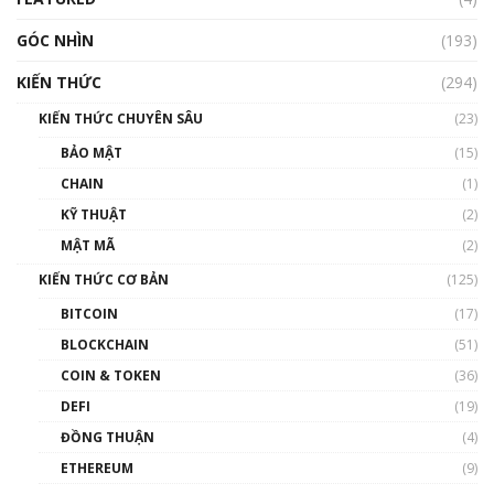
GÓC NHÌN
Nhìn lại năm 2022: Những nhân vật ảnh
(193)
hưởng nhất hệ sinh thái tiền mã hoá | Phổ
cập Blockchain
KIẾN THỨC
(294)
00:16:07
KIẾN THỨC CHUYÊN SÂU
(23)
Talkshow 27: Ranh giới giữa tầm ảnh hưởng
BẢO MẬT
(15)
và sự thao túng giá | Phổ cập Blockchain
CHAIN
(1)
01:35:05
KỸ THUẬT
(2)
Nhân sự tương lại ngành Blockchain Việt
MẬT MÃ
(2)
Nam | Phổ cập Blockchain
KIẾN THỨC CƠ BẢN
(125)
00:43:47
BITCOIN
(17)
Blockchain đang được ứng dụng ở Việt Nam
BLOCKCHAIN
(51)
như thể nào?
COIN & TOKEN
(36)
00:39:31
DEFI
(19)
Chìa khóa mở lối cơ hội trước các quĩ đầu tư |
ĐỒNG THUẬN
(4)
Phổ cập Blockchain
ETHEREUM
(9)
00:35:11