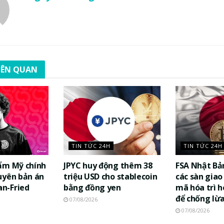
LIÊN QUAN
TIN TỨC 24H
TIN TỨC 24H
ẩm Mỹ chính
JPYC huy động thêm 38
FSA Nhật Bả
uyên bản án
triệu USD cho stablecoin
các sàn giao 
n-Fried
bằng đồng yen
mã hóa trì h
để chống lừ
07/08/2026
07/08/2026