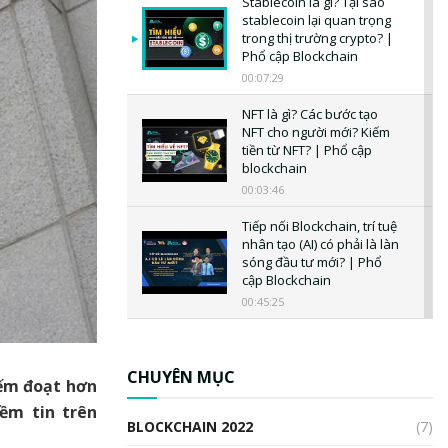
Stablecoin là gì? Tại sao
stablecoin lại quan trọng
trong thị trường crypto? |
Phổ cập Blockchain
00:07:29
NFT là gì? Các bước tạo
NFT cho người mới? Kiếm
tiền từ NFT? | Phổ cập
blockchain
00:03:46
Tiếp nối Blockchain, trí tuệ
nhân tạo (AI) có phải là làn
sóng đầu tư mới? | Phổ
cập Blockchain
00:45:25
CBDC là gì? Tổng quan về
CBDC? Tại sao ngân hàng
trung ương lại quan trọng?
CHUYÊN MỤC
iếm đoạt hơn
| Phổ cập Blockchain
ềm tin trên
00:04:38
BLOCKCHAIN 2022
(7)