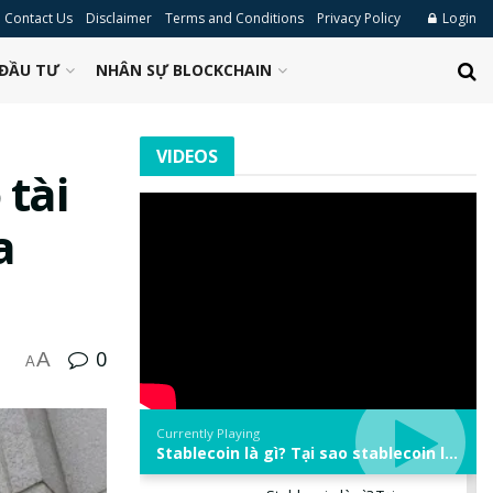
Contact Us
Disclaimer
Terms and Conditions
Privacy Policy
Login
ĐẦU TƯ
NHÂN SỰ BLOCKCHAIN
VIDEOS
 tài
a
0
A
A
Currently Playing
Stablecoin là gì? Tại sao stablecoin lại quan trọng trong thị trường crypto? | Phổ cập Blockchain