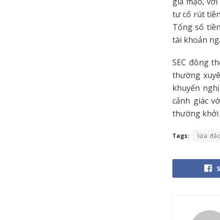
giả mạo, với
tư cố rút tiề
Tổng số tiề
tài khoản ng
SEC đồng th
thường xuyê
khuyến nghị 
cảnh giác v
thường khởi
Tags:
lừa đả