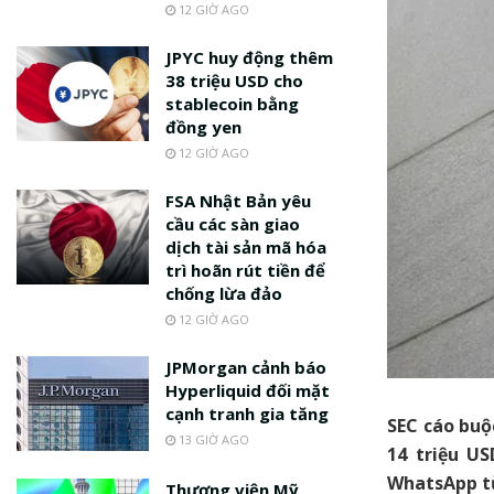
12 GIỜ AGO
JPYC huy động thêm
38 triệu USD cho
stablecoin bằng
đồng yen
12 GIỜ AGO
FSA Nhật Bản yêu
cầu các sàn giao
dịch tài sản mã hóa
trì hoãn rút tiền để
chống lừa đảo
12 GIỜ AGO
JPMorgan cảnh báo
Hyperliquid đối mặt
cạnh tranh gia tăng
SEC cáo buộ
13 GIỜ AGO
14 triệu U
WhatsApp từ
Thượng viện Mỹ