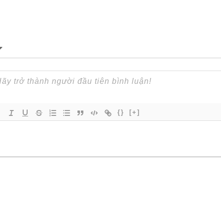
{}
[+]