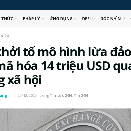
N THỨC
PHÁP LÝ
ỨNG DỤNG
DEFI
GÓC NHÌN
tức 24H
khởi tố mô hình lừa đảo
mã hóa 14 triệu USD qu
 xã hội
àng
25/12/2025
trong
Tin tức 24H
,
Tin 24H