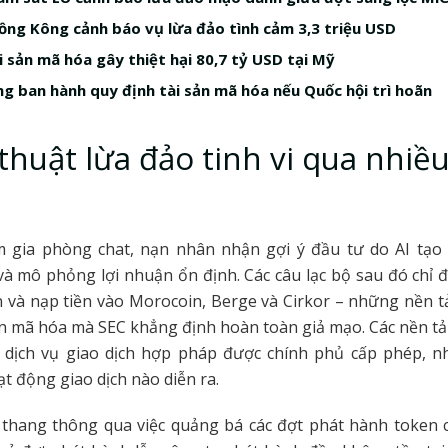
ồng Kông cảnh báo vụ lừa đảo tình cảm 3,3 triệu USD
i sản mã hóa gây thiệt hại 80,7 tỷ USD tại Mỹ
ng ban hành quy định tài sản mã hóa nếu Quốc hội trì hoãn
thuật lừa đảo tinh vi qua nhiều
m gia phòng chat, nạn nhân nhận gợi ý đầu tư do AI tạo
và mô phỏng lợi nhuận ổn định. Các câu lạc bộ sau đó chỉ
 và nạp tiền vào Morocoin, Berge và Cirkor – những nền t
sản mã hóa mà SEC khẳng định hoàn toàn giả mạo. Các nền t
 dịch vụ giao dịch hợp pháp được chính phủ cấp phép, n
t động giao dịch nào diễn ra.
 thang thông qua việc quảng bá các đợt phát hành token