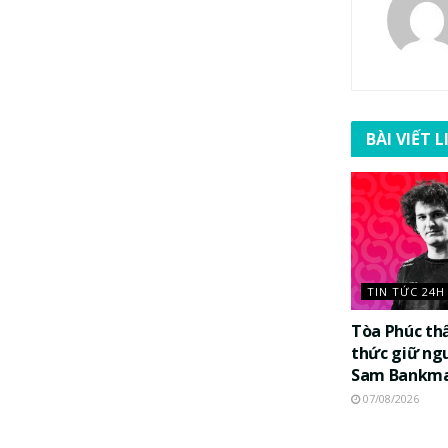
BÀI VIẾT 
TIN TỨC 24H
Tòa Phúc th
thức giữ ng
Sam Bankma
07/08/2026