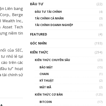
Triển vọng nào cho
ĐẦU TƯ
(22)
Bitcoin. Thị trường liệu có
uận Liên bang
uptrend trong năm 2023? |
ĐẦU TƯ TÀI CHÍNH
(4)
Phổ cập Blockchain
Corp., Berge
TÀI CHÍNH CÁ NHÂN
(3)
00:02:14
I Wealth Inc.,
TÀI CHÍNH DOANH NGHIỆP
(3)
h Asset Tech
Nhìn lại năm 2022: Những
sự kiện ảnh hưởng đến hệ
dựng niềm tin
FEATURED
(4)
sinh thái tiền mã hoá |
Phổ cập Blockchain
GÓC NHÌN
(193)
00:15:29
nổi của SEC,
KIẾN THỨC
(294)
Nhìn lại năm 2022: Những
tư nhỏ lẻ tại
nhân vật ảnh hưởng nhất
KIẾN THỨC CHUYÊN SÂU
(23)
cáo trên các
hệ sinh thái tiền mã hoá |
Phổ cập Blockchain
BẢO MẬT
(15)
đầu tư” hoạt
00:16:07
CHAIN
(1)
 tài chính sử
Talkshow 27: Ranh giới
KỸ THUẬT
(2)
giữa tầm ảnh hưởng và sự
MẬT MÃ
(2)
thao túng giá | Phổ cập
Blockchain
KIẾN THỨC CƠ BẢN
(125)
01:35:05
BITCOIN
(17)
CA