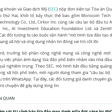
g khoán và Giao dịch Mỹ (
SEC
) nộp đơn kiện tại Tòa án Q
o thứ Hai, khởi tố bảy thực thể bao gồm Morocoin Tech 
chnology Co., Ltd., Cirkor Inc. cùng các câu lạc bộ đầu tư A
 Inc., AI Investment Education Foundation Ltd. và Zenit
Các đối tượng bị cáo buộc vận hành “mô hình lừa đảo tạo 
ạng xã hội và ứng dụng nhắn tin đóng vai trò cốt lõi.
aird, trưởng bộ phận công nghệ mạng và công nghệ mới 
ụ việc phản ánh dạng lừa đảo phổ biến nhắm vào nhà đầu 
quả nghiêm trọng. Theo SEC, mô hình bắt đầu bằng quảng 
ng xã hội phổ biến, mời người dùng tham gia “câu lạc bộ 
 trên WhatsApp. Tại đây, các đối tượng giả danh chuyên gia
ò chuyện để gây dựng lòng tin.
ÊN QUAN
ám sát EU cảnh báo lừa đảo mạo danh giữa đợt sàng lọc Mi