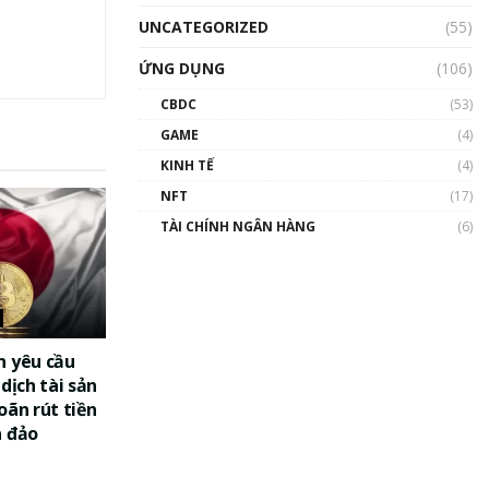
UNCATEGORIZED
(55)
ỨNG DỤNG
(106)
CBDC
(53)
GAME
(4)
KINH TẾ
(4)
NFT
(17)
TÀI CHÍNH NGÂN HÀNG
(6)
n yêu cầu
dịch tài sản
oãn rút tiền
a đảo