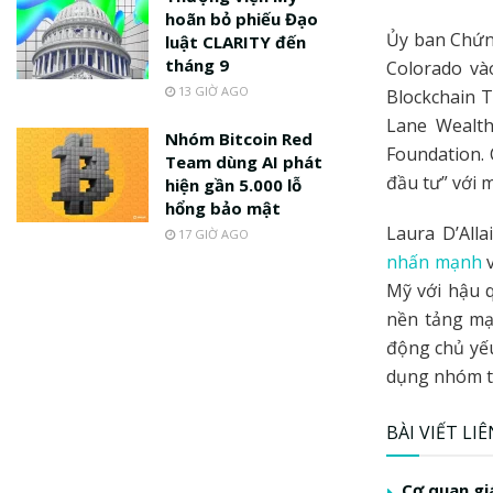
hoãn bỏ phiếu Đạo
Ủy ban Chứn
luật CLARITY đến
tháng 9
Colorado và
13 GIỜ AGO
Blockchain Te
Lane Wealth
Nhóm Bitcoin Red
Foundation. 
Team dùng AI phát
đầu tư” với m
hiện gần 5.000 lỗ
hổng bảo mật
Laura D’All
17 GIỜ AGO
nhấn mạnh
v
Mỹ với hậu 
nền tảng mạ
động chủ yếu
dụng nhóm tr
BÀI VIẾT LI
Cơ quan gi