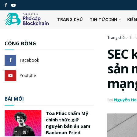
TRANG CHỦ
TIN TỨC 24H
KIẾ
Trang chủ
Tin 
CỘNG ĐỒNG
SEC 
Facebook
sản 
Youtube
mạng
BÀI MỚI
bởi
Nguyễn Ho
Tòa Phúc thẩm Mỹ
chính thức giữ
nguyên bản án Sam
Bankman-Fried