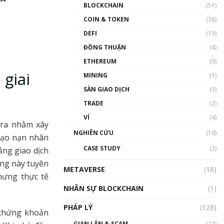
Nhân sự tương lại ngành
BLOCKCHAIN
(51)
Blockchain Việt Nam | Phổ
cập Blockchain
COIN & TOKEN
(36)
00:43:47
DEFI
(19)
ĐỒNG THUẬN
(4)
Blockchain đang được ứng
dụng ở Việt Nam như thể
ETHEREUM
(9)
nào?
 giai
MINING
(1)
00:39:31
SÀN GIAO DỊCH
(3)
Chìa khóa mở lối cơ hội
TRADE
(2)
trước các quĩ đầu tư | Phổ
cập Blockchain
VÍ
(4)
 ra nhằm xây
00:35:11
NGHIÊN CỨU
(10)
 đạo nạn nhân
Talkshow 20: Biến động
CASE STUDY
(3)
ảng giao dịch
giá của tài sản truyền
thống & Crypto qua các
ảng này tuyên
METAVERSE
cuộc chiến | Phổ cập
(18)
hưng thực tế
Blockchain
NHÂN SỰ BLOCKCHAIN
(1)
01:34:46
PHÁP LÝ
(128)
Talkshow 19: GameFi Việt
 chứng khoản
Nam – Báo động đỏ
GIAN LẬN & SCAM
(23)