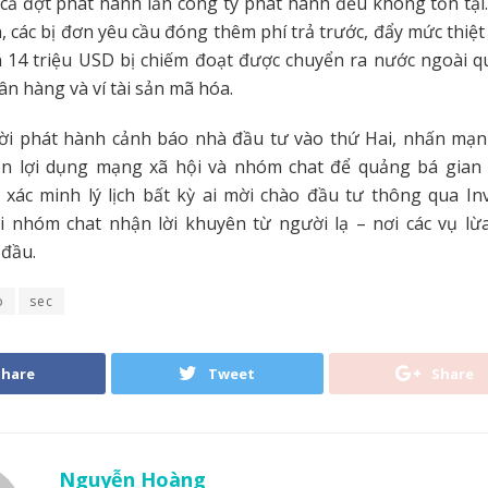
 cả đợt phát hành lẫn công ty phát hành đều không tồn tại
n, các bị đơn yêu cầu đóng thêm phí trả trước, đẩy mức thiệt
n 14 triệu USD bị chiếm đoạt được chuyển ra nước ngoài q
ân hàng và ví tài sản mã hóa.
ời phát hành cảnh báo nhà đầu tư vào thứ Hai, nhấn mạn
n lợi dụng mạng xã hội và nhóm chat để quảng bá gian 
xác minh lý lịch bất kỳ ai mời chào đầu tư thông qua In
ới nhóm chat nhận lời khuyên từ người lạ – nơi các vụ lừ
 đầu.
o
sec
Share
Tweet
Share
Nguyễn Hoàng