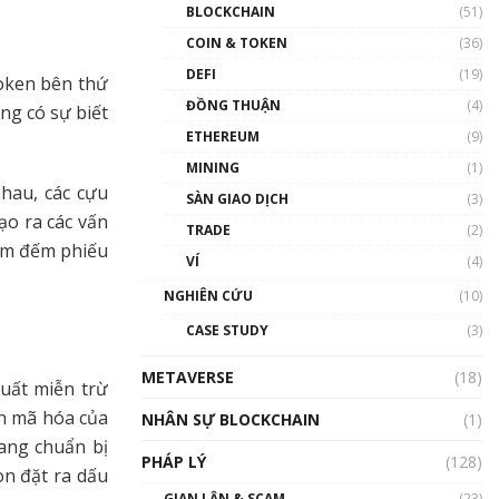
Nhân sự tương lại ngành
BLOCKCHAIN
(51)
Blockchain Việt Nam | Phổ
cập Blockchain
COIN & TOKEN
(36)
00:43:47
DEFI
(19)
oken bên thứ
ĐỒNG THUẬN
(4)
Blockchain đang được ứng
ng có sự biết
dụng ở Việt Nam như thể
ETHEREUM
(9)
nào?
MINING
(1)
00:39:31
nhau, các cựu
SÀN GIAO DỊCH
(3)
Chìa khóa mở lối cơ hội
ạo ra các vấn
TRADE
(2)
trước các quĩ đầu tư | Phổ
iểm đếm phiếu
cập Blockchain
VÍ
(4)
00:35:11
NGHIÊN CỨU
(10)
Talkshow 20: Biến động
CASE STUDY
(3)
giá của tài sản truyền
thống & Crypto qua các
METAVERSE
cuộc chiến | Phổ cập
(18)
xuất miễn trừ
Blockchain
ản mã hóa của
NHÂN SỰ BLOCKCHAIN
(1)
01:34:46
đang chuẩn bị
PHÁP LÝ
(128)
Talkshow 19: GameFi Việt
òn đặt ra dấu
Nam – Báo động đỏ
GIAN LẬN & SCAM
(23)