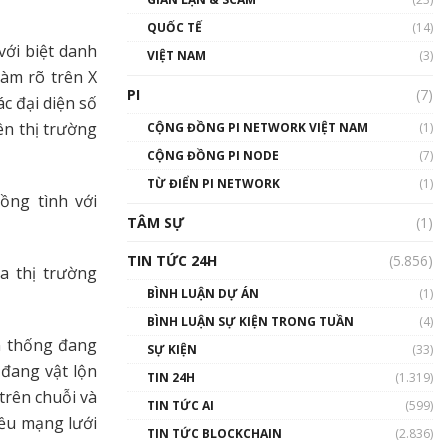
01:24:45
QUỐC TẾ
(14)
với biệt danh
Talkshow18: Làn sóng tài
VIỆT NAM
(3)
năng Việt trở về từ Silicon
làm rõ trên X
Valley - Sức bật mới cho
PI
(7)
c đại diện số
Việt Nam
ên thị trường
01:32:59
CỘNG ĐỒNG PI NETWORK VIỆT NAM
(1)
CỘNG ĐỒNG PI NODE
(7)
Talkshow17: Mùa đông
TỪ ĐIỂN PI NETWORK
Crypto – Chiếc khăn gió ấm
(1)
ồng tình với
01:40:40
TÂM SỰ
(1)
Talkshow 16: Làn sóng số
TIN TỨC 24H
(5.856)
tại Việt Nam và thế giới
a thị trường
01:49:30
BÌNH LUẬN DỰ ÁN
(1)
BÌNH LUẬN SỰ KIỆN TRONG TUẦN
(4)
Talkshow 14: MemeCoin –
ền thống đang
Trò đùa tỷ đô
SỰ KIỆN
(33)
#phocapblockchain #PCB
 đang vật lộn
TIN 24H
(1.319)
#meme
trên chuỗi và
TIN TỨC AI
(599)
01:29:26
iều mạng lưới
TIN TỨC BLOCKCHAIN
(2.836)