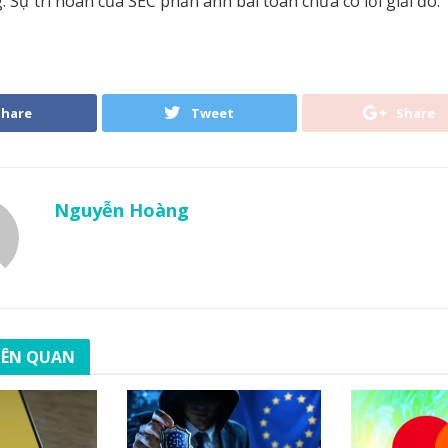
. Sự trì hoãn của SEC phản ánh bài toán chưa có lời giải đó.
Share
Tweet
Share
Nguyễn Hoàng
LIÊN QUAN