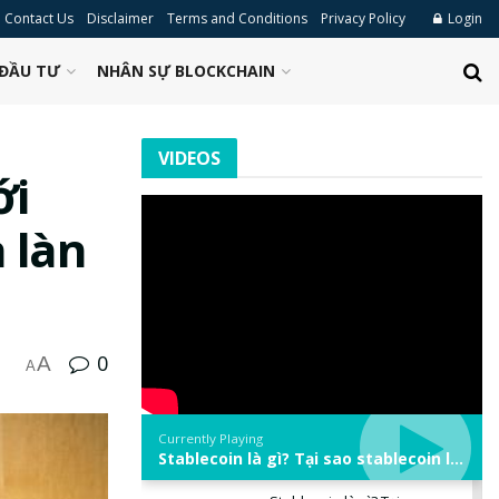
Contact Us
Disclaimer
Terms and Conditions
Privacy Policy
Login
ĐẦU TƯ
NHÂN SỰ BLOCKCHAIN
VIDEOS
ới
 làn
0
A
A
Currently Playing
Stablecoin là gì? Tại sao stablecoin lại quan trọng trong thị trường crypto? | Phổ cập Blockchain