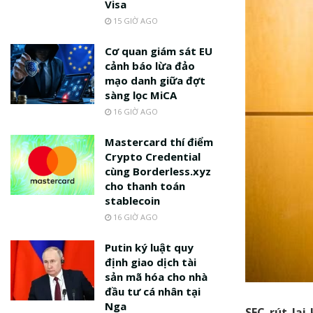
Visa
15 GIỜ AGO
Cơ quan giám sát EU
cảnh báo lừa đảo
mạo danh giữa đợt
sàng lọc MiCA
16 GIỜ AGO
Mastercard thí điểm
Crypto Credential
cùng Borderless.xyz
cho thanh toán
stablecoin
16 GIỜ AGO
Putin ký luật quy
định giao dịch tài
sản mã hóa cho nhà
đầu tư cá nhân tại
Nga
SEC rút lại