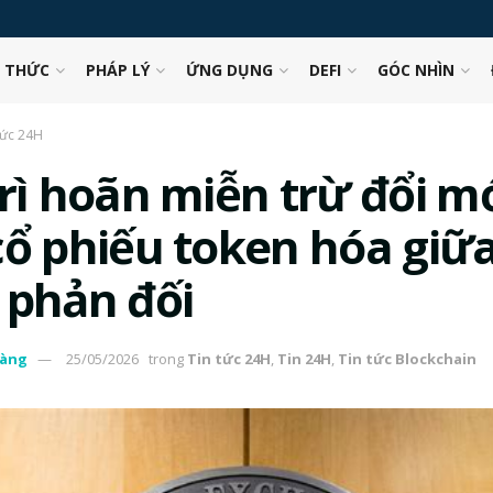
N THỨC
PHÁP LÝ
ỨNG DỤNG
DEFI
GÓC NHÌN
tức 24H
trì hoãn miễn trừ đổi m
cổ phiếu token hóa giữa
 phản đối
àng
25/05/2026
trong
Tin tức 24H
,
Tin 24H
,
Tin tức Blockchain