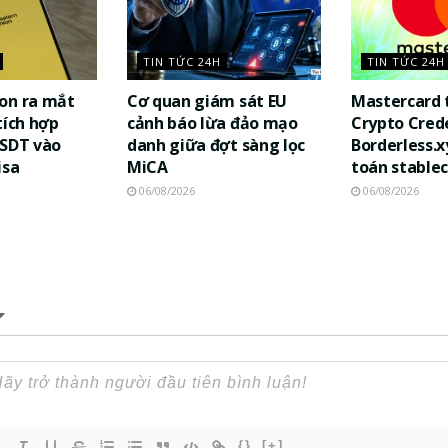
TIN TỨC 24H
TIN TỨC 24H
on ra mắt
Cơ quan giám sát EU
Mastercard 
tích hợp
cảnh báo lừa đảo mạo
Crypto Cred
USDT vào
danh giữa đợt sàng lọc
Borderless.x
isa
MiCA
toán stablec
06/08/2026
06/08/2026
{}
[+]