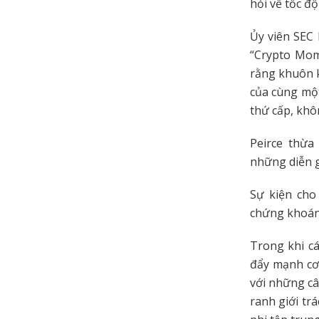
hỏi về tốc độ
Ủy viên SEC 
“Crypto Mom”
rằng khuôn k
của cùng một
thứ cấp, khô
Peirce thừa
những diễn g
Sự kiện cho
chứng khoán 
Trong khi cá
đẩy mạnh cơ 
với những câ
ranh giới tr