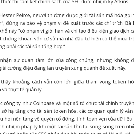
 thực thi cam kết chính sách của SEC dưới nhiệm kỳ Atkins.
Hester Peirce, người thường được giới tài sản mã hóa gọi 
, đứng ra bảo vệ phạm vi đề xuất trước các chỉ trích. Bà 
hổ này “có phạm vi giới hạn và chỉ tạo điều kiện giao dịch cá
 chứng khoán vốn cơ sở mà nhà đầu tư hiện có thể mua tr
ng phải các tài sản tổng hợp.”
 nhận sự quan tâm lớn của công chúng, nhưng không đ
iải cường điệu đang lan truyền xung quanh đề xuất này.
 thấy khoảng cách vẫn còn lớn giữa tham vọng token hó
và thực tế quản lý.
c công ty như Coinbase và một số tổ chức tài chính truy
sở hạ tầng cho tài sản token hóa, các cơ quan quản lý vẫn
u hỏi nền tảng về quyền cổ đông, tính toàn vẹn của dữ liệu 
ách nhiệm pháp lý khi một tài sản tồn tại song song trên nh