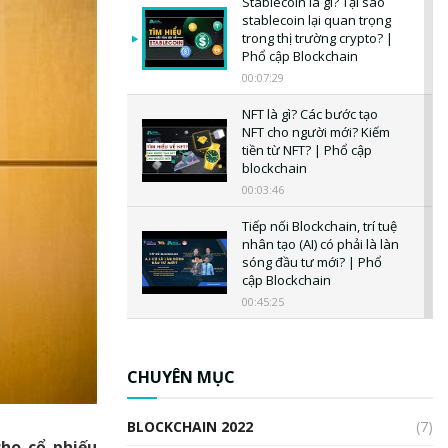
Stablecoin là gì? Tại sao
stablecoin lại quan trọng
trong thị trường crypto? |
Phổ cập Blockchain
00:07:29
NFT là gì? Các bước tạo
NFT cho người mới? Kiếm
tiền từ NFT? | Phổ cập
blockchain
00:03:46
Tiếp nối Blockchain, trí tuệ
nhân tạo (AI) có phải là làn
sóng đầu tư mới? | Phổ
cập Blockchain
00:45:25
CBDC là gì? Tổng quan về
CBDC? Tại sao ngân hàng
trung ương lại quan trọng?
CHUYÊN MỤC
| Phổ cập Blockchain
00:04:38
BLOCKCHAIN 2022
(7)
cho cổ phiếu