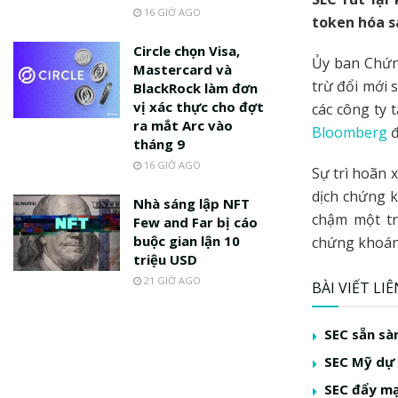
16 GIỜ AGO
token hóa s
Circle chọn Visa,
Ủy ban Chứn
Mastercard và
trừ đổi mới 
BlackRock làm đơn
vị xác thực cho đợt
các công ty 
ra mắt Arc vào
Bloomberg
đ
tháng 9
16 GIỜ AGO
Sự trì hoãn 
dịch chứng k
Nhà sáng lập NFT
chậm một tr
Few and Far bị cáo
buộc gian lận 10
chứng khoán
triệu USD
21 GIỜ AGO
BÀI VIẾT LI
SEC sẵn sà
SEC Mỹ dự 
SEC đẩy mạ