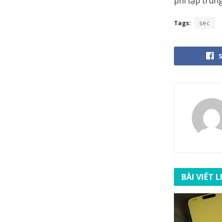
phi tập trung
Tags:
sec
BÀI VIẾT 