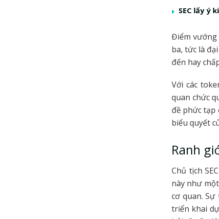
SEC lấy ý 
Điểm vướng 
ba, tức là đ
đến hay chấp
Với các toke
quan chức qu
đề phức tạp 
biểu quyết củ
Ranh giớ
Chủ tịch SEC
này như một 
cơ quan. Sự 
triển khai d