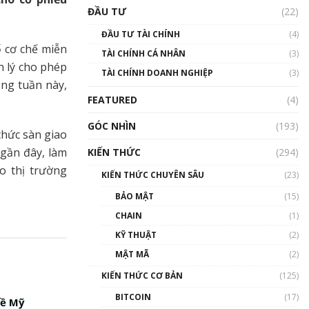
Triển vọng nào cho
ĐẦU TƯ
(22)
Bitcoin. Thị trường liệu có
uptrend trong năm 2023? |
ĐẦU TƯ TÀI CHÍNH
(4)
Phổ cập Blockchain
ố cơ chế miễn
TÀI CHÍNH CÁ NHÂN
(3)
00:02:14
n lý cho phép
TÀI CHÍNH DOANH NGHIỆP
(3)
Nhìn lại năm 2022: Những
ong tuần này,
sự kiện ảnh hưởng đến hệ
FEATURED
(4)
sinh thái tiền mã hoá |
Phổ cập Blockchain
GÓC NHÌN
(193)
00:15:29
chức sàn giao
 gần đây, làm
KIẾN THỨC
(294)
Nhìn lại năm 2022: Những
nhân vật ảnh hưởng nhất
o thị trường
KIẾN THỨC CHUYÊN SÂU
(23)
hệ sinh thái tiền mã hoá |
Phổ cập Blockchain
BẢO MẬT
(15)
00:16:07
CHAIN
(1)
Talkshow 27: Ranh giới
KỸ THUẬT
(2)
giữa tầm ảnh hưởng và sự
MẬT MÃ
(2)
thao túng giá | Phổ cập
Blockchain
KIẾN THỨC CƠ BẢN
(125)
01:35:05
BITCOIN
(17)
về Mỹ