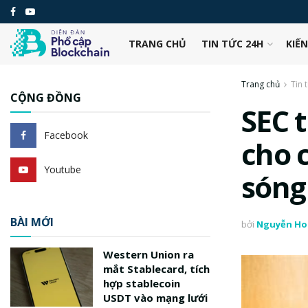
TRANG CHỦ
TIN TỨC 24H
KIẾ
Trang chủ
Tin 
CỘNG ĐỒNG
SEC 
Facebook
cho 
Youtube
sóng
BÀI MỚI
bởi
Nguyễn Ho
Western Union ra
mắt Stablecard, tích
hợp stablecoin
USDT vào mạng lưới