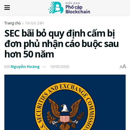
Trang chủ
Tin tức 24H
SEC bãi bỏ quy định cấm bị
đơn phủ nhận cáo buộc sau
hơn 50 năm
A
bởi
Nguyễn Hoàng
19/05/2026
A