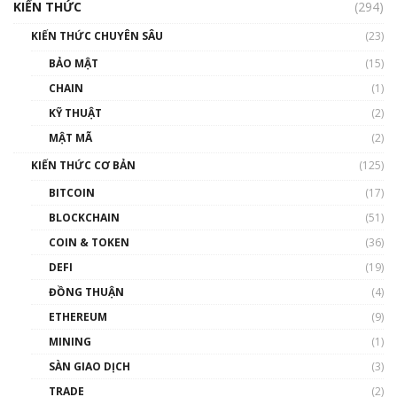
cập Blockchain
KIẾN THỨC
(294)
00:16:07
KIẾN THỨC CHUYÊN SÂU
(23)
Talkshow 27: Ranh giới giữa tầm ảnh hưởng
BẢO MẬT
(15)
và sự thao túng giá | Phổ cập Blockchain
CHAIN
(1)
01:35:05
KỸ THUẬT
(2)
Nhân sự tương lại ngành Blockchain Việt
MẬT MÃ
(2)
Nam | Phổ cập Blockchain
KIẾN THỨC CƠ BẢN
(125)
00:43:47
BITCOIN
(17)
Blockchain đang được ứng dụng ở Việt Nam
BLOCKCHAIN
(51)
như thể nào?
COIN & TOKEN
(36)
00:39:31
DEFI
(19)
Chìa khóa mở lối cơ hội trước các quĩ đầu tư |
ĐỒNG THUẬN
(4)
Phổ cập Blockchain
ETHEREUM
(9)
00:35:11
MINING
(1)
Talkshow 20: Biến động giá của tài sản truyền
SÀN GIAO DỊCH
(3)
thống & Crypto qua các cuộc chiến | Phổ cập
Blockchain
TRADE
(2)