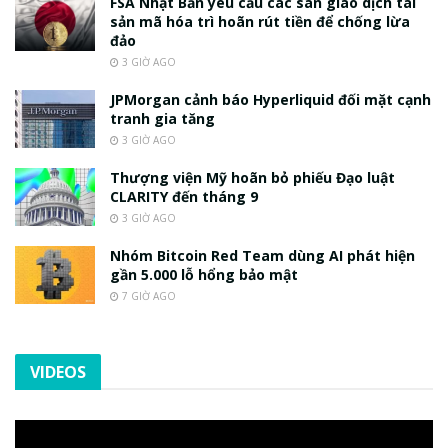
FSA Nhật Bản yêu cầu các sàn giao dịch tài
sản mã hóa trì hoãn rút tiền để chống lừa
đảo
3 GIỜ AGO
JPMorgan cảnh báo Hyperliquid đối mặt cạnh
tranh gia tăng
3 GIỜ AGO
Thượng viện Mỹ hoãn bỏ phiếu Đạo luật
CLARITY đến tháng 9
3 GIỜ AGO
Nhóm Bitcoin Red Team dùng AI phát hiện
gần 5.000 lỗ hổng bảo mật
7 GIỜ AGO
VIDEOS