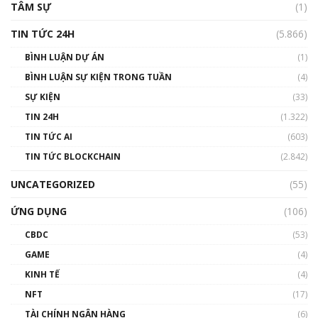
TÂM SỰ
(1)
TIN TỨC 24H
(5.866)
BÌNH LUẬN DỰ ÁN
(1)
BÌNH LUẬN SỰ KIỆN TRONG TUẦN
(4)
SỰ KIỆN
(33)
TIN 24H
(1.322)
TIN TỨC AI
(603)
TIN TỨC BLOCKCHAIN
(2.842)
UNCATEGORIZED
(55)
ỨNG DỤNG
(106)
CBDC
(53)
GAME
(4)
KINH TẾ
(4)
NFT
(17)
TÀI CHÍNH NGÂN HÀNG
(6)