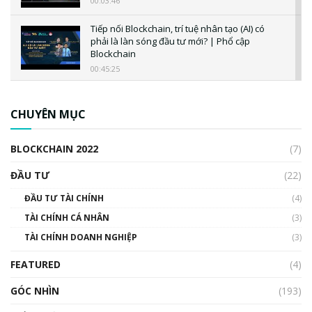
00:03:46
Tiếp nối Blockchain, trí tuệ nhân tạo (AI) có
phải là làn sóng đầu tư mới? | Phổ cập
Blockchain
00:45:25
CBDC là gì? Tổng quan về CBDC? Tại sao
ngân hàng trung ương lại quan trọng? | Phổ
CHUYÊN MỤC
cập Blockchain
00:04:38
BLOCKCHAIN 2022
(7)
Triển vọng nào cho Bitcoin. Thị trường liệu có
uptrend trong năm 2023? | Phổ cập
ĐẦU TƯ
(22)
Blockchain
ĐẦU TƯ TÀI CHÍNH
(4)
00:02:14
TÀI CHÍNH CÁ NHÂN
(3)
Nhìn lại năm 2022: Những sự kiện ảnh hưởng
TÀI CHÍNH DOANH NGHIỆP
đến hệ sinh thái tiền mã hoá | Phổ cập
(3)
Blockchain
FEATURED
(4)
00:15:29
GÓC NHÌN
Nhìn lại năm 2022: Những nhân vật ảnh
(193)
hưởng nhất hệ sinh thái tiền mã hoá | Phổ