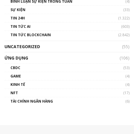
BÌNH LUẬN SỰ KIỆN TRONG TUẦN
(4)
SỰ KIỆN
(33)
TIN 24H
(1.322)
TIN TỨC AI
(603)
TIN TỨC BLOCKCHAIN
(2.842)
UNCATEGORIZED
(55)
ỨNG DỤNG
(106)
CBDC
(53)
GAME
(4)
KINH TẾ
(4)
NFT
(17)
TÀI CHÍNH NGÂN HÀNG
(6)