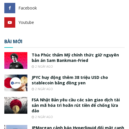
Facebook
Youtube
BÀI MỚI
Tòa Phúc thẩm Mỹ chính thức giữ nguyên
bản án Sam Bankman-Fried
2 NGÀY AGO
JPYC huy động thêm 38 triệu USD cho
stablecoin bằng đồng yen
2 NGÀY AGO
FSA Nhật Bản yêu cầu các sàn giao dịch tài
sản mã hóa trì hoãn rút tiền để chống lừa
đảo
2 NGÀY AGO
JPMorgan cảnh báo Hyperliquid đối mặt cạnh