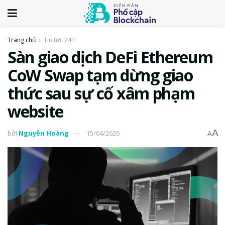
Trang chủ
Tin tức 24H
Sàn giao dịch DeFi Ethereum
CoW Swap tạm dừng giao
thức sau sự cố xâm phạm
website
A
bởi
Nguyễn Hoàng
15/04/2026
A