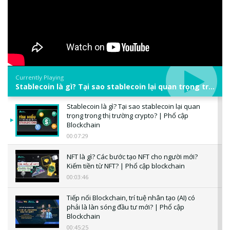
Currently Playing
Stablecoin là gì? Tại sao stablecoin lại quan trọng trong thị trường crypto? | Phổ cập Blockchain
Stablecoin là gì? Tại sao stablecoin lại quan
trọng trong thị trường crypto? | Phổ cập
Blockchain
00:07:29
NFT là gì? Các bước tạo NFT cho người mới?
Kiếm tiền từ NFT? | Phổ cập blockchain
00:03:46
Tiếp nối Blockchain, trí tuệ nhân tạo (AI) có
phải là làn sóng đầu tư mới? | Phổ cập
Blockchain
00:45:25