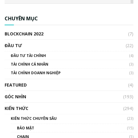
CBDC là gì? Tổng quan về CBDC? Tại sao
ngân hàng trung ương lại quan trọng? | Phổ
CHUYÊN MỤC
cập Blockchain
00:04:38
BLOCKCHAIN 2022
(7)
Triển vọng nào cho Bitcoin. Thị trường liệu có
uptrend trong năm 2023? | Phổ cập
ĐẦU TƯ
(22)
Blockchain
ĐẦU TƯ TÀI CHÍNH
(4)
00:02:14
TÀI CHÍNH CÁ NHÂN
(3)
Nhìn lại năm 2022: Những sự kiện ảnh hưởng
TÀI CHÍNH DOANH NGHIỆP
đến hệ sinh thái tiền mã hoá | Phổ cập
(3)
Blockchain
FEATURED
(4)
00:15:29
GÓC NHÌN
Nhìn lại năm 2022: Những nhân vật ảnh
(193)
hưởng nhất hệ sinh thái tiền mã hoá | Phổ
cập Blockchain
KIẾN THỨC
(294)
00:16:07
KIẾN THỨC CHUYÊN SÂU
(23)
Talkshow 27: Ranh giới giữa tầm ảnh hưởng
BẢO MẬT
(15)
và sự thao túng giá | Phổ cập Blockchain
CHAIN
(1)