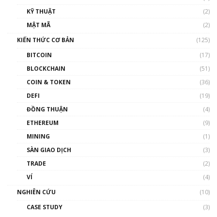
01:35:05
KỸ THUẬT
(2)
Nhân sự tương lại ngành Blockchain Việt
MẬT MÃ
(2)
Nam | Phổ cập Blockchain
KIẾN THỨC CƠ BẢN
(125)
00:43:47
BITCOIN
(17)
Blockchain đang được ứng dụng ở Việt Nam
BLOCKCHAIN
(51)
như thể nào?
COIN & TOKEN
(36)
00:39:31
DEFI
(19)
Chìa khóa mở lối cơ hội trước các quĩ đầu tư |
ĐỒNG THUẬN
(4)
Phổ cập Blockchain
ETHEREUM
(9)
00:35:11
MINING
(1)
Talkshow 20: Biến động giá của tài sản truyền
SÀN GIAO DỊCH
(3)
thống & Crypto qua các cuộc chiến | Phổ cập
Blockchain
TRADE
(2)
01:34:46
VÍ
(4)
Talkshow 19: GameFi Việt Nam – Báo động
NGHIÊN CỨU
(10)
đỏ
CASE STUDY
(3)
01:24:45