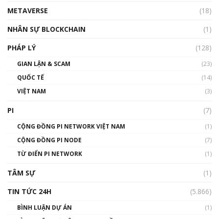
METAVERSE
(18)
Talkshow18: Làn sóng tài năng Việt trở về từ
Silicon Valley - Sức bật mới cho Việt Nam
NHÂN SỰ BLOCKCHAIN
(1)
01:32:59
PHÁP LÝ
(128)
Talkshow17: Mùa đông Crypto – Chiếc khăn
GIAN LẬN & SCAM
gió ấm
(23)
01:40:40
QUỐC TẾ
(14)
VIỆT NAM
(3)
Talkshow 16: Làn sóng số tại Việt Nam và thế
giới
PI
(7)
01:49:30
CỘNG ĐỒNG PI NETWORK VIỆT NAM
(1)
Talkshow 14: MemeCoin – Trò đùa tỷ đô
CỘNG ĐỒNG PI NODE
(7)
#phocapblockchain #PCB #meme
TỪ ĐIỂN PI NETWORK
(1)
01:29:26
TÂM SỰ
(1)
TIN TỨC 24H
(5.866)
BÌNH LUẬN DỰ ÁN
(1)