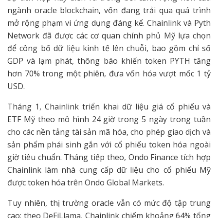
ngành oracle blockchain, vốn đang trải qua quá trình
mở rộng phạm vi ứng dụng đáng kể. Chainlink và Pyth
Network đã được các cơ quan chính phủ Mỹ lựa chọn
để công bố dữ liệu kinh tế lên chuỗi, bao gồm chỉ số
GDP và lạm phát, thông báo khiến token PYTH tăng
hơn 70% trong một phiên, đưa vốn hóa vượt mốc 1 tỷ
USD.
Tháng 1, Chainlink triển khai dữ liệu giá cổ phiếu và
ETF Mỹ theo mô hình 24 giờ trong 5 ngày trong tuần
cho các nền tảng tài sản mã hóa, cho phép giao dịch và
sản phẩm phái sinh gắn với cổ phiếu token hóa ngoài
giờ tiêu chuẩn. Tháng tiếp theo, Ondo Finance tích hợp
Chainlink làm nhà cung cấp dữ liệu cho cổ phiếu Mỹ
được token hóa trên Ondo Global Markets.
Tuy nhiên, thị trường oracle vẫn có mức độ tập trung
cao: theo DeFiLlama, Chainlink chiếm khoảng 64% tổng