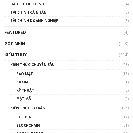
ĐẦU TƯ TÀI CHÍNH
(4)
00:02:14
TÀI CHÍNH CÁ NHÂN
(3)
Nhìn lại năm 2022: Những sự kiện ảnh hưởng
TÀI CHÍNH DOANH NGHIỆP
đến hệ sinh thái tiền mã hoá | Phổ cập
(3)
Blockchain
FEATURED
(4)
00:15:29
GÓC NHÌN
Nhìn lại năm 2022: Những nhân vật ảnh
(193)
hưởng nhất hệ sinh thái tiền mã hoá | Phổ
cập Blockchain
KIẾN THỨC
(294)
00:16:07
KIẾN THỨC CHUYÊN SÂU
(23)
Talkshow 27: Ranh giới giữa tầm ảnh hưởng
BẢO MẬT
(15)
và sự thao túng giá | Phổ cập Blockchain
CHAIN
(1)
01:35:05
KỸ THUẬT
(2)
Nhân sự tương lại ngành Blockchain Việt
MẬT MÃ
(2)
Nam | Phổ cập Blockchain
KIẾN THỨC CƠ BẢN
(125)
00:43:47
BITCOIN
(17)
Blockchain đang được ứng dụng ở Việt Nam
BLOCKCHAIN
(51)
như thể nào?