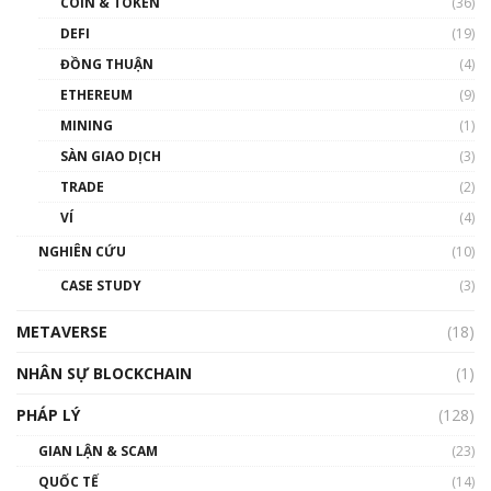
COIN & TOKEN
(36)
00:39:31
DEFI
(19)
Chìa khóa mở lối cơ hội trước các quĩ đầu tư |
ĐỒNG THUẬN
(4)
Phổ cập Blockchain
ETHEREUM
(9)
00:35:11
MINING
(1)
Talkshow 20: Biến động giá của tài sản truyền
SÀN GIAO DỊCH
(3)
thống & Crypto qua các cuộc chiến | Phổ cập
Blockchain
TRADE
(2)
01:34:46
VÍ
(4)
Talkshow 19: GameFi Việt Nam – Báo động
NGHIÊN CỨU
(10)
đỏ
CASE STUDY
(3)
01:24:45
METAVERSE
(18)
Talkshow18: Làn sóng tài năng Việt trở về từ
Silicon Valley - Sức bật mới cho Việt Nam
NHÂN SỰ BLOCKCHAIN
(1)
01:32:59
PHÁP LÝ
(128)
Talkshow17: Mùa đông Crypto – Chiếc khăn
GIAN LẬN & SCAM
gió ấm
(23)
01:40:40
QUỐC TẾ
(14)