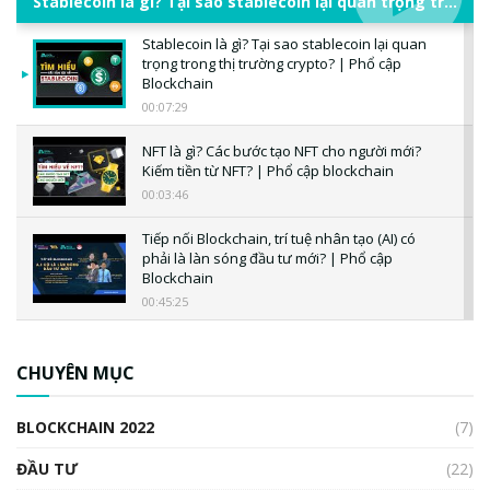
Stablecoin là gì? Tại sao stablecoin lại quan trọng trong thị trường crypto? | Phổ cập Blockchain
Stablecoin là gì? Tại sao stablecoin lại quan
trọng trong thị trường crypto? | Phổ cập
Blockchain
00:07:29
NFT là gì? Các bước tạo NFT cho người mới?
Kiếm tiền từ NFT? | Phổ cập blockchain
00:03:46
Tiếp nối Blockchain, trí tuệ nhân tạo (AI) có
phải là làn sóng đầu tư mới? | Phổ cập
Blockchain
00:45:25
CBDC là gì? Tổng quan về CBDC? Tại sao
ngân hàng trung ương lại quan trọng? | Phổ
CHUYÊN MỤC
cập Blockchain
00:04:38
BLOCKCHAIN 2022
(7)
Triển vọng nào cho Bitcoin. Thị trường liệu có
uptrend trong năm 2023? | Phổ cập
ĐẦU TƯ
(22)
Blockchain