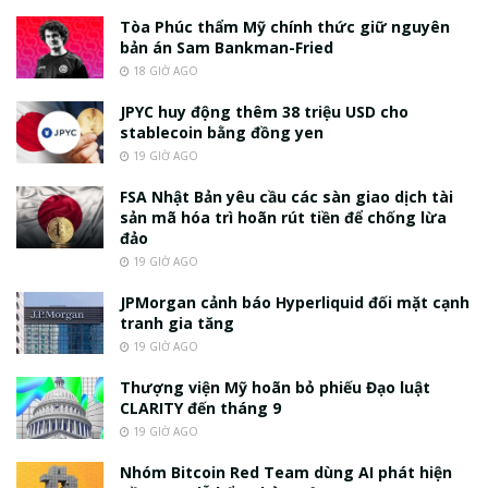
Tòa Phúc thẩm Mỹ chính thức giữ nguyên
bản án Sam Bankman-Fried
18 GIỜ AGO
JPYC huy động thêm 38 triệu USD cho
stablecoin bằng đồng yen
19 GIỜ AGO
FSA Nhật Bản yêu cầu các sàn giao dịch tài
sản mã hóa trì hoãn rút tiền để chống lừa
đảo
19 GIỜ AGO
JPMorgan cảnh báo Hyperliquid đối mặt cạnh
tranh gia tăng
19 GIỜ AGO
Thượng viện Mỹ hoãn bỏ phiếu Đạo luật
CLARITY đến tháng 9
19 GIỜ AGO
Nhóm Bitcoin Red Team dùng AI phát hiện