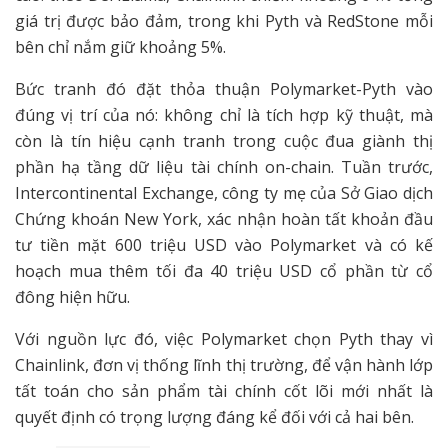
giá trị được bảo đảm, trong khi Pyth và RedStone mỗi
bên chỉ nắm giữ khoảng 5%.
Bức tranh đó đặt thỏa thuận Polymarket-Pyth vào
đúng vị trí của nó: không chỉ là tích hợp kỹ thuật, mà
còn là tín hiệu cạnh tranh trong cuộc đua giành thị
phần hạ tầng dữ liệu tài chính on-chain. Tuần trước,
Intercontinental Exchange, công ty mẹ của Sở Giao dịch
Chứng khoán New York, xác nhận hoàn tất khoản đầu
tư tiền mặt 600 triệu USD vào Polymarket và có kế
hoạch mua thêm tối đa 40 triệu USD cổ phần từ cổ
đông hiện hữu.
Với nguồn lực đó, việc Polymarket chọn Pyth thay vì
Chainlink, đơn vị thống lĩnh thị trường, để vận hành lớp
tất toán cho sản phẩm tài chính cốt lõi mới nhất là
quyết định có trọng lượng đáng kể đối với cả hai bên.