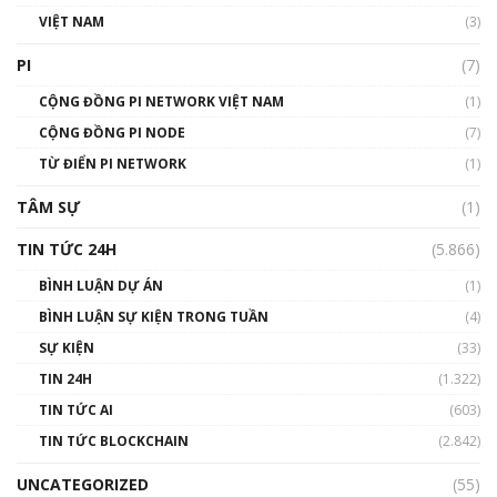
VIỆT NAM
(3)
Talkshow 16: Làn sóng số tại Việt Nam và thế
giới
PI
(7)
01:49:30
CỘNG ĐỒNG PI NETWORK VIỆT NAM
(1)
Talkshow 14: MemeCoin – Trò đùa tỷ đô
CỘNG ĐỒNG PI NODE
(7)
#phocapblockchain #PCB #meme
TỪ ĐIỂN PI NETWORK
(1)
01:29:26
TÂM SỰ
(1)
TIN TỨC 24H
(5.866)
BÌNH LUẬN DỰ ÁN
(1)
BÌNH LUẬN SỰ KIỆN TRONG TUẦN
(4)
SỰ KIỆN
(33)
TIN 24H
(1.322)
TIN TỨC AI
(603)
TIN TỨC BLOCKCHAIN
(2.842)
UNCATEGORIZED
(55)