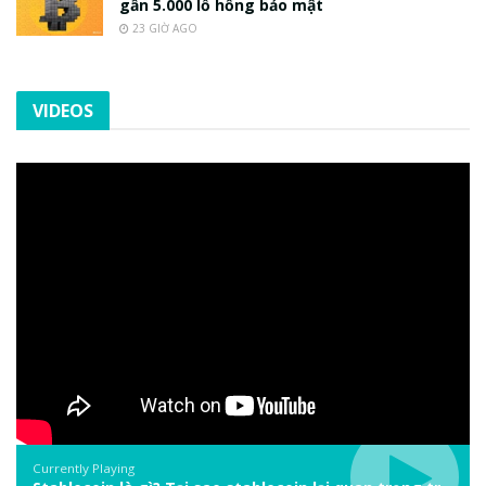
gần 5.000 lỗ hổng bảo mật
23 GIỜ AGO
VIDEOS
Currently Playing