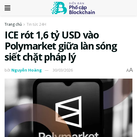
Trang chủ
Tin tức 24H
ICE rót 1,6 tỷ USD vào
Polymarket giữa làn sóng
siết chặt pháp lý
A
bởi
Nguyễn Hoàng
30/03/2026
A