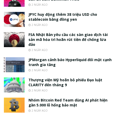
2 NGÀY AGO
JPYC huy động thêm 38 triệu USD cho
stablecoin bằng đồng yen
2 NGÀY AGO
FSA Nhật Bản yêu cầu các sàn giao dịch tài
sản mã hóa trì hoãn rút tiền để chống lừa
đảo
2 NGÀY AGO
JPMorgan cảnh báo Hyperliquid đối mặt cạnh
tranh gia tăng
2 NGÀY AGO
Thượng viện Mỹ hoãn bỏ phiếu Đạo luật
CLARITY đến tháng 9
2 NGÀY AGO
Nhóm Bitcoin Red Team dùng AI phát hiện
gần 5.000 lỗ hổng bảo mật
2 NGÀY AGO