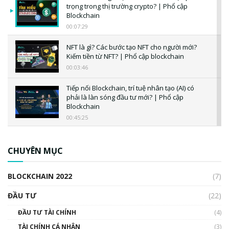
trọng trong thị trường crypto? | Phổ cập
Blockchain
00:07:29
NFT là gì? Các bước tạo NFT cho người mới?
Kiếm tiền từ NFT? | Phổ cập blockchain
00:03:46
Tiếp nối Blockchain, trí tuệ nhân tạo (AI) có
phải là làn sóng đầu tư mới? | Phổ cập
Blockchain
00:45:25
CBDC là gì? Tổng quan về CBDC? Tại sao
ngân hàng trung ương lại quan trọng? | Phổ
CHUYÊN MỤC
cập Blockchain
00:04:38
BLOCKCHAIN 2022
(7)
Triển vọng nào cho Bitcoin. Thị trường liệu có
uptrend trong năm 2023? | Phổ cập
ĐẦU TƯ
(22)
Blockchain
ĐẦU TƯ TÀI CHÍNH
(4)
00:02:14
TÀI CHÍNH CÁ NHÂN
(3)