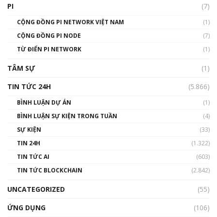
giới
PI
(7)
01:49:30
CỘNG ĐỒNG PI NETWORK VIỆT NAM
(1)
Talkshow 14: MemeCoin – Trò đùa tỷ đô
CỘNG ĐỒNG PI NODE
(7)
#phocapblockchain #PCB #meme
TỪ ĐIỂN PI NETWORK
(1)
01:29:26
TÂM SỰ
(1)
TIN TỨC 24H
(5.866)
BÌNH LUẬN DỰ ÁN
(1)
BÌNH LUẬN SỰ KIỆN TRONG TUẦN
(4)
SỰ KIỆN
(33)
TIN 24H
(1.322)
TIN TỨC AI
(603)
TIN TỨC BLOCKCHAIN
(2.842)
UNCATEGORIZED
(55)
ỨNG DỤNG
(106)