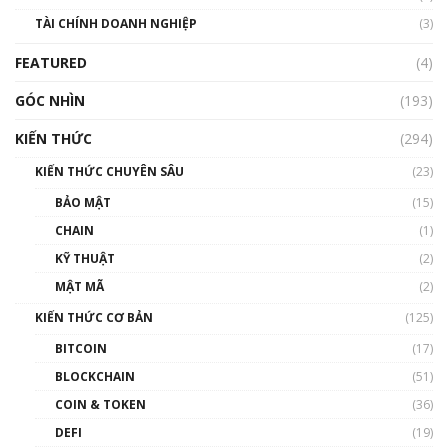
Nhìn lại năm 2022: Những sự kiện ảnh hưởng
TÀI CHÍNH DOANH NGHIỆP
đến hệ sinh thái tiền mã hoá | Phổ cập
(3)
Blockchain
FEATURED
(4)
00:15:29
GÓC NHÌN
Nhìn lại năm 2022: Những nhân vật ảnh
(193)
hưởng nhất hệ sinh thái tiền mã hoá | Phổ
cập Blockchain
KIẾN THỨC
(294)
00:16:07
KIẾN THỨC CHUYÊN SÂU
(23)
Talkshow 27: Ranh giới giữa tầm ảnh hưởng
BẢO MẬT
(15)
và sự thao túng giá | Phổ cập Blockchain
CHAIN
(1)
01:35:05
KỸ THUẬT
(2)
Nhân sự tương lại ngành Blockchain Việt
MẬT MÃ
(2)
Nam | Phổ cập Blockchain
KIẾN THỨC CƠ BẢN
(125)
00:43:47
BITCOIN
(17)
Blockchain đang được ứng dụng ở Việt Nam
BLOCKCHAIN
(51)
như thể nào?
COIN & TOKEN
(36)
00:39:31
DEFI
(19)