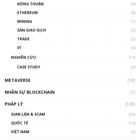
Chìa khóa mở lối cơ hội trước các quĩ đầu tư |
ĐỒNG THUẬN
(4)
Phổ cập Blockchain
ETHEREUM
(9)
00:35:11
MINING
(1)
Talkshow 20: Biến động giá của tài sản truyền
SÀN GIAO DỊCH
(3)
thống & Crypto qua các cuộc chiến | Phổ cập
Blockchain
TRADE
(2)
01:34:46
VÍ
(4)
Talkshow 19: GameFi Việt Nam – Báo động
NGHIÊN CỨU
(10)
đỏ
CASE STUDY
(3)
01:24:45
METAVERSE
(18)
Talkshow18: Làn sóng tài năng Việt trở về từ
Silicon Valley - Sức bật mới cho Việt Nam
NHÂN SỰ BLOCKCHAIN
(1)
01:32:59
PHÁP LÝ
(128)
Talkshow17: Mùa đông Crypto – Chiếc khăn
GIAN LẬN & SCAM
gió ấm
(23)
01:40:40
QUỐC TẾ
(14)
VIỆT NAM
(3)
Talkshow 16: Làn sóng số tại Việt Nam và thế