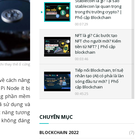
Stablecoin là gì? Tại sao
stablecoin lại quan trọng
trong thị trường crypto? |
Phổ cập Blockchain
00:07:29
NFT là gì? Các bước tạo
NFT cho người mới? Kiếm
tiền từ NFT? | Phổ cập
blockchain
00:03:46
hi thay thế ổ cứng
Tiếp nối Blockchain, trí tuệ
nhân tạo (AI) có phải là làn
về cách nâng
sóng đầu tư mới? | Phổ
cập Blockchain
i Node ít bị
00:45:25
ụng phần mềm
ã sử dụng và
CBDC là gì? Tổng quan về
CBDC? Tại sao ngân hàng
ức năng tương
trung ương lại quan trọng?
CHUYÊN MỤC
i không đáng
| Phổ cập Blockchain
00:04:38
BLOCKCHAIN 2022
(7)