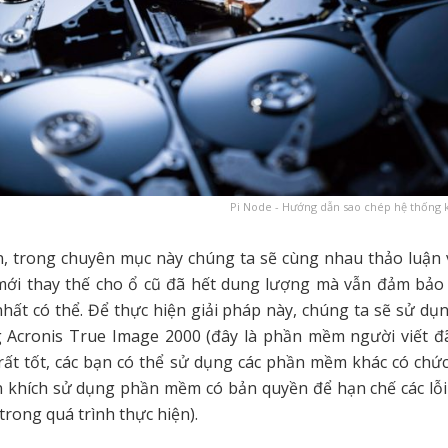
Pi Node - Hướng dẫn sao chép hệ thống k
n, trong chuyên mục này chúng ta sẽ cùng nhau thảo luận 
mới thay thế cho ổ cũ đã hết dung lượng mà vẫn đảm bảo P
hất có thể. Để thực hiện giải pháp này, chúng ta sẽ sử d
 Acronis True Image 2000 (đây là phần mềm người viết đ
rất tốt, các bạn có thể sử dụng các phần mềm khác có ch
n khích sử dụng phần mềm có bản quyền để hạn chế các lỗ
trong quá trình thực hiện).