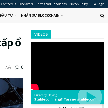
Contact Us
Disclaimer
Terms and Conditions
Privacy Policy
Login
ĐẦU TƯ
NHÂN SỰ BLOCKCHAIN
VIDEOS
cấp ổ
6
A
A
Currently Playing
Stablecoin là gì? Tại sao stablecoin lại quan trọng trong thị trường crypto? | Phổ cập Blockchain