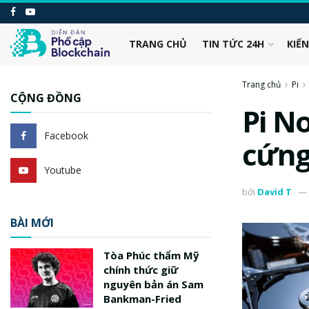
TRANG CHỦ
TIN TỨC 24H
KIẾ
Trang chủ
Pi
CỘNG ĐỒNG
Pi N
Facebook
cứn
Youtube
bởi
David T
BÀI MỚI
Tòa Phúc thẩm Mỹ
chính thức giữ
nguyên bản án Sam
Bankman-Fried