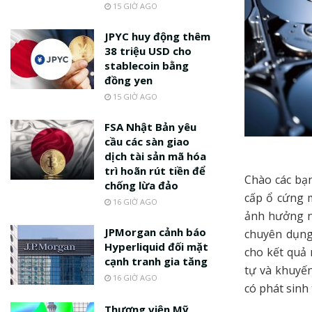
15 GIỜ AGO
JPYC huy động thêm
38 triệu USD cho
stablecoin bằng
đồng yen
15 GIỜ AGO
FSA Nhật Bản yêu
cầu các sàn giao
dịch tài sản mã hóa
trì hoãn rút tiền để
Chào các bạ
chống lừa đảo
cấp ổ cứng 
16 GIỜ AGO
ảnh hưởng n
JPMorgan cảnh báo
chuyên dụng
Hyperliquid đối mặt
cho kết quả 
cạnh tranh gia tăng
tự và khuyế
16 GIỜ AGO
có phát sinh 
Thượng viện Mỹ