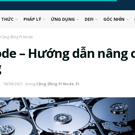
N THỨC
PHÁP LÝ
ỨNG DỤNG
DEFI
GÓC NHÌN
Cộng đồng PI Node
ode – Hướng dẫn nâng 
g
18/09/2021
trong
Cộng đồng PI Node
,
Pi