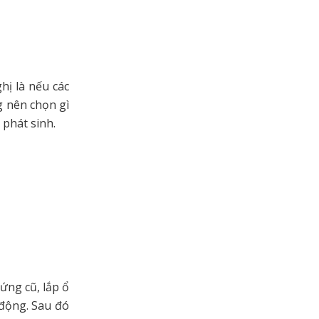
hị là nếu các
g nên chọn gì
 phát sinh.
ứng cũ, lắp ổ
 động. Sau đó