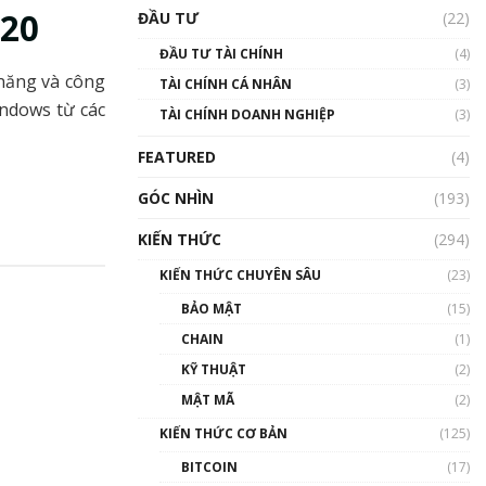
Triển vọng nào cho
020
ĐẦU TƯ
(22)
Bitcoin. Thị trường liệu có
uptrend trong năm 2023? |
ĐẦU TƯ TÀI CHÍNH
(4)
Phổ cập Blockchain
 năng và công
TÀI CHÍNH CÁ NHÂN
(3)
00:02:14
indows từ các
TÀI CHÍNH DOANH NGHIỆP
(3)
Nhìn lại năm 2022: Những
sự kiện ảnh hưởng đến hệ
FEATURED
(4)
sinh thái tiền mã hoá |
Phổ cập Blockchain
GÓC NHÌN
(193)
00:15:29
KIẾN THỨC
(294)
Nhìn lại năm 2022: Những
nhân vật ảnh hưởng nhất
KIẾN THỨC CHUYÊN SÂU
(23)
hệ sinh thái tiền mã hoá |
Phổ cập Blockchain
BẢO MẬT
(15)
00:16:07
CHAIN
(1)
Talkshow 27: Ranh giới
KỸ THUẬT
(2)
giữa tầm ảnh hưởng và sự
MẬT MÃ
(2)
thao túng giá | Phổ cập
Blockchain
KIẾN THỨC CƠ BẢN
(125)
01:35:05
BITCOIN
(17)