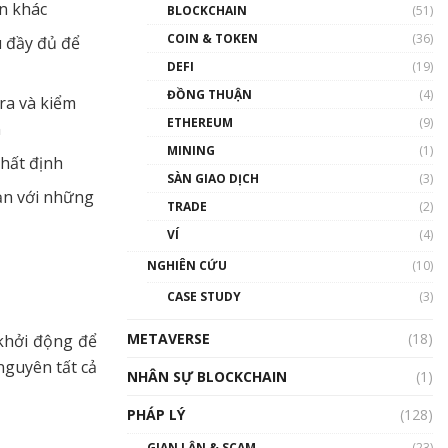
Nhân sự tương lại ngành
in khác
BLOCKCHAIN
(51)
Blockchain Việt Nam | Phổ
cập Blockchain
COIN & TOKEN
(36)
u đầy đủ để
00:43:47
DEFI
(19)
ĐỒNG THUẬN
(4)
Blockchain đang được ứng
ra và kiểm
dụng ở Việt Nam như thể
ETHEREUM
(9)
n
nào?
MINING
(1)
00:39:31
nhất định
SÀN GIAO DỊCH
(3)
Chìa khóa mở lối cơ hội
ạn với những
TRADE
(2)
trước các quĩ đầu tư | Phổ
cập Blockchain
VÍ
(4)
00:35:11
NGHIÊN CỨU
(10)
Talkshow 20: Biến động
CASE STUDY
(3)
giá của tài sản truyền
thống & Crypto qua các
METAVERSE
cuộc chiến | Phổ cập
(18)
khởi động để
Blockchain
nguyên tất cả
NHÂN SỰ BLOCKCHAIN
(1)
01:34:46
PHÁP LÝ
(128)
Talkshow 19: GameFi Việt
Nam – Báo động đỏ
GIAN LẬN & SCAM
(23)