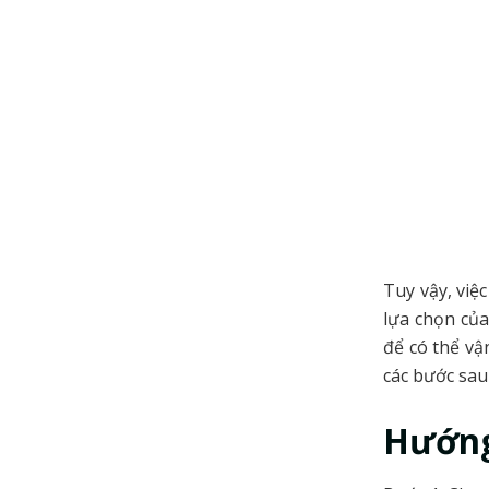
Tuy vậy, việ
lựa chọn củ
để có thể vậ
các bước sau
Hướng