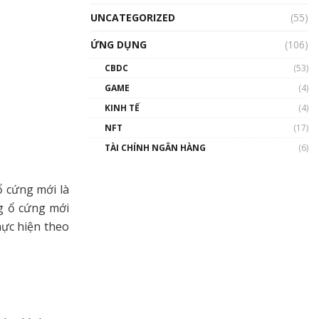
UNCATEGORIZED
(55)
ỨNG DỤNG
(106)
CBDC
(53)
GAME
(4)
KINH TẾ
(4)
NFT
(17)
TÀI CHÍNH NGÂN HÀNG
(6)
ổ cứng mới là
g ổ cứng mới
hực hiện theo