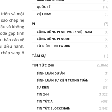
01:24:45
QUỐC TẾ
(14)
Talkshow18: Làn sóng tài
 triển và một
VIỆT NAM
(3)
năng Việt trở về từ Silicon
 sao chép hệ
Valley - Sức bật mới cho
PI
(7)
Việt Nam
 dấu và không
01:32:59
CỘNG ĐỒNG PI NETWORK VIỆT NAM
(1)
Node gặp tình
CỘNG ĐỒNG PI NODE
(7)
ều báo cáo về
Talkshow17: Mùa đông
ời điều hành,
TỪ ĐIỂN PI NETWORK
Crypto – Chiếc khăn gió ấm
(1)
01:40:40
o chép sang ổ
TÂM SỰ
(1)
Talkshow 16: Làn sóng số
TIN TỨC 24H
(5.866)
tại Việt Nam và thế giới
01:49:30
BÌNH LUẬN DỰ ÁN
(1)
BÌNH LUẬN SỰ KIỆN TRONG TUẦN
(4)
Talkshow 14: MemeCoin –
Trò đùa tỷ đô
SỰ KIỆN
(33)
#phocapblockchain #PCB
TIN 24H
(1.322)
#meme
TIN TỨC AI
(603)
01:29:26
TIN TỨC BLOCKCHAIN
(2.842)