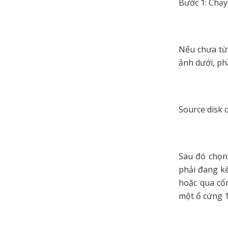
Bước 1: Chạy
Nếu chưa từ
ảnh dưới, ph
Source disk 
Sau đó chọn 
phải đang kế
hoặc qua cổ
một ổ cứng 