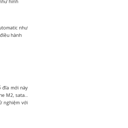
như hình
utomatic như
 điều hành
ổ đĩa mới này
khe M2, sata…
ử nghiệm với