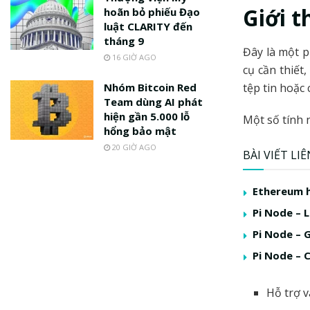
Giới t
hoãn bỏ phiếu Đạo
luật CLARITY đến
tháng 9
Đây là một p
16 GIỜ AGO
cụ cần thiết
Nhóm Bitcoin Red
tệp tin hoặc 
Team dùng AI phát
hiện gần 5.000 lỗ
Một số tính 
hổng bảo mật
20 GIỜ AGO
BÀI VIẾT LI
Ethereum h
Pi Node – L
Pi Node – G
Pi Node – 
Hỗ trợ 