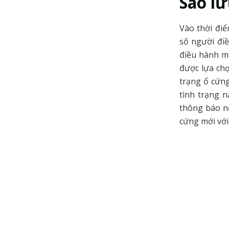
Sao lư
Vào thời điể
số người đi
điều hành mà
được lựa chọ
trạng ổ cứng
tình trạng n
thông báo nế
cứng mới với