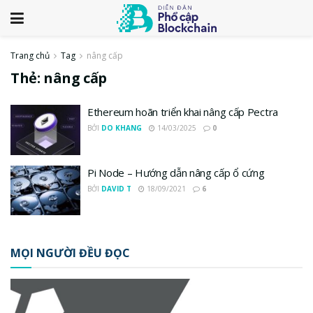
Trang chủ
Tag
nâng cấp
Thẻ:
nâng cấp
Ethereum hoãn triển khai nâng cấp Pectra
BỞI
DO KHANG
14/03/2025
0
Pi Node – Hướng dẫn nâng cấp ổ cứng
BỞI
DAVID T
18/09/2021
6
MỌI NGƯỜI ĐỀU ĐỌC