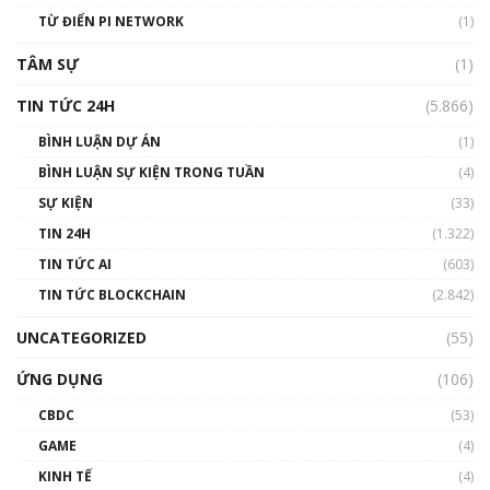
TỪ ĐIỂN PI NETWORK
(1)
TÂM SỰ
(1)
TIN TỨC 24H
(5.866)
BÌNH LUẬN DỰ ÁN
(1)
BÌNH LUẬN SỰ KIỆN TRONG TUẦN
(4)
SỰ KIỆN
(33)
TIN 24H
(1.322)
TIN TỨC AI
(603)
TIN TỨC BLOCKCHAIN
(2.842)
UNCATEGORIZED
(55)
ỨNG DỤNG
(106)
CBDC
(53)
GAME
(4)
KINH TẾ
(4)