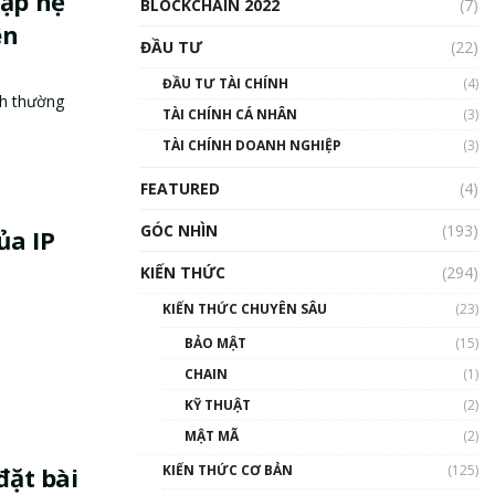
hập hệ
BLOCKCHAIN 2022
(7)
ên
ĐẦU TƯ
(22)
ĐẦU TƯ TÀI CHÍNH
(4)
nh thường
TÀI CHÍNH CÁ NHÂN
(3)
TÀI CHÍNH DOANH NGHIỆP
(3)
FEATURED
(4)
GÓC NHÌN
(193)
ủa IP
KIẾN THỨC
(294)
KIẾN THỨC CHUYÊN SÂU
(23)
BẢO MẬT
(15)
CHAIN
(1)
KỸ THUẬT
(2)
MẬT MÃ
(2)
KIẾN THỨC CƠ BẢN
(125)
đặt bài