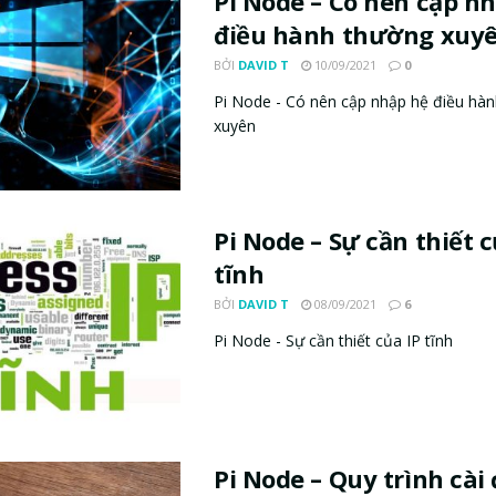
Pi Node – Có nên cập n
điều hành thường xuy
BỞI
DAVID T
10/09/2021
0
Pi Node - Có nên cập nhập hệ điều hà
xuyên
Pi Node – Sự cần thiết c
tĩnh
BỞI
DAVID T
08/09/2021
6
Pi Node - Sự cần thiết của IP tĩnh
Pi Node – Quy trình cài 