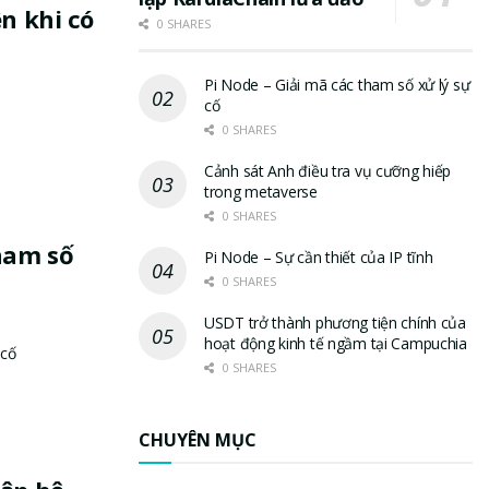
ên khi có
0 SHARES
Pi Node – Giải mã các tham số xử lý sự
cố
0 SHARES
Cảnh sát Anh điều tra vụ cưỡng hiếp
trong metaverse
0 SHARES
tham số
Pi Node – Sự cần thiết của IP tĩnh
0 SHARES
USDT trở thành phương tiện chính của
hoạt động kinh tế ngầm tại Campuchia
 cố
0 SHARES
CHUYÊN MỤC