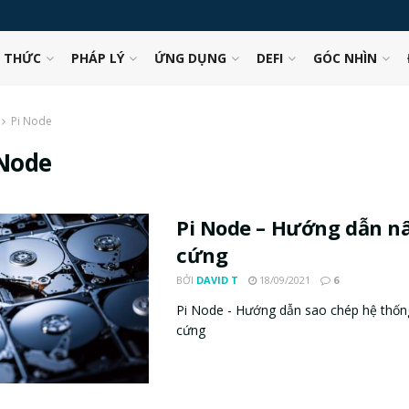
N THỨC
PHÁP LÝ
ỨNG DỤNG
DEFI
GÓC NHÌN
Pi Node
 Node
Pi Node – Hướng dẫn n
cứng
BỞI
DAVID T
18/09/2021
6
Pi Node - Hướng dẫn sao chép hệ thống
cứng