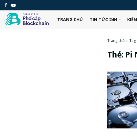
TRANG CHỦ
TIN TỨC 24H
KIẾ
Trang chủ
Tag
Thẻ:
Pi