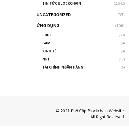
TIN TỨC BLOCKCHAIN
(2.842)
UNCATEGORIZED
(55)
ỨNG DỤNG
(106)
CBDC
(53)
GAME
(4)
KINH TẾ
(4)
NFT
(17)
TÀI CHÍNH NGÂN HÀNG
(6)
© 2021
Phổ Cập Blockchain Website
.
All Right Reserved.