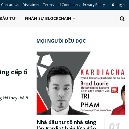
Contact Us
Disclaimer
Terms and Conditions
Privacy Policy
Login
ĐẦU TƯ
NHÂN SỰ BLOCKCHAIN
MỌI NGƯỜI ĐỀU ĐỌC
âng cấp ổ
 khi thay thế ổ
Nhà đầu tư tố nhà sáng
lập KardiaChain lừa đảo