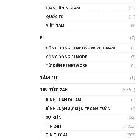
GIAN LẬN & SCAM
(23)
QUỐC TẾ
(14)
VIỆT NAM
(3)
PI
(7)
CỘNG ĐỒNG PI NETWORK VIỆT NAM
(1)
CỘNG ĐỒNG PI NODE
(7)
TỪ ĐIỂN PI NETWORK
(1)
TÂM SỰ
(1)
TIN TỨC 24H
(5.866)
BÌNH LUẬN DỰ ÁN
(1)
BÌNH LUẬN SỰ KIỆN TRONG TUẦN
(4)
SỰ KIỆN
(33)
TIN 24H
(1.322)
TIN TỨC AI
(603)