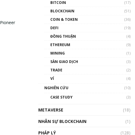
BITCOIN
(17)
BLOCKCHAIN
(51)
COIN & TOKEN
(36)
 Pioneer
DEFI
(19)
ĐỒNG THUẬN
(4)
ETHEREUM
(9)
MINING
(1)
SÀN GIAO DỊCH
(3)
TRADE
(2)
VÍ
(4)
NGHIÊN CỨU
(10)
CASE STUDY
(3)
METAVERSE
(18)
NHÂN SỰ BLOCKCHAIN
(1)
PHÁP LÝ
(128)