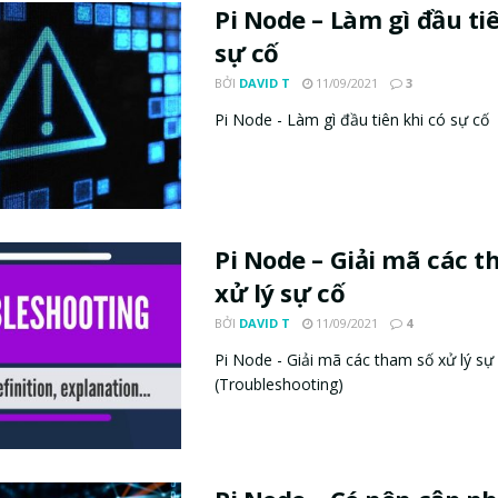
Pi Node – Làm gì đầu ti
sự cố
BỞI
DAVID T
11/09/2021
3
Pi Node - Làm gì đầu tiên khi có sự cố
Pi Node – Giải mã các 
xử lý sự cố
BỞI
DAVID T
11/09/2021
4
Pi Node - Giải mã các tham số xử lý sự
(Troubleshooting)