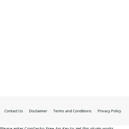
Contact Us
Disclaimer
Terms and Conditions
Privacy Policy
Please enter CoinGecko Free Api Key to get this plugin works.