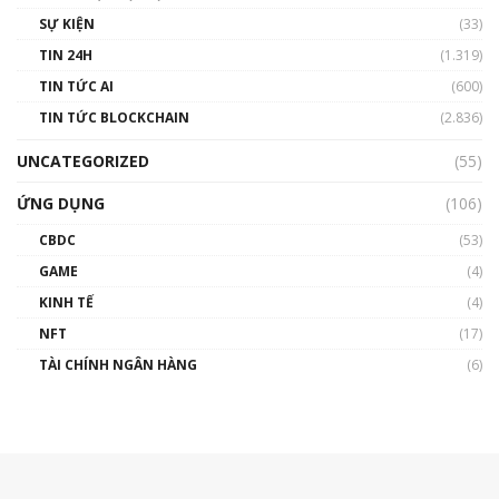
SỰ KIỆN
(33)
TIN 24H
(1.319)
TIN TỨC AI
(600)
TIN TỨC BLOCKCHAIN
(2.836)
UNCATEGORIZED
(55)
ỨNG DỤNG
(106)
CBDC
(53)
GAME
(4)
KINH TẾ
(4)
NFT
(17)
TÀI CHÍNH NGÂN HÀNG
(6)