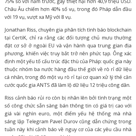
75% so với năm trước, gây thiệt hại hơn 40,9 triệu USD.
Châu Âu chiếm hơn 40% số vụ, trong đó Pháp dẫn đầu
với 19 vụ, vượt xa Mỹ với 8 vụ.
Jonathan Riss, chuyên gia phân tích tình báo blockchain
tại CertiK, chỉ ra rằng các đối tượng chủ mưu thường
đặt cơ sở ở ngoài EU và vận hành qua trung gian địa
phương, khiến việc truy bắt trở nên phức tạp. Ông xác
định một yếu tố cấu trúc đặc thù của Pháp: quốc gia này
thuộc nhóm ba nước hàng đầu thế giới về rò rỉ dữ liệu
cá nhân, trong đó một vụ rò rỉ tại cơ quan xử lý thẻ căn
cước quốc gia ANTS đã làm lộ dữ liệu 12 triệu công dân.
Riss cảnh báo rủi ro còn bị nhân lên bởi tình trạng một
số công chức sẵn sàng bán thông tin có giá trị cao với
giá vài nghìn euro, một điểm yếu hệ thống mà nhà
sáng lập Telegram Pavel Durov cũng dẫn chứng trong
tuần này khi cảnh báo về nguy cơ của các yêu cầu nhà