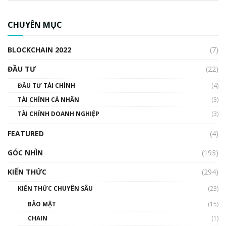
CBDC là gì? Tổng quan về CBDC? Tại sao
ngân hàng trung ương lại quan trọng? | Phổ
CHUYÊN MỤC
cập Blockchain
00:04:38
BLOCKCHAIN 2022
(7)
Triển vọng nào cho Bitcoin. Thị trường liệu có
uptrend trong năm 2023? | Phổ cập
ĐẦU TƯ
(22)
Blockchain
ĐẦU TƯ TÀI CHÍNH
(4)
00:02:14
TÀI CHÍNH CÁ NHÂN
(3)
Nhìn lại năm 2022: Những sự kiện ảnh hưởng
TÀI CHÍNH DOANH NGHIỆP
đến hệ sinh thái tiền mã hoá | Phổ cập
(3)
Blockchain
FEATURED
(4)
00:15:29
GÓC NHÌN
Nhìn lại năm 2022: Những nhân vật ảnh
(193)
hưởng nhất hệ sinh thái tiền mã hoá | Phổ
cập Blockchain
KIẾN THỨC
(294)
00:16:07
KIẾN THỨC CHUYÊN SÂU
(23)
Talkshow 27: Ranh giới giữa tầm ảnh hưởng
BẢO MẬT
(15)
và sự thao túng giá | Phổ cập Blockchain
CHAIN
(1)
01:35:05