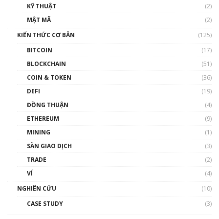
KỸ THUẬT
(2)
Nhân sự tương lại ngành Blockchain Việt
MẬT MÃ
(2)
Nam | Phổ cập Blockchain
KIẾN THỨC CƠ BẢN
(125)
00:43:47
BITCOIN
(17)
Blockchain đang được ứng dụng ở Việt Nam
BLOCKCHAIN
(51)
như thể nào?
COIN & TOKEN
(36)
00:39:31
DEFI
(19)
Chìa khóa mở lối cơ hội trước các quĩ đầu tư |
ĐỒNG THUẬN
(4)
Phổ cập Blockchain
ETHEREUM
(9)
00:35:11
MINING
(1)
Talkshow 20: Biến động giá của tài sản truyền
SÀN GIAO DỊCH
(3)
thống & Crypto qua các cuộc chiến | Phổ cập
Blockchain
TRADE
(2)
01:34:46
VÍ
(4)
Talkshow 19: GameFi Việt Nam – Báo động
NGHIÊN CỨU
(10)
đỏ
CASE STUDY
(3)
01:24:45