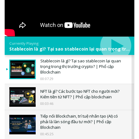
Currently Playing
Stablecoin là gì? Tại sao stablecoin lại quan trọng trong thị trường crypto? | Phổ cập Blockchain
Stablecoin là gì? Tại sao stablecoin lại quan
trọng trong thị trường crypto? | Phổ cập
Blockchain
00:07:29
NFT là gì? Các bước tạo NFT cho người mới?
Kiếm tiền từ NFT? | Phổ cập blockchain
00:03:46
Tiếp nối Blockchain, trí tuệ nhân tạo (AI) có
phải là làn sóng đầu tư mới? | Phổ cập
Blockchain
00:45:25