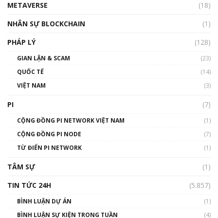
METAVERSE
(18)
Talkshow18: Làn sóng tài năng Việt trở về từ
Silicon Valley - Sức bật mới cho Việt Nam
NHÂN SỰ BLOCKCHAIN
(1)
01:32:59
PHÁP LÝ
(128)
Talkshow17: Mùa đông Crypto – Chiếc khăn
GIAN LẬN & SCAM
gió ấm
(23)
01:40:40
QUỐC TẾ
(14)
VIỆT NAM
(3)
Talkshow 16: Làn sóng số tại Việt Nam và thế
giới
PI
(7)
01:49:30
CỘNG ĐỒNG PI NETWORK VIỆT NAM
(1)
Talkshow 14: MemeCoin – Trò đùa tỷ đô
CỘNG ĐỒNG PI NODE
(7)
#phocapblockchain #PCB #meme
TỪ ĐIỂN PI NETWORK
(1)
01:29:26
TÂM SỰ
(1)
TIN TỨC 24H
(5.857)
BÌNH LUẬN DỰ ÁN
(1)
BÌNH LUẬN SỰ KIỆN TRONG TUẦN
(4)