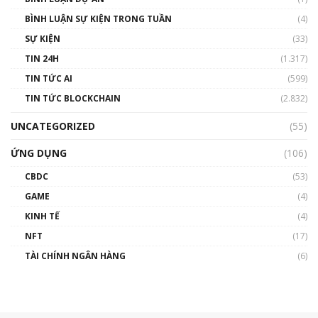
BÌNH LUẬN SỰ KIỆN TRONG TUẦN
(4)
SỰ KIỆN
(33)
TIN 24H
(1.317)
TIN TỨC AI
(599)
TIN TỨC BLOCKCHAIN
(2.832)
UNCATEGORIZED
(55)
ỨNG DỤNG
(106)
CBDC
(53)
GAME
(4)
KINH TẾ
(4)
NFT
(17)
TÀI CHÍNH NGÂN HÀNG
(6)