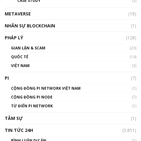
CASE STUDY
(3)
METAVERSE
(18)
NHÂN SỰ BLOCKCHAIN
(1)
PHÁP LÝ
(128)
GIAN LẬN & SCAM
(23)
QUỐC TẾ
(14)
VIỆT NAM
(3)
PI
(7)
CỘNG ĐỒNG PI NETWORK VIỆT NAM
(1)
CỘNG ĐỒNG PI NODE
(7)
TỪ ĐIỂN PI NETWORK
(1)
TÂM SỰ
(1)
TIN TỨC 24H
(5.851)
BÌNH LUẬN DỰ ÁN
(1)