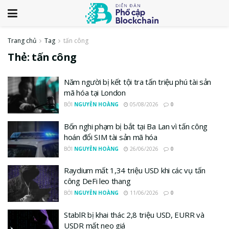
Trang chủ
Tag
tấn công
Thẻ:
tấn công
Năm người bị kết tội tra tấn triệu phú tài sản
mã hóa tại London
BỞI
NGUYỄN HOÀNG
05/08/2026
0
Bốn nghi phạm bị bắt tại Ba Lan vì tấn công
hoán đổi SIM tài sản mã hóa
BỞI
NGUYỄN HOÀNG
26/06/2026
0
Raydium mất 1,34 triệu USD khi các vụ tấn
công DeFi leo thang
BỞI
NGUYỄN HOÀNG
11/06/2026
0
StablR bị khai thác 2,8 triệu USD, EURR và
USDR mất neo giá