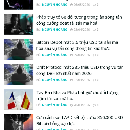
BỞI
NGUYỄN HOÀNG
26/05/2026
0
Pháp truy tố 88 đối tượng trong làn sóng tấn
công cưỡng đoạt tài sản mã hoá
BỞI
NGUYỄN HOÀNG
28/04/2026
0
Bitcoin Depot mất 3,6 triệu USD tài sản mã
hoá sau vụ tấn công thông tin xác thực
BỞI
NGUYỄN HOÀNG
09/04/2026
0
Drift Protocol mất 285 triệu USD trong vụ tấn
công DeFi lớn nhất năm 2026
BỞI
NGUYỄN HOÀNG
02/04/2026
0
Tây Ban Nha và Pháp bắt giữ các đối tượng
trộm tài sản mã hóa
BỞI
NGUYỄN HOÀNG
20/03/2026
0
Cựu cảnh sát LAPD kết tội cướp 350.000 USD
Bitcoin bằng bạo lực