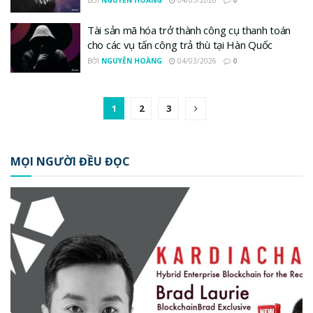
BỞI
NGUYỄN HOÀNG
04/03/2026
0
Tài sản mã hóa trở thành công cụ thanh toán
cho các vụ tấn công trả thù tại Hàn Quốc
BỞI
NGUYỄN HOÀNG
04/03/2026
0
1
2
3
MỌI NGƯỜI ĐỀU ĐỌC