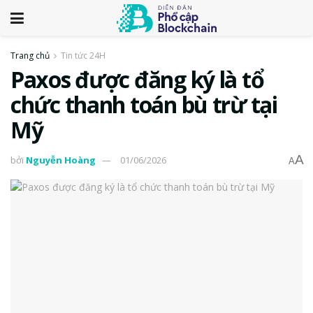
Trang chủ
Tin tức 24H
Paxos được đăng ký là tổ
chức thanh toán bù trừ tại
Mỹ
A
bởi
Nguyễn Hoàng
01/06/2026
A