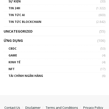
SỰ KIỆN
(33)
TIN 24H
(1.322)
TIN TỨC AI
(603)
TIN TỨC BLOCKCHAIN
(2.842)
UNCATEGORIZED
(55)
ỨNG DỤNG
(106)
CBDC
(53)
GAME
(4)
KINH TẾ
(4)
NFT
(17)
TÀI CHÍNH NGÂN HÀNG
(6)
Contact Us
Disclaimer
Terms and Conditions
Privacy Policy