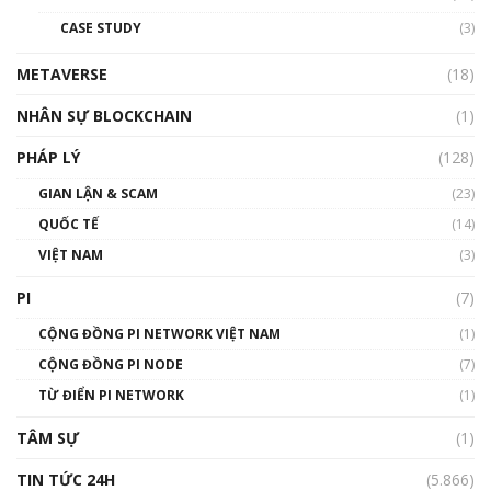
đỏ
CASE STUDY
(3)
01:24:45
METAVERSE
(18)
Talkshow18: Làn sóng tài năng Việt trở về từ
Silicon Valley - Sức bật mới cho Việt Nam
NHÂN SỰ BLOCKCHAIN
(1)
01:32:59
PHÁP LÝ
(128)
Talkshow17: Mùa đông Crypto – Chiếc khăn
GIAN LẬN & SCAM
gió ấm
(23)
01:40:40
QUỐC TẾ
(14)
VIỆT NAM
(3)
Talkshow 16: Làn sóng số tại Việt Nam và thế
giới
PI
(7)
01:49:30
CỘNG ĐỒNG PI NETWORK VIỆT NAM
(1)
Talkshow 14: MemeCoin – Trò đùa tỷ đô
CỘNG ĐỒNG PI NODE
(7)
#phocapblockchain #PCB #meme
TỪ ĐIỂN PI NETWORK
(1)
01:29:26
TÂM SỰ
(1)
TIN TỨC 24H
(5.866)