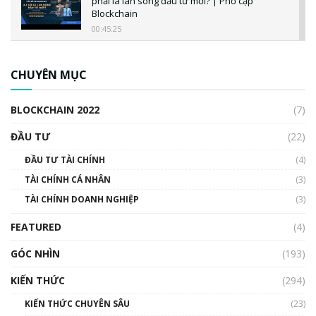
phải là làn sóng đầu tư mới? | Phổ cập
Blockchain
00:45:25
CBDC là gì? Tổng quan về CBDC? Tại sao
ngân hàng trung ương lại quan trọng? | Phổ
CHUYÊN MỤC
cập Blockchain
00:04:38
BLOCKCHAIN 2022
(7)
Triển vọng nào cho Bitcoin. Thị trường liệu có
uptrend trong năm 2023? | Phổ cập
ĐẦU TƯ
(22)
Blockchain
ĐẦU TƯ TÀI CHÍNH
(4)
00:02:14
TÀI CHÍNH CÁ NHÂN
(3)
Nhìn lại năm 2022: Những sự kiện ảnh hưởng
TÀI CHÍNH DOANH NGHIỆP
đến hệ sinh thái tiền mã hoá | Phổ cập
(3)
Blockchain
FEATURED
(4)
00:15:29
GÓC NHÌN
Nhìn lại năm 2022: Những nhân vật ảnh
(193)
hưởng nhất hệ sinh thái tiền mã hoá | Phổ
cập Blockchain
KIẾN THỨC
(294)
00:16:07
KIẾN THỨC CHUYÊN SÂU
(23)