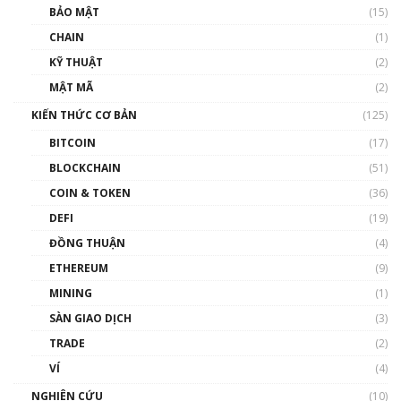
Talkshow 27: Ranh giới giữa tầm ảnh hưởng
BẢO MẬT
(15)
và sự thao túng giá | Phổ cập Blockchain
CHAIN
(1)
01:35:05
KỸ THUẬT
(2)
Nhân sự tương lại ngành Blockchain Việt
MẬT MÃ
(2)
Nam | Phổ cập Blockchain
KIẾN THỨC CƠ BẢN
(125)
00:43:47
BITCOIN
(17)
Blockchain đang được ứng dụng ở Việt Nam
BLOCKCHAIN
(51)
như thể nào?
COIN & TOKEN
(36)
00:39:31
DEFI
(19)
Chìa khóa mở lối cơ hội trước các quĩ đầu tư |
ĐỒNG THUẬN
(4)
Phổ cập Blockchain
ETHEREUM
(9)
00:35:11
MINING
(1)
Talkshow 20: Biến động giá của tài sản truyền
SÀN GIAO DỊCH
(3)
thống & Crypto qua các cuộc chiến | Phổ cập
Blockchain
TRADE
(2)
01:34:46
VÍ
(4)
Talkshow 19: GameFi Việt Nam – Báo động
NGHIÊN CỨU
(10)