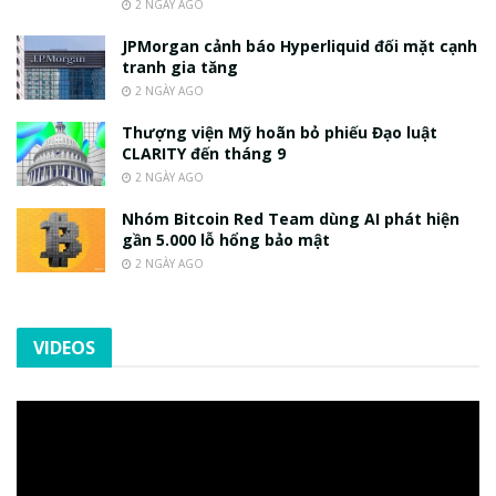
2 NGÀY AGO
JPMorgan cảnh báo Hyperliquid đối mặt cạnh
tranh gia tăng
2 NGÀY AGO
Thượng viện Mỹ hoãn bỏ phiếu Đạo luật
CLARITY đến tháng 9
2 NGÀY AGO
Nhóm Bitcoin Red Team dùng AI phát hiện
gần 5.000 lỗ hổng bảo mật
2 NGÀY AGO
VIDEOS