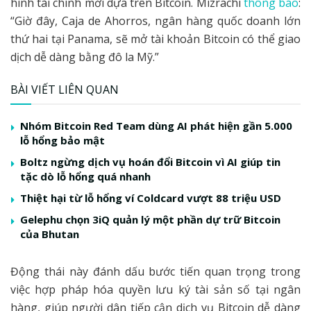
hình tài chính mới dựa trên Bitcoin. Mizrachi
thông báo
:
“Giờ đây, Caja de Ahorros, ngân hàng quốc doanh lớn
thứ hai tại Panama, sẽ mở tài khoản Bitcoin có thể giao
dịch dễ dàng bằng đô la Mỹ.”
BÀI VIẾT LIÊN QUAN
Nhóm Bitcoin Red Team dùng AI phát hiện gần 5.000
lỗ hổng bảo mật
Boltz ngừng dịch vụ hoán đổi Bitcoin vì AI giúp tin
tặc dò lỗ hổng quá nhanh
Thiệt hại từ lỗ hổng ví Coldcard vượt 88 triệu USD
Gelephu chọn 3iQ quản lý một phần dự trữ Bitcoin
của Bhutan
Động thái này đánh dấu bước tiến quan trọng trong
việc hợp pháp hóa quyền lưu ký tài sản số tại ngân
hàng, giúp người dân tiếp cận dịch vụ Bitcoin dễ dàng