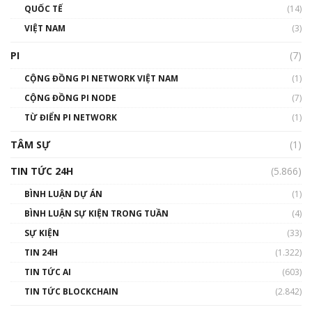
01:40:40
QUỐC TẾ
(14)
VIỆT NAM
(3)
Talkshow 16: Làn sóng số tại Việt Nam và thế
giới
PI
(7)
01:49:30
CỘNG ĐỒNG PI NETWORK VIỆT NAM
(1)
Talkshow 14: MemeCoin – Trò đùa tỷ đô
CỘNG ĐỒNG PI NODE
(7)
#phocapblockchain #PCB #meme
TỪ ĐIỂN PI NETWORK
(1)
01:29:26
TÂM SỰ
(1)
TIN TỨC 24H
(5.866)
BÌNH LUẬN DỰ ÁN
(1)
BÌNH LUẬN SỰ KIỆN TRONG TUẦN
(4)
SỰ KIỆN
(33)
TIN 24H
(1.322)
TIN TỨC AI
(603)
TIN TỨC BLOCKCHAIN
(2.842)