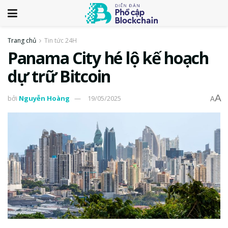
Trang chủ
Tin tức 24H
Panama City hé lộ kế hoạch
dự trữ Bitcoin
A
bởi
Nguyễn Hoàng
19/05/2025
A