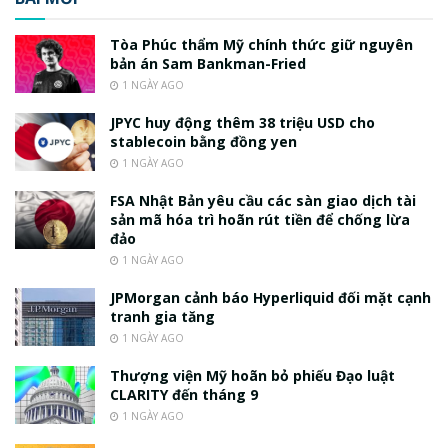
Tòa Phúc thẩm Mỹ chính thức giữ nguyên
bản án Sam Bankman-Fried
1 NGÀY AGO
JPYC huy động thêm 38 triệu USD cho
stablecoin bằng đồng yen
1 NGÀY AGO
FSA Nhật Bản yêu cầu các sàn giao dịch tài
sản mã hóa trì hoãn rút tiền để chống lừa
đảo
1 NGÀY AGO
JPMorgan cảnh báo Hyperliquid đối mặt cạnh
tranh gia tăng
1 NGÀY AGO
Thượng viện Mỹ hoãn bỏ phiếu Đạo luật
CLARITY đến tháng 9
1 NGÀY AGO