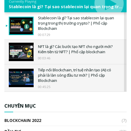
Currently Playing
Stablecoin là gì? Tại sao stablecoin lại quan trọng trong thị trường crypto? | Phổ cập Blockchain
Stablecoin là gì? Tại sao stablecoin lại quan
trọng trong thị trường crypto? | Phổ cập
Blockchain
00:07:29
NFT là gì? Các bước tạo NFT cho người mới?
Kiếm tiền từ NFT? | Phổ cập blockchain
00:03:46
Tiếp nối Blockchain, trí tuệ nhân tạo (AI) có
phải là làn sóng đầu tư mới? | Phổ cập
Blockchain
00:45:25
CBDC là gì? Tổng quan về CBDC? Tại sao
ngân hàng trung ương lại quan trọng? | Phổ
CHUYÊN MỤC
cập Blockchain
00:04:38
BLOCKCHAIN 2022
(7)
Triển vọng nào cho Bitcoin. Thị trường liệu có
uptrend trong năm 2023? | Phổ cập