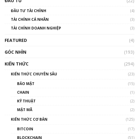
ĐẦU TƯ
(22)
Blockchain
ĐẦU TƯ TÀI CHÍNH
(4)
00:02:14
TÀI CHÍNH CÁ NHÂN
(3)
Nhìn lại năm 2022: Những sự kiện ảnh hưởng
TÀI CHÍNH DOANH NGHIỆP
đến hệ sinh thái tiền mã hoá | Phổ cập
(3)
Blockchain
FEATURED
(4)
00:15:29
GÓC NHÌN
Nhìn lại năm 2022: Những nhân vật ảnh
(193)
hưởng nhất hệ sinh thái tiền mã hoá | Phổ
cập Blockchain
KIẾN THỨC
(294)
00:16:07
KIẾN THỨC CHUYÊN SÂU
(23)
Talkshow 27: Ranh giới giữa tầm ảnh hưởng
BẢO MẬT
(15)
và sự thao túng giá | Phổ cập Blockchain
CHAIN
(1)
01:35:05
KỸ THUẬT
(2)
Nhân sự tương lại ngành Blockchain Việt
MẬT MÃ
(2)
Nam | Phổ cập Blockchain
KIẾN THỨC CƠ BẢN
(125)
00:43:47
BITCOIN
(17)
Blockchain đang được ứng dụng ở Việt Nam
BLOCKCHAIN
(51)