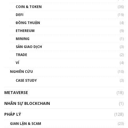
như thể nào?
COIN & TOKEN
(36)
00:39:31
DEFI
(19)
Chìa khóa mở lối cơ hội trước các quĩ đầu tư |
ĐỒNG THUẬN
(4)
Phổ cập Blockchain
ETHEREUM
(9)
00:35:11
MINING
(1)
Talkshow 20: Biến động giá của tài sản truyền
SÀN GIAO DỊCH
(3)
thống & Crypto qua các cuộc chiến | Phổ cập
Blockchain
TRADE
(2)
01:34:46
VÍ
(4)
Talkshow 19: GameFi Việt Nam – Báo động
NGHIÊN CỨU
(10)
đỏ
CASE STUDY
(3)
01:24:45
METAVERSE
(18)
Talkshow18: Làn sóng tài năng Việt trở về từ
Silicon Valley - Sức bật mới cho Việt Nam
NHÂN SỰ BLOCKCHAIN
(1)
01:32:59
PHÁP LÝ
(128)
Talkshow17: Mùa đông Crypto – Chiếc khăn
GIAN LẬN & SCAM
gió ấm
(23)