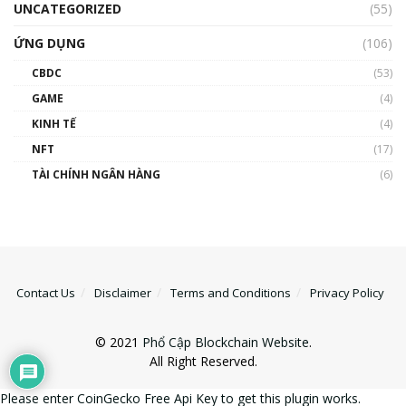
UNCATEGORIZED
(55)
ỨNG DỤNG
(106)
CBDC
(53)
GAME
(4)
KINH TẾ
(4)
NFT
(17)
TÀI CHÍNH NGÂN HÀNG
(6)
Contact Us
Disclaimer
Terms and Conditions
Privacy Policy
© 2021
Phổ Cập Blockchain Website
.
All Right Reserved.
Please enter CoinGecko Free Api Key to get this plugin works.