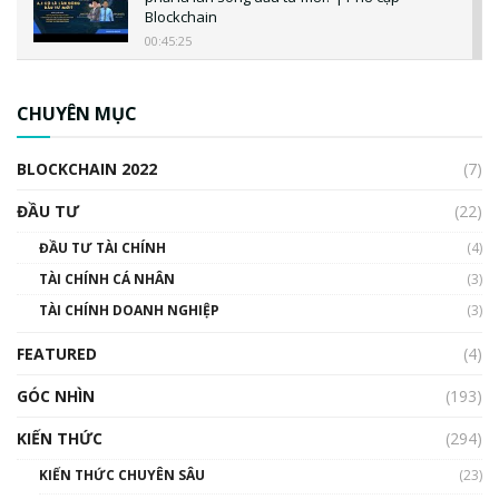
Blockchain
00:45:25
CBDC là gì? Tổng quan về CBDC? Tại sao
ngân hàng trung ương lại quan trọng? | Phổ
CHUYÊN MỤC
cập Blockchain
00:04:38
BLOCKCHAIN 2022
(7)
Triển vọng nào cho Bitcoin. Thị trường liệu có
uptrend trong năm 2023? | Phổ cập
ĐẦU TƯ
(22)
Blockchain
ĐẦU TƯ TÀI CHÍNH
(4)
00:02:14
TÀI CHÍNH CÁ NHÂN
(3)
Nhìn lại năm 2022: Những sự kiện ảnh hưởng
TÀI CHÍNH DOANH NGHIỆP
đến hệ sinh thái tiền mã hoá | Phổ cập
(3)
Blockchain
FEATURED
(4)
00:15:29
GÓC NHÌN
Nhìn lại năm 2022: Những nhân vật ảnh
(193)
hưởng nhất hệ sinh thái tiền mã hoá | Phổ
cập Blockchain
KIẾN THỨC
(294)
00:16:07
KIẾN THỨC CHUYÊN SÂU
(23)