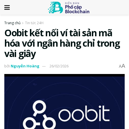
Trang chủ
Tin tức 24H
Oobit kết nối ví tài sản mã
hóa với ngân hàng chỉ trong
vài giây
A
bởi
Nguyễn Hoàng
26/02/2026
A