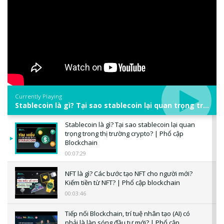
Currently Playing
Stablecoin là gì? Tại sao stablecoin lại quan trọng trong thị trường crypto? | Phổ cập Blockchain
Stablecoin là gì? Tại sao stablecoin lại quan
trọng trong thị trường crypto? | Phổ cập
Blockchain
00:07:29
NFT là gì? Các bước tạo NFT cho người mới?
Kiếm tiền từ NFT? | Phổ cập blockchain
00:03:46
Tiếp nối Blockchain, trí tuệ nhân tạo (AI) có
phải là làn sóng đầu tư mới? | Phổ cập