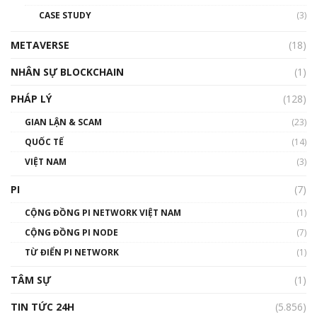
đỏ
CASE STUDY
(3)
01:24:45
METAVERSE
(18)
Talkshow18: Làn sóng tài năng Việt trở về từ
Silicon Valley - Sức bật mới cho Việt Nam
NHÂN SỰ BLOCKCHAIN
(1)
01:32:59
PHÁP LÝ
(128)
Talkshow17: Mùa đông Crypto – Chiếc khăn
GIAN LẬN & SCAM
gió ấm
(23)
01:40:40
QUỐC TẾ
(14)
VIỆT NAM
(3)
Talkshow 16: Làn sóng số tại Việt Nam và thế
giới
PI
(7)
01:49:30
CỘNG ĐỒNG PI NETWORK VIỆT NAM
(1)
Talkshow 14: MemeCoin – Trò đùa tỷ đô
CỘNG ĐỒNG PI NODE
(7)
#phocapblockchain #PCB #meme
TỪ ĐIỂN PI NETWORK
(1)
01:29:26
TÂM SỰ
(1)
TIN TỨC 24H
(5.856)