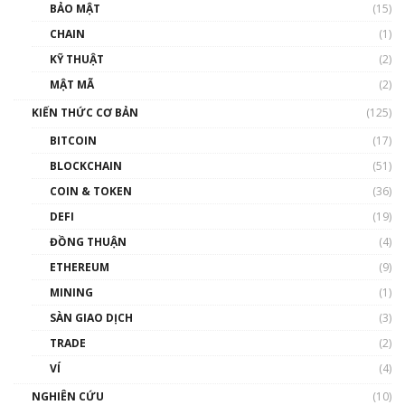
Talkshow 27: Ranh giới giữa tầm ảnh hưởng
BẢO MẬT
(15)
và sự thao túng giá | Phổ cập Blockchain
CHAIN
(1)
01:35:05
KỸ THUẬT
(2)
Nhân sự tương lại ngành Blockchain Việt
MẬT MÃ
(2)
Nam | Phổ cập Blockchain
KIẾN THỨC CƠ BẢN
(125)
00:43:47
BITCOIN
(17)
Blockchain đang được ứng dụng ở Việt Nam
BLOCKCHAIN
(51)
như thể nào?
COIN & TOKEN
(36)
00:39:31
DEFI
(19)
Chìa khóa mở lối cơ hội trước các quĩ đầu tư |
ĐỒNG THUẬN
(4)
Phổ cập Blockchain
ETHEREUM
(9)
00:35:11
MINING
(1)
Talkshow 20: Biến động giá của tài sản truyền
SÀN GIAO DỊCH
(3)
thống & Crypto qua các cuộc chiến | Phổ cập
Blockchain
TRADE
(2)
01:34:46
VÍ
(4)
Talkshow 19: GameFi Việt Nam – Báo động
NGHIÊN CỨU
(10)