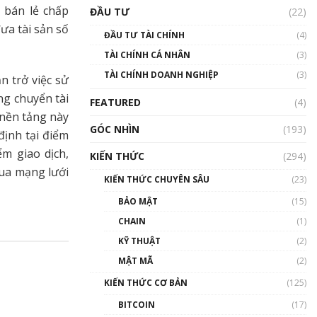
Triển vọng nào cho
 bán lẻ chấp
ĐẦU TƯ
(22)
Bitcoin. Thị trường liệu có
uptrend trong năm 2023? |
ưa tài sản số
ĐẦU TƯ TÀI CHÍNH
(4)
Phổ cập Blockchain
TÀI CHÍNH CÁ NHÂN
(3)
00:02:14
TÀI CHÍNH DOANH NGHIỆP
(3)
n trở việc sử
Nhìn lại năm 2022: Những
sự kiện ảnh hưởng đến hệ
ng chuyển tài
FEATURED
(4)
sinh thái tiền mã hoá |
 nền tảng này
Phổ cập Blockchain
GÓC NHÌN
(193)
định tại điểm
00:15:29
m giao dịch,
KIẾN THỨC
(294)
Nhìn lại năm 2022: Những
qua mạng lưới
nhân vật ảnh hưởng nhất
KIẾN THỨC CHUYÊN SÂU
(23)
hệ sinh thái tiền mã hoá |
Phổ cập Blockchain
BẢO MẬT
(15)
00:16:07
CHAIN
(1)
Talkshow 27: Ranh giới
KỸ THUẬT
(2)
giữa tầm ảnh hưởng và sự
MẬT MÃ
(2)
thao túng giá | Phổ cập
Blockchain
KIẾN THỨC CƠ BẢN
(125)
01:35:05
BITCOIN
(17)