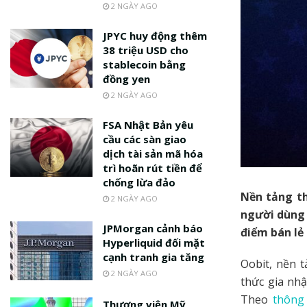
2 NGÀY AGO
JPYC huy động thêm
38 triệu USD cho
stablecoin bằng
đồng yen
2 NGÀY AGO
FSA Nhật Bản yêu
cầu các sàn giao
dịch tài sản mã hóa
trì hoãn rút tiền để
chống lừa đảo
Nền tảng th
2 NGÀY AGO
người dùng k
JPMorgan cảnh báo
điểm bán lẻ
Hyperliquid đối mặt
cạnh tranh gia tăng
Oobit, nền 
2 NGÀY AGO
thức gia nhậ
Theo
thông
Thượng viện Mỹ