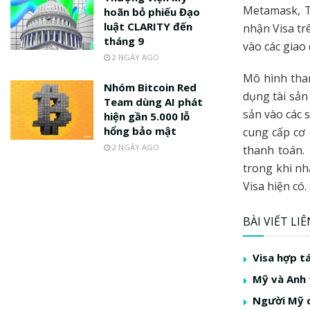
Metamask, T
hoãn bỏ phiếu Đạo
luật CLARITY đến
nhận Visa tr
tháng 9
vào các giao
2 NGÀY AGO
Mô hình than
Nhóm Bitcoin Red
dụng tài sản
Team dùng AI phát
sản vào các 
hiện gần 5.000 lỗ
hổng bảo mật
cung cấp cơ 
2 NGÀY AGO
thanh toán.
trong khi nh
Visa hiện có.
BÀI VIẾT LI
Visa hợp t
Mỹ và Anh 
Người Mỹ c