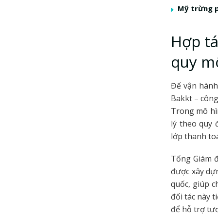
Mỹ trừng p
Hợp tá
quy m
Để vận hành 
Bakkt – công
Trong mô hìn
lý theo quy
lớp thanh to
Tổng Giám đ
được xây dựn
quốc, giúp c
đối tác này 
để hỗ trợ tươ