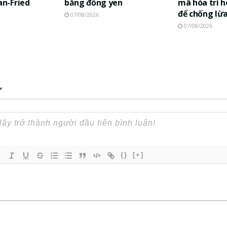
n-Fried
bằng đồng yen
mã hóa trì h
để chống lừ
07/08/2026
07/08/2026
{}
[+]