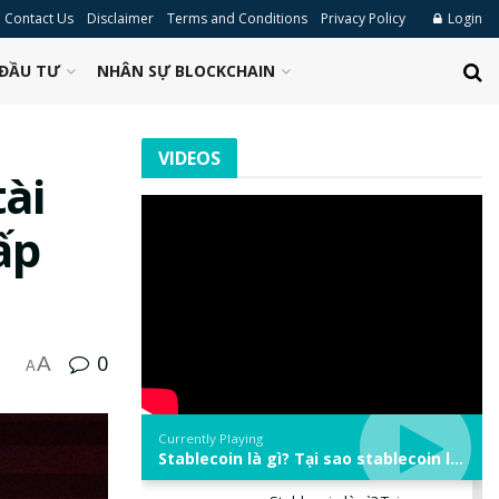
Contact Us
Disclaimer
Terms and Conditions
Privacy Policy
Login
ĐẦU TƯ
NHÂN SỰ BLOCKCHAIN
VIDEOS
ài
ấp
0
A
A
Currently Playing
Stablecoin là gì? Tại sao stablecoin lại quan trọng trong thị trường crypto? | Phổ cập Blockchain