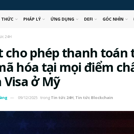
N THỨC
PHÁP LÝ
ỨNG DỤNG
DEFI
GÓC NHÌN
tức 24H
t cho phép thanh toán t
mã hóa tại mọi điểm ch
 Visa ở Mỹ
àng
09/12/2025
trong
Tin tức 24H
,
Tin tức Blockchain