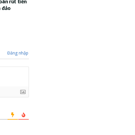
oãn rút tiền
a đảo
Đăng nhập