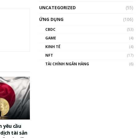
UNCATEGORIZED
(55)
ỨNG DỤNG
(106)
CBDC
(53)
GAME
(4)
KINH TẾ
(4)
NFT
(17)
TÀI CHÍNH NGÂN HÀNG
(6)
n yêu cầu
dịch tài sản