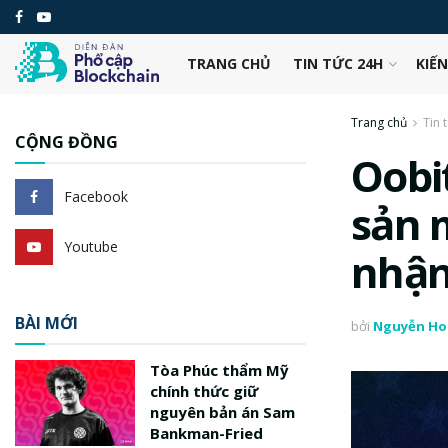
TRANG CHỦ
TIN TỨC 24H
KIẾ
Trang chủ
Tin 
CỘNG ĐỒNG
Oobi
Facebook
sản 
Youtube
nhận
BÀI MỚI
bởi
Nguyễn Ho
Tòa Phúc thẩm Mỹ
chính thức giữ
nguyên bản án Sam
Bankman-Fried