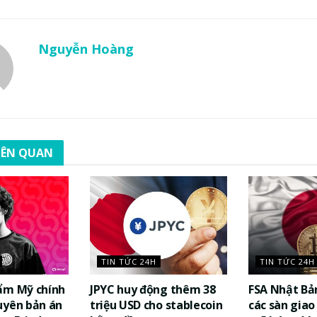
Nguyễn Hoàng
LIÊN QUAN
TIN TỨC 24H
TIN TỨC 24H
ẩm Mỹ chính
JPYC huy động thêm 38
FSA Nhật Bả
uyên bản án
triệu USD cho stablecoin
các sàn giao 