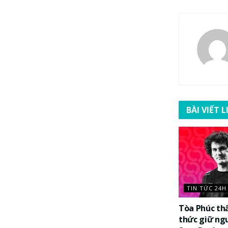
BÀI VIẾT 
TIN TỨC 24H
Tòa Phúc th
thức giữ ng