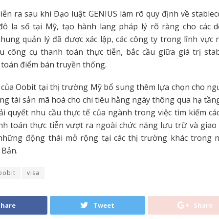
iễn ra sau khi Đạo luật GENIUS làm rõ quy định về stablec
đô la số tại Mỹ, tạo hành lang pháp lý rõ ràng cho các 
 khung quản lý đã được xác lập, các công ty trong lĩnh vực 
ệu công cụ thanh toán thực tiễn, bắc cầu giữa giá trị sta
toán điểm bán truyền thống.
 của Oobit tại thị trường Mỹ bổ sung thêm lựa chọn cho ng
g tài sản mã hoá cho chi tiêu hằng ngày thông qua hạ tần
ải quyết nhu cầu thực tế của ngành trong việc tìm kiếm c
h toán thực tiễn vượt ra ngoài chức năng lưu trữ và giao 
những động thái mở rộng tại các thị trường khác trong 
 Bản.
oobit
visa
Share
Tweet
Share