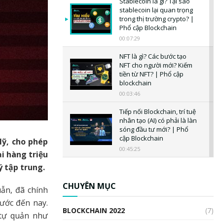
Stablecoin là gì? Tại sao
stablecoin lại quan trọng
trong thị trường crypto? |
Phổ cập Blockchain
00:07:29
NFT là gì? Các bước tạo
NFT cho người mới? Kiếm
tiền từ NFT? | Phổ cập
blockchain
00:03:46
Tiếp nối Blockchain, trí tuệ
nhân tạo (AI) có phải là làn
sóng đầu tư mới? | Phổ
cập Blockchain
Mỹ, cho phép
00:45:25
ại hàng triệu
ý tập trung.
CBDC là gì? Tổng quan về
CBDC? Tại sao ngân hàng
trung ương lại quan trọng?
CHUYÊN MỤC
ẫn, đã chính
| Phổ cập Blockchain
rước đến nay.
00:04:38
BLOCKCHAIN 2022
(7)
 tự quản như