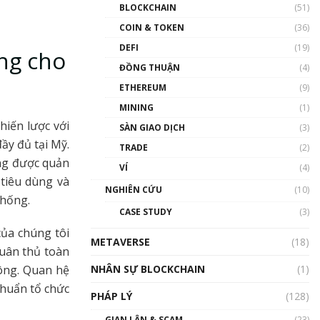
Nhân sự tương lại ngành
BLOCKCHAIN
(51)
Blockchain Việt Nam | Phổ
cập Blockchain
COIN & TOKEN
(36)
00:43:47
DEFI
(19)
ng cho
ĐỒNG THUẬN
(4)
Blockchain đang được ứng
dụng ở Việt Nam như thể
ETHEREUM
(9)
nào?
MINING
(1)
00:39:31
hiến lược với
SÀN GIAO DỊCH
(3)
Chìa khóa mở lối cơ hội
ầy đủ tại Mỹ.
TRADE
(2)
trước các quĩ đầu tư | Phổ
cập Blockchain
ầng được quản
VÍ
(4)
00:35:11
tiêu dùng và
NGHIÊN CỨU
(10)
thống.
Talkshow 20: Biến động
CASE STUDY
(3)
giá của tài sản truyền
thống & Crypto qua các
ủa chúng tôi
METAVERSE
cuộc chiến | Phổ cập
(18)
tuân thủ toàn
Blockchain
NHÂN SỰ BLOCKCHAIN
(1)
công. Quan hệ
01:34:46
chuẩn tổ chức
PHÁP LÝ
(128)
Talkshow 19: GameFi Việt
Nam – Báo động đỏ
GIAN LẬN & SCAM
(23)