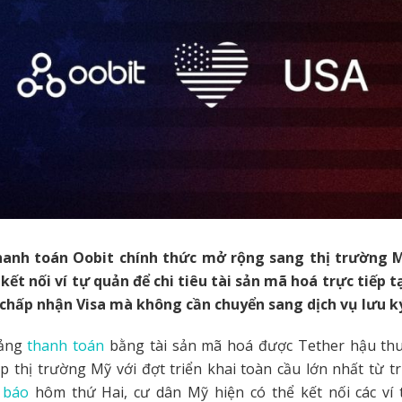
anh toán Oobit chính thức mở rộng sang thị trường 
ết nối ví tự quản để chi tiêu tài sản mã hoá trực tiếp t
 chấp nhận Visa mà không cần chuyển sang dịch vụ lưu k
tảng
thanh toán
bằng tài sản mã hoá được Tether hậu thu
p thị trường Mỹ với đợt triển khai toàn cầu lớn nhất từ t
 báo
hôm thứ Hai, cư dân Mỹ hiện có thể kết nối các ví