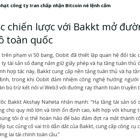
hạt công ty Iran chấp nhận Bitcoin né lệnh cấm
c chiến lược với Bakkt mở đườ
ô toàn quốc
trên phạm vi 50 bang, Oobit đã thiết lập quan hệ đối tác c
 ty tài sản số đang nắm giữ giấy phép và hạ tầng tuân thủ đ
h hợp tác này, Bakkt cung cấp nền tảng tuân thủ và hạ t
 định, trong khi Oobit đảm nhiệm công nghệ hướng người 
án bù trừ kết nối ví Web3 với đường ray thanh toán truyền 
ốc Bakkt Akshay Naheta nhấn mạnh: “Hạ tầng tài sản số c
g cho quy mô lớn và tính ổn định cao, kết hợp với khung 
húng tôi ở vị thế hoàn hảo để bảo đảm đợt ra mắt thành 
tiếp tục củng cố vai trò dẫn dắt của Bakkt, cung cấp công cụ 
ng lai tài chính toàn cầu.”