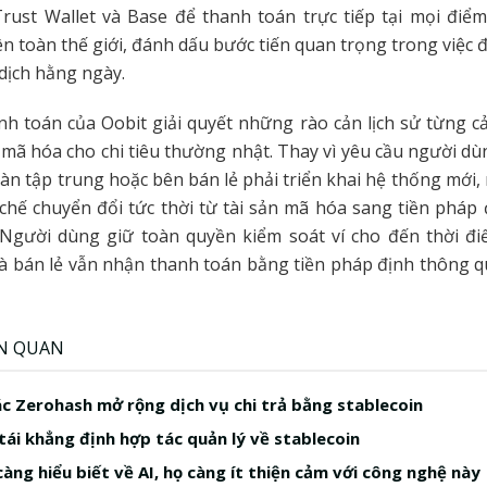
rust Wallet và Base để thanh toán trực tiếp tại mọi điểm
ên toàn thế giới, đánh dấu bước tiến quan trọng trong việc đ
 dịch hằng ngày.
h toán của Oobit giải quyết những rào cản lịch sử từng cả
 mã hóa cho chi tiêu thường nhật. Thay vì yêu cầu người dù
sàn tập trung hoặc bên bán lẻ phải triển khai hệ thống mới,
chế chuyển đổi tức thời từ tài sản mã hóa sang tiền pháp 
 Người dùng giữ toàn quyền kiểm soát ví cho đến thời điể
à bán lẻ vẫn nhận thanh toán bằng tiền pháp định thông 
ÊN QUAN
ác Zerohash mở rộng dịch vụ chi trả bằng stablecoin
tái khẳng định hợp tác quản lý về stablecoin
àng hiểu biết về AI, họ càng ít thiện cảm với công nghệ này