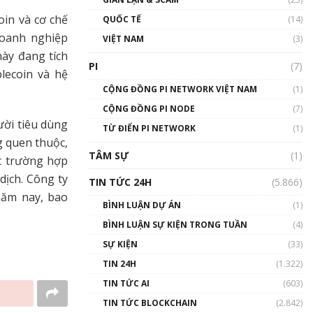
01:24:45
oin và cơ chế
QUỐC TẾ
(14)
Talkshow18: Làn sóng tài
doanh nghiệp
VIỆT NAM
(3)
năng Việt trở về từ Silicon
này đang tích
Valley - Sức bật mới cho
PI
(7)
Việt Nam
blecoin và hệ
01:32:59
CỘNG ĐỒNG PI NETWORK VIỆT NAM
(1)
CỘNG ĐỒNG PI NODE
(7)
Talkshow17: Mùa đông
ười tiêu dùng
TỪ ĐIỂN PI NETWORK
Crypto – Chiếc khăn gió ấm
(1)
g quen thuộc,
01:40:40
TÂM SỰ
(1)
ác trường hợp
Talkshow 16: Làn sóng số
dịch. Công ty
TIN TỨC 24H
(5.866)
tại Việt Nam và thế giới
năm nay, bao
01:49:30
BÌNH LUẬN DỰ ÁN
(1)
BÌNH LUẬN SỰ KIỆN TRONG TUẦN
(4)
Talkshow 14: MemeCoin –
Trò đùa tỷ đô
SỰ KIỆN
(33)
#phocapblockchain #PCB
TIN 24H
(1.322)
#meme
TIN TỨC AI
(603)
01:29:26
TIN TỨC BLOCKCHAIN
(2.842)