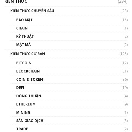
cập Blockchain
KIẾN THỨC
(294)
00:16:07
KIẾN THỨC CHUYÊN SÂU
(23)
Talkshow 27: Ranh giới giữa tầm ảnh hưởng
BẢO MẬT
(15)
và sự thao túng giá | Phổ cập Blockchain
CHAIN
(1)
01:35:05
KỸ THUẬT
(2)
Nhân sự tương lại ngành Blockchain Việt
MẬT MÃ
(2)
Nam | Phổ cập Blockchain
KIẾN THỨC CƠ BẢN
(125)
00:43:47
BITCOIN
(17)
Blockchain đang được ứng dụng ở Việt Nam
BLOCKCHAIN
(51)
như thể nào?
COIN & TOKEN
(36)
00:39:31
DEFI
(19)
Chìa khóa mở lối cơ hội trước các quĩ đầu tư |
ĐỒNG THUẬN
(4)
Phổ cập Blockchain
ETHEREUM
(9)
00:35:11
MINING
(1)
Talkshow 20: Biến động giá của tài sản truyền
SÀN GIAO DỊCH
(3)
thống & Crypto qua các cuộc chiến | Phổ cập
Blockchain
TRADE
(2)