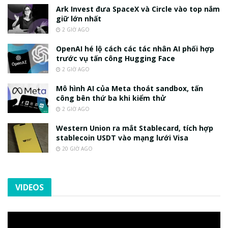
Ark Invest đưa SpaceX và Circle vào top nắm
giữ lớn nhất
2 GIỜ AGO
OpenAI hé lộ cách các tác nhân AI phối hợp
trước vụ tấn công Hugging Face
2 GIỜ AGO
Mô hình AI của Meta thoát sandbox, tấn
công bên thứ ba khi kiểm thử
2 GIỜ AGO
Western Union ra mắt Stablecard, tích hợp
stablecoin USDT vào mạng lưới Visa
20 GIỜ AGO
VIDEOS