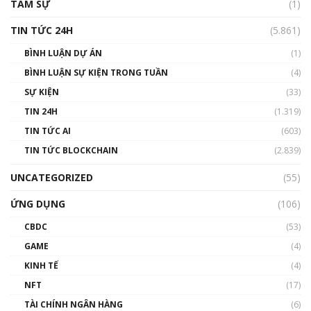
TÂM SỰ
(1)
TIN TỨC 24H
(5.861)
BÌNH LUẬN DỰ ÁN
(1)
BÌNH LUẬN SỰ KIỆN TRONG TUẦN
(4)
SỰ KIỆN
(33)
TIN 24H
(1.319)
TIN TỨC AI
(603)
TIN TỨC BLOCKCHAIN
(2.839)
UNCATEGORIZED
(55)
ỨNG DỤNG
(106)
CBDC
(53)
GAME
(4)
KINH TẾ
(4)
NFT
(17)
TÀI CHÍNH NGÂN HÀNG
(6)