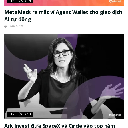
TIN TỨC 24H
MetaMask ra mắt ví Agent Wallet cho giao dịch
AI tự động
07/08/2026
TIN TỨC 24H
Ark Invest đưa SpaceX và Circle vào top nắm