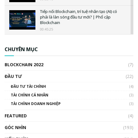
Tiếp nối Blockchain, trí tuệ nhân tạo (AI) có
phải là làn sóng đầu tư mới? | Phổ cập
Blockchain
00:45:25
CBDC là gì? Tổng quan về CBDC? Tại sao
ngân hàng trung ương lại quan trọng? | Phổ
CHUYÊN MỤC
cập Blockchain
00:04:38
BLOCKCHAIN 2022
(7)
Triển vọng nào cho Bitcoin. Thị trường liệu có
uptrend trong năm 2023? | Phổ cập
ĐẦU TƯ
(22)
Blockchain
ĐẦU TƯ TÀI CHÍNH
(4)
00:02:14
TÀI CHÍNH CÁ NHÂN
(3)
Nhìn lại năm 2022: Những sự kiện ảnh hưởng
TÀI CHÍNH DOANH NGHIỆP
đến hệ sinh thái tiền mã hoá | Phổ cập
(3)
Blockchain
FEATURED
(4)
00:15:29
GÓC NHÌN
Nhìn lại năm 2022: Những nhân vật ảnh
(193)
hưởng nhất hệ sinh thái tiền mã hoá | Phổ