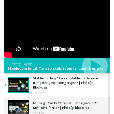
Currently Playing
Stablecoin là gì? Tại sao stablecoin lại quan trọng trong thị trường crypto? | Phổ cập Blockchain
Stablecoin là gì? Tại sao stablecoin lại quan
trọng trong thị trường crypto? | Phổ cập
Blockchain
00:07:29
NFT là gì? Các bước tạo NFT cho người mới?
Kiếm tiền từ NFT? | Phổ cập blockchain
00:03:46