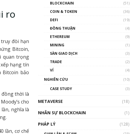
Nhân sự tương lại ngành
BLOCKCHAIN
(51)
Blockchain Việt Nam | Phổ
i ro
cập Blockchain
COIN & TOKEN
(36)
00:43:47
DEFI
(19)
ĐỒNG THUẬN
(4)
Blockchain đang được ứng
dụng ở Việt Nam như thể
ETHEREUM
(9)
nào?
 truy đòi hạn
MINING
(1)
00:39:31
hứng Bitcoin,
SÀN GIAO DỊCH
(3)
i quan trọng
Chìa khóa mở lối cơ hội
TRADE
(2)
trước các quĩ đầu tư | Phổ
 xếp hạng tín
cập Blockchain
VÍ
(4)
 Bitcoin bảo
00:35:11
NGHIÊN CỨU
(10)
Talkshow 20: Biến động
CASE STUDY
(3)
giá của tài sản truyền
 đồng thời là
thống & Crypto qua các
METAVERSE
cuộc chiến | Phổ cập
(18)
. Moody’s cho
Blockchain
lần, nghĩa là
NHÂN SỰ BLOCKCHAIN
(1)
01:34:46
ứng.
PHÁP LÝ
(128)
Talkshow 19: GameFi Việt
Nam – Báo động đỏ
0 lần, cơ chế
GIAN LẬN & SCAM
(23)