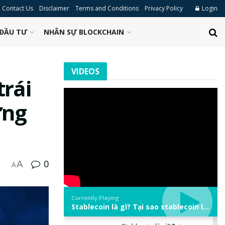
Contact Us
Disclaimer
Terms and Conditions
Privacy Policy
Login
ĐẦU TƯ
NHÂN SỰ BLOCKCHAIN
VIDEOS
rái
ứng
0
A
A
Currently Playing
Stablecoin là gì? Tại sao stablecoin lại quan trọng trong thị trường crypto? | Phổ cập Blockchain