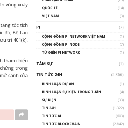
01:24:45
găn vòng xoáy
QUỐC TẾ
(14)
Talkshow18: Làn sóng tài
VIỆT NAM
(3)
năng Việt trở về từ Silicon
Valley - Sức bật mới cho
tăng tốc tích
PI
(7)
Việt Nam
ớc đó, Bộ Lao
01:32:59
CỘNG ĐỒNG PI NETWORK VIỆT NAM
(1)
u trí 401(k),
CỘNG ĐỒNG PI NODE
(7)
Talkshow17: Mùa đông
TỪ ĐIỂN PI NETWORK
Crypto – Chiếc khăn gió ấm
(1)
01:40:40
h tham chiếu
TÂM SỰ
(1)
 chứng trong
Talkshow 16: Làn sóng số
TIN TỨC 24H
(5.866)
 mở cánh cửa
tại Việt Nam và thế giới
01:49:30
BÌNH LUẬN DỰ ÁN
(1)
BÌNH LUẬN SỰ KIỆN TRONG TUẦN
(4)
Talkshow 14: MemeCoin –
Trò đùa tỷ đô
SỰ KIỆN
(33)
#phocapblockchain #PCB
TIN 24H
(1.322)
#meme
TIN TỨC AI
(603)
01:29:26
TIN TỨC BLOCKCHAIN
(2.842)