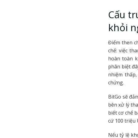
Cấu tr
khỏi n
Điểm then ch
chế: việc th
hoàn toàn k
phân biệt đâ
nhiệm thấp,
chứng.
BitGo sẽ đảm
bên xử lý th
biết cơ chế 
cứ 100 triệu
Nếu tỷ lệ kh