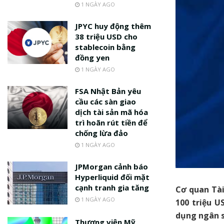
1 NGÀY AGO
JPYC huy động thêm
38 triệu USD cho
stablecoin bằng
đồng yen
1 NGÀY AGO
FSA Nhật Bản yêu
cầu các sàn giao
dịch tài sản mã hóa
trì hoãn rút tiền để
chống lừa đảo
1 NGÀY AGO
JPMorgan cảnh báo
Hyperliquid đối mặt
cạnh tranh gia tăng
Cơ quan Tài
1 NGÀY AGO
100 triệu U
dụng ngân s
Thượng viện Mỹ