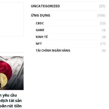
UNCATEGORIZED
(55)
ỨNG DỤNG
(106)
CBDC
(53)
GAME
(4)
KINH TẾ
(4)
NFT
(17)
TÀI CHÍNH NGÂN HÀNG
(6)
n yêu cầu
dịch tài sản
oãn rút tiền