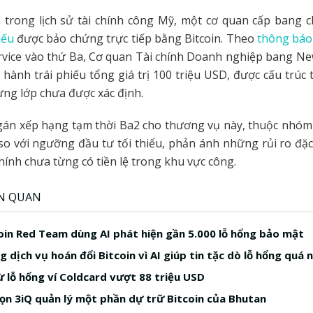
 trong lịch sử tài chính công Mỹ, một cơ quan cấp bang 
iếu
được bảo chứng trực tiếp bằng Bitcoin. Theo
thông báo
ervice vào thứ Ba, Cơ quan Tài chính Doanh nghiệp bang N
 hành trái phiếu tổng giá trị 100 triệu USD, được cấu trúc 
ừng lớp chưa được xác định.
gán xếp hạng tạm thời Ba2 cho thương vụ này, thuộc nhóm 
so với ngưỡng đầu tư tối thiểu, phản ánh những rủi ro đặ
chính chưa từng có tiền lệ trong khu vực công.
ÊN QUAN
in Red Team dùng AI phát hiện gần 5.000 lỗ hổng bảo mật
 dịch vụ hoán đổi Bitcoin vì AI giúp tin tặc dò lỗ hổng quá 
ừ lỗ hổng ví Coldcard vượt 88 triệu USD
ọn 3iQ quản lý một phần dự trữ Bitcoin của Bhutan