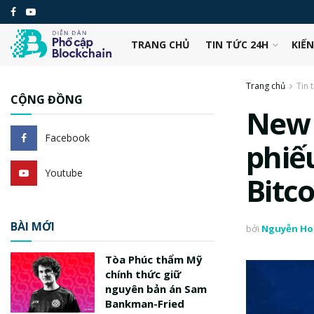
TRANG CHỦ
TIN TỨC 24H
KIẾ
Trang chủ
Tin 
CỘNG ĐỒNG
New 
Facebook
phiế
Youtube
Bitco
BÀI MỚI
bởi
Nguyễn Ho
Tòa Phúc thẩm Mỹ
chính thức giữ
nguyên bản án Sam
Bankman-Fried