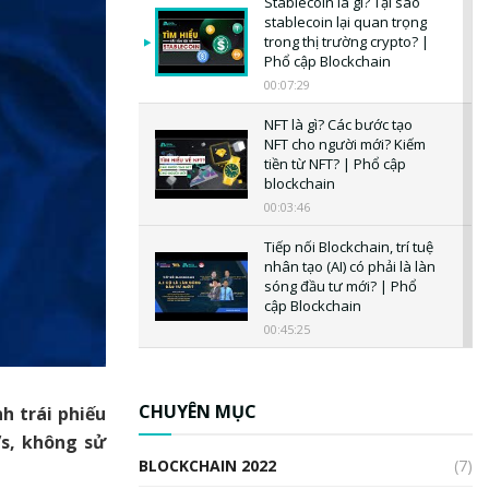
Stablecoin là gì? Tại sao
stablecoin lại quan trọng
trong thị trường crypto? |
Phổ cập Blockchain
00:07:29
NFT là gì? Các bước tạo
NFT cho người mới? Kiếm
tiền từ NFT? | Phổ cập
blockchain
00:03:46
Tiếp nối Blockchain, trí tuệ
nhân tạo (AI) có phải là làn
sóng đầu tư mới? | Phổ
cập Blockchain
00:45:25
CBDC là gì? Tổng quan về
CBDC? Tại sao ngân hàng
trung ương lại quan trọng?
CHUYÊN MỤC
h trái phiếu
| Phổ cập Blockchain
’s, không sử
00:04:38
BLOCKCHAIN 2022
(7)