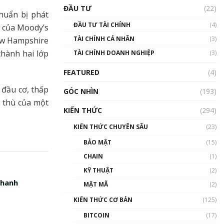
Triển vọng nào cho
ĐẦU TƯ
(22)
Bitcoin. Thị trường liệu có
chuẩn bị phát
uptrend trong năm 2023? |
ĐẦU TƯ TÀI CHÍNH
(4)
của Moody’s
Phổ cập Blockchain
TÀI CHÍNH CÁ NHÂN
(3)
ew Hampshire
00:02:14
thành hai lớp
TÀI CHÍNH DOANH NGHIỆP
(3)
Nhìn lại năm 2022: Những
sự kiện ảnh hưởng đến hệ
FEATURED
(4)
sinh thái tiền mã hoá |
Phổ cập Blockchain
đầu cơ, thấp
GÓC NHÌN
(193)
00:15:29
c thù của một
KIẾN THỨC
(294)
Nhìn lại năm 2022: Những
nhân vật ảnh hưởng nhất
KIẾN THỨC CHUYÊN SÂU
(23)
hệ sinh thái tiền mã hoá |
Phổ cập Blockchain
BẢO MẬT
(15)
00:16:07
CHAIN
(1)
Talkshow 27: Ranh giới
KỸ THUẬT
(2)
giữa tầm ảnh hưởng và sự
nhanh
MẬT MÃ
(2)
thao túng giá | Phổ cập
Blockchain
KIẾN THỨC CƠ BẢN
(125)
01:35:05
BITCOIN
(17)