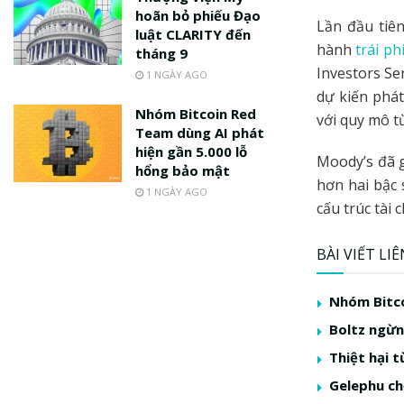
hoãn bỏ phiếu Đạo
Lần đầu tiên
luật CLARITY đến
hành
trái ph
tháng 9
Investors S
1 NGÀY AGO
dự kiến phát
Nhóm Bitcoin Red
với quy mô t
Team dùng AI phát
hiện gần 5.000 lỗ
Moody’s đã 
hổng bảo mật
hơn hai bậc 
1 NGÀY AGO
cấu trúc tài 
BÀI VIẾT LI
Nhóm Bitco
Boltz ngừng
Thiệt hại t
Gelephu ch