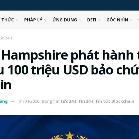
N THỨC
PHÁP LÝ
ỨNG DỤNG
DEFI
GÓC NHÌN
tức 24H
Hampshire phát hành t
u 100 triệu USD bảo ch
in
àng
01/04/2026
trong
Tin tức 24H
,
Tin 24H
,
Tin tức Blockchain