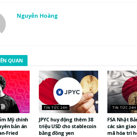
Nguyễn Hoàng
LIÊN QUAN
TIN TỨC 24H
TIN TỨC 24H
ẩm Mỹ chính
JPYC huy động thêm 38
FSA Nhật Bả
uyên bản án
triệu USD cho stablecoin
các sàn giao 
n-Fried
bằng đồng yen
mã hóa trì h