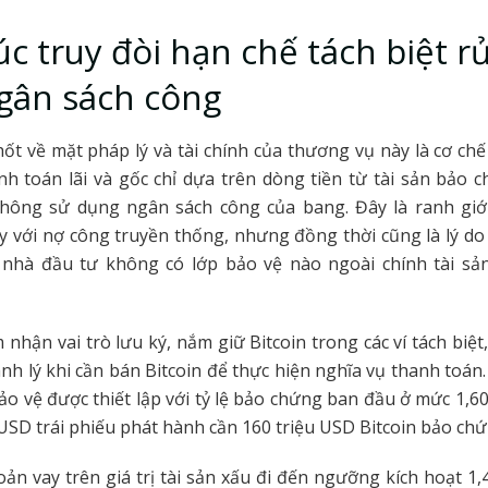
úc truy đòi hạn chế tách biệt rủ
gân sách công
ốt về mặt pháp lý và tài chính của thương vụ này là cơ chế
anh toán lãi và gốc chỉ dựa trên dòng tiền từ tài sản bảo c
hông sử dụng ngân sách công của bang. Đây là ranh giớ
y với nợ công truyền thống, nhưng đồng thời cũng là lý do
 nhà đầu tư không có lớp bảo vệ nào ngoài chính tài sản
 nhận vai trò lưu ký, nắm giữ Bitcoin trong các ví tách biệt,
anh lý khi cần bán Bitcoin để thực hiện nghĩa vụ thanh toán
bảo vệ được thiết lập với tỷ lệ bảo chứng ban đầu ở mức 1,60 
 USD trái phiếu phát hành cần 160 triệu USD Bitcoin bảo ch
oản vay trên giá trị tài sản xấu đi đến ngưỡng kích hoạt 1,4