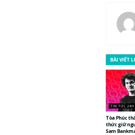
BÀI VIẾT 
TIN TỨC 24H
Tòa Phúc th
thức giữ ng
Sam Bankma