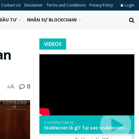
Contact Us
Disclaimer
Terms and Conditions
Privacy Policy
Login
ĐẦU TƯ
NHÂN SỰ BLOCKCHAIN
VIDEOS
an
0
A
A
Currently Playing
Stablecoin là gì? Tại sao stablecoin lại quan trọng trong thị trường crypto? | Phổ cập Blockchain