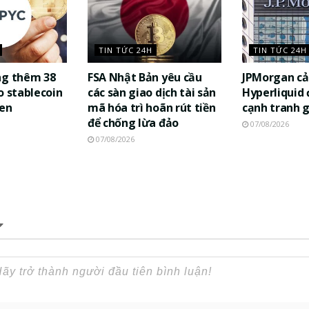
TIN TỨC 24H
TIN TỨC 24H
ng thêm 38
FSA Nhật Bản yêu cầu
JPMorgan cả
o stablecoin
các sàn giao dịch tài sản
Hyperliquid
yen
mã hóa trì hoãn rút tiền
cạnh tranh 
để chống lừa đảo
07/08/2026
07/08/2026