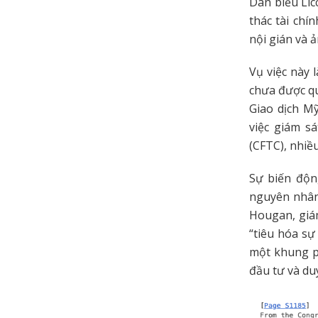
Dân biểu Lic
thác tài chí
nội gián và 
Vụ việc này 
chưa được qu
Giao dịch M
việc giám s
(CFTC), nhiề
Sự biến độn
nguyên nhân
Hougan, giá
“tiêu hóa sự
một khung ph
đầu tư và duy