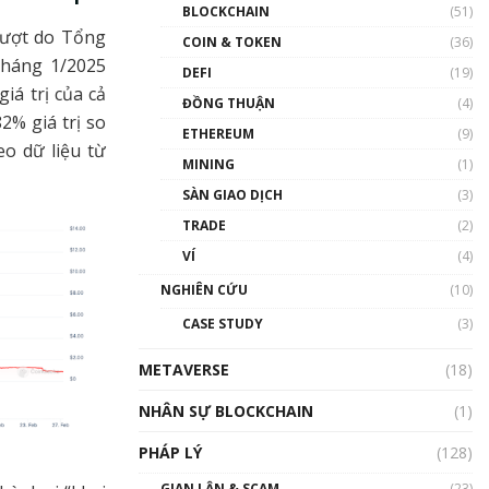
Nhân sự tương lại ngành
BLOCKCHAIN
(51)
Blockchain Việt Nam | Phổ
lượt do Tổng
cập Blockchain
COIN & TOKEN
(36)
tháng 1/2025
00:43:47
DEFI
(19)
iá trị của cả
ĐỒNG THUẬN
(4)
Blockchain đang được ứng
2% giá trị so
dụng ở Việt Nam như thể
ETHEREUM
(9)
nào?
o dữ liệu từ
MINING
(1)
00:39:31
SÀN GIAO DỊCH
(3)
Chìa khóa mở lối cơ hội
TRADE
(2)
trước các quĩ đầu tư | Phổ
cập Blockchain
VÍ
(4)
00:35:11
NGHIÊN CỨU
(10)
Talkshow 20: Biến động
CASE STUDY
(3)
giá của tài sản truyền
thống & Crypto qua các
METAVERSE
cuộc chiến | Phổ cập
(18)
Blockchain
NHÂN SỰ BLOCKCHAIN
(1)
01:34:46
PHÁP LÝ
(128)
Talkshow 19: GameFi Việt
Nam – Báo động đỏ
GIAN LẬN & SCAM
(23)