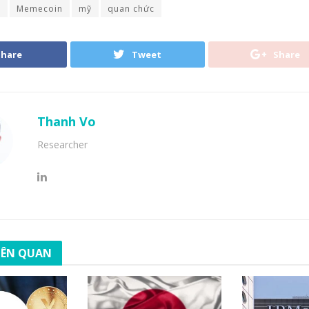
t
Memecoin
mỹ
quan chức
Share
Tweet
Share
Thanh Vo
Researcher
LIÊN QUAN