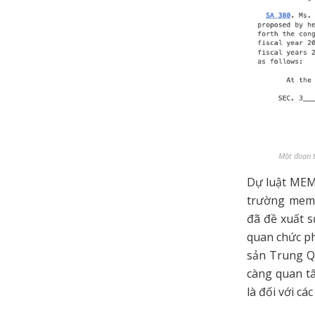
Một đoạn t
Dự luật MEME
trường meme
đã đề xuất s
quan chức p
sản Trung Q
càng quan tâ
là đối với cá