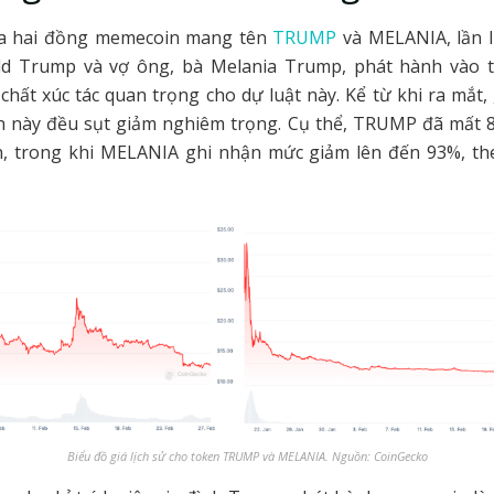
ủa hai đồng memecoin mang tên
TRUMP
và MELANIA, lần 
d Trump và vợ ông, bà Melania Trump, phát hành vào 
chất xúc tác quan trọng cho dự luật này. Kể từ khi ra mắt, g
n này đều sụt giảm nghiêm trọng. Cụ thể, TRUMP đã mất 8
h, trong khi MELANIA ghi nhận mức giảm lên đến 93%, the
Biểu đồ giá lịch sử cho token TRUMP và MELANIA. Nguồn: CoinGecko