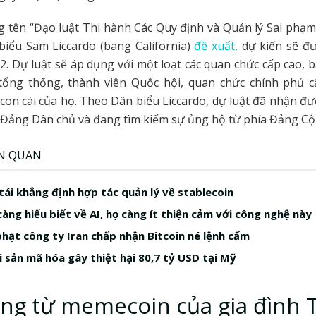
g tên “Đạo luật Thi hành Các Quy định và Quản lý Sai phạ
biểu Sam Liccardo (bang California)
đề xuất
, dự kiến sẽ đư
2. Dự luật sẽ áp dụng với một loạt các quan chức cấp cao,
tổng thống, thành viên Quốc hội, quan chức chính phủ c
con cái của họ. Theo Dân biểu Liccardo, dự luật đã nhận đ
ĩ Đảng Dân chủ và đang tìm kiếm sự ủng hộ từ phía Đảng Cộ
ÊN QUAN
tái khẳng định hợp tác quản lý về stablecoin
àng hiểu biết về AI, họ càng ít thiện cảm với công nghệ này
hạt công ty Iran chấp nhận Bitcoin né lệnh cấm
i sản mã hóa gây thiệt hại 80,7 tỷ USD tại Mỹ
ng từ memecoin của gia đình