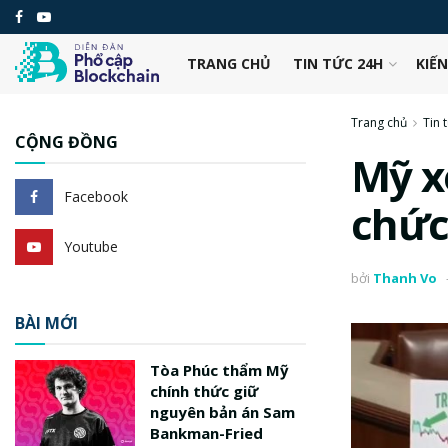
TRANG CHỦ
TIN TỨC 24H
KIẾ
Trang chủ
Tin 
CỘNG ĐỒNG
Mỹ x
Facebook
chức
Youtube
bởi
Thanh Vo
BÀI MỚI
Tòa Phúc thẩm Mỹ
chính thức giữ
nguyên bản án Sam
Bankman-Fried