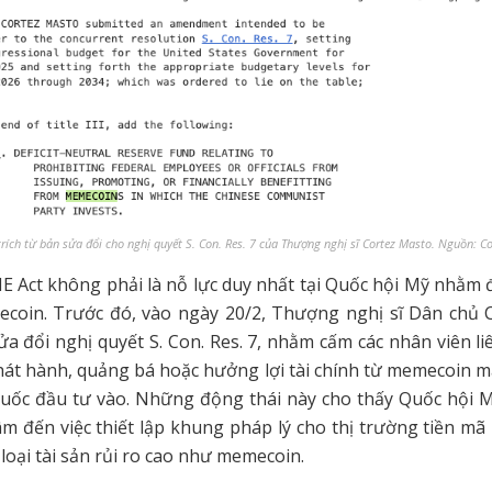
rích từ bản sửa đổi cho nghị quyết S. Con. Res. 7 của Thượng nghị sĩ Cortez Masto. Nguồn: C
 Act không phải là nỗ lực duy nhất tại Quốc hội Mỹ nhằm đ
coin. Trước đó, vào ngày 20/2, Thượng nghị sĩ Dân chủ 
ửa đổi nghị quyết S. Con. Res. 7, nhằm cấm các nhân viên l
hát hành, quảng bá hoặc hưởng lợi tài chính từ memecoin 
uốc đầu tư vào. Những động thái này cho thấy Quốc hội 
m đến việc thiết lập khung pháp lý cho thị trường tiền mã 
c loại tài sản rủi ro cao như memecoin.