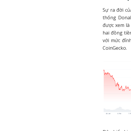
Sự ra đời c
thống Donal
được xem là 
hai đồng tiề
với mức đỉn
CoinGecko.