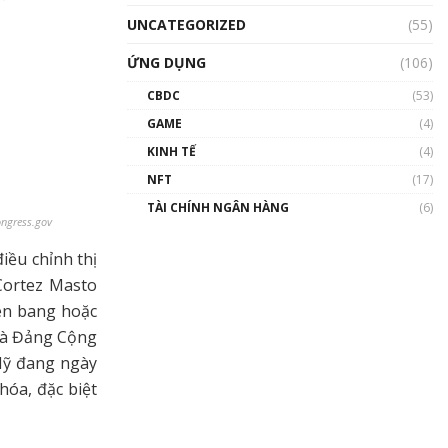
UNCATEGORIZED
(55)
ỨNG DỤNG
(106)
CBDC
(53)
GAME
(4)
KINH TẾ
(4)
NFT
(17)
TÀI CHÍNH NGÂN HÀNG
(6)
ongress.gov
iều chỉnh thị
Cortez Masto
iên bang hoặc
mà Đảng Cộng
Mỹ đang ngày
hóa, đặc biệt