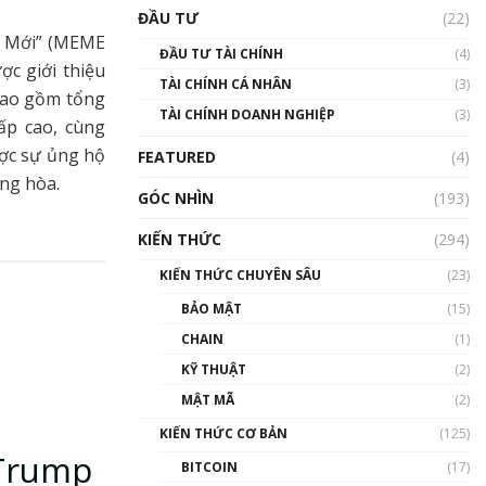
Triển vọng nào cho
ĐẦU TƯ
(22)
Bitcoin. Thị trường liệu có
m Mới” (MEME
uptrend trong năm 2023? |
ĐẦU TƯ TÀI CHÍNH
(4)
Phổ cập Blockchain
ợc giới thiệu
TÀI CHÍNH CÁ NHÂN
(3)
00:02:14
 bao gồm tổng
TÀI CHÍNH DOANH NGHIỆP
(3)
Nhìn lại năm 2022: Những
ấp cao, cùng
sự kiện ảnh hưởng đến hệ
ược sự ủng hộ
FEATURED
(4)
sinh thái tiền mã hoá |
ng hòa.
Phổ cập Blockchain
GÓC NHÌN
(193)
00:15:29
KIẾN THỨC
(294)
Nhìn lại năm 2022: Những
nhân vật ảnh hưởng nhất
KIẾN THỨC CHUYÊN SÂU
(23)
hệ sinh thái tiền mã hoá |
Phổ cập Blockchain
BẢO MẬT
(15)
00:16:07
CHAIN
(1)
Talkshow 27: Ranh giới
KỸ THUẬT
(2)
giữa tầm ảnh hưởng và sự
MẬT MÃ
(2)
thao túng giá | Phổ cập
Blockchain
KIẾN THỨC CƠ BẢN
(125)
01:35:05
 Trump
BITCOIN
(17)