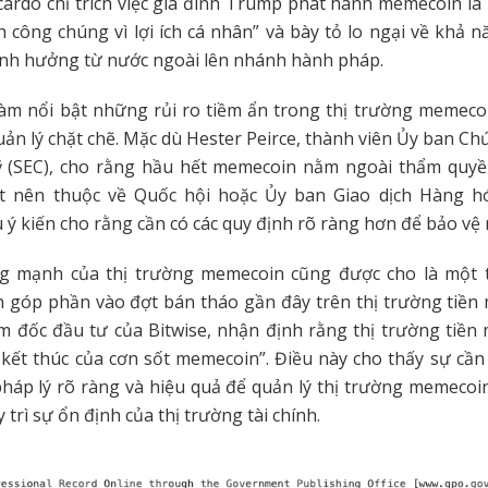
cardo chỉ trích việc gia đình Trump phát hành memecoin là 
nh công chúng vì lợi ích cá nhân” và bày tỏ lo ngại về khả n
ảnh hưởng từ nước ngoài lên nhánh hành pháp.
làm nổi bật những rủi ro tiềm ẩn trong thị trường memeco
ản lý chặt chẽ. Mặc dù Hester Peirce, thành viên Ủy ban C
ỹ (SEC), cho rằng hầu hết memecoin nằm ngoài thẩm quyề
át nên thuộc về Quốc hội hoặc Ủy ban Giao dịch Hàng h
u ý kiến cho rằng cần có các quy định rõ ràng hơn để bảo vệ 
g mạnh của thị trường memecoin cũng được cho là một
 góp phần vào đợt bán tháo gần đây trên thị trường tiền 
m đốc đầu tư của Bitwise, nhận định rằng thị trường tiền
 kết thúc của cơn sốt memecoin”. Điều này cho thấy sự cần 
áp lý rõ ràng và hiệu quả để quản lý thị trường memecoi
 trì sự ổn định của thị trường tài chính.