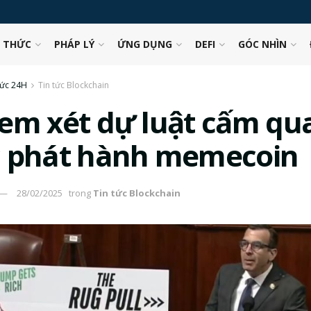
N THỨC
PHÁP LÝ
ỨNG DỤNG
DEFI
GÓC NHÌN
tức 24H
Tin tức Blockchain
em xét dự luật cấm qu
 phát hành memecoin
28/02/2025
trong
Tin tức Blockchain