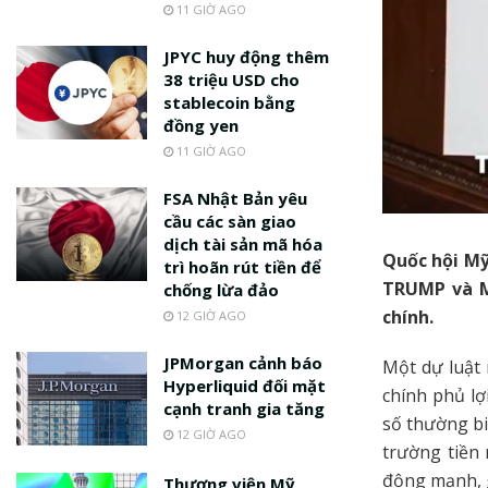
11 GIỜ AGO
JPYC huy động thêm
38 triệu USD cho
stablecoin bằng
đồng yen
11 GIỜ AGO
FSA Nhật Bản yêu
cầu các sàn giao
dịch tài sản mã hóa
Quốc hội Mỹ
trì hoãn rút tiền để
TRUMP và ME
chống lừa đảo
chính.
12 GIỜ AGO
JPMorgan cảnh báo
Một dự luật
Hyperliquid đối mặt
chính phủ lợ
cạnh tranh gia tăng
số thường bi
12 GIỜ AGO
trường tiền
động mạnh, g
Thượng viện Mỹ