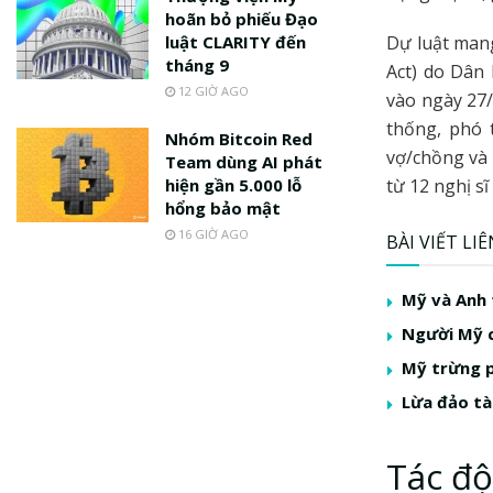
hoãn bỏ phiếu Đạo
luật CLARITY đến
Dự luật man
tháng 9
Act) do Dân 
12 GIỜ AGO
vào ngày 27/
thống, phó 
Nhóm Bitcoin Red
vợ/chồng và 
Team dùng AI phát
hiện gần 5.000 lỗ
từ 12 nghị s
hổng bảo mật
16 GIỜ AGO
BÀI VIẾT LI
Mỹ và Anh 
Người Mỹ c
Mỹ trừng p
Lừa đảo tà
Tác độ