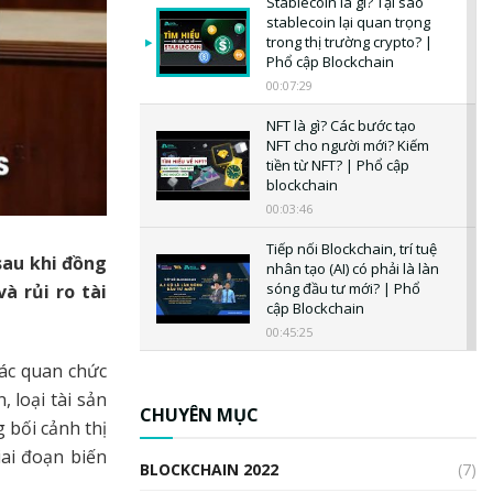
Stablecoin là gì? Tại sao
stablecoin lại quan trọng
trong thị trường crypto? |
Phổ cập Blockchain
00:07:29
NFT là gì? Các bước tạo
NFT cho người mới? Kiếm
tiền từ NFT? | Phổ cập
blockchain
00:03:46
Tiếp nối Blockchain, trí tuệ
sau khi đồng
nhân tạo (AI) có phải là làn
sóng đầu tư mới? | Phổ
à rủi ro tài
cập Blockchain
00:45:25
ác quan chức
CBDC là gì? Tổng quan về
CBDC? Tại sao ngân hàng
 loại tài sản
trung ương lại quan trọng?
CHUYÊN MỤC
 bối cảnh thị
| Phổ cập Blockchain
ai đoạn biến
00:04:38
BLOCKCHAIN 2022
(7)