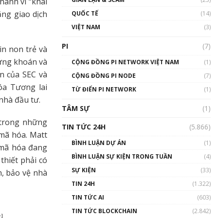
hành vi “khai
01:24:45
ăng giao dịch
QUỐC TẾ
(14)
Talkshow18: Làn sóng tài
VIỆT NAM
(3)
năng Việt trở về từ Silicon
Valley - Sức bật mới cho
PI
(7)
in non trẻ và
Việt Nam
hứng khoán và
01:32:59
CỘNG ĐỒNG PI NETWORK VIỆT NAM
(1)
n của SEC và
CỘNG ĐỒNG PI NODE
(7)
Talkshow17: Mùa đông
óa Tương lai
TỪ ĐIỂN PI NETWORK
Crypto – Chiếc khăn gió ấm
(1)
nhà đầu tư.
01:40:40
TÂM SỰ
(1)
 trong những
Talkshow 16: Làn sóng số
TIN TỨC 24H
(5.866)
tại Việt Nam và thế giới
mã hóa. Matt
01:49:30
BÌNH LUẬN DỰ ÁN
(1)
 mã hóa đang
BÌNH LUẬN SỰ KIỆN TRONG TUẦN
(4)
thiết phải có
Talkshow 14: MemeCoin –
Trò đùa tỷ đô
SỰ KIỆN
(33)
n, bảo vệ nhà
#phocapblockchain #PCB
TIN 24H
(1.322)
#meme
TIN TỨC AI
(603)
01:29:26
TIN TỨC BLOCKCHAIN
(2.842)