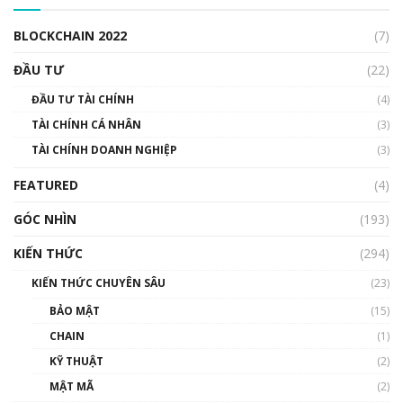
00:04:38
BLOCKCHAIN 2022
(7)
Triển vọng nào cho Bitcoin. Thị trường liệu có
uptrend trong năm 2023? | Phổ cập
ĐẦU TƯ
(22)
Blockchain
ĐẦU TƯ TÀI CHÍNH
(4)
00:02:14
TÀI CHÍNH CÁ NHÂN
(3)
Nhìn lại năm 2022: Những sự kiện ảnh hưởng
TÀI CHÍNH DOANH NGHIỆP
đến hệ sinh thái tiền mã hoá | Phổ cập
(3)
Blockchain
FEATURED
(4)
00:15:29
GÓC NHÌN
Nhìn lại năm 2022: Những nhân vật ảnh
(193)
hưởng nhất hệ sinh thái tiền mã hoá | Phổ
cập Blockchain
KIẾN THỨC
(294)
00:16:07
KIẾN THỨC CHUYÊN SÂU
(23)
Talkshow 27: Ranh giới giữa tầm ảnh hưởng
BẢO MẬT
(15)
và sự thao túng giá | Phổ cập Blockchain
CHAIN
(1)
01:35:05
KỸ THUẬT
(2)
Nhân sự tương lại ngành Blockchain Việt
MẬT MÃ
(2)
Nam | Phổ cập Blockchain