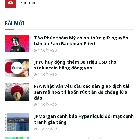
Youtube
BÀI MỚI
Tòa Phúc thẩm Mỹ chính thức giữ nguyên
bản án Sam Bankman-Fried
1 NGÀY AGO
JPYC huy động thêm 38 triệu USD cho
stablecoin bằng đồng yen
1 NGÀY AGO
FSA Nhật Bản yêu cầu các sàn giao dịch tài
sản mã hóa trì hoãn rút tiền để chống lừa
đảo
1 NGÀY AGO
JPMorgan cảnh báo Hyperliquid đối mặt cạnh
tranh gia tăng
1 NGÀY AGO