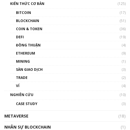
KIẾN THỨC CƠ BẢN
(125)
00:43:47
BITCOIN
(17)
Blockchain đang được ứng dụng ở Việt Nam
BLOCKCHAIN
(51)
như thể nào?
COIN & TOKEN
(36)
00:39:31
DEFI
(19)
Chìa khóa mở lối cơ hội trước các quĩ đầu tư |
ĐỒNG THUẬN
(4)
Phổ cập Blockchain
ETHEREUM
(9)
00:35:11
MINING
(1)
Talkshow 20: Biến động giá của tài sản truyền
SÀN GIAO DỊCH
(3)
thống & Crypto qua các cuộc chiến | Phổ cập
Blockchain
TRADE
(2)
01:34:46
VÍ
(4)
Talkshow 19: GameFi Việt Nam – Báo động
NGHIÊN CỨU
(10)
đỏ
CASE STUDY
(3)
01:24:45
METAVERSE
(18)
Talkshow18: Làn sóng tài năng Việt trở về từ
Silicon Valley - Sức bật mới cho Việt Nam
NHÂN SỰ BLOCKCHAIN
(1)
01:32:59