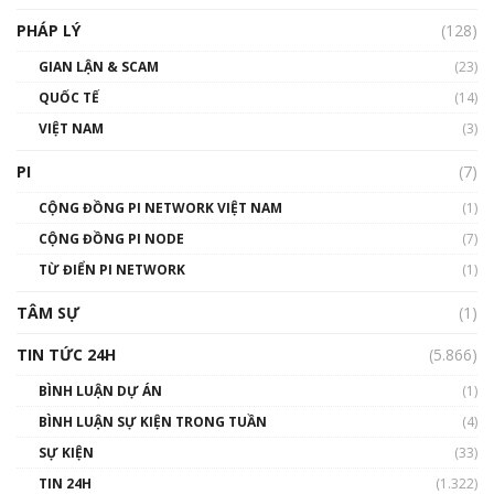
PHÁP LÝ
(128)
Talkshow17: Mùa đông Crypto – Chiếc khăn
GIAN LẬN & SCAM
gió ấm
(23)
01:40:40
QUỐC TẾ
(14)
VIỆT NAM
(3)
Talkshow 16: Làn sóng số tại Việt Nam và thế
giới
PI
(7)
01:49:30
CỘNG ĐỒNG PI NETWORK VIỆT NAM
(1)
Talkshow 14: MemeCoin – Trò đùa tỷ đô
CỘNG ĐỒNG PI NODE
(7)
#phocapblockchain #PCB #meme
TỪ ĐIỂN PI NETWORK
(1)
01:29:26
TÂM SỰ
(1)
TIN TỨC 24H
(5.866)
BÌNH LUẬN DỰ ÁN
(1)
BÌNH LUẬN SỰ KIỆN TRONG TUẦN
(4)
SỰ KIỆN
(33)
TIN 24H
(1.322)