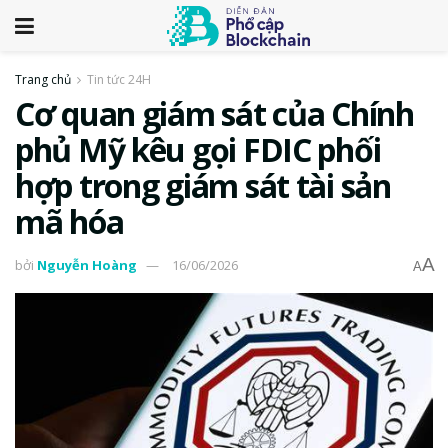
Trang chủ
Tin tức 24H
Cơ quan giám sát của Chính
phủ Mỹ kêu gọi FDIC phối
hợp trong giám sát tài sản
mã hóa
A
bởi
Nguyễn Hoàng
16/06/2026
A