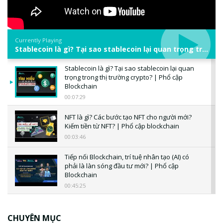
Currently Playing
Stablecoin là gì? Tại sao stablecoin lại quan trọng trong thị trường crypto? | Phổ cập Blockchain
Stablecoin là gì? Tại sao stablecoin lại quan
trọng trong thị trường crypto? | Phổ cập
Blockchain
00:07:29
NFT là gì? Các bước tạo NFT cho người mới?
Kiếm tiền từ NFT? | Phổ cập blockchain
00:03:46
Tiếp nối Blockchain, trí tuệ nhân tạo (AI) có
phải là làn sóng đầu tư mới? | Phổ cập
Blockchain
00:45:25
CBDC là gì? Tổng quan về CBDC? Tại sao
ngân hàng trung ương lại quan trọng? | Phổ
CHUYÊN MỤC
cập Blockchain