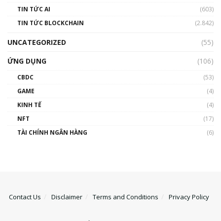
TIN TỨC AI
(603)
TIN TỨC BLOCKCHAIN
(2.842)
UNCATEGORIZED
(55)
ỨNG DỤNG
(106)
CBDC
(53)
GAME
(4)
KINH TẾ
(4)
NFT
(17)
TÀI CHÍNH NGÂN HÀNG
(6)
Contact Us
Disclaimer
Terms and Conditions
Privacy Policy