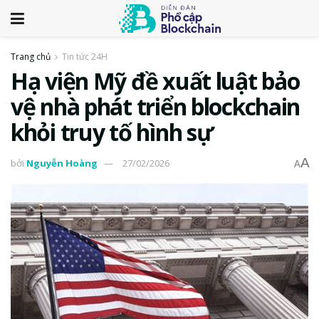
Trang chủ
Tin tức 24H
Hạ viện Mỹ đề xuất luật bảo
vệ nhà phát triển blockchain
khỏi truy tố hình sự
A
bởi
Nguyễn Hoàng
27/02/2026
A