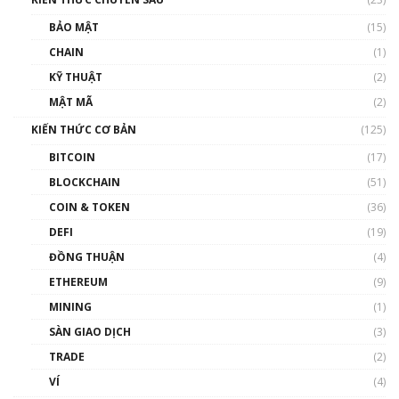
Talkshow 27: Ranh giới giữa tầm ảnh hưởng
BẢO MẬT
(15)
và sự thao túng giá | Phổ cập Blockchain
CHAIN
(1)
01:35:05
KỸ THUẬT
(2)
Nhân sự tương lại ngành Blockchain Việt
MẬT MÃ
(2)
Nam | Phổ cập Blockchain
KIẾN THỨC CƠ BẢN
(125)
00:43:47
BITCOIN
(17)
Blockchain đang được ứng dụng ở Việt Nam
BLOCKCHAIN
(51)
như thể nào?
COIN & TOKEN
(36)
00:39:31
DEFI
(19)
Chìa khóa mở lối cơ hội trước các quĩ đầu tư |
ĐỒNG THUẬN
(4)
Phổ cập Blockchain
ETHEREUM
(9)
00:35:11
MINING
(1)
Talkshow 20: Biến động giá của tài sản truyền
SÀN GIAO DỊCH
(3)
thống & Crypto qua các cuộc chiến | Phổ cập
Blockchain
TRADE
(2)
01:34:46
VÍ
(4)