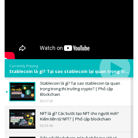
Currently Playing
Stablecoin là gì? Tại sao stablecoin lại quan trọng trong thị trường crypto? | Phổ cập Blockchain
Stablecoin là gì? Tại sao stablecoin lại quan
trọng trong thị trường crypto? | Phổ cập
Blockchain
00:07:29
NFT là gì? Các bước tạo NFT cho người mới?
Kiếm tiền từ NFT? | Phổ cập blockchain
00:03:46