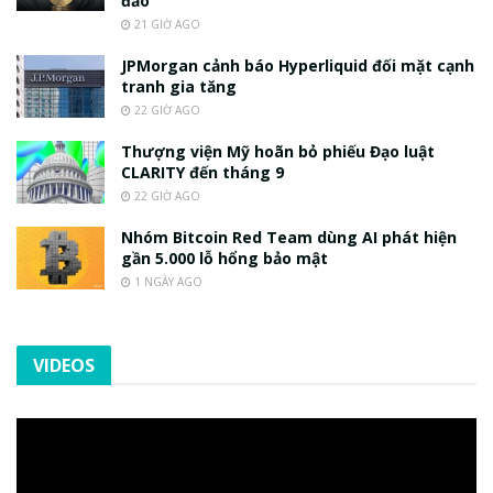
đảo
21 GIỜ AGO
JPMorgan cảnh báo Hyperliquid đối mặt cạnh
tranh gia tăng
22 GIỜ AGO
Thượng viện Mỹ hoãn bỏ phiếu Đạo luật
CLARITY đến tháng 9
22 GIỜ AGO
Nhóm Bitcoin Red Team dùng AI phát hiện
gần 5.000 lỗ hổng bảo mật
1 NGÀY AGO
VIDEOS