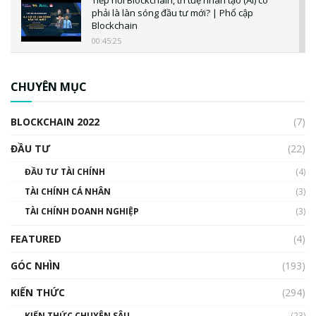
Tiếp nối Blockchain, trí tuệ nhân tạo (AI) có
phải là làn sóng đầu tư mới? | Phổ cập
Blockchain
00:45:25
CBDC là gì? Tổng quan về CBDC? Tại sao
ngân hàng trung ương lại quan trọng? | Phổ
CHUYÊN MỤC
cập Blockchain
00:04:38
BLOCKCHAIN 2022
(7)
Triển vọng nào cho Bitcoin. Thị trường liệu có
uptrend trong năm 2023? | Phổ cập
ĐẦU TƯ
(22)
Blockchain
ĐẦU TƯ TÀI CHÍNH
(4)
00:02:14
TÀI CHÍNH CÁ NHÂN
(3)
Nhìn lại năm 2022: Những sự kiện ảnh hưởng
TÀI CHÍNH DOANH NGHIỆP
đến hệ sinh thái tiền mã hoá | Phổ cập
(3)
Blockchain
FEATURED
(4)
00:15:29
GÓC NHÌN
Nhìn lại năm 2022: Những nhân vật ảnh
(193)
hưởng nhất hệ sinh thái tiền mã hoá | Phổ
cập Blockchain
KIẾN THỨC
(294)
00:16:07
KIẾN THỨC CHUYÊN SÂU
(23)