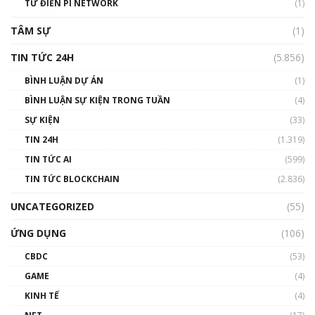
TỪ ĐIỂN PI NETWORK
(1)
01:29:26
TÂM SỰ
(1)
TIN TỨC 24H
(5.856)
BÌNH LUẬN DỰ ÁN
(1)
BÌNH LUẬN SỰ KIỆN TRONG TUẦN
(4)
SỰ KIỆN
(33)
TIN 24H
(1.319)
TIN TỨC AI
(599)
TIN TỨC BLOCKCHAIN
(2.836)
UNCATEGORIZED
(55)
ỨNG DỤNG
(106)
CBDC
(53)
GAME
(4)
KINH TẾ
(4)