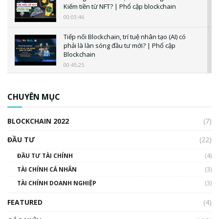
Kiếm tiền từ NFT? | Phổ cập blockchain
00:03:46
Tiếp nối Blockchain, trí tuệ nhân tạo (AI) có
phải là làn sóng đầu tư mới? | Phổ cập
Blockchain
00:45:25
CBDC là gì? Tổng quan về CBDC? Tại sao
ngân hàng trung ương lại quan trọng? | Phổ
CHUYÊN MỤC
cập Blockchain
00:04:38
BLOCKCHAIN 2022
(7)
Triển vọng nào cho Bitcoin. Thị trường liệu có
uptrend trong năm 2023? | Phổ cập
ĐẦU TƯ
(22)
Blockchain
ĐẦU TƯ TÀI CHÍNH
(4)
00:02:14
TÀI CHÍNH CÁ NHÂN
(3)
Nhìn lại năm 2022: Những sự kiện ảnh hưởng
TÀI CHÍNH DOANH NGHIỆP
đến hệ sinh thái tiền mã hoá | Phổ cập
(3)
Blockchain
FEATURED
(4)
00:15:29