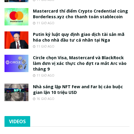
Mastercard thí điểm Crypto Credential cùng
Borderless.xyz cho thanh toán stablecoin
11 GIỜ AGO
Putin ký luật quy định giao dịch tài sản mã
hóa cho nhà đầu tư cá nhân tại Nga
11 GIỜ AGO
Circle chọn Visa, Mastercard và BlackRock
làm đơn vị xác thực cho đợt ra mắt Arc vào
tháng 9
11 GIỜ AGO
Nhà sáng lập NFT Few and Far bị cáo buộc
gian lận 10 triệu USD
16 GIỜ AGO
VIDEOS