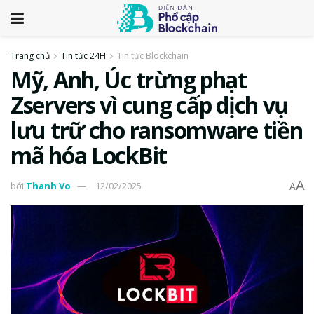
Trang chủ
Tin tức 24H
Tin tức Blockchain
Mỹ, Anh, Úc trừng phạt
Zservers vì cung cấp dịch vụ
lưu trữ cho ransomware tiền
mã hóa LockBit
A
bởi
Thanh Vo
12/02/2025
A