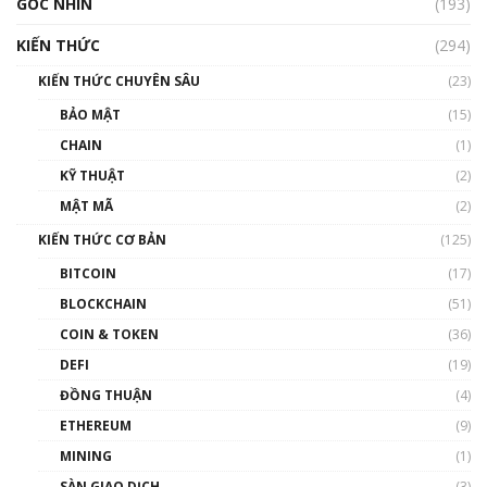
GÓC NHÌN
Nhìn lại năm 2022: Những nhân vật ảnh
(193)
hưởng nhất hệ sinh thái tiền mã hoá | Phổ
cập Blockchain
KIẾN THỨC
(294)
00:16:07
KIẾN THỨC CHUYÊN SÂU
(23)
Talkshow 27: Ranh giới giữa tầm ảnh hưởng
BẢO MẬT
(15)
và sự thao túng giá | Phổ cập Blockchain
CHAIN
(1)
01:35:05
KỸ THUẬT
(2)
Nhân sự tương lại ngành Blockchain Việt
MẬT MÃ
(2)
Nam | Phổ cập Blockchain
KIẾN THỨC CƠ BẢN
(125)
00:43:47
BITCOIN
(17)
Blockchain đang được ứng dụng ở Việt Nam
BLOCKCHAIN
(51)
như thể nào?
COIN & TOKEN
(36)
00:39:31
DEFI
(19)
Chìa khóa mở lối cơ hội trước các quĩ đầu tư |
ĐỒNG THUẬN
(4)
Phổ cập Blockchain
ETHEREUM
(9)
00:35:11
MINING
(1)
Talkshow 20: Biến động giá của tài sản truyền
SÀN GIAO DỊCH
(3)