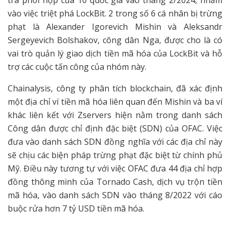
tra phối hợp của 10 quốc gia vào tháng 2/2024, nhắm
vào việc triệt phá LockBit. 2 trong số 6 cá nhân bị trừng
phạt là Alexander Igorevich Mishin và Aleksandr
Sergeyevich Bolshakov, công dân Nga, được cho là có
vai trò quản lý giao dịch tiền mã hóa của LockBit và hỗ
trợ các cuộc tấn công của nhóm này.
Chainalysis, công ty phân tích blockchain, đã xác định
một địa chỉ ví tiền mã hóa liên quan đến Mishin và ba ví
khác liên kết với Zservers hiện nằm trong danh sách
Công dân được chỉ định đặc biệt (SDN) của OFAC. Việc
đưa vào danh sách SDN đồng nghĩa với các địa chỉ này
sẽ chịu các biện pháp trừng phạt đặc biệt từ chính phủ
Mỹ. Điều này tương tự với việc OFAC đưa 44 địa chỉ hợp
đồng thông minh của Tornado Cash, dịch vụ trộn tiền
mã hóa, vào danh sách SDN vào tháng 8/2022 với cáo
buộc rửa hơn 7 tỷ USD tiền mã hóa.