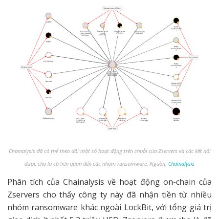
Chainalysis đã có thể theo dõi một số hoạt động trên chuỗi của Zservers và các kết nối
được cho là có liên quan đến các nhóm ransomware. Nguồn:
Chainalysis
Phân tích của Chainalysis về hoạt động on-chain của
Zservers cho thấy công ty này đã nhận tiền từ nhiều
nhóm ransomware khác ngoài LockBit, với tổng giá trị