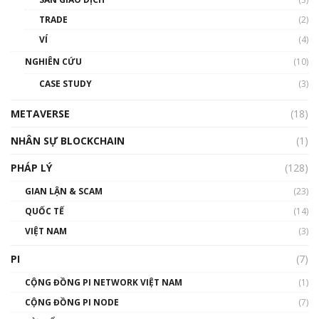
thống & Crypto qua các cuộc chiến | Phổ cập
Blockchain
TRADE
(2)
01:34:46
VÍ
(4)
Talkshow 19: GameFi Việt Nam – Báo động
NGHIÊN CỨU
(10)
đỏ
CASE STUDY
(3)
01:24:45
METAVERSE
(18)
Talkshow18: Làn sóng tài năng Việt trở về từ
Silicon Valley - Sức bật mới cho Việt Nam
NHÂN SỰ BLOCKCHAIN
(1)
01:32:59
PHÁP LÝ
(128)
Talkshow17: Mùa đông Crypto – Chiếc khăn
GIAN LẬN & SCAM
gió ấm
(23)
01:40:40
QUỐC TẾ
(14)
VIỆT NAM
(3)
Talkshow 16: Làn sóng số tại Việt Nam và thế
giới
PI
(7)
01:49:30
CỘNG ĐỒNG PI NETWORK VIỆT NAM
(1)
Talkshow 14: MemeCoin – Trò đùa tỷ đô
CỘNG ĐỒNG PI NODE
(7)
#phocapblockchain #PCB #meme