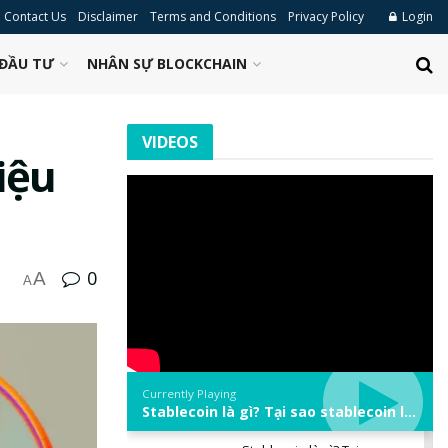
Contact Us
Disclaimer
Terms and Conditions
Privacy Policy
Login
ĐẦU TƯ
NHÂN SỰ BLOCKCHAIN
VIDEOS
iệu
0
A
A
Currently Playing
Stablecoin là gì? Tại sao stablecoin lại quan trọng trong thị trường crypto? | Phổ cập Blockchain