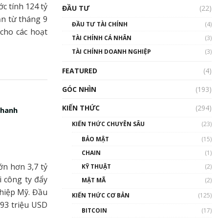
Triển vọng nào cho
c tính 124 tỷ
ĐẦU TƯ
(22)
Bitcoin. Thị trường liệu có
ạn từ tháng 9
uptrend trong năm 2023? |
ĐẦU TƯ TÀI CHÍNH
(4)
Phổ cập Blockchain
 cho các hoạt
TÀI CHÍNH CÁ NHÂN
(3)
00:02:14
TÀI CHÍNH DOANH NGHIỆP
(3)
Nhìn lại năm 2022: Những
sự kiện ảnh hưởng đến hệ
FEATURED
(4)
sinh thái tiền mã hoá |
Phổ cập Blockchain
GÓC NHÌN
(193)
00:15:29
KIẾN THỨC
(294)
nhanh
Nhìn lại năm 2022: Những
nhân vật ảnh hưởng nhất
KIẾN THỨC CHUYÊN SÂU
(23)
hệ sinh thái tiền mã hoá |
Phổ cập Blockchain
BẢO MẬT
(15)
00:16:07
CHAIN
(1)
Talkshow 27: Ranh giới
n hơn 3,7 tỷ
KỸ THUẬT
(2)
giữa tầm ảnh hưởng và sự
 công ty đẩy
MẬT MÃ
(2)
thao túng giá | Phổ cập
ghiệp Mỹ. Đầu
Blockchain
KIẾN THỨC CƠ BẢN
(125)
01:35:05
93 triệu USD
BITCOIN
(17)