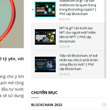
Stablecoin là gì? Tại sao
stablecoin lại quan trọng
trong thị trường crypto? |
Phổ cập Blockchain
00:07:29
NFT là gì? Các bước tạo
NFT cho người mới? Kiếm
tiền từ NFT? | Phổ cập
blockchain
00:03:46
Tiếp nối Blockchain, trí tuệ
 tỷ yên, với
nhân tạo (AI) có phải là làn
sóng đầu tư mới? | Phổ
cập Blockchain
00:45:25
ng chú ý khi
ạch mở rộng
CBDC là gì? Tổng quan về
CBDC? Tại sao ngân hàng
à đầu tư nước
trung ương lại quan trọng?
CHUYÊN MỤC
à sẽ sử dụng
| Phổ cập Blockchain
00:04:38
BLOCKCHAIN 2022
(7)