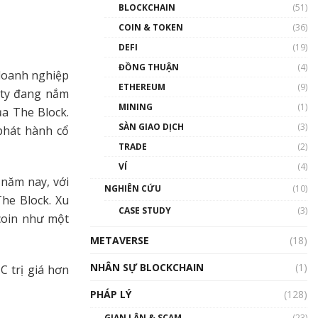
Nhân sự tương lại ngành
BLOCKCHAIN
(51)
Blockchain Việt Nam | Phổ
cập Blockchain
COIN & TOKEN
(36)
00:43:47
DEFI
(19)
ĐỒNG THUẬN
(4)
Blockchain đang được ứng
 doanh nghiệp
dụng ở Việt Nam như thể
ETHEREUM
(9)
 ty đang nắm
nào?
MINING
(1)
00:39:31
a The Block.
SÀN GIAO DỊCH
(3)
 phát hành cổ
Chìa khóa mở lối cơ hội
TRADE
(2)
trước các quĩ đầu tư | Phổ
cập Blockchain
VÍ
(4)
00:35:11
 năm nay, với
NGHIÊN CỨU
(10)
he Block. Xu
Talkshow 20: Biến động
CASE STUDY
(3)
giá của tài sản truyền
coin như một
thống & Crypto qua các
METAVERSE
cuộc chiến | Phổ cập
(18)
Blockchain
NHÂN SỰ BLOCKCHAIN
(1)
C trị giá hơn
01:34:46
PHÁP LÝ
(128)
Talkshow 19: GameFi Việt
Nam – Báo động đỏ
GIAN LẬN & SCAM
(23)