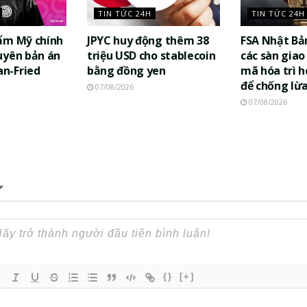
TIN TỨC 24H
TIN TỨC 24H
ẩm Mỹ chính
JPYC huy động thêm 38
FSA Nhật Bả
uyên bản án
triệu USD cho stablecoin
các sàn giao 
n-Fried
bằng đồng yen
mã hóa trì h
để chống lừ
07/08/2026
07/08/2026
{}
[+]