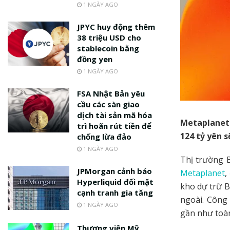
1 NGÀY AGO
JPYC huy động thêm
38 triệu USD cho
stablecoin bằng
đồng yen
1 NGÀY AGO
FSA Nhật Bản yêu
cầu các sàn giao
dịch tài sản mã hóa
Metaplanet 
trì hoãn rút tiền để
124 tỷ yên 
chống lừa đảo
1 NGÀY AGO
Thị trường 
JPMorgan cảnh báo
Metaplanet
,
Hyperliquid đối mặt
kho dự trữ B
cạnh tranh gia tăng
ngoài. Công
1 NGÀY AGO
gần như toàn
Thượng viện Mỹ