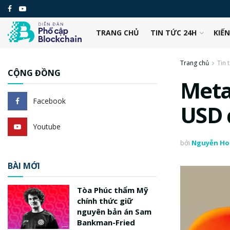
TRANG CHỦ
TIN TỨC 24H
KIẾ
Trang chủ
Tin 
CỘNG ĐỒNG
Meta
Facebook
USD 
Youtube
bởi
Nguyễn Ho
BÀI MỚI
Tòa Phúc thẩm Mỹ
chính thức giữ
nguyên bản án Sam
Bankman-Fried