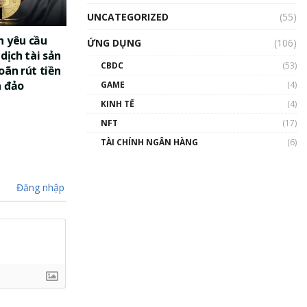
UNCATEGORIZED
(55)
n yêu cầu
ỨNG DỤNG
(106)
dịch tài sản
CBDC
(53)
oãn rút tiền
a đảo
GAME
(4)
KINH TẾ
(4)
NFT
(17)
TÀI CHÍNH NGÂN HÀNG
(6)
Đăng nhập