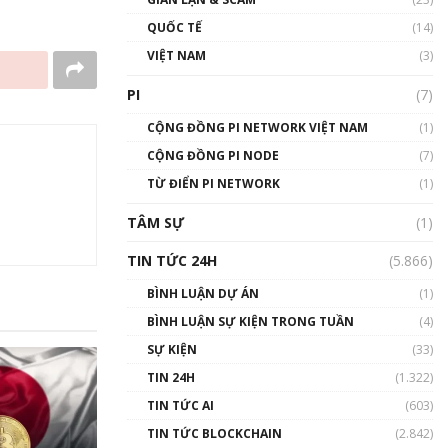
01:24:45
QUỐC TẾ
(14)
Talkshow18: Làn sóng tài
VIỆT NAM
(3)
năng Việt trở về từ Silicon
Valley - Sức bật mới cho
PI
(7)
Việt Nam
01:32:59
CỘNG ĐỒNG PI NETWORK VIỆT NAM
(1)
CỘNG ĐỒNG PI NODE
(7)
Talkshow17: Mùa đông
TỪ ĐIỂN PI NETWORK
Crypto – Chiếc khăn gió ấm
(1)
01:40:40
TÂM SỰ
(1)
Talkshow 16: Làn sóng số
TIN TỨC 24H
(5.866)
tại Việt Nam và thế giới
01:49:30
BÌNH LUẬN DỰ ÁN
(1)
BÌNH LUẬN SỰ KIỆN TRONG TUẦN
(4)
Talkshow 14: MemeCoin –
Trò đùa tỷ đô
SỰ KIỆN
(33)
#phocapblockchain #PCB
TIN 24H
(1.322)
#meme
TIN TỨC AI
(603)
01:29:26
TIN TỨC BLOCKCHAIN
(2.842)