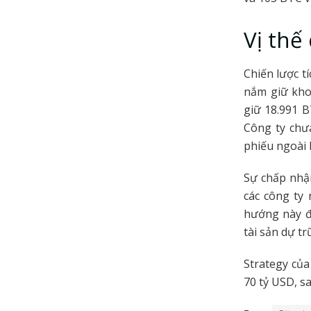
Vị thế
Chiến lược t
nắm giữ kho
giữ 18.991 B
Công ty chưa
phiếu ngoài 
Sự chấp nhận
các công ty
hướng này đ
tài sản dự tr
Strategy của
70 tỷ USD, s