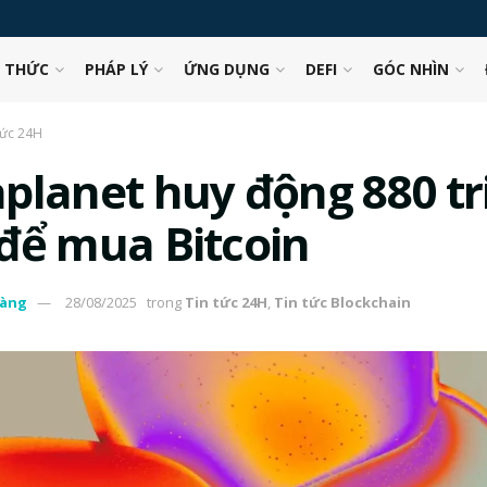
N THỨC
PHÁP LÝ
ỨNG DỤNG
DEFI
GÓC NHÌN
tức 24H
planet huy động 880 tr
để mua Bitcoin
àng
28/08/2025
trong
Tin tức 24H
,
Tin tức Blockchain