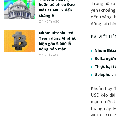
Trong hồ sơ 
hoãn bỏ phiếu Đạo
luật CLARITY đến
yên (khoảng 
tháng 9
đến tháng 10
1 NGÀY AGO
động tài chín
Nhóm Bitcoin Red
BÀI VIẾT LI
Team dùng AI phát
hiện gần 5.000 lỗ
hổng bảo mật
Nhóm Bitco
1 NGÀY AGO
Boltz ngừng
Thiệt hại t
Gelephu ch
Khoản huy đ
USD kéo dài
mạnh triển k
tháng này, 
và 103 BTC vớ