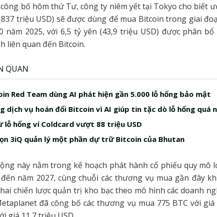
công bố hôm thứ Tư, công ty niêm yết tại Tokyo cho biết ướ
837 triệu USD) sẽ được dùng để mua Bitcoin trong giai đo
 năm 2025, với 6,5 tỷ yên (43,9 triệu USD) được phân bổ
h liên quan đến Bitcoin.
ÊN QUAN
in Red Team dùng AI phát hiện gần 5.000 lỗ hổng bảo mật
 dịch vụ hoán đổi Bitcoin vì AI giúp tin tặc dò lỗ hổng quá 
ừ lỗ hổng ví Coldcard vượt 88 triệu USD
ọn 3iQ quản lý một phần dự trữ Bitcoin của Bhutan
ộng này nằm trong kế hoạch phát hành cổ phiếu quy mô lớ
 đến năm 2027, cùng chuỗi các thương vụ mua gần đây khi
hai chiến lược quản trị kho bạc theo mô hình các doanh n
Metaplanet đã công bố các thương vụ mua 775 BTC với giá 
i giá 11,7 triệu USD.