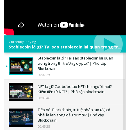
Currently Playing
Stablecoin là gì? Tại sao stablecoin lại quan trọng trong thị trường crypto? | Phổ cập Blockchain
Stablecoin là gì? Tại sao stablecoin lại quan
trọng trong thị trường crypto? | Phổ cập
Blockchain
00:07:29
NFT là gì? Các bước tạo NFT cho người mới?
Kiếm tiền từ NFT? | Phổ cập blockchain
00:03:46
Tiếp nối Blockchain, trí tuệ nhân tạo (AI) có
phải là làn sóng đầu tư mới? | Phổ cập
Blockchain
00:45:25