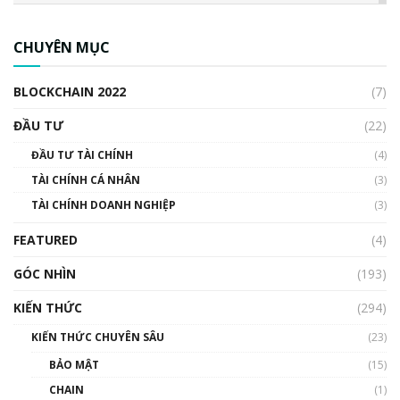
CBDC là gì? Tổng quan về CBDC? Tại sao
ngân hàng trung ương lại quan trọng? | Phổ
CHUYÊN MỤC
cập Blockchain
00:04:38
BLOCKCHAIN 2022
(7)
Triển vọng nào cho Bitcoin. Thị trường liệu có
uptrend trong năm 2023? | Phổ cập
ĐẦU TƯ
(22)
Blockchain
ĐẦU TƯ TÀI CHÍNH
(4)
00:02:14
TÀI CHÍNH CÁ NHÂN
(3)
Nhìn lại năm 2022: Những sự kiện ảnh hưởng
TÀI CHÍNH DOANH NGHIỆP
đến hệ sinh thái tiền mã hoá | Phổ cập
(3)
Blockchain
FEATURED
(4)
00:15:29
GÓC NHÌN
Nhìn lại năm 2022: Những nhân vật ảnh
(193)
hưởng nhất hệ sinh thái tiền mã hoá | Phổ
cập Blockchain
KIẾN THỨC
(294)
00:16:07
KIẾN THỨC CHUYÊN SÂU
(23)
Talkshow 27: Ranh giới giữa tầm ảnh hưởng
BẢO MẬT
(15)
và sự thao túng giá | Phổ cập Blockchain
CHAIN
(1)
01:35:05