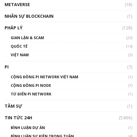
METAVERSE
(18)
Talkshow18: Làn sóng tài năng Việt trở về từ
Silicon Valley - Sức bật mới cho Việt Nam
NHÂN SỰ BLOCKCHAIN
(1)
01:32:59
PHÁP LÝ
(128)
Talkshow17: Mùa đông Crypto – Chiếc khăn
GIAN LẬN & SCAM
gió ấm
(23)
01:40:40
QUỐC TẾ
(14)
VIỆT NAM
(3)
Talkshow 16: Làn sóng số tại Việt Nam và thế
giới
PI
(7)
01:49:30
CỘNG ĐỒNG PI NETWORK VIỆT NAM
(1)
Talkshow 14: MemeCoin – Trò đùa tỷ đô
CỘNG ĐỒNG PI NODE
(7)
#phocapblockchain #PCB #meme
TỪ ĐIỂN PI NETWORK
(1)
01:29:26
TÂM SỰ
(1)
TIN TỨC 24H
(5.866)
BÌNH LUẬN DỰ ÁN
(1)
BÌNH LUẬN SỰ KIỆN TRONG TUẦN
(4)