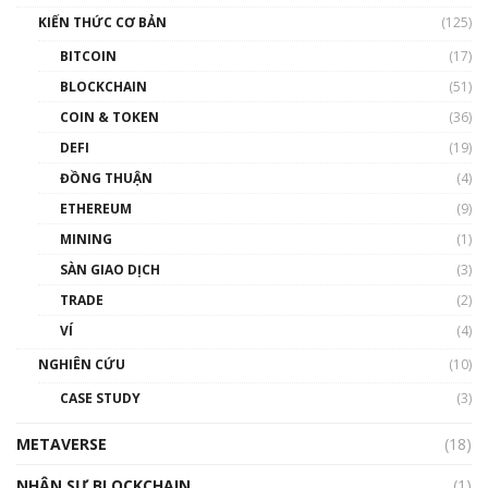
Nam | Phổ cập Blockchain
KIẾN THỨC CƠ BẢN
(125)
00:43:47
BITCOIN
(17)
Blockchain đang được ứng dụng ở Việt Nam
BLOCKCHAIN
(51)
như thể nào?
COIN & TOKEN
(36)
00:39:31
DEFI
(19)
Chìa khóa mở lối cơ hội trước các quĩ đầu tư |
ĐỒNG THUẬN
(4)
Phổ cập Blockchain
ETHEREUM
(9)
00:35:11
MINING
(1)
Talkshow 20: Biến động giá của tài sản truyền
SÀN GIAO DỊCH
(3)
thống & Crypto qua các cuộc chiến | Phổ cập
Blockchain
TRADE
(2)
01:34:46
VÍ
(4)
Talkshow 19: GameFi Việt Nam – Báo động
NGHIÊN CỨU
(10)
đỏ
CASE STUDY
(3)
01:24:45
METAVERSE
(18)
Talkshow18: Làn sóng tài năng Việt trở về từ
Silicon Valley - Sức bật mới cho Việt Nam
NHÂN SỰ BLOCKCHAIN
(1)