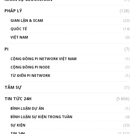
01:32:59
PHÁP LÝ
(128)
Talkshow17: Mùa đông Crypto – Chiếc khăn
GIAN LẬN & SCAM
gió ấm
(23)
01:40:40
QUỐC TẾ
(14)
VIỆT NAM
(3)
Talkshow 16: Làn sóng số tại Việt Nam và thế
giới
PI
(7)
01:49:30
CỘNG ĐỒNG PI NETWORK VIỆT NAM
(1)
Talkshow 14: MemeCoin – Trò đùa tỷ đô
CỘNG ĐỒNG PI NODE
(7)
#phocapblockchain #PCB #meme
TỪ ĐIỂN PI NETWORK
(1)
01:29:26
TÂM SỰ
(1)
TIN TỨC 24H
(5.866)
BÌNH LUẬN DỰ ÁN
(1)
BÌNH LUẬN SỰ KIỆN TRONG TUẦN
(4)
SỰ KIỆN
(33)
TIN 24H
(1.322)