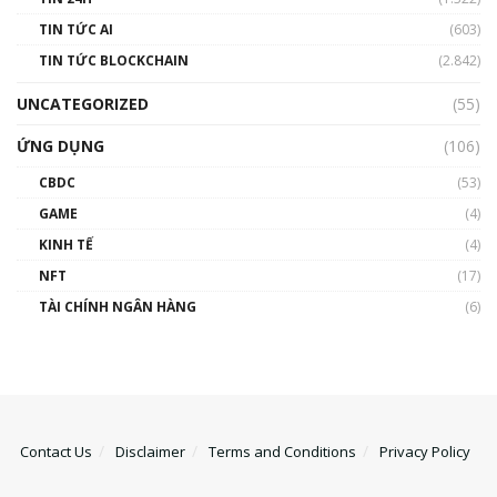
TIN TỨC AI
(603)
TIN TỨC BLOCKCHAIN
(2.842)
UNCATEGORIZED
(55)
ỨNG DỤNG
(106)
CBDC
(53)
GAME
(4)
KINH TẾ
(4)
NFT
(17)
TÀI CHÍNH NGÂN HÀNG
(6)
Contact Us
Disclaimer
Terms and Conditions
Privacy Policy