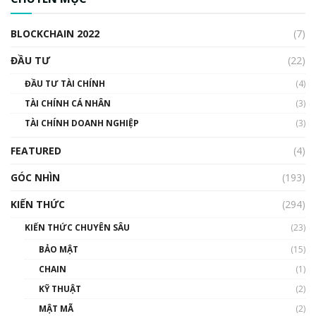
cập Blockchain
00:04:38
BLOCKCHAIN 2022
(7)
Triển vọng nào cho Bitcoin. Thị trường liệu có
uptrend trong năm 2023? | Phổ cập
ĐẦU TƯ
(22)
Blockchain
ĐẦU TƯ TÀI CHÍNH
(4)
00:02:14
TÀI CHÍNH CÁ NHÂN
(3)
Nhìn lại năm 2022: Những sự kiện ảnh hưởng
TÀI CHÍNH DOANH NGHIỆP
đến hệ sinh thái tiền mã hoá | Phổ cập
(3)
Blockchain
FEATURED
(4)
00:15:29
GÓC NHÌN
Nhìn lại năm 2022: Những nhân vật ảnh
(193)
hưởng nhất hệ sinh thái tiền mã hoá | Phổ
cập Blockchain
KIẾN THỨC
(294)
00:16:07
KIẾN THỨC CHUYÊN SÂU
(23)
Talkshow 27: Ranh giới giữa tầm ảnh hưởng
BẢO MẬT
(15)
và sự thao túng giá | Phổ cập Blockchain
CHAIN
(1)
01:35:05
KỸ THUẬT
(2)
Nhân sự tương lại ngành Blockchain Việt
MẬT MÃ
(2)