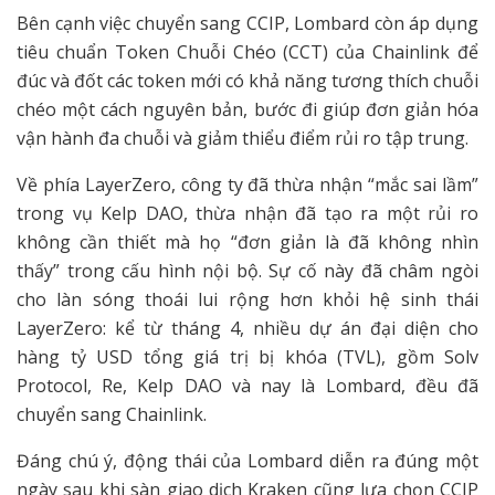
Bên cạnh việc chuyển sang CCIP, Lombard còn áp dụng
tiêu chuẩn Token Chuỗi Chéo (CCT) của Chainlink để
đúc và đốt các token mới có khả năng tương thích chuỗi
chéo một cách nguyên bản, bước đi giúp đơn giản hóa
vận hành đa chuỗi và giảm thiểu điểm rủi ro tập trung.
Về phía LayerZero, công ty đã thừa nhận “mắc sai lầm”
trong vụ Kelp DAO, thừa nhận đã tạo ra một rủi ro
không cần thiết mà họ “đơn giản là đã không nhìn
thấy” trong cấu hình nội bộ. Sự cố này đã châm ngòi
cho làn sóng thoái lui rộng hơn khỏi hệ sinh thái
LayerZero: kể từ tháng 4, nhiều dự án đại diện cho
hàng tỷ USD tổng giá trị bị khóa (TVL), gồm Solv
Protocol, Re, Kelp DAO và nay là Lombard, đều đã
chuyển sang Chainlink.
Đáng chú ý, động thái của Lombard diễn ra đúng một
ngày sau khi sàn giao dịch Kraken cũng lựa chọn CCIP