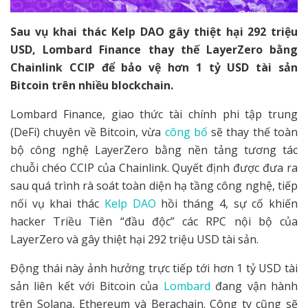
Sau vụ khai thác Kelp DAO gây thiệt hại 292 triệu
USD, Lombard Finance thay thế LayerZero bằng
Chainlink CCIP để bảo vệ hơn 1 tỷ USD tài sản
Bitcoin trên nhiều blockchain.
Lombard Finance, giao thức tài chính phi tập trung
(DeFi) chuyên về Bitcoin, vừa
công bố
sẽ thay thế toàn
bộ công nghệ LayerZero bằng nền tảng tương tác
chuỗi chéo CCIP của Chainlink. Quyết định được đưa ra
sau quá trình rà soát toàn diện hạ tầng công nghệ, tiếp
nối vụ khai thác
Kelp DAO
hồi tháng 4, sự cố khiến
hacker Triều Tiên “đầu độc” các RPC nội bộ của
LayerZero và gây thiệt hại 292 triệu USD tài sản.
Động thái này ảnh hưởng trực tiếp tới hơn 1 tỷ USD tài
sản liên kết với Bitcoin của
Lombard
đang vận hành
trên Solana, Ethereum và Berachain. Công ty cũng sẽ