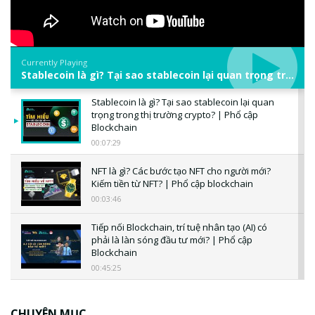
Currently Playing
Stablecoin là gì? Tại sao stablecoin lại quan trọng trong thị trường crypto? | Phổ cập Blockchain
Stablecoin là gì? Tại sao stablecoin lại quan
trọng trong thị trường crypto? | Phổ cập
Blockchain
00:07:29
NFT là gì? Các bước tạo NFT cho người mới?
Kiếm tiền từ NFT? | Phổ cập blockchain
00:03:46
Tiếp nối Blockchain, trí tuệ nhân tạo (AI) có
phải là làn sóng đầu tư mới? | Phổ cập
Blockchain
00:45:25
CBDC là gì? Tổng quan về CBDC? Tại sao
ngân hàng trung ương lại quan trọng? | Phổ
CHUYÊN MỤC