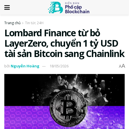
Trang chủ
Tin tức 24H
Lombard Finance từ bỏ
LayerZero, chuyển 1 tỷ USD
tài sản Bitcoin sang Chainlink
A
bởi
Nguyễn Hoàng
18/05/2026
A