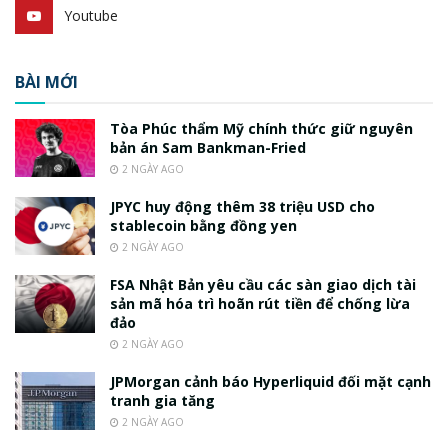
Youtube
BÀI MỚI
Tòa Phúc thẩm Mỹ chính thức giữ nguyên
bản án Sam Bankman-Fried
2 NGÀY AGO
JPYC huy động thêm 38 triệu USD cho
stablecoin bằng đồng yen
2 NGÀY AGO
FSA Nhật Bản yêu cầu các sàn giao dịch tài
sản mã hóa trì hoãn rút tiền để chống lừa
đảo
2 NGÀY AGO
JPMorgan cảnh báo Hyperliquid đối mặt cạnh
tranh gia tăng
2 NGÀY AGO