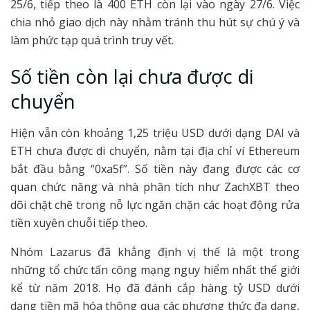
25/6, tiếp theo là 400 ETH còn lại vào ngày 27/6. Việc
chia nhỏ giao dịch này nhằm tránh thu hút sự chú ý và
làm phức tạp quá trình truy vết.
Số tiền còn lại chưa được di
chuyển
Hiện vẫn còn khoảng 1,25 triệu USD dưới dạng DAI và
ETH chưa được di chuyển, nằm tại địa chỉ ví Ethereum
bắt đầu bằng “0xa5f”. Số tiền này đang được các cơ
quan chức năng và nhà phân tích như ZachXBT theo
dõi chặt chẽ trong nỗ lực ngăn chặn các hoạt động rửa
tiền xuyên chuỗi tiếp theo.
Nhóm Lazarus đã khẳng định vị thế là một trong
những tổ chức tấn công mạng nguy hiểm nhất thế giới
kể từ năm 2018. Họ đã đánh cắp hàng tỷ USD dưới
dạng tiền mã hóa thông qua các phương thức đa dạng,