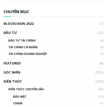
CBDC là gì? Tổng quan về CBDC? Tại sao
ngân hàng trung ương lại quan trọng? | Phổ
CHUYÊN MỤC
cập Blockchain
00:04:38
BLOCKCHAIN 2022
(7)
Triển vọng nào cho Bitcoin. Thị trường liệu có
uptrend trong năm 2023? | Phổ cập
ĐẦU TƯ
(22)
Blockchain
ĐẦU TƯ TÀI CHÍNH
(4)
00:02:14
TÀI CHÍNH CÁ NHÂN
(3)
Nhìn lại năm 2022: Những sự kiện ảnh hưởng
TÀI CHÍNH DOANH NGHIỆP
đến hệ sinh thái tiền mã hoá | Phổ cập
(3)
Blockchain
FEATURED
(4)
00:15:29
GÓC NHÌN
Nhìn lại năm 2022: Những nhân vật ảnh
(193)
hưởng nhất hệ sinh thái tiền mã hoá | Phổ
cập Blockchain
KIẾN THỨC
(294)
00:16:07
KIẾN THỨC CHUYÊN SÂU
(23)
Talkshow 27: Ranh giới giữa tầm ảnh hưởng
BẢO MẬT
(15)
và sự thao túng giá | Phổ cập Blockchain
CHAIN
(1)
01:35:05