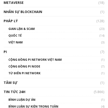
METAVERSE
(18)
Talkshow18: Làn sóng tài năng Việt trở về từ
Silicon Valley - Sức bật mới cho Việt Nam
NHÂN SỰ BLOCKCHAIN
(1)
01:32:59
PHÁP LÝ
(128)
Talkshow17: Mùa đông Crypto – Chiếc khăn
GIAN LẬN & SCAM
gió ấm
(23)
01:40:40
QUỐC TẾ
(14)
VIỆT NAM
(3)
Talkshow 16: Làn sóng số tại Việt Nam và thế
giới
PI
(7)
01:49:30
CỘNG ĐỒNG PI NETWORK VIỆT NAM
(1)
Talkshow 14: MemeCoin – Trò đùa tỷ đô
CỘNG ĐỒNG PI NODE
(7)
#phocapblockchain #PCB #meme
TỪ ĐIỂN PI NETWORK
(1)
01:29:26
TÂM SỰ
(1)
TIN TỨC 24H
(5.866)
BÌNH LUẬN DỰ ÁN
(1)
BÌNH LUẬN SỰ KIỆN TRONG TUẦN
(4)