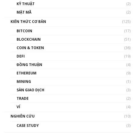
KỸ THUẬT
(2)
Nhân sự tương lại ngành Blockchain Việt
MẬT MÃ
(2)
Nam | Phổ cập Blockchain
KIẾN THỨC CƠ BẢN
(125)
00:43:47
BITCOIN
(17)
Blockchain đang được ứng dụng ở Việt Nam
BLOCKCHAIN
(51)
như thể nào?
COIN & TOKEN
(36)
00:39:31
DEFI
(19)
Chìa khóa mở lối cơ hội trước các quĩ đầu tư |
ĐỒNG THUẬN
(4)
Phổ cập Blockchain
ETHEREUM
(9)
00:35:11
MINING
(1)
Talkshow 20: Biến động giá của tài sản truyền
SÀN GIAO DỊCH
(3)
thống & Crypto qua các cuộc chiến | Phổ cập
Blockchain
TRADE
(2)
01:34:46
VÍ
(4)
Talkshow 19: GameFi Việt Nam – Báo động
NGHIÊN CỨU
(10)
đỏ
CASE STUDY
(3)
01:24:45