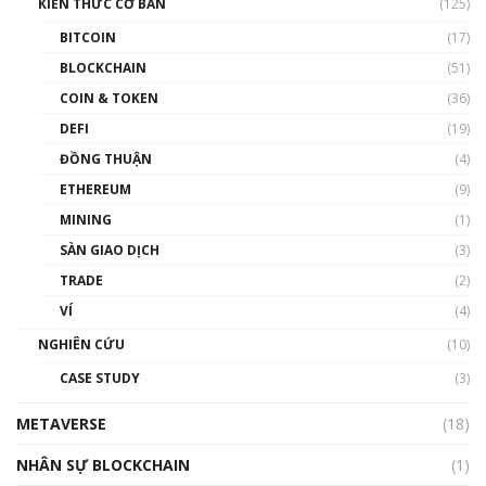
KIẾN THỨC CƠ BẢN
(125)
00:43:47
BITCOIN
(17)
Blockchain đang được ứng dụng ở Việt Nam
BLOCKCHAIN
(51)
như thể nào?
COIN & TOKEN
(36)
00:39:31
DEFI
(19)
Chìa khóa mở lối cơ hội trước các quĩ đầu tư |
ĐỒNG THUẬN
(4)
Phổ cập Blockchain
ETHEREUM
(9)
00:35:11
MINING
(1)
Talkshow 20: Biến động giá của tài sản truyền
SÀN GIAO DỊCH
(3)
thống & Crypto qua các cuộc chiến | Phổ cập
Blockchain
TRADE
(2)
01:34:46
VÍ
(4)
Talkshow 19: GameFi Việt Nam – Báo động
NGHIÊN CỨU
(10)
đỏ
CASE STUDY
(3)
01:24:45
METAVERSE
(18)
Talkshow18: Làn sóng tài năng Việt trở về từ
Silicon Valley - Sức bật mới cho Việt Nam
NHÂN SỰ BLOCKCHAIN
(1)
01:32:59