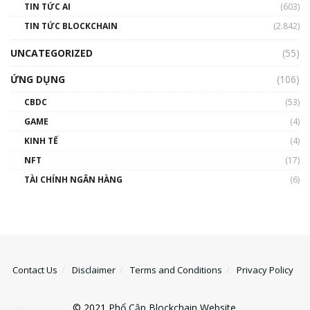
TIN TỨC AI
(603)
TIN TỨC BLOCKCHAIN
(2.842)
UNCATEGORIZED
(55)
ỨNG DỤNG
(106)
CBDC
(53)
GAME
(4)
KINH TẾ
(4)
NFT
(17)
TÀI CHÍNH NGÂN HÀNG
(6)
Contact Us
Disclaimer
Terms and Conditions
Privacy Policy
© 2021
Phổ Cập Blockchain Website
.