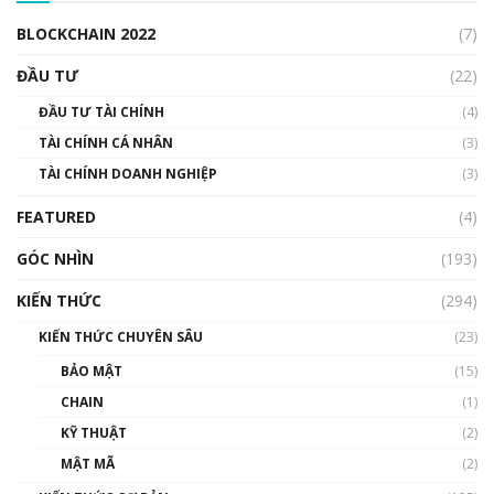
00:04:38
BLOCKCHAIN 2022
(7)
Triển vọng nào cho Bitcoin. Thị trường liệu có
uptrend trong năm 2023? | Phổ cập
ĐẦU TƯ
(22)
Blockchain
ĐẦU TƯ TÀI CHÍNH
(4)
00:02:14
TÀI CHÍNH CÁ NHÂN
(3)
Nhìn lại năm 2022: Những sự kiện ảnh hưởng
TÀI CHÍNH DOANH NGHIỆP
đến hệ sinh thái tiền mã hoá | Phổ cập
(3)
Blockchain
FEATURED
(4)
00:15:29
GÓC NHÌN
Nhìn lại năm 2022: Những nhân vật ảnh
(193)
hưởng nhất hệ sinh thái tiền mã hoá | Phổ
cập Blockchain
KIẾN THỨC
(294)
00:16:07
KIẾN THỨC CHUYÊN SÂU
(23)
Talkshow 27: Ranh giới giữa tầm ảnh hưởng
BẢO MẬT
(15)
và sự thao túng giá | Phổ cập Blockchain
CHAIN
(1)
01:35:05
KỸ THUẬT
(2)
Nhân sự tương lại ngành Blockchain Việt
MẬT MÃ
(2)
Nam | Phổ cập Blockchain