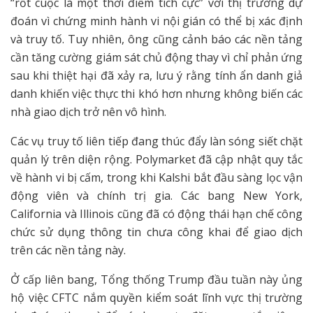
“rốt cuộc là một thời điểm tích cực” với thị trường dự
đoán vì chứng minh hành vi nội gián có thể bị xác định
và truy tố. Tuy nhiên, ông cũng cảnh báo các nền tảng
cần tăng cường giám sát chủ động thay vì chỉ phản ứng
sau khi thiệt hại đã xảy ra, lưu ý rằng tính ẩn danh giả
danh khiến việc thực thi khó hơn nhưng không biến các
nhà giao dịch trở nên vô hình.
Các vụ truy tố liên tiếp đang thúc đẩy làn sóng siết chặt
quản lý trên diện rộng. Polymarket đã cập nhật quy tắc
về hành vi bị cấm, trong khi Kalshi bắt đầu sàng lọc vận
động viên và chính trị gia. Các bang New York,
California và Illinois cũng đã có động thái hạn chế công
chức sử dụng thông tin chưa công khai để giao dịch
trên các nền tảng này.
Ở cấp liên bang, Tổng thống Trump đầu tuần này ủng
hộ việc CFTC nắm quyền kiểm soát lĩnh vực thị trường