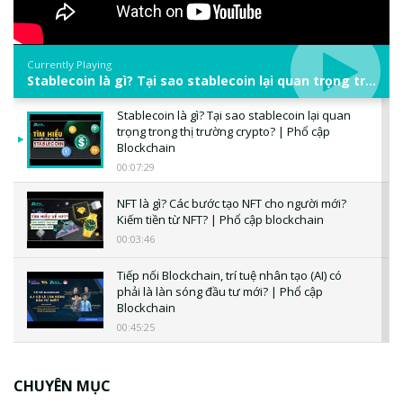
Currently Playing
Stablecoin là gì? Tại sao stablecoin lại quan trọng trong thị trường crypto? | Phổ cập Blockchain
Stablecoin là gì? Tại sao stablecoin lại quan
trọng trong thị trường crypto? | Phổ cập
Blockchain
00:07:29
NFT là gì? Các bước tạo NFT cho người mới?
Kiếm tiền từ NFT? | Phổ cập blockchain
00:03:46
Tiếp nối Blockchain, trí tuệ nhân tạo (AI) có
phải là làn sóng đầu tư mới? | Phổ cập
Blockchain
00:45:25
CBDC là gì? Tổng quan về CBDC? Tại sao
ngân hàng trung ương lại quan trọng? | Phổ
CHUYÊN MỤC
cập Blockchain