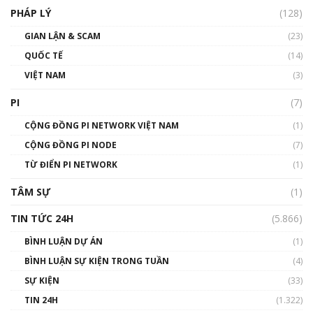
PHÁP LÝ
(128)
Talkshow17: Mùa đông Crypto – Chiếc khăn
GIAN LẬN & SCAM
gió ấm
(23)
01:40:40
QUỐC TẾ
(14)
VIỆT NAM
(3)
Talkshow 16: Làn sóng số tại Việt Nam và thế
giới
PI
(7)
01:49:30
CỘNG ĐỒNG PI NETWORK VIỆT NAM
(1)
Talkshow 14: MemeCoin – Trò đùa tỷ đô
CỘNG ĐỒNG PI NODE
(7)
#phocapblockchain #PCB #meme
TỪ ĐIỂN PI NETWORK
(1)
01:29:26
TÂM SỰ
(1)
TIN TỨC 24H
(5.866)
BÌNH LUẬN DỰ ÁN
(1)
BÌNH LUẬN SỰ KIỆN TRONG TUẦN
(4)
SỰ KIỆN
(33)
TIN 24H
(1.322)