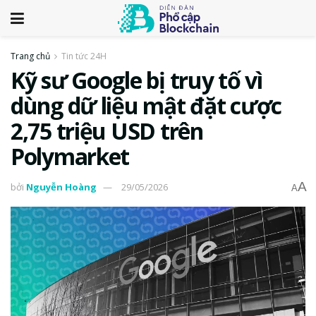
Trang chủ
Tin tức 24H
Kỹ sư Google bị truy tố vì
dùng dữ liệu mật đặt cược
2,75 triệu USD trên
Polymarket
A
bởi
Nguyễn Hoàng
29/05/2026
A