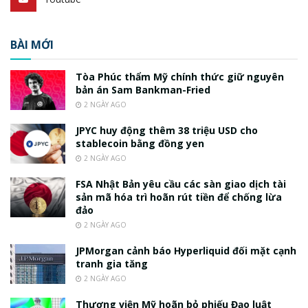
BÀI MỚI
Tòa Phúc thẩm Mỹ chính thức giữ nguyên
bản án Sam Bankman-Fried
2 NGÀY AGO
JPYC huy động thêm 38 triệu USD cho
stablecoin bằng đồng yen
2 NGÀY AGO
FSA Nhật Bản yêu cầu các sàn giao dịch tài
sản mã hóa trì hoãn rút tiền để chống lừa
đảo
2 NGÀY AGO
JPMorgan cảnh báo Hyperliquid đối mặt cạnh
tranh gia tăng
2 NGÀY AGO
Thượng viện Mỹ hoãn bỏ phiếu Đạo luật