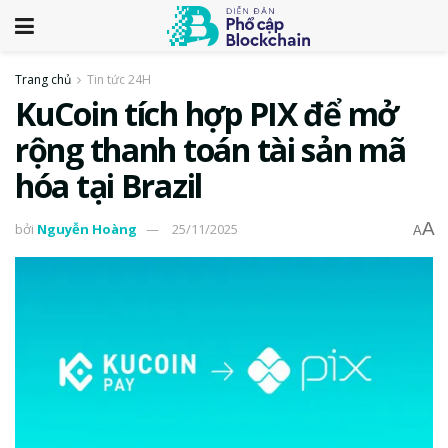
Trang chủ
Tin tức 24H
KuCoin tích hợp PIX để mở
rộng thanh toán tài sản mã
hóa tại Brazil
A
bởi
Nguyễn Hoàng
25/11/2025
A