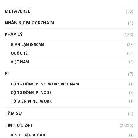
METAVERSE
(18)
Talkshow18: Làn sóng tài năng Việt trở về từ
Silicon Valley - Sức bật mới cho Việt Nam
NHÂN SỰ BLOCKCHAIN
(1)
01:32:59
PHÁP LÝ
(128)
Talkshow17: Mùa đông Crypto – Chiếc khăn
GIAN LẬN & SCAM
gió ấm
(23)
01:40:40
QUỐC TẾ
(14)
VIỆT NAM
(3)
Talkshow 16: Làn sóng số tại Việt Nam và thế
giới
PI
(7)
01:49:30
CỘNG ĐỒNG PI NETWORK VIỆT NAM
(1)
Talkshow 14: MemeCoin – Trò đùa tỷ đô
CỘNG ĐỒNG PI NODE
(7)
#phocapblockchain #PCB #meme
TỪ ĐIỂN PI NETWORK
(1)
01:29:26
TÂM SỰ
(1)
TIN TỨC 24H
(5.856)
BÌNH LUẬN DỰ ÁN
(1)