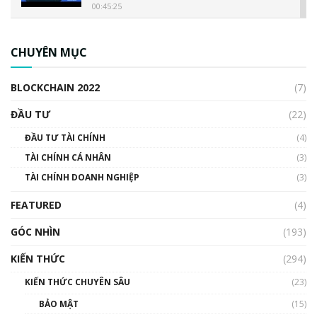
00:45:25
CBDC là gì? Tổng quan về CBDC? Tại sao
ngân hàng trung ương lại quan trọng? | Phổ
CHUYÊN MỤC
cập Blockchain
00:04:38
BLOCKCHAIN 2022
(7)
Triển vọng nào cho Bitcoin. Thị trường liệu có
uptrend trong năm 2023? | Phổ cập
ĐẦU TƯ
(22)
Blockchain
ĐẦU TƯ TÀI CHÍNH
(4)
00:02:14
TÀI CHÍNH CÁ NHÂN
(3)
Nhìn lại năm 2022: Những sự kiện ảnh hưởng
TÀI CHÍNH DOANH NGHIỆP
đến hệ sinh thái tiền mã hoá | Phổ cập
(3)
Blockchain
FEATURED
(4)
00:15:29
GÓC NHÌN
Nhìn lại năm 2022: Những nhân vật ảnh
(193)
hưởng nhất hệ sinh thái tiền mã hoá | Phổ
cập Blockchain
KIẾN THỨC
(294)
00:16:07
KIẾN THỨC CHUYÊN SÂU
(23)
Talkshow 27: Ranh giới giữa tầm ảnh hưởng
BẢO MẬT
(15)
và sự thao túng giá | Phổ cập Blockchain