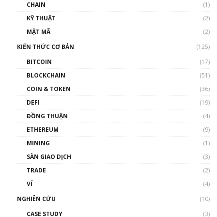
CHAIN
(1)
01:35:05
KỸ THUẬT
(2)
Nhân sự tương lại ngành Blockchain Việt
MẬT MÃ
(2)
Nam | Phổ cập Blockchain
KIẾN THỨC CƠ BẢN
(125)
00:43:47
BITCOIN
(17)
Blockchain đang được ứng dụng ở Việt Nam
BLOCKCHAIN
(51)
như thể nào?
COIN & TOKEN
(36)
00:39:31
DEFI
(19)
Chìa khóa mở lối cơ hội trước các quĩ đầu tư |
ĐỒNG THUẬN
(4)
Phổ cập Blockchain
ETHEREUM
(9)
00:35:11
MINING
(1)
Talkshow 20: Biến động giá của tài sản truyền
SÀN GIAO DỊCH
(3)
thống & Crypto qua các cuộc chiến | Phổ cập
Blockchain
TRADE
(2)
01:34:46
VÍ
(4)
Talkshow 19: GameFi Việt Nam – Báo động
NGHIÊN CỨU
(10)
đỏ
CASE STUDY
(3)
01:24:45