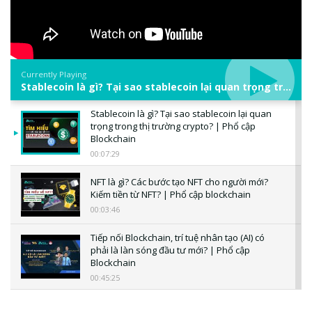
Currently Playing
Stablecoin là gì? Tại sao stablecoin lại quan trọng trong thị trường crypto? | Phổ cập Blockchain
Stablecoin là gì? Tại sao stablecoin lại quan
trọng trong thị trường crypto? | Phổ cập
Blockchain
00:07:29
NFT là gì? Các bước tạo NFT cho người mới?
Kiếm tiền từ NFT? | Phổ cập blockchain
00:03:46
Tiếp nối Blockchain, trí tuệ nhân tạo (AI) có
phải là làn sóng đầu tư mới? | Phổ cập
Blockchain
00:45:25
CBDC là gì? Tổng quan về CBDC? Tại sao