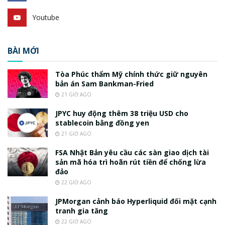
Youtube
BÀI MỚI
Tòa Phúc thẩm Mỹ chính thức giữ nguyên
bản án Sam Bankman-Fried
21 GIỜ AGO
JPYC huy động thêm 38 triệu USD cho
stablecoin bằng đồng yen
21 GIỜ AGO
FSA Nhật Bản yêu cầu các sàn giao dịch tài
sản mã hóa trì hoãn rút tiền để chống lừa
đảo
22 GIỜ AGO
JPMorgan cảnh báo Hyperliquid đối mặt cạnh
tranh gia tăng
22 GIỜ AGO