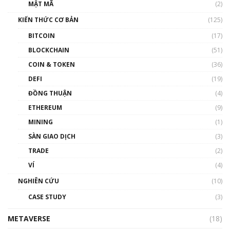
Nhân sự tương lại ngành Blockchain Việt
MẬT MÃ
(2)
Nam | Phổ cập Blockchain
KIẾN THỨC CƠ BẢN
(125)
00:43:47
BITCOIN
(17)
Blockchain đang được ứng dụng ở Việt Nam
BLOCKCHAIN
(51)
như thể nào?
COIN & TOKEN
(36)
00:39:31
DEFI
(19)
Chìa khóa mở lối cơ hội trước các quĩ đầu tư |
ĐỒNG THUẬN
(4)
Phổ cập Blockchain
ETHEREUM
(9)
00:35:11
MINING
(1)
Talkshow 20: Biến động giá của tài sản truyền
SÀN GIAO DỊCH
(3)
thống & Crypto qua các cuộc chiến | Phổ cập
Blockchain
TRADE
(2)
01:34:46
VÍ
(4)
Talkshow 19: GameFi Việt Nam – Báo động
NGHIÊN CỨU
(10)
đỏ
CASE STUDY
(3)
01:24:45
METAVERSE
(18)
Talkshow18: Làn sóng tài năng Việt trở về từ