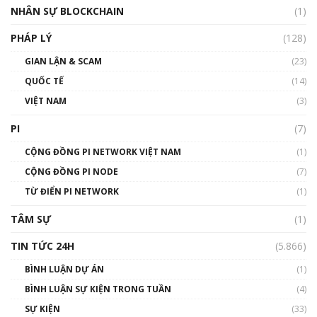
Silicon Valley - Sức bật mới cho Việt Nam
NHÂN SỰ BLOCKCHAIN
(1)
01:32:59
PHÁP LÝ
(128)
Talkshow17: Mùa đông Crypto – Chiếc khăn
GIAN LẬN & SCAM
gió ấm
(23)
01:40:40
QUỐC TẾ
(14)
VIỆT NAM
(3)
Talkshow 16: Làn sóng số tại Việt Nam và thế
giới
PI
(7)
01:49:30
CỘNG ĐỒNG PI NETWORK VIỆT NAM
(1)
Talkshow 14: MemeCoin – Trò đùa tỷ đô
CỘNG ĐỒNG PI NODE
(7)
#phocapblockchain #PCB #meme
TỪ ĐIỂN PI NETWORK
(1)
01:29:26
TÂM SỰ
(1)
TIN TỨC 24H
(5.866)
BÌNH LUẬN DỰ ÁN
(1)
BÌNH LUẬN SỰ KIỆN TRONG TUẦN
(4)
SỰ KIỆN
(33)