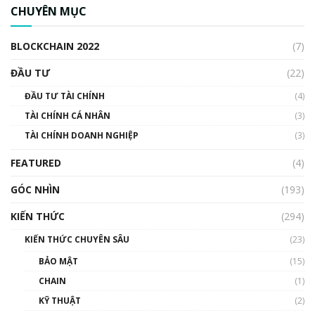
ngân hàng trung ương lại quan trọng? | Phổ
CHUYÊN MỤC
cập Blockchain
00:04:38
BLOCKCHAIN 2022
(7)
Triển vọng nào cho Bitcoin. Thị trường liệu có
uptrend trong năm 2023? | Phổ cập
ĐẦU TƯ
(22)
Blockchain
ĐẦU TƯ TÀI CHÍNH
(4)
00:02:14
TÀI CHÍNH CÁ NHÂN
(3)
Nhìn lại năm 2022: Những sự kiện ảnh hưởng
TÀI CHÍNH DOANH NGHIỆP
đến hệ sinh thái tiền mã hoá | Phổ cập
(3)
Blockchain
FEATURED
(4)
00:15:29
GÓC NHÌN
Nhìn lại năm 2022: Những nhân vật ảnh
(193)
hưởng nhất hệ sinh thái tiền mã hoá | Phổ
cập Blockchain
KIẾN THỨC
(294)
00:16:07
KIẾN THỨC CHUYÊN SÂU
(23)
Talkshow 27: Ranh giới giữa tầm ảnh hưởng
BẢO MẬT
(15)
và sự thao túng giá | Phổ cập Blockchain
CHAIN
(1)
01:35:05
KỸ THUẬT
(2)