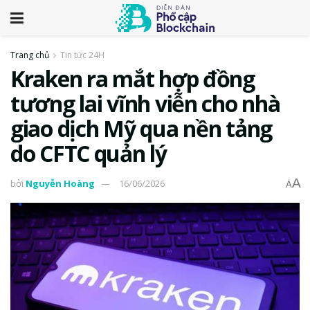
Trang chủ
Tin tức 24H
Kraken ra mắt hợp đồng
tương lai vĩnh viễn cho nhà
giao dịch Mỹ qua nền tảng
do CFTC quản lý
A
bởi
Nguyễn Hoàng
16/06/2026
A