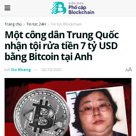
Trang chủ
Tin tức 24H
Tin tức Blockchain
Một công dân Trung Quốc
nhận tội rửa tiền 7 tỷ USD
bằng Bitcoin tại Anh
A
bởi
Do Khang
02/10/2025
A