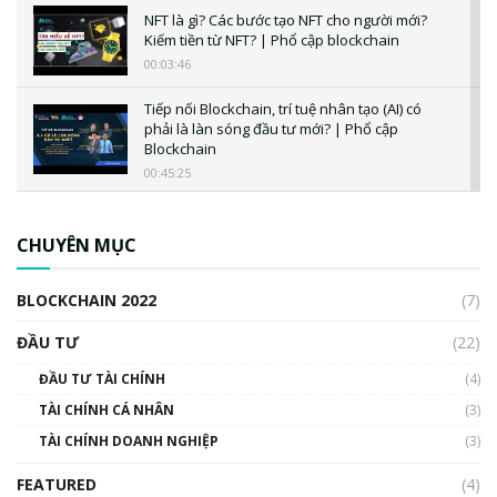
NFT là gì? Các bước tạo NFT cho người mới?
Kiếm tiền từ NFT? | Phổ cập blockchain
00:03:46
Tiếp nối Blockchain, trí tuệ nhân tạo (AI) có
phải là làn sóng đầu tư mới? | Phổ cập
Blockchain
00:45:25
CBDC là gì? Tổng quan về CBDC? Tại sao
ngân hàng trung ương lại quan trọng? | Phổ
CHUYÊN MỤC
cập Blockchain
00:04:38
BLOCKCHAIN 2022
(7)
Triển vọng nào cho Bitcoin. Thị trường liệu có
uptrend trong năm 2023? | Phổ cập
ĐẦU TƯ
(22)
Blockchain
ĐẦU TƯ TÀI CHÍNH
(4)
00:02:14
TÀI CHÍNH CÁ NHÂN
(3)
Nhìn lại năm 2022: Những sự kiện ảnh hưởng
TÀI CHÍNH DOANH NGHIỆP
đến hệ sinh thái tiền mã hoá | Phổ cập
(3)
Blockchain
FEATURED
(4)
00:15:29