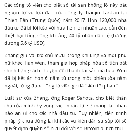
Các công tố viên cho biết số tài sản khổng lồ này bắt
nguồn từ vụ lừa đảo của công ty Tianjin Lantian tại
Thiên Tân (Trung Quốc) năm 2017. Hơn 128,000 nhà
đầu tư đã bị lôi kéo với hứa hẹn lợi nhuận cao, dẫn đến
thiệt hại tổng cộng khoảng 40 tỷ nhân dân tệ (tương
đương 5,6 tỷ USD).
Zhang giữ vai trò chủ mưu, trong khi Ling và một phụ
nữ khác, Jian Wen, tham gia hợp pháp hóa số tiền bất
chính bằng cách chuyển đổi thành tài sản mã hoá. Wen
đã bị kết án hơn 6 năm tù trong một phiên tòa năm
ngoái, từng được công tố viên gọi là “siêu tội phạm”.
Luật sư của Zhang, ông Roger Sahota, cho biết thân
chủ của mình hy vọng việc nhận tội sẽ mang lại phần
nào an ủi cho các nhà đầu tư. Tuy nhiên, tiến trình
pháp lý chưa dừng lại khi các vụ kiện dân sự sắp tới sẽ
quyết định quyền sở hữu đối với số Bitcoin bị tịch thu –