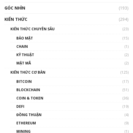
GÓC NHÌN
Nhìn lại năm 2022: Những nhân vật ảnh
(193)
hưởng nhất hệ sinh thái tiền mã hoá | Phổ
cập Blockchain
KIẾN THỨC
(294)
00:16:07
KIẾN THỨC CHUYÊN SÂU
(23)
Talkshow 27: Ranh giới giữa tầm ảnh hưởng
BẢO MẬT
(15)
và sự thao túng giá | Phổ cập Blockchain
CHAIN
(1)
01:35:05
KỸ THUẬT
(2)
Nhân sự tương lại ngành Blockchain Việt
MẬT MÃ
(2)
Nam | Phổ cập Blockchain
KIẾN THỨC CƠ BẢN
(125)
00:43:47
BITCOIN
(17)
Blockchain đang được ứng dụng ở Việt Nam
BLOCKCHAIN
(51)
như thể nào?
COIN & TOKEN
(36)
00:39:31
DEFI
(19)
Chìa khóa mở lối cơ hội trước các quĩ đầu tư |
ĐỒNG THUẬN
(4)
Phổ cập Blockchain
ETHEREUM
(9)
00:35:11
MINING
(1)