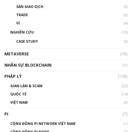
Talkshow 20: Biến động giá của tài sản truyền
SÀN GIAO DỊCH
(3)
thống & Crypto qua các cuộc chiến | Phổ cập
Blockchain
TRADE
(2)
01:34:46
VÍ
(4)
Talkshow 19: GameFi Việt Nam – Báo động
NGHIÊN CỨU
(10)
đỏ
CASE STUDY
(3)
01:24:45
METAVERSE
(18)
Talkshow18: Làn sóng tài năng Việt trở về từ
Silicon Valley - Sức bật mới cho Việt Nam
NHÂN SỰ BLOCKCHAIN
(1)
01:32:59
PHÁP LÝ
(128)
Talkshow17: Mùa đông Crypto – Chiếc khăn
GIAN LẬN & SCAM
gió ấm
(23)
01:40:40
QUỐC TẾ
(14)
VIỆT NAM
(3)
Talkshow 16: Làn sóng số tại Việt Nam và thế
giới
PI
(7)
01:49:30
CỘNG ĐỒNG PI NETWORK VIỆT NAM
(1)
Talkshow 14: MemeCoin – Trò đùa tỷ đô
CỘNG ĐỒNG PI NODE
(7)