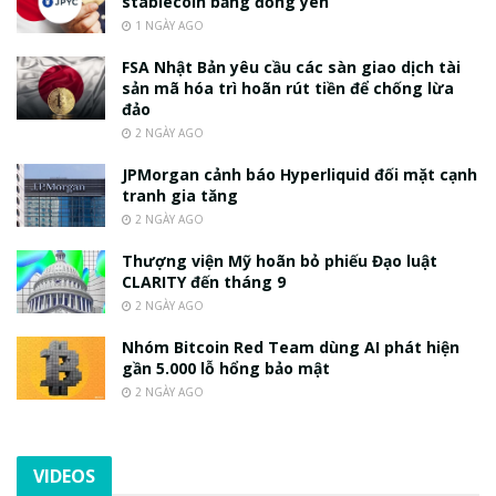
stablecoin bằng đồng yen
1 NGÀY AGO
FSA Nhật Bản yêu cầu các sàn giao dịch tài
sản mã hóa trì hoãn rút tiền để chống lừa
đảo
2 NGÀY AGO
JPMorgan cảnh báo Hyperliquid đối mặt cạnh
tranh gia tăng
2 NGÀY AGO
Thượng viện Mỹ hoãn bỏ phiếu Đạo luật
CLARITY đến tháng 9
2 NGÀY AGO
Nhóm Bitcoin Red Team dùng AI phát hiện
gần 5.000 lỗ hổng bảo mật
2 NGÀY AGO
VIDEOS