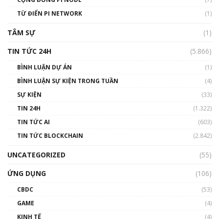
#phocapblockchain #PCB #meme
TỪ ĐIỂN PI NETWORK
(1)
01:29:26
TÂM SỰ
(1)
TIN TỨC 24H
(5.866)
BÌNH LUẬN DỰ ÁN
(1)
BÌNH LUẬN SỰ KIỆN TRONG TUẦN
(4)
SỰ KIỆN
(33)
TIN 24H
(1.322)
TIN TỨC AI
(603)
TIN TỨC BLOCKCHAIN
(2.842)
UNCATEGORIZED
(55)
ỨNG DỤNG
(106)
CBDC
(53)
GAME
(4)
KINH TẾ
(4)