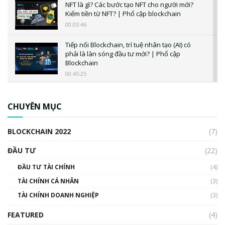
NFT là gì? Các bước tạo NFT cho người mới?
Kiếm tiền từ NFT? | Phổ cập blockchain
00:03:46
Tiếp nối Blockchain, trí tuệ nhân tạo (AI) có
phải là làn sóng đầu tư mới? | Phổ cập
Blockchain
00:45:25
CBDC là gì? Tổng quan về CBDC? Tại sao
ngân hàng trung ương lại quan trọng? | Phổ
CHUYÊN MỤC
cập Blockchain
00:04:38
BLOCKCHAIN 2022
(7)
Triển vọng nào cho Bitcoin. Thị trường liệu có
uptrend trong năm 2023? | Phổ cập
ĐẦU TƯ
(22)
Blockchain
ĐẦU TƯ TÀI CHÍNH
(4)
00:02:14
TÀI CHÍNH CÁ NHÂN
(3)
Nhìn lại năm 2022: Những sự kiện ảnh hưởng
TÀI CHÍNH DOANH NGHIỆP
đến hệ sinh thái tiền mã hoá | Phổ cập
(3)
Blockchain
FEATURED
(4)
00:15:29