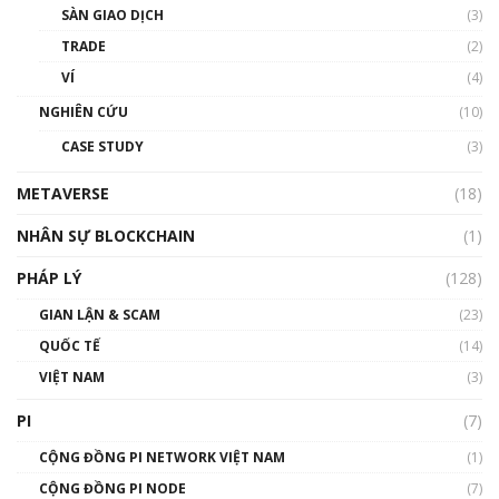
SÀN GIAO DỊCH
(3)
thống & Crypto qua các cuộc chiến | Phổ cập
Blockchain
TRADE
(2)
01:34:46
VÍ
(4)
Talkshow 19: GameFi Việt Nam – Báo động
NGHIÊN CỨU
(10)
đỏ
CASE STUDY
(3)
01:24:45
METAVERSE
(18)
Talkshow18: Làn sóng tài năng Việt trở về từ
Silicon Valley - Sức bật mới cho Việt Nam
NHÂN SỰ BLOCKCHAIN
(1)
01:32:59
PHÁP LÝ
(128)
Talkshow17: Mùa đông Crypto – Chiếc khăn
GIAN LẬN & SCAM
gió ấm
(23)
01:40:40
QUỐC TẾ
(14)
VIỆT NAM
(3)
Talkshow 16: Làn sóng số tại Việt Nam và thế
giới
PI
(7)
01:49:30
CỘNG ĐỒNG PI NETWORK VIỆT NAM
(1)
Talkshow 14: MemeCoin – Trò đùa tỷ đô
CỘNG ĐỒNG PI NODE
(7)