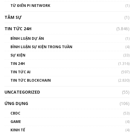
#phocapblockchain #PCB #meme
TỪ ĐIỂN PI NETWORK
(1)
01:29:26
TÂM SỰ
(1)
TIN TỨC 24H
(5.846)
BÌNH LUẬN DỰ ÁN
(1)
BÌNH LUẬN SỰ KIỆN TRONG TUẦN
(4)
SỰ KIỆN
(33)
TIN 24H
(1.316)
TIN TỨC AI
(597)
TIN TỨC BLOCKCHAIN
(2.830)
UNCATEGORIZED
(55)
ỨNG DỤNG
(106)
CBDC
(53)
GAME
(4)
KINH TẾ
(4)