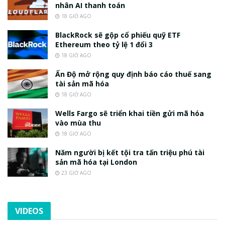
nhân AI thanh toán
18 GIỜ AGO
BlackRock sẽ gộp cổ phiếu quỹ ETF
Ethereum theo tỷ lệ 1 đổi 3
18 GIỜ AGO
Ấn Độ mở rộng quy định báo cáo thuế sang
tài sản mã hóa
18 GIỜ AGO
Wells Fargo sẽ triển khai tiền gửi mã hóa
vào mùa thu
18 GIỜ AGO
Năm người bị kết tội tra tấn triệu phú tài
sản mã hóa tại London
23 GIỜ AGO
VIDEOS