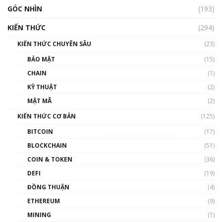
GÓC NHÌN
Nhìn lại năm 2022: Những nhân vật ảnh
(193)
hưởng nhất hệ sinh thái tiền mã hoá | Phổ
cập Blockchain
KIẾN THỨC
(294)
00:16:07
KIẾN THỨC CHUYÊN SÂU
(23)
Talkshow 27: Ranh giới giữa tầm ảnh hưởng
BẢO MẬT
(15)
và sự thao túng giá | Phổ cập Blockchain
CHAIN
(1)
01:35:05
KỸ THUẬT
(2)
Nhân sự tương lại ngành Blockchain Việt
MẬT MÃ
(2)
Nam | Phổ cập Blockchain
KIẾN THỨC CƠ BẢN
(125)
00:43:47
BITCOIN
(17)
Blockchain đang được ứng dụng ở Việt Nam
BLOCKCHAIN
(51)
như thể nào?
COIN & TOKEN
(36)
00:39:31
DEFI
(19)
Chìa khóa mở lối cơ hội trước các quĩ đầu tư |
ĐỒNG THUẬN
(4)
Phổ cập Blockchain
ETHEREUM
(9)
00:35:11
MINING
(1)
Talkshow 20: Biến động giá của tài sản truyền