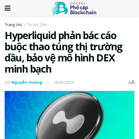
Trang chủ
Tin tức 24H
Hyperliquid phản bác cáo
buộc thao túng thị trường
dầu, bảo vệ mô hình DEX
minh bạch
A
bởi
Nguyễn Hoàng
18/05/2026
A