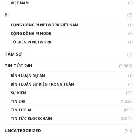
VIỆT NAM
(3)
Talkshow 16: Làn sóng số tại Việt Nam và thế
giới
PI
(7)
01:49:30
CỘNG ĐỒNG PI NETWORK VIỆT NAM
(1)
Talkshow 14: MemeCoin – Trò đùa tỷ đô
CỘNG ĐỒNG PI NODE
(7)
#phocapblockchain #PCB #meme
TỪ ĐIỂN PI NETWORK
(1)
01:29:26
TÂM SỰ
(1)
TIN TỨC 24H
(5.866)
BÌNH LUẬN DỰ ÁN
(1)
BÌNH LUẬN SỰ KIỆN TRONG TUẦN
(4)
SỰ KIỆN
(33)
TIN 24H
(1.322)
TIN TỨC AI
(603)
TIN TỨC BLOCKCHAIN
(2.842)
UNCATEGORIZED
(55)