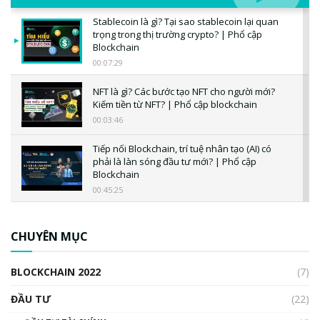
Stablecoin là gì? Tại sao stablecoin lại quan
trọng trong thị trường crypto? | Phổ cập
Blockchain
00:07:29
NFT là gì? Các bước tạo NFT cho người mới?
Kiếm tiền từ NFT? | Phổ cập blockchain
00:03:46
Tiếp nối Blockchain, trí tuệ nhân tạo (AI) có
phải là làn sóng đầu tư mới? | Phổ cập
Blockchain
00:45:25
CBDC là gì? Tổng quan về CBDC? Tại sao
ngân hàng trung ương lại quan trọng? | Phổ
CHUYÊN MỤC
cập Blockchain
00:04:38
BLOCKCHAIN 2022
(7)
Triển vọng nào cho Bitcoin. Thị trường liệu có
uptrend trong năm 2023? | Phổ cập
ĐẦU TƯ
(22)
Blockchain