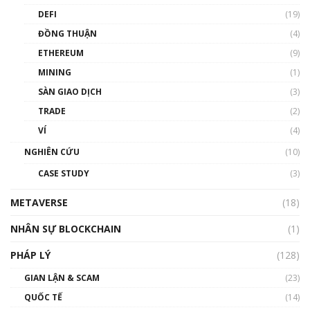
DEFI
(19)
Chìa khóa mở lối cơ hội trước các quĩ đầu tư |
ĐỒNG THUẬN
(4)
Phổ cập Blockchain
ETHEREUM
(9)
00:35:11
MINING
(1)
Talkshow 20: Biến động giá của tài sản truyền
SÀN GIAO DỊCH
(3)
thống & Crypto qua các cuộc chiến | Phổ cập
Blockchain
TRADE
(2)
01:34:46
VÍ
(4)
Talkshow 19: GameFi Việt Nam – Báo động
NGHIÊN CỨU
(10)
đỏ
CASE STUDY
(3)
01:24:45
METAVERSE
(18)
Talkshow18: Làn sóng tài năng Việt trở về từ
Silicon Valley - Sức bật mới cho Việt Nam
NHÂN SỰ BLOCKCHAIN
(1)
01:32:59
PHÁP LÝ
(128)
Talkshow17: Mùa đông Crypto – Chiếc khăn
GIAN LẬN & SCAM
gió ấm
(23)
01:40:40
QUỐC TẾ
(14)