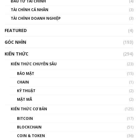
ĐẦU TƯ TÀI CHÍNH
(4)
00:02:14
TÀI CHÍNH CÁ NHÂN
(3)
Nhìn lại năm 2022: Những sự kiện ảnh hưởng
TÀI CHÍNH DOANH NGHIỆP
đến hệ sinh thái tiền mã hoá | Phổ cập
(3)
Blockchain
FEATURED
(4)
00:15:29
GÓC NHÌN
Nhìn lại năm 2022: Những nhân vật ảnh
(193)
hưởng nhất hệ sinh thái tiền mã hoá | Phổ
cập Blockchain
KIẾN THỨC
(294)
00:16:07
KIẾN THỨC CHUYÊN SÂU
(23)
Talkshow 27: Ranh giới giữa tầm ảnh hưởng
BẢO MẬT
(15)
và sự thao túng giá | Phổ cập Blockchain
CHAIN
(1)
01:35:05
KỸ THUẬT
(2)
Nhân sự tương lại ngành Blockchain Việt
MẬT MÃ
(2)
Nam | Phổ cập Blockchain
KIẾN THỨC CƠ BẢN
(125)
00:43:47
BITCOIN
(17)
Blockchain đang được ứng dụng ở Việt Nam
BLOCKCHAIN
(51)
như thể nào?
COIN & TOKEN
(36)
00:39:31