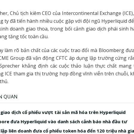
cher, Chủ tịch kiêm CEO của Intercontinental Exchange (ICE
g ty đã tiến hành nhiều cuộc gặp với đội ngũ Hyperliquid để
 kinh doanh giao thoa, trong bối cảnh giao dịch phái sinh 
ang tăng tốc toàn cầu.
y làm rõ bản chất của các cuộc trao đổi mà Bloomberg đưa
CME Group đã vận động CFTC áp dụng lập trường cứng rắn
 Sprecher khẳng định các cuộc thảo luận thực chất mang 
g ICE tham gia thị trường hợp đồng vĩnh viễn trên chuỗi, 
thủ.
ÊN QUAN
 giao dịch cổ phiếu vượt tài sản mã hóa trên Hyperliquid
ore đưa Hyperliquid vào danh sách cảnh báo nhà đầu tư
 lập liên doanh đưa cổ phiếu token hóa đến 120 triệu nhà gi