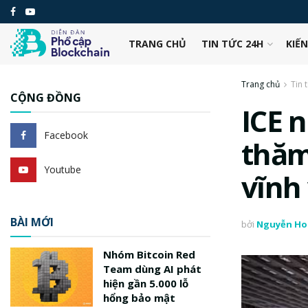
TRANG CHỦ
TIN TỨC 24H
KIẾ
Trang chủ
Tin 
CỘNG ĐỒNG
ICE 
Facebook
thăm
Youtube
vĩnh 
BÀI MỚI
bởi
Nguyễn Ho
Nhóm Bitcoin Red
Team dùng AI phát
hiện gần 5.000 lỗ
hổng bảo mật