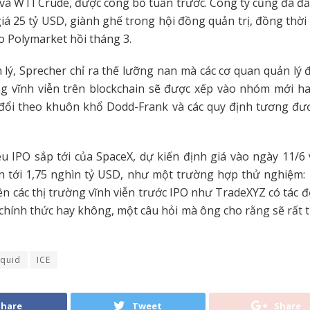
và WTI Crude, được công bố tuần trước. Công ty cũng đã đ
iá 25 tỷ USD, giành ghế trong hội đồng quản trị, đồng thời
o Polymarket hồi tháng 3.
 lý, Sprecher chỉ ra thế lưỡng nan mà các cơ quan quản lý 
ng vĩnh viễn trên blockchain sẽ được xếp vào nhóm mới h
 đổi theo khuôn khổ Dodd-Frank và các quy định tương đư
 IPO sắp tới của SpaceX, dự kiến định giá vào ngày 11/6
ên tới 1,75 nghìn tỷ USD, như một trường hợp thử nghiệm: 
n các thị trường vĩnh viễn trước IPO như TradeXYZ có tác
 chính thức hay không, một câu hỏi mà ông cho rằng sẽ rất t
iquid
ICE
Share
Tweet
Share