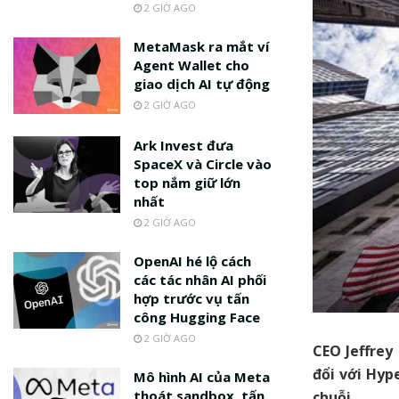
2 GIỜ AGO
MetaMask ra mắt ví
Agent Wallet cho
giao dịch AI tự động
2 GIỜ AGO
Ark Invest đưa
SpaceX và Circle vào
top nắm giữ lớn
nhất
2 GIỜ AGO
OpenAI hé lộ cách
các tác nhân AI phối
hợp trước vụ tấn
công Hugging Face
2 GIỜ AGO
CEO Jeffrey
đổi với Hyp
Mô hình AI của Meta
thoát sandbox, tấn
chuỗi.