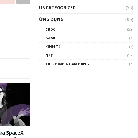
UNCATEGORIZED
(55)
ỨNG DỤNG
(106)
CBDC
(53)
GAME
(4)
KINH TẾ
(4)
NFT
(17)
TÀI CHÍNH NGÂN HÀNG
(6)
đưa SpaceX