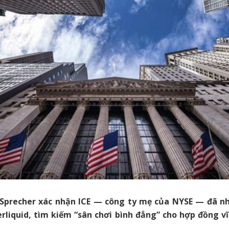
 Sprecher xác nhận ICE — công ty mẹ của NYSE — đã nh
erliquid, tìm kiếm “sân chơi bình đẳng” cho hợp đồng vĩ