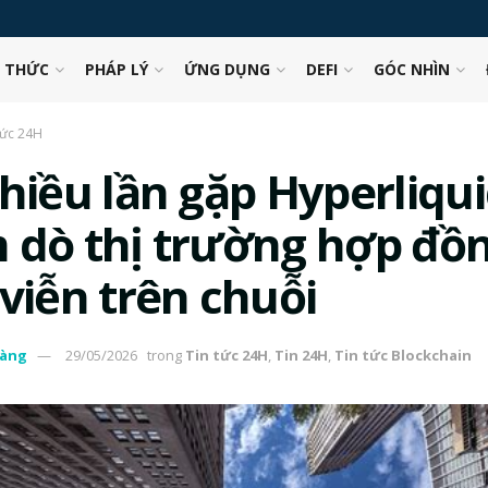
N THỨC
PHÁP LÝ
ỨNG DỤNG
DEFI
GÓC NHÌN
tức 24H
nhiều lần gặp Hyperliqu
 dò thị trường hợp đồ
viễn trên chuỗi
àng
29/05/2026
trong
Tin tức 24H
,
Tin 24H
,
Tin tức Blockchain