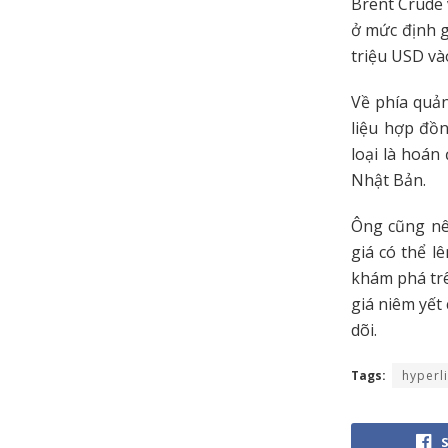
Brent Crude 
ở mức định g
triệu USD và
Về phía quản
liệu hợp đồ
loại là hoán
Nhật Bản.
Ông cũng nêu
giá có thể l
khám phá trê
giá niêm yết
dõi.
Tags:
hyperl