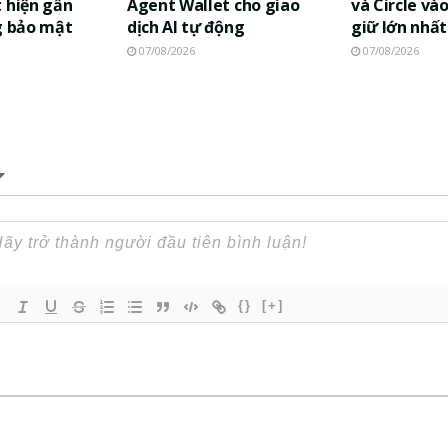
 hiện gần
Agent Wallet cho giao
và Circle và
g bảo mật
dịch AI tự động
giữ lớn nhất
07/08/2026
07/08/2026
{}
[+]