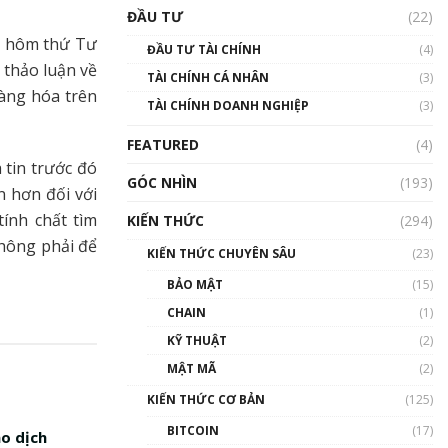
Triển vọng nào cho
ĐẦU TƯ
(22)
Bitcoin. Thị trường liệu có
uptrend trong năm 2023? |
), hôm thứ Tư
ĐẦU TƯ TÀI CHÍNH
(4)
Phổ cập Blockchain
 thảo luận về
TÀI CHÍNH CÁ NHÂN
(3)
00:02:14
hàng hóa trên
TÀI CHÍNH DOANH NGHIỆP
(3)
Nhìn lại năm 2022: Những
sự kiện ảnh hưởng đến hệ
FEATURED
(4)
sinh thái tiền mã hoá |
 tin trước đó
Phổ cập Blockchain
GÓC NHÌN
(193)
00:15:29
 hơn đối với
tính chất tìm
KIẾN THỨC
(294)
Nhìn lại năm 2022: Những
không phải để
nhân vật ảnh hưởng nhất
KIẾN THỨC CHUYÊN SÂU
(23)
hệ sinh thái tiền mã hoá |
Phổ cập Blockchain
BẢO MẬT
(15)
00:16:07
CHAIN
(1)
Talkshow 27: Ranh giới
KỸ THUẬT
(2)
giữa tầm ảnh hưởng và sự
MẬT MÃ
(2)
thao túng giá | Phổ cập
Blockchain
KIẾN THỨC CƠ BẢN
(125)
01:35:05
BITCOIN
(17)
ao dịch