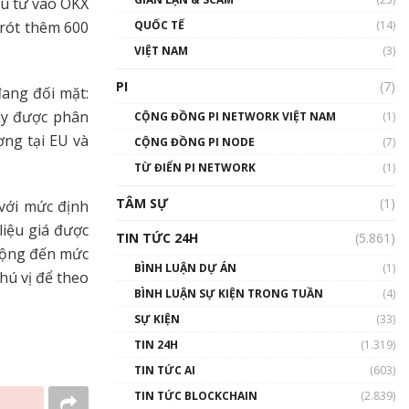
ầu tư vào OKX
01:24:45
QUỐC TẾ
(14)
 rót thêm 600
Talkshow18: Làn sóng tài
VIỆT NAM
(3)
năng Việt trở về từ Silicon
Valley - Sức bật mới cho
PI
(7)
đang đối mặt:
Việt Nam
ay được phân
01:32:59
CỘNG ĐỒNG PI NETWORK VIỆT NAM
(1)
ơng tại EU và
CỘNG ĐỒNG PI NODE
(7)
Talkshow17: Mùa đông
TỪ ĐIỂN PI NETWORK
Crypto – Chiếc khăn gió ấm
(1)
01:40:40
TÂM SỰ
(1)
 với mức định
Talkshow 16: Làn sóng số
liệu giá được
TIN TỨC 24H
(5.861)
tại Việt Nam và thế giới
 động đến mức
01:49:30
BÌNH LUẬN DỰ ÁN
(1)
hú vị để theo
BÌNH LUẬN SỰ KIỆN TRONG TUẦN
(4)
Talkshow 14: MemeCoin –
Trò đùa tỷ đô
SỰ KIỆN
(33)
#phocapblockchain #PCB
TIN 24H
(1.319)
#meme
TIN TỨC AI
(603)
01:29:26
TIN TỨC BLOCKCHAIN
(2.839)