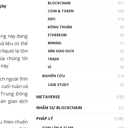
Nhân sự tương lại ngành
BLOCKCHAIN
(51)
gày
Blockchain Việt Nam | Phổ
cập Blockchain
COIN & TOKEN
(36)
00:43:47
DEFI
(19)
ĐỒNG THUẬN
(4)
Blockchain đang được ứng
dụng ở Việt Nam như thể
ETHEREUM
(9)
động này đang
nào?
và liệu có thể
MINING
(1)
00:39:31
liquid là tôn
SÀN GIAO DỊCH
(3)
Chìa khóa mở lối cơ hội
iúp chúng tôi
TRADE
(2)
trước các quĩ đầu tư | Phổ
cập Blockchain
 này.
VÍ
(4)
00:35:11
NGHIÊN CỨU
(10)
ch ngoài lĩnh
Talkshow 20: Biến động
CASE STUDY
(3)
 cuối tuần và
giá của tài sản truyền
thống & Crypto qua các
ở Trung Đông
METAVERSE
cuộc chiến | Phổ cập
(18)
àn giao dịch
Blockchain
NHÂN SỰ BLOCKCHAIN
(1)
01:34:46
PHÁP LÝ
(128)
Talkshow 19: GameFi Việt
ầu theo chuẩn
Nam – Báo động đỏ
GIAN LẬN & SCAM
(23)