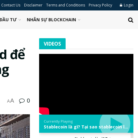
Contact Us
Disclaimer
Terms and Conditions
Privacy Policy
Login
ĐẦU TƯ
NHÂN SỰ BLOCKCHAIN
VIDEOS
id để
ng
0
A
A
Currently Playing
Stablecoin là gì? Tại sao stablecoin lại quan trọng trong thị trường crypto? | Phổ cập Blockchain