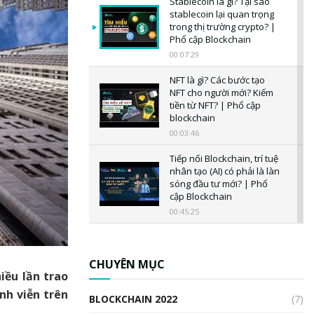
Stablecoin là gì? Tại sao
stablecoin lại quan trọng
trong thị trường crypto? |
Phổ cập Blockchain
00:07:29
NFT là gì? Các bước tạo
NFT cho người mới? Kiếm
tiền từ NFT? | Phổ cập
blockchain
00:03:46
Tiếp nối Blockchain, trí tuệ
nhân tạo (AI) có phải là làn
sóng đầu tư mới? | Phổ
cập Blockchain
00:45:25
CBDC là gì? Tổng quan về
CBDC? Tại sao ngân hàng
trung ương lại quan trọng?
CHUYÊN MỤC
iều lần trao
| Phổ cập Blockchain
00:04:38
nh viễn trên
BLOCKCHAIN 2022
(7)