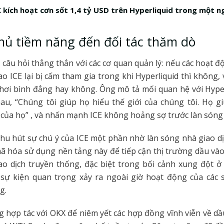
 kích hoạt cơn sốt 1,4 tỷ USD trên Hyperliquid trong một n
thủ tiềm năng đến đối tác thăm dò
 câu hỏi thẳng thắn với các cơ quan quản lý: nếu các hoạt 
sao ICE lại bị cấm tham gia trong khi Hyperliquid thì không, 
hơi bình đẳng hay không. Ông mô tả mối quan hệ với Hyper
au, “Chúng tôi giúp họ hiểu thế giới của chúng tôi. Họ g
i của họ” , và nhấn mạnh ICE không hoảng sợ trước làn sóng
thu hút sự chú ý của ICE một phần nhờ làn sóng nhà giao dị
mã hóa sử dụng nền tảng này để tiếp cận thị trường dầu vào
iao dịch truyền thống, đặc biệt trong bối cảnh xung đột 
 sự kiện quan trọng xảy ra ngoài giờ hoạt động của các s
g.
g hợp tác với OKX để niêm yết các hợp đồng vĩnh viễn về d