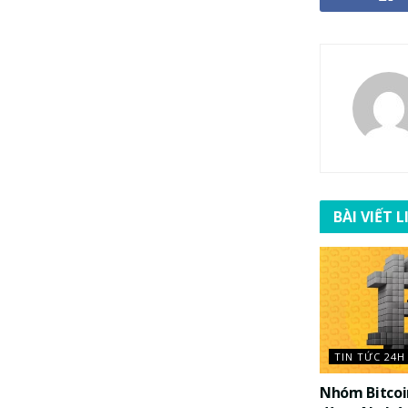
BÀI VIẾT 
TIN TỨC 24H
Nhóm Bitco