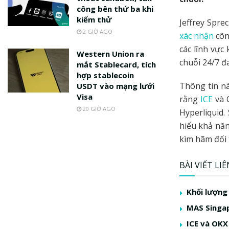
công bên thứ ba khi
kiểm thử
Jeffrey Spre
2 GIỜ AGO
xác nhận
côn
các lĩnh vực
Western Union ra
chuỗi 24/7 đ
mắt Stablecard, tích
hợp stablecoin
Thông tin nà
USDT vào mạng lưới
Visa
rằng
ICE
và 
20 GIỜ AGO
Hyperliquid.
hiểu khả năn
kìm hãm đối 
BÀI VIẾT LI
Khối lượng
MAS Singap
ICE và OKX