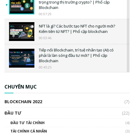
trọng trong thị trường crypto? | Phổ cập
Blockchain
00:07:29
NFT là gì? Các bước tạo NFT cho người mới?
Kiếm tiền từ NFT? | Phổ cập blockchain
00:03:46
Tiếp nối Blockchain, trí tuệ nhân tạo (AI) có
phải là làn sóng đầu tư mới? | Phổ cập
Blockchain
00:45:25
CBDC là gì? Tổng quan về CBDC? Tại sao
ngân hàng trung ương lại quan trọng? | Phổ
CHUYÊN MỤC
cập Blockchain
00:04:38
BLOCKCHAIN 2022
(7)
Triển vọng nào cho Bitcoin. Thị trường liệu có
uptrend trong năm 2023? | Phổ cập
ĐẦU TƯ
(22)
Blockchain
ĐẦU TƯ TÀI CHÍNH
(4)
00:02:14
TÀI CHÍNH CÁ NHÂN
(3)