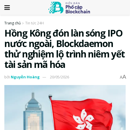
Trang chủ
Tin tức 24H
Hồng Kông đón làn sóng IPO
nước ngoài, Blockdaemon
thử nghiệm lộ trình niêm yết
tài sản mã hóa
A
bởi
Nguyễn Hoàng
20/05/2026
A