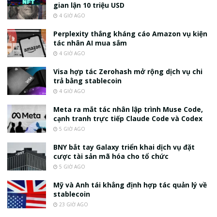
gian lận 10 triệu USD
4 GIỜ AGO
Perplexity thắng kháng cáo Amazon vụ kiện
tác nhân AI mua sắm
4 GIỜ AGO
Visa hợp tác Zerohash mở rộng dịch vụ chi
trả bằng stablecoin
4 GIỜ AGO
Meta ra mắt tác nhân lập trình Muse Code,
cạnh tranh trực tiếp Claude Code và Codex
5 GIỜ AGO
BNY bắt tay Galaxy triển khai dịch vụ đặt
cược tài sản mã hóa cho tổ chức
5 GIỜ AGO
Mỹ và Anh tái khẳng định hợp tác quản lý về
stablecoin
23 GIỜ AGO