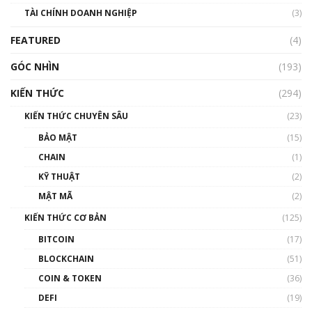
Nhìn lại năm 2022: Những sự kiện ảnh hưởng
TÀI CHÍNH DOANH NGHIỆP
đến hệ sinh thái tiền mã hoá | Phổ cập
(3)
Blockchain
FEATURED
(4)
00:15:29
GÓC NHÌN
Nhìn lại năm 2022: Những nhân vật ảnh
(193)
hưởng nhất hệ sinh thái tiền mã hoá | Phổ
cập Blockchain
KIẾN THỨC
(294)
00:16:07
KIẾN THỨC CHUYÊN SÂU
(23)
Talkshow 27: Ranh giới giữa tầm ảnh hưởng
BẢO MẬT
(15)
và sự thao túng giá | Phổ cập Blockchain
CHAIN
(1)
01:35:05
KỸ THUẬT
(2)
Nhân sự tương lại ngành Blockchain Việt
MẬT MÃ
(2)
Nam | Phổ cập Blockchain
KIẾN THỨC CƠ BẢN
(125)
00:43:47
BITCOIN
(17)
Blockchain đang được ứng dụng ở Việt Nam
BLOCKCHAIN
(51)
như thể nào?
COIN & TOKEN
(36)
00:39:31
DEFI
(19)
Chìa khóa mở lối cơ hội trước các quĩ đầu tư |