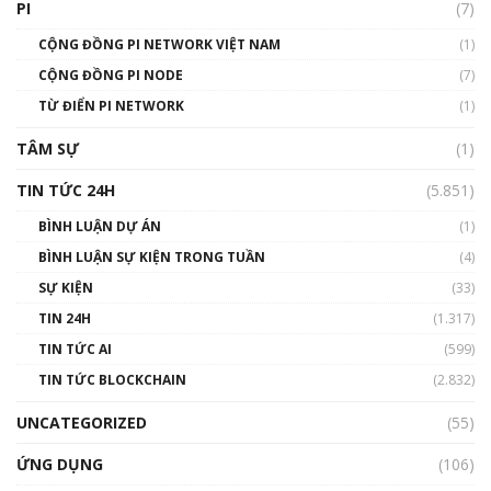
PI
(7)
01:49:30
CỘNG ĐỒNG PI NETWORK VIỆT NAM
(1)
Talkshow 14: MemeCoin – Trò đùa tỷ đô
CỘNG ĐỒNG PI NODE
(7)
#phocapblockchain #PCB #meme
TỪ ĐIỂN PI NETWORK
(1)
01:29:26
TÂM SỰ
(1)
TIN TỨC 24H
(5.851)
BÌNH LUẬN DỰ ÁN
(1)
BÌNH LUẬN SỰ KIỆN TRONG TUẦN
(4)
SỰ KIỆN
(33)
TIN 24H
(1.317)
TIN TỨC AI
(599)
TIN TỨC BLOCKCHAIN
(2.832)
UNCATEGORIZED
(55)
ỨNG DỤNG
(106)