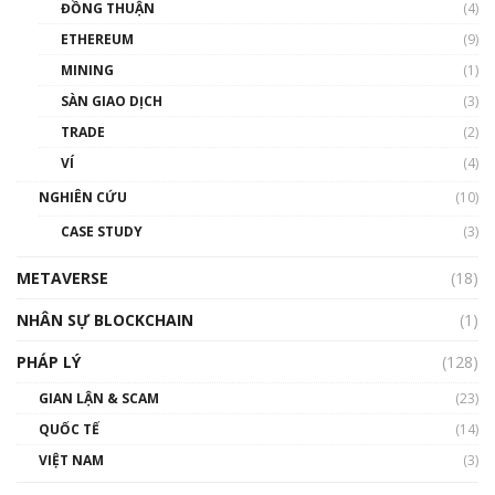
ĐỒNG THUẬN
(4)
Phổ cập Blockchain
ETHEREUM
(9)
00:35:11
MINING
(1)
Talkshow 20: Biến động giá của tài sản truyền
SÀN GIAO DỊCH
(3)
thống & Crypto qua các cuộc chiến | Phổ cập
Blockchain
TRADE
(2)
01:34:46
VÍ
(4)
Talkshow 19: GameFi Việt Nam – Báo động
NGHIÊN CỨU
(10)
đỏ
CASE STUDY
(3)
01:24:45
METAVERSE
(18)
Talkshow18: Làn sóng tài năng Việt trở về từ
Silicon Valley - Sức bật mới cho Việt Nam
NHÂN SỰ BLOCKCHAIN
(1)
01:32:59
PHÁP LÝ
(128)
Talkshow17: Mùa đông Crypto – Chiếc khăn
GIAN LẬN & SCAM
gió ấm
(23)
01:40:40
QUỐC TẾ
(14)
VIỆT NAM
(3)
Talkshow 16: Làn sóng số tại Việt Nam và thế
giới