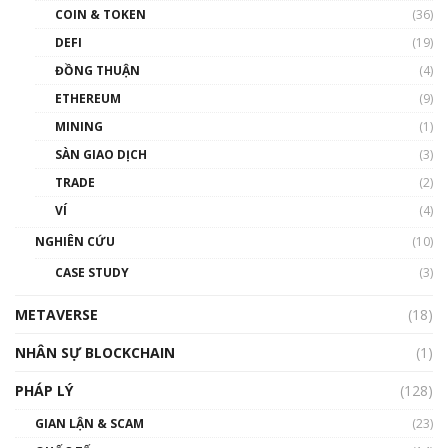
COIN & TOKEN
(36)
00:39:31
DEFI
(19)
Chìa khóa mở lối cơ hội trước các quĩ đầu tư |
ĐỒNG THUẬN
(4)
Phổ cập Blockchain
ETHEREUM
(9)
00:35:11
MINING
(1)
Talkshow 20: Biến động giá của tài sản truyền
SÀN GIAO DỊCH
(3)
thống & Crypto qua các cuộc chiến | Phổ cập
Blockchain
TRADE
(2)
01:34:46
VÍ
(4)
Talkshow 19: GameFi Việt Nam – Báo động
NGHIÊN CỨU
(10)
đỏ
CASE STUDY
(3)
01:24:45
METAVERSE
(18)
Talkshow18: Làn sóng tài năng Việt trở về từ
Silicon Valley - Sức bật mới cho Việt Nam
NHÂN SỰ BLOCKCHAIN
(1)
01:32:59
PHÁP LÝ
(128)
Talkshow17: Mùa đông Crypto – Chiếc khăn
GIAN LẬN & SCAM
gió ấm
(23)
01:40:40