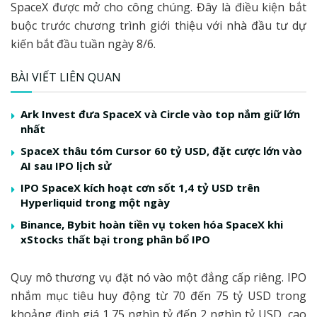
SpaceX được mở cho công chúng. Đây là điều kiện bắt
buộc trước chương trình giới thiệu với nhà đầu tư dự
kiến bắt đầu tuần ngày 8/6.
BÀI VIẾT LIÊN QUAN
Ark Invest đưa SpaceX và Circle vào top nắm giữ lớn
nhất
SpaceX thâu tóm Cursor 60 tỷ USD, đặt cược lớn vào
AI sau IPO lịch sử
IPO SpaceX kích hoạt cơn sốt 1,4 tỷ USD trên
Hyperliquid trong một ngày
Binance, Bybit hoàn tiền vụ token hóa SpaceX khi
xStocks thất bại trong phân bổ IPO
Quy mô thương vụ đặt nó vào một đẳng cấp riêng. IPO
nhắm mục tiêu huy động từ 70 đến 75 tỷ USD trong
khoảng định giá 1,75 nghìn tỷ đến 2 nghìn tỷ USD, cao