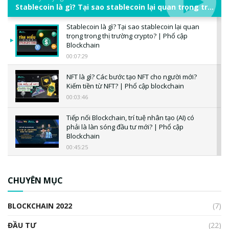
Stablecoin là gì? Tại sao stablecoin lại quan trọng trong thị trường crypto? | Phổ cập Blockchain
Stablecoin là gì? Tại sao stablecoin lại quan
trọng trong thị trường crypto? | Phổ cập
Blockchain
00:07:29
NFT là gì? Các bước tạo NFT cho người mới?
Kiếm tiền từ NFT? | Phổ cập blockchain
00:03:46
Tiếp nối Blockchain, trí tuệ nhân tạo (AI) có
phải là làn sóng đầu tư mới? | Phổ cập
Blockchain
00:45:25
CBDC là gì? Tổng quan về CBDC? Tại sao
ngân hàng trung ương lại quan trọng? | Phổ
CHUYÊN MỤC
cập Blockchain
00:04:38
BLOCKCHAIN 2022
(7)
Triển vọng nào cho Bitcoin. Thị trường liệu có
uptrend trong năm 2023? | Phổ cập
ĐẦU TƯ
(22)