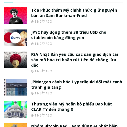
Tòa Phúc thẩm Mỹ chính thức giữ nguyên
bản án Sam Bankman-Fried
1 NGÀY AGO
JPYC huy động thêm 38 triệu USD cho
stablecoin bằng đồng yen
1 NGÀY AGO
FSA Nhật Bản yêu cầu các sàn giao dịch tài
sản mã hóa trì hoãn rút tiền để chống lừa
đảo
1 NGÀY AGO
JPMorgan cảnh báo Hyperliquid đối mặt cạnh
tranh gia tăng
1 NGÀY AGO
Thượng viện Mỹ hoãn bỏ phiếu Đạo luật
CLARITY đến tháng 9
1 NGÀY AGO
Nhóm Bitcoin Red Team dùng AI phát hiện