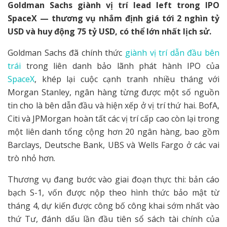
Goldman Sachs giành vị trí lead left trong IPO
SpaceX — thương vụ nhắm định giá tới 2 nghìn tỷ
USD và huy động 75 tỷ USD, có thể lớn nhất lịch sử.
Goldman Sachs đã chính thức
giành vị trí dẫn đầu bên
trái
trong liên danh bảo lãnh phát hành IPO của
SpaceX
, khép lại cuộc cạnh tranh nhiều tháng với
Morgan Stanley, ngân hàng từng được một số nguồn
tin cho là bên dẫn đầu và hiện xếp ở vị trí thứ hai. BofA,
Citi và JPMorgan hoàn tất các vị trí cấp cao còn lại trong
một liên danh tổng cộng hơn 20 ngân hàng, bao gồm
Barclays, Deutsche Bank, UBS và Wells Fargo ở các vai
trò nhỏ hơn.
Thương vụ đang bước vào giai đoạn thực thi: bản cáo
bạch S-1, vốn được nộp theo hình thức bảo mật từ
tháng 4, dự kiến được công bố công khai sớm nhất vào
thứ Tư, đánh dấu lần đầu tiên sổ sách tài chính của