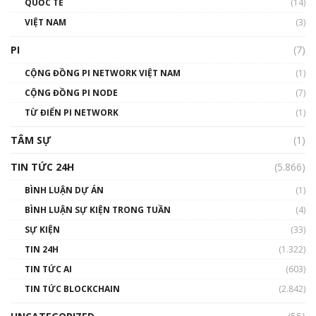
QUỐC TẾ
(14)
VIỆT NAM
(3)
Talkshow 16: Làn sóng số tại Việt Nam và thế
giới
PI
(7)
01:49:30
CỘNG ĐỒNG PI NETWORK VIỆT NAM
(1)
Talkshow 14: MemeCoin – Trò đùa tỷ đô
CỘNG ĐỒNG PI NODE
(7)
#phocapblockchain #PCB #meme
TỪ ĐIỂN PI NETWORK
(1)
01:29:26
TÂM SỰ
(1)
TIN TỨC 24H
(5.866)
BÌNH LUẬN DỰ ÁN
(1)
BÌNH LUẬN SỰ KIỆN TRONG TUẦN
(4)
SỰ KIỆN
(33)
TIN 24H
(1.322)
TIN TỨC AI
(603)
TIN TỨC BLOCKCHAIN
(2.842)