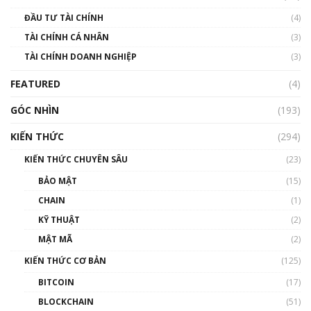
Blockchain
ĐẦU TƯ TÀI CHÍNH
(4)
00:02:14
TÀI CHÍNH CÁ NHÂN
(3)
Nhìn lại năm 2022: Những sự kiện ảnh hưởng
TÀI CHÍNH DOANH NGHIỆP
đến hệ sinh thái tiền mã hoá | Phổ cập
(3)
Blockchain
FEATURED
(4)
00:15:29
GÓC NHÌN
Nhìn lại năm 2022: Những nhân vật ảnh
(193)
hưởng nhất hệ sinh thái tiền mã hoá | Phổ
cập Blockchain
KIẾN THỨC
(294)
00:16:07
KIẾN THỨC CHUYÊN SÂU
(23)
Talkshow 27: Ranh giới giữa tầm ảnh hưởng
BẢO MẬT
(15)
và sự thao túng giá | Phổ cập Blockchain
CHAIN
(1)
01:35:05
KỸ THUẬT
(2)
Nhân sự tương lại ngành Blockchain Việt
MẬT MÃ
(2)
Nam | Phổ cập Blockchain
KIẾN THỨC CƠ BẢN
(125)
00:43:47
BITCOIN
(17)
Blockchain đang được ứng dụng ở Việt Nam
BLOCKCHAIN
(51)
như thể nào?