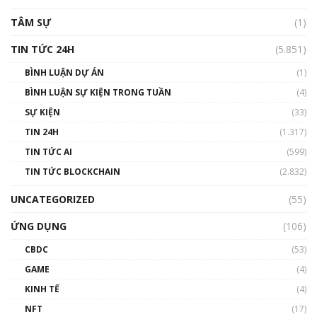
TÂM SỰ
(1)
TIN TỨC 24H
(5.851)
BÌNH LUẬN DỰ ÁN
(1)
BÌNH LUẬN SỰ KIỆN TRONG TUẦN
(4)
SỰ KIỆN
(33)
TIN 24H
(1.317)
TIN TỨC AI
(599)
TIN TỨC BLOCKCHAIN
(2.832)
UNCATEGORIZED
(55)
ỨNG DỤNG
(106)
CBDC
(53)
GAME
(4)
KINH TẾ
(4)
NFT
(17)