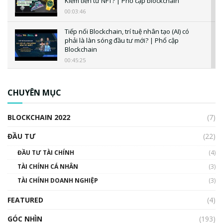
Kiếm tiền từ NFT? | Phổ cập blockchain
00:03:46
Tiếp nối Blockchain, trí tuệ nhân tạo (AI) có
phải là làn sóng đầu tư mới? | Phổ cập
Blockchain
00:45:25
CBDC là gì? Tổng quan về CBDC? Tại sao
ngân hàng trung ương lại quan trọng? | Phổ
CHUYÊN MỤC
cập Blockchain
00:04:38
BLOCKCHAIN 2022
(7)
Triển vọng nào cho Bitcoin. Thị trường liệu có
uptrend trong năm 2023? | Phổ cập
ĐẦU TƯ
(22)
Blockchain
ĐẦU TƯ TÀI CHÍNH
(4)
00:02:14
TÀI CHÍNH CÁ NHÂN
(3)
Nhìn lại năm 2022: Những sự kiện ảnh hưởng
TÀI CHÍNH DOANH NGHIỆP
đến hệ sinh thái tiền mã hoá | Phổ cập
(3)
Blockchain
FEATURED
(4)
00:15:29
GÓC NHÌN
Nhìn lại năm 2022: Những nhân vật ảnh
(193)