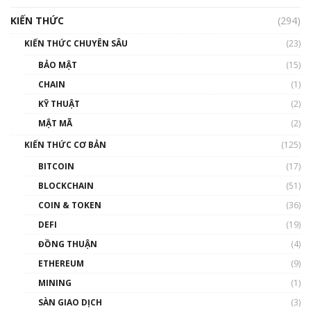
hưởng nhất hệ sinh thái tiền mã hoá | Phổ
cập Blockchain
KIẾN THỨC
(294)
00:16:07
KIẾN THỨC CHUYÊN SÂU
(23)
Talkshow 27: Ranh giới giữa tầm ảnh hưởng
BẢO MẬT
(15)
và sự thao túng giá | Phổ cập Blockchain
CHAIN
(1)
01:35:05
KỸ THUẬT
(2)
Nhân sự tương lại ngành Blockchain Việt
MẬT MÃ
(2)
Nam | Phổ cập Blockchain
KIẾN THỨC CƠ BẢN
(125)
00:43:47
BITCOIN
(17)
Blockchain đang được ứng dụng ở Việt Nam
BLOCKCHAIN
(51)
như thể nào?
COIN & TOKEN
(36)
00:39:31
DEFI
(19)
Chìa khóa mở lối cơ hội trước các quĩ đầu tư |
ĐỒNG THUẬN
(4)
Phổ cập Blockchain
ETHEREUM
(9)
00:35:11
MINING
(1)
Talkshow 20: Biến động giá của tài sản truyền
SÀN GIAO DỊCH
(3)
thống & Crypto qua các cuộc chiến | Phổ cập