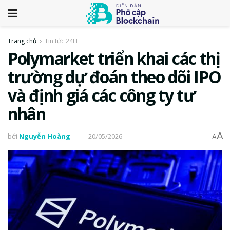
Trang chủ
Tin tức 24H
Polymarket triển khai các thị
trường dự đoán theo dõi IPO
và định giá các công ty tư
nhân
A
bởi
Nguyễn Hoàng
20/05/2026
A