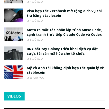
4 GIỜ AGO
Visa hợp tác Zerohash mở rộng dịch vụ chi
trả bằng stablecoin
4 GIỜ AGO
Meta ra mắt tác nhân lập trình Muse Code,
cạnh tranh trực tiếp Claude Code và Codex
5 GIỜ AGO
BNY bắt tay Galaxy triển khai dịch vụ đặt
cược tài sản mã hóa cho tổ chức
5 GIỜ AGO
Mỹ và Anh tái khẳng định hợp tác quản lý về
stablecoin
23 GIỜ AGO
VIDEOS