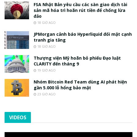
FSA Nhật Bản yêu cầu các sàn giao dịch tài
sản mã hóa trì hoãn rút tiền để chống lừa
đảo
18 GIỜ AGO
JPMorgan cảnh báo Hyperliquid đối mặt cạnh
tranh gia tăng
18 GIỜ AGO
Thượng viện Mỹ hoãn bỏ phiếu Đạo luật
CLARITY đến tháng 9
19 GIỜ AGO
Nhóm Bitcoin Red Team dùng AI phát hiện
gần 5.000 lỗ hổng bảo mật
23 GIỜ AGO
VIDEOS