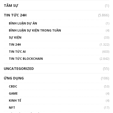
TÂM SỰ
(1)
TIN TỨC 24H
(5.866)
BÌNH LUẬN DỰ ÁN
(1)
BÌNH LUẬN SỰ KIỆN TRONG TUẦN
(4)
SỰ KIỆN
(33)
TIN 24H
(1.322)
TIN TỨC AI
(603)
TIN TỨC BLOCKCHAIN
(2.842)
UNCATEGORIZED
(55)
ỨNG DỤNG
(106)
CBDC
(53)
GAME
(4)
KINH TẾ
(4)
NFT
(17)