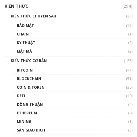
cập Blockchain
KIẾN THỨC
(294)
00:16:07
KIẾN THỨC CHUYÊN SÂU
(23)
Talkshow 27: Ranh giới giữa tầm ảnh hưởng
BẢO MẬT
(15)
và sự thao túng giá | Phổ cập Blockchain
CHAIN
(1)
01:35:05
KỸ THUẬT
(2)
Nhân sự tương lại ngành Blockchain Việt
MẬT MÃ
(2)
Nam | Phổ cập Blockchain
KIẾN THỨC CƠ BẢN
(125)
00:43:47
BITCOIN
(17)
Blockchain đang được ứng dụng ở Việt Nam
BLOCKCHAIN
(51)
như thể nào?
COIN & TOKEN
(36)
00:39:31
DEFI
(19)
Chìa khóa mở lối cơ hội trước các quĩ đầu tư |
ĐỒNG THUẬN
(4)
Phổ cập Blockchain
ETHEREUM
(9)
00:35:11
MINING
(1)
Talkshow 20: Biến động giá của tài sản truyền
SÀN GIAO DỊCH
(3)
thống & Crypto qua các cuộc chiến | Phổ cập
Blockchain