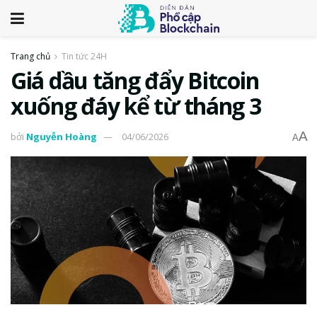
Trang chủ
Tin tức 24H
Giá dầu tăng đẩy Bitcoin
xuống đáy kể từ tháng 3
A
bởi
Nguyễn Hoàng
04/06/2026
A