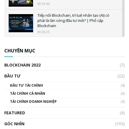
00:03:46
Tiếp nối Blockchain, trí tuệ nhân tạo (AI) có
phải là làn sóng đầu tư mới? | Phổ cập
Blockchain
00:45:25
CBDC là gì? Tổng quan về CBDC? Tại sao
ngân hàng trung ương lại quan trọng? | Phổ
CHUYÊN MỤC
cập Blockchain
00:04:38
BLOCKCHAIN 2022
(7)
Triển vọng nào cho Bitcoin. Thị trường liệu có
uptrend trong năm 2023? | Phổ cập
ĐẦU TƯ
(22)
Blockchain
ĐẦU TƯ TÀI CHÍNH
(4)
00:02:14
TÀI CHÍNH CÁ NHÂN
(3)
Nhìn lại năm 2022: Những sự kiện ảnh hưởng
TÀI CHÍNH DOANH NGHIỆP
đến hệ sinh thái tiền mã hoá | Phổ cập
(3)
Blockchain
FEATURED
(4)
00:15:29
GÓC NHÌN
Nhìn lại năm 2022: Những nhân vật ảnh
(193)
hưởng nhất hệ sinh thái tiền mã hoá | Phổ