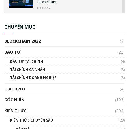
Blockchain
00:45:25
CBDC là gì? Tổng quan về CBDC? Tại sao
ngân hàng trung ương lại quan trọng? | Phổ
CHUYÊN MỤC
cập Blockchain
00:04:38
BLOCKCHAIN 2022
(7)
Triển vọng nào cho Bitcoin. Thị trường liệu có
uptrend trong năm 2023? | Phổ cập
ĐẦU TƯ
(22)
Blockchain
ĐẦU TƯ TÀI CHÍNH
(4)
00:02:14
TÀI CHÍNH CÁ NHÂN
(3)
Nhìn lại năm 2022: Những sự kiện ảnh hưởng
TÀI CHÍNH DOANH NGHIỆP
đến hệ sinh thái tiền mã hoá | Phổ cập
(3)
Blockchain
FEATURED
(4)
00:15:29
GÓC NHÌN
Nhìn lại năm 2022: Những nhân vật ảnh
(193)
hưởng nhất hệ sinh thái tiền mã hoá | Phổ
cập Blockchain
KIẾN THỨC
(294)
00:16:07
KIẾN THỨC CHUYÊN SÂU
(23)
Talkshow 27: Ranh giới giữa tầm ảnh hưởng