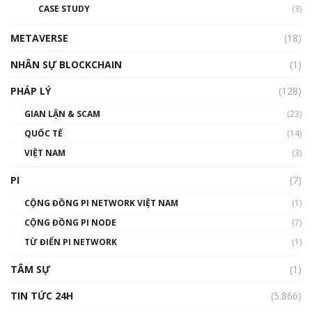
CASE STUDY
(3)
01:24:45
METAVERSE
(18)
Talkshow18: Làn sóng tài năng Việt trở về từ
Silicon Valley - Sức bật mới cho Việt Nam
NHÂN SỰ BLOCKCHAIN
(1)
01:32:59
PHÁP LÝ
(128)
Talkshow17: Mùa đông Crypto – Chiếc khăn
GIAN LẬN & SCAM
gió ấm
(23)
01:40:40
QUỐC TẾ
(14)
VIỆT NAM
(3)
Talkshow 16: Làn sóng số tại Việt Nam và thế
giới
PI
(7)
01:49:30
CỘNG ĐỒNG PI NETWORK VIỆT NAM
(1)
Talkshow 14: MemeCoin – Trò đùa tỷ đô
CỘNG ĐỒNG PI NODE
(7)
#phocapblockchain #PCB #meme
TỪ ĐIỂN PI NETWORK
(1)
01:29:26
TÂM SỰ
(1)
TIN TỨC 24H
(5.866)