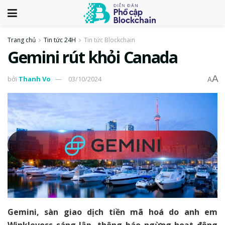
Trang chủ
Tin tức 24H
Tin tức Blockchain
Gemini rút khỏi Canada
A
bởi
Thanh Vo
03/10/2024
A
Gemini, sàn giao dịch tiền mã hoá do anh em
Winklevoss sáng lập, thông báo ngừng hoạt động