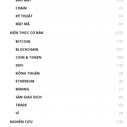
BẢO MẬT
(15)
và sự thao túng giá | Phổ cập Blockchain
CHAIN
(1)
01:35:05
KỸ THUẬT
(2)
Nhân sự tương lại ngành Blockchain Việt
MẬT MÃ
(2)
Nam | Phổ cập Blockchain
KIẾN THỨC CƠ BẢN
(125)
00:43:47
BITCOIN
(17)
Blockchain đang được ứng dụng ở Việt Nam
BLOCKCHAIN
(51)
như thể nào?
COIN & TOKEN
(36)
00:39:31
DEFI
(19)
Chìa khóa mở lối cơ hội trước các quĩ đầu tư |
ĐỒNG THUẬN
(4)
Phổ cập Blockchain
ETHEREUM
(9)
00:35:11
MINING
(1)
Talkshow 20: Biến động giá của tài sản truyền
SÀN GIAO DỊCH
(3)
thống & Crypto qua các cuộc chiến | Phổ cập
Blockchain
TRADE
(2)
01:34:46
VÍ
(4)
Talkshow 19: GameFi Việt Nam – Báo động
NGHIÊN CỨU
(10)
đỏ