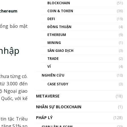
Nhân sự tương lại ngành
BLOCKCHAIN
(51)
Blockchain Việt Nam | Phổ
 Ethereum
cập Blockchain
COIN & TOKEN
(36)
00:43:47
DEFI
(19)
hổng bảo mật
ĐỒNG THUẬN
(4)
Blockchain đang được ứng
dụng ở Việt Nam như thể
ETHEREUM
(9)
nào?
MINING
(1)
00:39:31
 nhập
SÀN GIAO DỊCH
(3)
Chìa khóa mở lối cơ hội
TRADE
(2)
trước các quĩ đầu tư | Phổ
cập Blockchain
VÍ
(4)
00:35:11
NGHIÊN CỨU
(10)
chưa từng có.
Talkshow 20: Biến động
từ 3.000 đến
CASE STUDY
(3)
giá của tài sản truyền
Bộ Ngoại giao
thống & Crypto qua các
METAVERSE
cuộc chiến | Phổ cập
(18)
 Quốc, với kế
Blockchain
NHÂN SỰ BLOCKCHAIN
(1)
01:34:46
PHÁP LÝ
(128)
tin tặc Triều
Talkshow 19: GameFi Việt
Nam – Báo động đỏ
, tăng 51% so
GIAN LẬN & SCAM
(23)