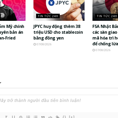
TIN TỨC 24H
TIN TỨC 24H
ẩm Mỹ chính
JPYC huy động thêm 38
FSA Nhật Bả
uyên bản án
triệu USD cho stablecoin
các sàn giao 
n-Fried
bằng đồng yen
mã hóa trì h
để chống lừ
07/08/2026
07/08/2026
{}
[+]