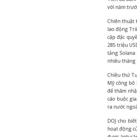
với năm trướ
Chiến thuật 
lao động Tri
cập đặc quy
285 triệu US
tảng Solana 
nhiều tháng 
Chiều thứ Tư
Mỹ công bố 
để thâm nhập
cáo buộc gia
ra nước ngoà
DOJ cho biết
hoạt động củ
được ánh sán