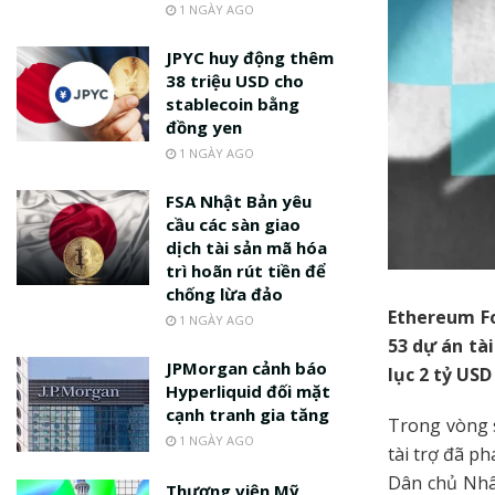
1 NGÀY AGO
JPYC huy động thêm
38 triệu USD cho
stablecoin bằng
đồng yen
1 NGÀY AGO
FSA Nhật Bản yêu
cầu các sàn giao
dịch tài sản mã hóa
trì hoãn rút tiền để
chống lừa đảo
Ethereum Fo
1 NGÀY AGO
53 dự án tà
JPMorgan cảnh báo
lục 2 tỷ US
Hyperliquid đối mặt
cạnh tranh gia tăng
Trong vòng 
1 NGÀY AGO
tài trợ đã p
Dân chủ Nh
Thượng viện Mỹ