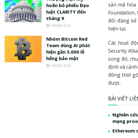
sản mã hóa.
hoãn bỏ phiếu Đạo
luật CLARITY đến
Foundation, t
tháng 9
đổi đáng kể 
1 NGÀY AGO
hiện tại.
Nhóm Bitcoin Red
Các hoạt độ
Team dùng AI phát
Security All
hiện gần 5.000 lỗ
hổng bảo mật
song đó, chư
1 NGÀY AGO
định và cảnh
đồng thời g
được.
BÀI VIẾT LI
Nghiên cứu
mạng proo
Ethereum d