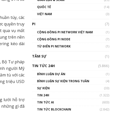
01:24:45
QUỐC TẾ
(14)
Talkshow18: Làn sóng tài
VIỆT NAM
(3)
huần túy, các
năng Việt trở về từ Silicon
Valley - Sức bật mới cho
ợc quyền truy
PI
(7)
Việt Nam
t qua vụ mất
01:32:59
CỘNG ĐỒNG PI NETWORK VIỆT NAM
(1)
rung trên nền
CỘNG ĐỒNG PI NODE
(7)
Talkshow17: Mùa đông
ering kéo dài
TỪ ĐIỂN PI NETWORK
Crypto – Chiếc khăn gió ấm
(1)
01:40:40
TÂM SỰ
(1)
g, Bộ Tư pháp
Talkshow 16: Làn sóng số
TIN TỨC 24H
(5.866)
tại Việt Nam và thế giới
anh người Mỹ
01:49:30
BÌNH LUẬN DỰ ÁN
(1)
ăm tù với các
àng triệu USD
BÌNH LUẬN SỰ KIỆN TRONG TUẦN
(4)
Talkshow 14: MemeCoin –
Trò đùa tỷ đô
SỰ KIỆN
(33)
#phocapblockchain #PCB
TIN 24H
(1.322)
#meme
g lưới hỗ trợ
TIN TỨC AI
(603)
01:29:26
n những gì đã
TIN TỨC BLOCKCHAIN
(2.842)