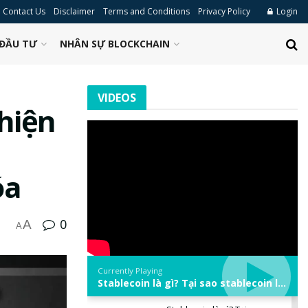
Contact Us
Disclaimer
Terms and Conditions
Privacy Policy
Login
ĐẦU TƯ
NHÂN SỰ BLOCKCHAIN
VIDEOS
hiện
óa
0
A
A
Currently Playing
Stablecoin là gì? Tại sao stablecoin lại quan trọng trong thị trường crypto? | Phổ cập Blockchain