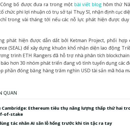
 Công bố được đưa ra trong một
bài viết blog
hôm thứ Nă
ổ chức phi lợi nhuận có trụ sở tại Thụy Sĩ, nhận định cục di
chỉ trong vài tháng tới nếu các nỗ lực phát hiện được duy
ng phát hiện được dẫn dắt bởi Ketman Project, phối hợp 
iance (SEAL) để xây dựng khuôn khổ nhận diện lao động Tri
ơng trình ETH Rangers đã hỗ trợ nhà phân tích blockchain
 báo hơn 30 nhóm phát triển đang vô tình tuyển dụng các đ
óp phần đóng băng hàng trăm nghìn USD tài sản mã hóa m
ÊN QUAN
 Cambridge: Ethereum tiêu thụ năng lượng thấp thứ hai t
f-of-stake
ùng tác nhân AI săn lỗ hổng trước khi tin tặc ra tay