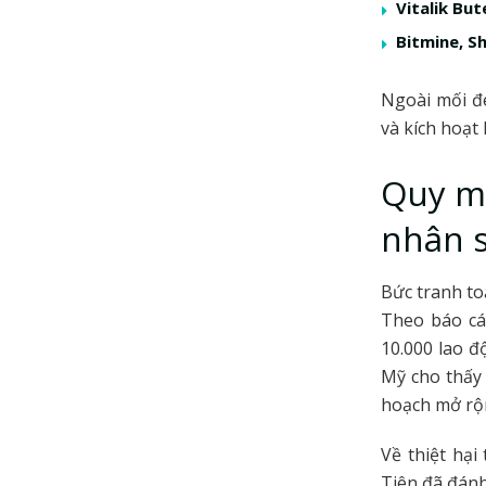
Vitalik But
Bitmine, S
Ngoài mối đ
và kích hoạt
Quy mô
nhân s
Bức tranh to
Theo báo cá
10.000 lao đ
Mỹ cho thấy 
hoạch mở rộ
Về thiệt hại
Tiên đã đánh