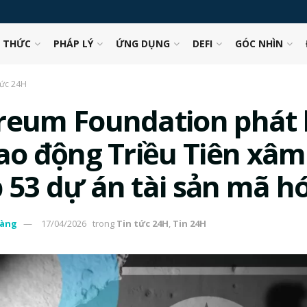
N THỨC
PHÁP LÝ
ỨNG DỤNG
DEFI
GÓC NHÌN
tức 24H
reum Foundation phát 
lao động Triều Tiên xâm
 53 dự án tài sản mã h
àng
17/04/2026
trong
Tin tức 24H
,
Tin 24H