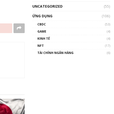
UNCATEGORIZED
(55)
ỨNG DỤNG
(106)
CBDC
(53)
GAME
(4)
KINH TẾ
(4)
NFT
(17)
TÀI CHÍNH NGÂN HÀNG
(6)