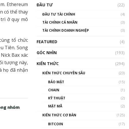
Triển vọng nào cho
m. Ethereum
ĐẦU TƯ
(22)
Bitcoin. Thị trường liệu có
uptrend trong năm 2023? |
ện có thể thay
ĐẦU TƯ TÀI CHÍNH
(4)
Phổ cập Blockchain
 trì ở quy mô
TÀI CHÍNH CÁ NHÂN
(3)
00:02:14
TÀI CHÍNH DOANH NGHIỆP
(3)
Nhìn lại năm 2022: Những
sự kiện ảnh hưởng đến hệ
cùng tổ chức
FEATURED
(4)
sinh thái tiền mã hoá |
ều Tiên. Song
Phổ cập Blockchain
GÓC NHÌN
(193)
 Nick Bax xác
00:15:29
ối tượng này,
KIẾN THỨC
(294)
Nhìn lại năm 2022: Những
à họ đã nhận
nhân vật ảnh hưởng nhất
KIẾN THỨC CHUYÊN SÂU
(23)
hệ sinh thái tiền mã hoá |
Phổ cập Blockchain
BẢO MẬT
(15)
00:16:07
CHAIN
(1)
Talkshow 27: Ranh giới
KỸ THUẬT
(2)
giữa tầm ảnh hưởng và sự
MẬT MÃ
(2)
rong nhóm
thao túng giá | Phổ cập
Blockchain
KIẾN THỨC CƠ BẢN
(125)
01:35:05
BITCOIN
(17)