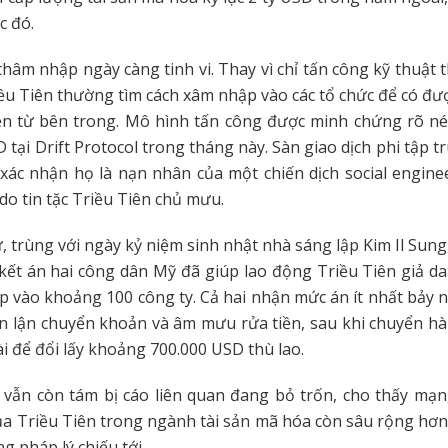
c đó.
thâm nhập ngày càng tinh vi. Thay vì chỉ tấn công kỹ thuật t
ều Tiên thường tìm cách xâm nhập vào các tổ chức để có đư
ền từ bên trong. Mô hình tấn công được minh chứng rõ né
D tại Drift Protocol trong tháng này. Sàn giao dịch phi tập t
xác nhận họ là nạn nhân của một chiến dịch social engine
do tin tặc Triều Tiên chủ mưu.
, trùng với ngày kỷ niệm sinh nhật nhà sáng lập Kim Il Sun
kết án hai công dân Mỹ đã giúp lao động Triều Tiên giả d
 vào khoảng 100 công ty. Cả hai nhận mức án ít nhất bảy n
n lận chuyển khoản và âm mưu rửa tiền, sau khi chuyển h
i để đổi lấy khoảng 700.000 USD thù lao.
 vẫn còn tám bị cáo liên quan đang bỏ trốn, cho thấy mạn
a Triều Tiên trong ngành tài sản mã hóa còn sâu rộng hơ
g pháp lý chiếu tới.