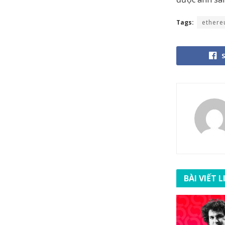
Tags:
ether
BÀI VIẾT 