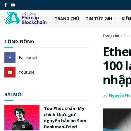
TRANG CHỦ
TIN TỨC 24H
KIẾ
Trang chủ
Tin 
CỘNG ĐỒNG
Ethe
Facebook
100 
Youtube
nhập
BÀI MỚI
bởi
Nguyễn Ho
Tòa Phúc thẩm Mỹ
chính thức giữ
nguyên bản án Sam
Bankman-Fried