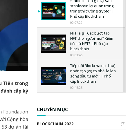
Stablecoin là gì? Tại sao
stablecoin lại quan trọng
trong thị trường crypto? |
Phổ cập Blockchain
00:07:29
NFT là gì? Các bước tạo
NFT cho người mới? Kiếm
tiền từ NFT? | Phổ cập
blockchain
00:03:46
Tiếp nối Blockchain, trí tuệ
nhân tạo (AI) có phải là làn
sóng đầu tư mới? | Phổ
cập Blockchain
u Tiên trong
00:45:25
 đánh cắp kỷ
CBDC là gì? Tổng quan về
CBDC? Tại sao ngân hàng
trung ương lại quan trọng?
CHUYÊN MỤC
m Foundation
| Phổ cập Blockchain
 với Cộng hòa
00:04:38
BLOCKCHAIN 2022
(7)
53 dự án tài