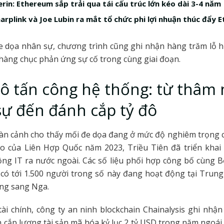
erin: Ethereum sắp trải qua tái cấu trúc lớn kéo dài 3-4 năm
harplink và Joe Lubin ra mắt tổ chức phi lợi nhuận thúc đẩy
e dọa nhân sự, chương trình cũng ghi nhận hàng trăm lỗ 
 hàng chục phản ứng sự cố trong cùng giai đoạn.
 tấn công hệ thống: từ thâm
ự đến đánh cắp tỷ đô
àn cảnh cho thấy mối đe dọa đang ở mức độ nghiêm trọng 
o của Liên Hợp Quốc năm 2023, Triều Tiên đã triển khai 
ộng IT ra nước ngoài. Các số liệu phối hợp công bố cùng 
có tới 1.500 người trong số này đang hoạt động tại Trung
ng sang Nga.
 tài chính, công ty an ninh blockchain Chainalysis ghi nhận 
 cắp lượng tài sản mã hóa kỷ lục 2 tỷ USD trong năm ngoái