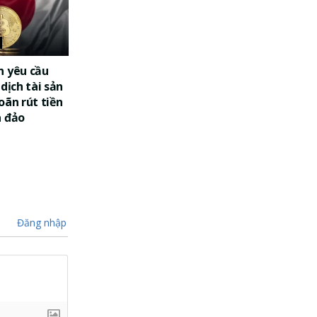
n yêu cầu
dịch tài sản
oãn rút tiền
a đảo
Đăng nhập