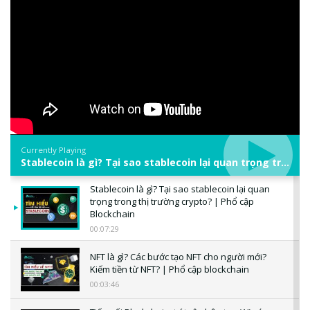
Currently Playing
Stablecoin là gì? Tại sao stablecoin lại quan trọng trong thị trường crypto? | Phổ cập Blockchain
Stablecoin là gì? Tại sao stablecoin lại quan
trọng trong thị trường crypto? | Phổ cập
Blockchain
00:07:29
NFT là gì? Các bước tạo NFT cho người mới?
Kiếm tiền từ NFT? | Phổ cập blockchain
00:03:46