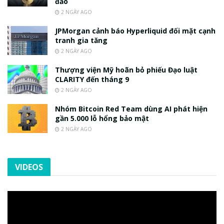
đảo
2 NGÀY AGO
JPMorgan cảnh báo Hyperliquid đối mặt cạnh
tranh gia tăng
2 NGÀY AGO
Thượng viện Mỹ hoãn bỏ phiếu Đạo luật
CLARITY đến tháng 9
2 NGÀY AGO
Nhóm Bitcoin Red Team dùng AI phát hiện
gần 5.000 lỗ hổng bảo mật
2 NGÀY AGO
VIDEOS