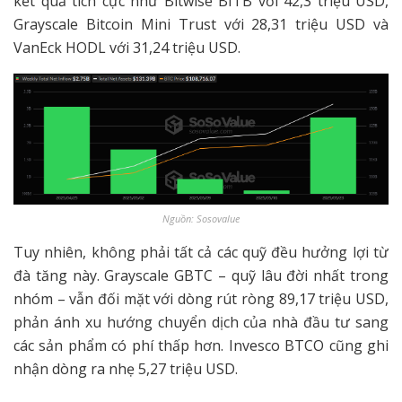
kết quả tích cực như Bitwise BITB với 42,3 triệu USD,
Grayscale Bitcoin Mini Trust với 28,31 triệu USD và
VanEck HODL với 31,24 triệu USD.
Nguồn: Sosovalue
Tuy nhiên, không phải tất cả các quỹ đều hưởng lợi từ
đà tăng này. Grayscale GBTC – quỹ lâu đời nhất trong
nhóm – vẫn đối mặt với dòng rút ròng 89,17 triệu USD,
phản ánh xu hướng chuyển dịch của nhà đầu tư sang
các sản phẩm có phí thấp hơn. Invesco BTCO cũng ghi
nhận dòng ra nhẹ 5,27 triệu USD.