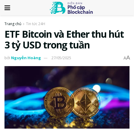
Trang chủ
Tin tức 24H
ETF Bitcoin và Ether thu hút
3 tỷ USD trong tuần
A
bởi
Nguyễn Hoàng
27/05/2025
A