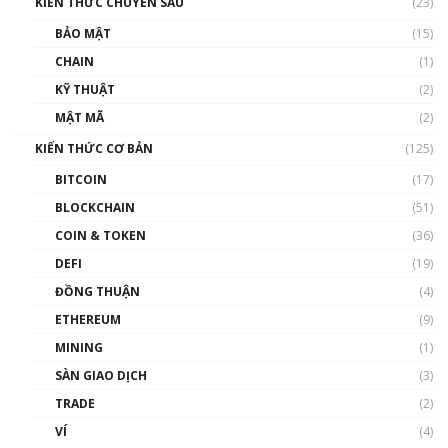
KIẾN THỨC CHUYÊN SÂU
(23)
Talkshow 27: Ranh giới giữa tầm ảnh hưởng
BẢO MẬT
(15)
và sự thao túng giá | Phổ cập Blockchain
CHAIN
(1)
01:35:05
KỸ THUẬT
(2)
Nhân sự tương lại ngành Blockchain Việt
MẬT MÃ
(2)
Nam | Phổ cập Blockchain
KIẾN THỨC CƠ BẢN
(125)
00:43:47
BITCOIN
(17)
Blockchain đang được ứng dụng ở Việt Nam
BLOCKCHAIN
(51)
như thể nào?
COIN & TOKEN
(36)
00:39:31
DEFI
(19)
Chìa khóa mở lối cơ hội trước các quĩ đầu tư |
ĐỒNG THUẬN
(4)
Phổ cập Blockchain
ETHEREUM
(9)
00:35:11
MINING
(1)
Talkshow 20: Biến động giá của tài sản truyền
SÀN GIAO DỊCH
(3)
thống & Crypto qua các cuộc chiến | Phổ cập
Blockchain
TRADE
(2)
01:34:46
VÍ
(4)