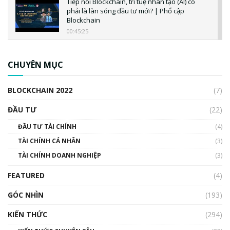
Tiếp nối Blockchain, trí tuệ nhân tạo (AI) có
phải là làn sóng đầu tư mới? | Phổ cập
Blockchain
00:45:25
CBDC là gì? Tổng quan về CBDC? Tại sao
ngân hàng trung ương lại quan trọng? | Phổ
CHUYÊN MỤC
cập Blockchain
00:04:38
BLOCKCHAIN 2022
(7)
Triển vọng nào cho Bitcoin. Thị trường liệu có
uptrend trong năm 2023? | Phổ cập
ĐẦU TƯ
(22)
Blockchain
ĐẦU TƯ TÀI CHÍNH
(4)
00:02:14
TÀI CHÍNH CÁ NHÂN
(3)
Nhìn lại năm 2022: Những sự kiện ảnh hưởng
TÀI CHÍNH DOANH NGHIỆP
đến hệ sinh thái tiền mã hoá | Phổ cập
(3)
Blockchain
FEATURED
(4)
00:15:29
GÓC NHÌN
Nhìn lại năm 2022: Những nhân vật ảnh
(193)
hưởng nhất hệ sinh thái tiền mã hoá | Phổ
cập Blockchain
KIẾN THỨC
(294)
00:16:07