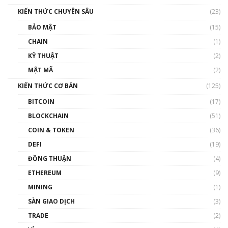
00:16:07
KIẾN THỨC CHUYÊN SÂU
(23)
Talkshow 27: Ranh giới giữa tầm ảnh hưởng
BẢO MẬT
(15)
và sự thao túng giá | Phổ cập Blockchain
CHAIN
(1)
01:35:05
KỸ THUẬT
(2)
Nhân sự tương lại ngành Blockchain Việt
MẬT MÃ
(2)
Nam | Phổ cập Blockchain
KIẾN THỨC CƠ BẢN
(125)
00:43:47
BITCOIN
(17)
Blockchain đang được ứng dụng ở Việt Nam
BLOCKCHAIN
(51)
như thể nào?
COIN & TOKEN
(36)
00:39:31
DEFI
(19)
Chìa khóa mở lối cơ hội trước các quĩ đầu tư |
ĐỒNG THUẬN
(4)
Phổ cập Blockchain
ETHEREUM
(9)
00:35:11
MINING
(1)
Talkshow 20: Biến động giá của tài sản truyền
SÀN GIAO DỊCH
(3)
thống & Crypto qua các cuộc chiến | Phổ cập
Blockchain
TRADE
(2)
01:34:46