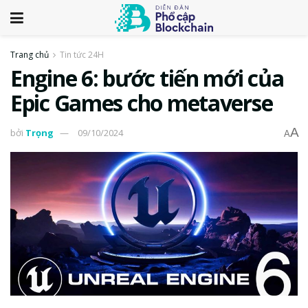
Trang chủ
Tin tức 24H
Engine 6: bước tiến mới của
Epic Games cho metaverse
A
bởi
Trọng
09/10/2024
A