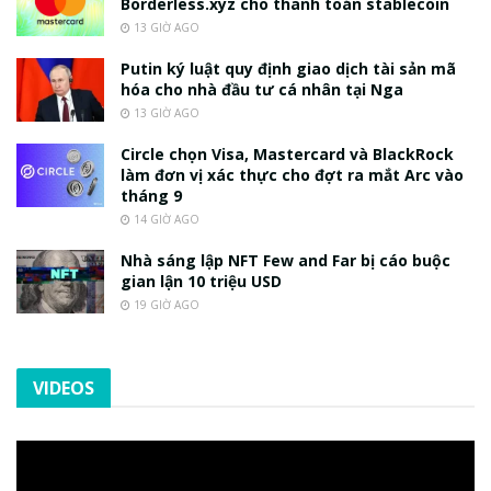
Borderless.xyz cho thanh toán stablecoin
13 GIỜ AGO
Putin ký luật quy định giao dịch tài sản mã
hóa cho nhà đầu tư cá nhân tại Nga
13 GIỜ AGO
Circle chọn Visa, Mastercard và BlackRock
làm đơn vị xác thực cho đợt ra mắt Arc vào
tháng 9
14 GIỜ AGO
Nhà sáng lập NFT Few and Far bị cáo buộc
gian lận 10 triệu USD
19 GIỜ AGO
VIDEOS