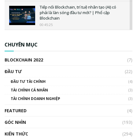
Tiếp nối Blockchain, trí tuệ nhân tạo (AI) có
phải là làn sóng đầu tư mới? | Phổ cập
Blockchain
00:45:25
CBDC là gì? Tổng quan về CBDC? Tại sao
ngân hàng trung ương lại quan trọng? | Phổ
CHUYÊN MỤC
cập Blockchain
00:04:38
BLOCKCHAIN 2022
(7)
Triển vọng nào cho Bitcoin. Thị trường liệu có
uptrend trong năm 2023? | Phổ cập
ĐẦU TƯ
(22)
Blockchain
ĐẦU TƯ TÀI CHÍNH
(4)
00:02:14
TÀI CHÍNH CÁ NHÂN
(3)
Nhìn lại năm 2022: Những sự kiện ảnh hưởng
TÀI CHÍNH DOANH NGHIỆP
đến hệ sinh thái tiền mã hoá | Phổ cập
(3)
Blockchain
FEATURED
(4)
00:15:29
GÓC NHÌN
Nhìn lại năm 2022: Những nhân vật ảnh
(193)
hưởng nhất hệ sinh thái tiền mã hoá | Phổ
cập Blockchain
KIẾN THỨC
(294)