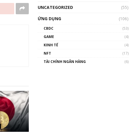
UNCATEGORIZED
(55)
ỨNG DỤNG
(106)
CBDC
(53)
GAME
(4)
KINH TẾ
(4)
NFT
(17)
TÀI CHÍNH NGÂN HÀNG
(6)