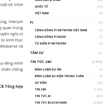
01:24:45
huật số; trộm
QUỐC TẾ
(14)
Talkshow18: Làn sóng tài
VIỆT NAM
(3)
năng Việt trở về từ Silicon
Valley - Sức bật mới cho
ùng, Interpol
PI
(7)
Việt Nam
g quan trọng
01:32:59
CỘNG ĐỒNG PI NETWORK VIỆT NAM
(1)
huyến nghị cơ
CỘNG ĐỒNG PI NODE
(7)
Talkshow17: Mùa đông
 từ kính thực
TỪ ĐIỂN PI NETWORK
Crypto – Chiếc khăn gió ấm
(1)
Metaverse và
01:40:40
TÂM SỰ
(1)
Talkshow 16: Làn sóng số
TIN TỨC 24H
(5.866)
a riêng mình
tại Việt Nam và thế giới
c chiến chống
01:49:30
BÌNH LUẬN DỰ ÁN
(1)
BÌNH LUẬN SỰ KIỆN TRONG TUẦN
(4)
Talkshow 14: MemeCoin –
Trò đùa tỷ đô
SỰ KIỆN
(33)
CB Tổng hợp
#phocapblockchain #PCB
TIN 24H
(1.322)
#meme
TIN TỨC AI
(603)
01:29:26
TIN TỨC BLOCKCHAIN
(2.842)