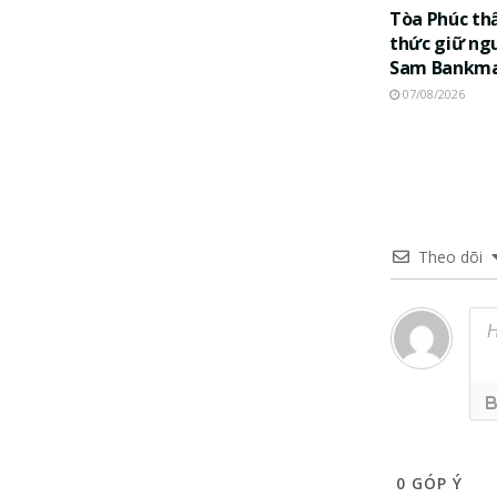
Tòa Phúc th
thức giữ ng
Sam Bankma
07/08/2026
Theo dõi
0
GÓP Ý