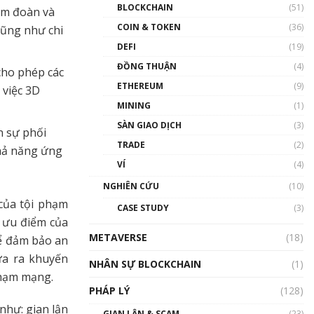
Nhân sự tương lại ngành
BLOCKCHAIN
(51)
ẩm đoàn và
Blockchain Việt Nam | Phổ
cập Blockchain
COIN & TOKEN
(36)
cũng như chi
00:43:47
DEFI
(19)
ĐỒNG THUẬN
(4)
Blockchain đang được ứng
cho phép các
dụng ở Việt Nam như thể
ETHEREUM
(9)
 việc 3D
nào?
MINING
(1)
00:39:31
SÀN GIAO DỊCH
(3)
n sự phối
Chìa khóa mở lối cơ hội
TRADE
(2)
trước các quĩ đầu tư | Phổ
khả năng ứng
cập Blockchain
VÍ
(4)
00:35:11
NGHIÊN CỨU
(10)
Talkshow 20: Biến động
của tội phạm
CASE STUDY
(3)
giá của tài sản truyền
, ưu điểm của
thống & Crypto qua các
METAVERSE
cuộc chiến | Phổ cập
(18)
hể đảm bảo an
Blockchain
đưa ra khuyến
NHÂN SỰ BLOCKCHAIN
(1)
01:34:46
phạm mạng.
PHÁP LÝ
(128)
Talkshow 19: GameFi Việt
Nam – Báo động đỏ
như: gian lận
GIAN LẬN & SCAM
(23)