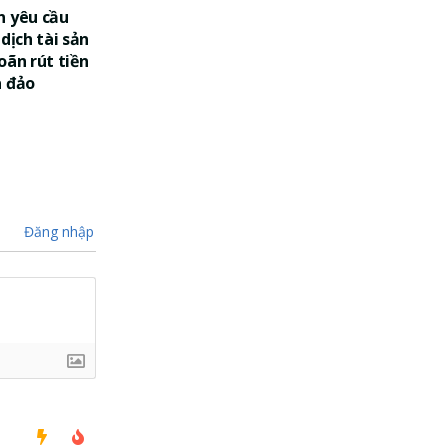
n yêu cầu
dịch tài sản
oãn rút tiền
a đảo
Đăng nhập