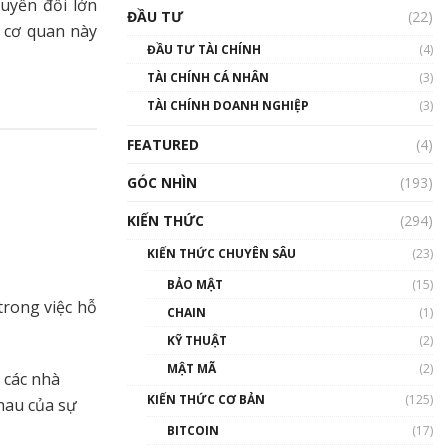
Triển vọng nào cho
huyển đổi lớn
ĐẦU TƯ
(22)
Bitcoin. Thị trường liệu có
y cơ quan này
uptrend trong năm 2023? |
ĐẦU TƯ TÀI CHÍNH
(4)
Phổ cập Blockchain
TÀI CHÍNH CÁ NHÂN
(3)
00:02:14
TÀI CHÍNH DOANH NGHIỆP
(3)
Nhìn lại năm 2022: Những
sự kiện ảnh hưởng đến hệ
FEATURED
(4)
sinh thái tiền mã hoá |
Phổ cập Blockchain
GÓC NHÌN
(193)
00:15:29
KIẾN THỨC
(294)
Nhìn lại năm 2022: Những
nhân vật ảnh hưởng nhất
KIẾN THỨC CHUYÊN SÂU
(23)
hệ sinh thái tiền mã hoá |
Phổ cập Blockchain
BẢO MẬT
(15)
00:16:07
trong việc hỗ
CHAIN
(1)
Talkshow 27: Ranh giới
KỸ THUẬT
(2)
giữa tầm ảnh hưởng và sự
MẬT MÃ
(2)
thao túng giá | Phổ cập
 các nhà
Blockchain
KIẾN THỨC CƠ BẢN
(125)
hau của sự
01:35:05
BITCOIN
(17)