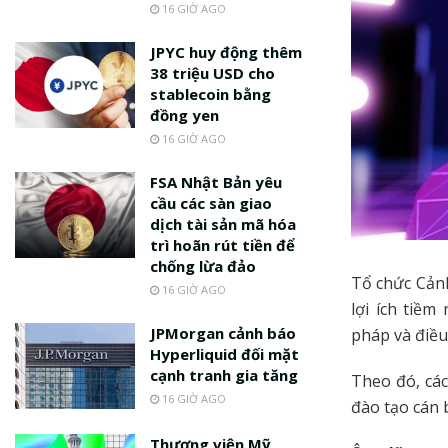
16 GIỜ AGO
JPYC huy động thêm
38 triệu USD cho
stablecoin bằng
đồng yen
16 GIỜ AGO
FSA Nhật Bản yêu
cầu các sàn giao
dịch tài sản mã hóa
trì hoãn rút tiền để
chống lừa đảo
Tổ chức Cản
16 GIỜ AGO
lợi ích tiềm
JPMorgan cảnh báo
pháp và điều 
Hyperliquid đối mặt
cạnh tranh gia tăng
Theo đó, các
16 GIỜ AGO
đào tạo cán 
Thượng viện Mỹ