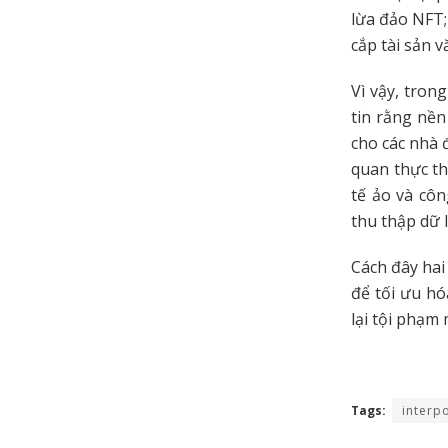
lừa đảo NFT;
cắp tài sản v
Vì vậy, tron
tin rằng nề
cho các nhà 
quan thực th
tế ảo và cô
thu thập dữ 
Cách đây hai
để tối ưu hó
lại tội phạm
Tags:
interp