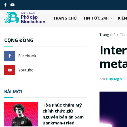
TRANG CHỦ
TIN TỨC 24H
KIẾ
Trang chủ
Tin 
CỘNG ĐỒNG
Inte
Facebook
meta
Youtube
bởi
Huy Ngo
BÀI MỚI
Tòa Phúc thẩm Mỹ
chính thức giữ
nguyên bản án Sam
Bankman-Fried