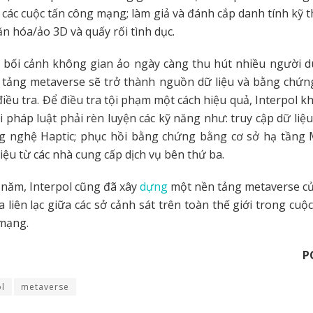
 các cuộc tấn công mạng; làm giả và đánh cắp danh tính kỹ t
ăn hóa/ảo 3D và quấy rối tình dục.
g bối cảnh không gian ảo ngày càng thu hút nhiều người d
n tảng metaverse sẽ trở thành nguồn dữ liệu và bằng chứn
điều tra. Để điều tra tội phạm một cách hiệu quả, Interpol k
i pháp luật phải rèn luyện các kỹ năng như: truy cập dữ liệu
ng nghệ Haptic; phục hồi bằng chứng bằng cơ sở hạ tầng 
liệu từ các nhà cung cấp dịch vụ bên thứ ba.
 năm, Interpol cũng đã xây
dựng
một nền tảng metaverse củ
a liên lạc giữa các sở cảnh sát trên toàn thế giới trong cuộ
 mạng.
P
ol
metaverse