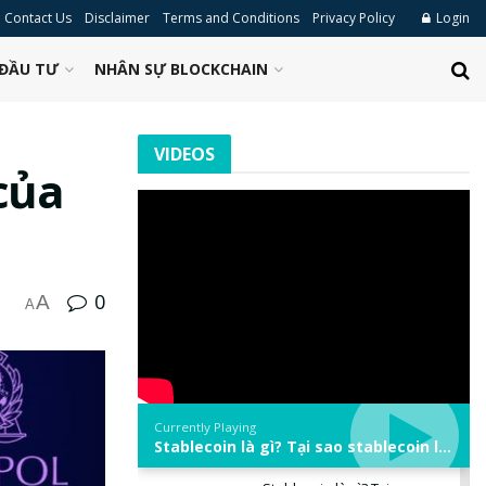
Contact Us
Disclaimer
Terms and Conditions
Privacy Policy
Login
ĐẦU TƯ
NHÂN SỰ BLOCKCHAIN
VIDEOS
của
0
A
A
Currently Playing
Stablecoin là gì? Tại sao stablecoin lại quan trọng trong thị trường crypto? | Phổ cập Blockchain