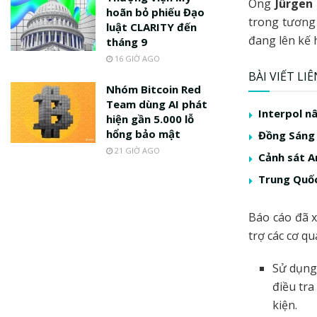
Ông
Jürgen
hoãn bỏ phiếu Đạo
trong tương 
luật CLARITY đến
đang lên kế 
tháng 9
16 GIỜ AGO
BÀI VIẾT LI
Nhóm Bitcoin Red
Team dùng AI phát
Interpol n
hiện gần 5.000 lỗ
hổng bảo mật
Đồng Sáng 
21 GIỜ AGO
Cảnh sát A
Trung Quốc
Báo cáo đã x
trợ các cơ qu
Sử dụng
điều tra
kiện.