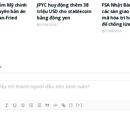
ẩm Mỹ chính
JPYC huy động thêm 38
FSA Nhật Bả
uyên bản án
triệu USD cho stablecoin
các sàn giao 
n-Fried
bằng đồng yen
mã hóa trì h
để chống lừ
07/08/2026
07/08/2026
{}
[+]