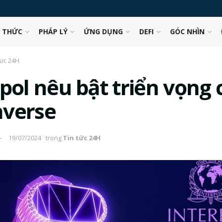
N THỨC
PHÁP LÝ
ỨNG DỤNG
DEFI
GÓC NHÌN
tức 24H
rpol nêu bật triển vọng 
verse
19/07/2024
trong
Tin tức 24H