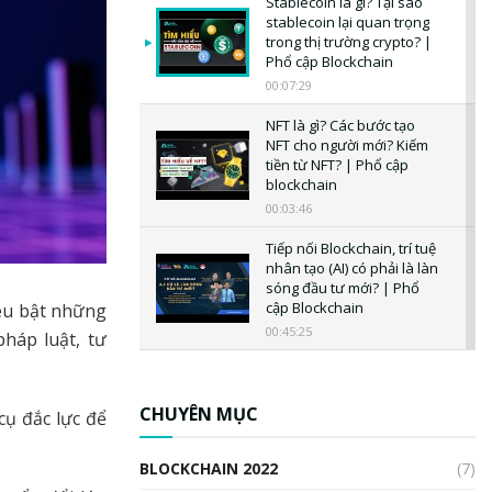
Stablecoin là gì? Tại sao
stablecoin lại quan trọng
trong thị trường crypto? |
Phổ cập Blockchain
00:07:29
NFT là gì? Các bước tạo
NFT cho người mới? Kiếm
tiền từ NFT? | Phổ cập
blockchain
00:03:46
Tiếp nối Blockchain, trí tuệ
nhân tạo (AI) có phải là làn
sóng đầu tư mới? | Phổ
cập Blockchain
êu bật những
00:45:25
pháp luật, tư
CBDC là gì? Tổng quan về
CBDC? Tại sao ngân hàng
trung ương lại quan trọng?
CHUYÊN MỤC
cụ đắc lực để
| Phổ cập Blockchain
00:04:38
BLOCKCHAIN 2022
(7)