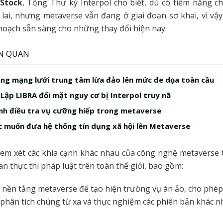
 Stock
, Tổng Thư ký Interpol cho biết, dù có tiềm năng c
lai, nhưng metaverse vẫn đang ở giai đoạn sơ khai, vì vậ
hoạch sẵn sàng cho những thay đổi hiện nay.
ÊN QUAN
âng mạng lưới trung tâm lừa đảo lên mức đe dọa toàn cầu
Lập LIBRA đối mặt nguy cơ bị Interpol truy nã
nh điều tra vụ cưỡng hiếp trong metaverse
 muốn đưa hệ thống tín dụng xã hội lên Metaverse
em xét các khía cạnh khác nhau của công nghệ metaverse 
an thực thi pháp luật trên toàn thế giới, bao gồm:
 nền tảng metaverse để tạo hiện trường vụ án ảo, cho phép
 phân tích chúng từ xa và thực nghiệm các phiên bản khác n