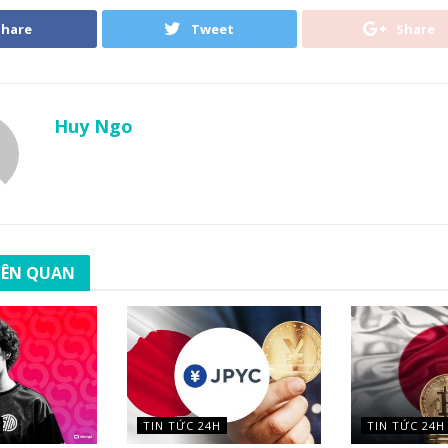
Share
Tweet
Share
Huy Ngo
LIÊN QUAN
TIN TỨC 24H
TIN TỨC 24H