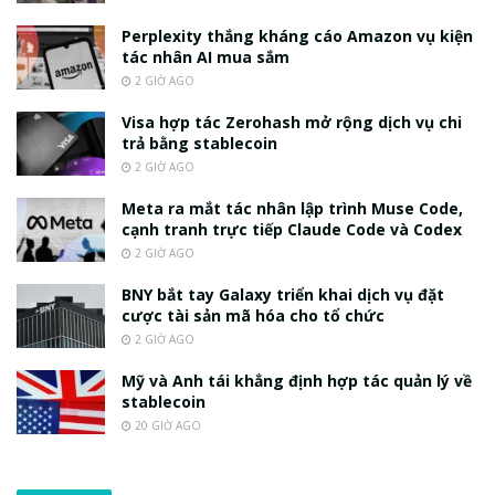
Perplexity thắng kháng cáo Amazon vụ kiện
tác nhân AI mua sắm
2 GIỜ AGO
Visa hợp tác Zerohash mở rộng dịch vụ chi
trả bằng stablecoin
2 GIỜ AGO
Meta ra mắt tác nhân lập trình Muse Code,
cạnh tranh trực tiếp Claude Code và Codex
2 GIỜ AGO
BNY bắt tay Galaxy triển khai dịch vụ đặt
cược tài sản mã hóa cho tổ chức
2 GIỜ AGO
Mỹ và Anh tái khẳng định hợp tác quản lý về
stablecoin
20 GIỜ AGO