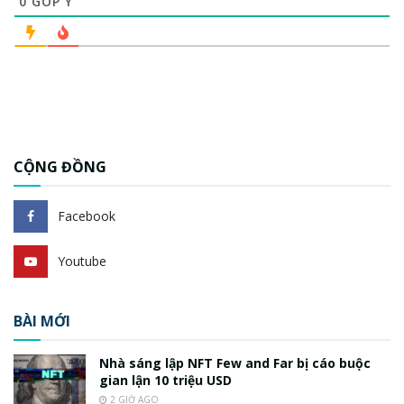
0
GÓP Ý
CỘNG ĐỒNG
Facebook
Youtube
BÀI MỚI
Nhà sáng lập NFT Few and Far bị cáo buộc
gian lận 10 triệu USD
2 GIỜ AGO