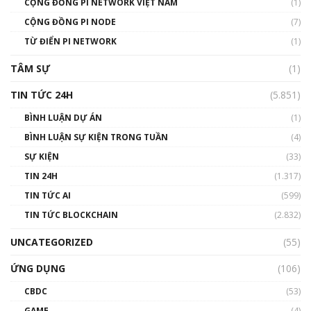
CỘNG ĐỒNG PI NETWORK VIỆT NAM
(1)
Talkshow 14: MemeCoin – Trò đùa tỷ đô
CỘNG ĐỒNG PI NODE
(7)
#phocapblockchain #PCB #meme
TỪ ĐIỂN PI NETWORK
(1)
01:29:26
TÂM SỰ
(1)
TIN TỨC 24H
(5.851)
BÌNH LUẬN DỰ ÁN
(1)
BÌNH LUẬN SỰ KIỆN TRONG TUẦN
(4)
SỰ KIỆN
(33)
TIN 24H
(1.317)
TIN TỨC AI
(599)
TIN TỨC BLOCKCHAIN
(2.832)
UNCATEGORIZED
(55)
ỨNG DỤNG
(106)
CBDC
(53)
GAME
(4)