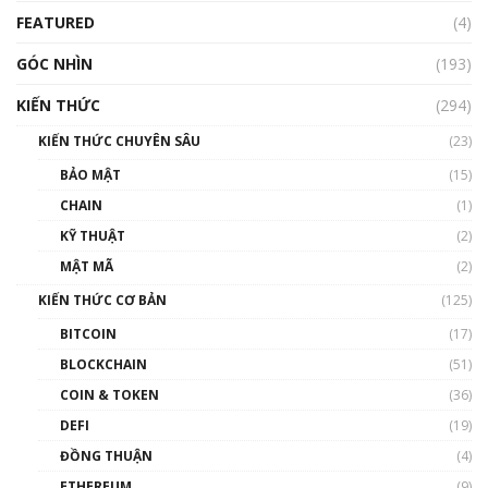
FEATURED
(4)
00:15:29
GÓC NHÌN
Nhìn lại năm 2022: Những nhân vật ảnh
(193)
hưởng nhất hệ sinh thái tiền mã hoá | Phổ
cập Blockchain
KIẾN THỨC
(294)
00:16:07
KIẾN THỨC CHUYÊN SÂU
(23)
Talkshow 27: Ranh giới giữa tầm ảnh hưởng
BẢO MẬT
(15)
và sự thao túng giá | Phổ cập Blockchain
CHAIN
(1)
01:35:05
KỸ THUẬT
(2)
Nhân sự tương lại ngành Blockchain Việt
MẬT MÃ
(2)
Nam | Phổ cập Blockchain
KIẾN THỨC CƠ BẢN
(125)
00:43:47
BITCOIN
(17)
Blockchain đang được ứng dụng ở Việt Nam
BLOCKCHAIN
(51)
như thể nào?
COIN & TOKEN
(36)
00:39:31
DEFI
(19)
Chìa khóa mở lối cơ hội trước các quĩ đầu tư |
ĐỒNG THUẬN
(4)
Phổ cập Blockchain
ETHEREUM
(9)
00:35:11