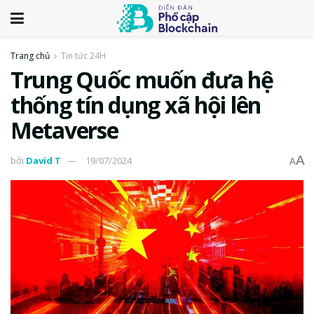
Trang chủ
Tin tức 24H
Trung Quốc muốn đưa hệ
thống tín dụng xã hội lên
Metaverse
A
bởi
David T
19/07/2024
A