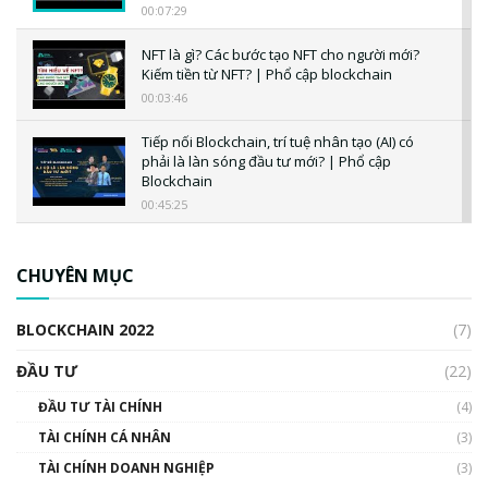
00:07:29
NFT là gì? Các bước tạo NFT cho người mới?
Kiếm tiền từ NFT? | Phổ cập blockchain
00:03:46
Tiếp nối Blockchain, trí tuệ nhân tạo (AI) có
phải là làn sóng đầu tư mới? | Phổ cập
Blockchain
00:45:25
CBDC là gì? Tổng quan về CBDC? Tại sao
ngân hàng trung ương lại quan trọng? | Phổ
CHUYÊN MỤC
cập Blockchain
00:04:38
BLOCKCHAIN 2022
(7)
Triển vọng nào cho Bitcoin. Thị trường liệu có
uptrend trong năm 2023? | Phổ cập
ĐẦU TƯ
(22)
Blockchain
ĐẦU TƯ TÀI CHÍNH
(4)
00:02:14
TÀI CHÍNH CÁ NHÂN
(3)
Nhìn lại năm 2022: Những sự kiện ảnh hưởng
TÀI CHÍNH DOANH NGHIỆP
đến hệ sinh thái tiền mã hoá | Phổ cập
(3)
Blockchain