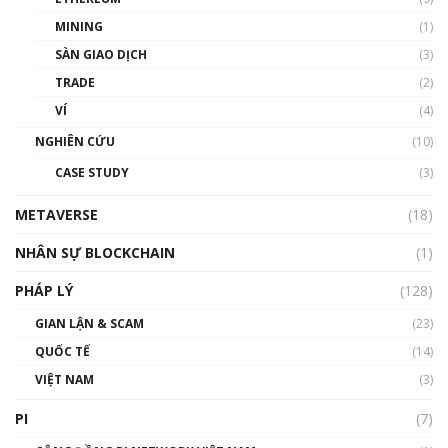
MINING
(1)
Talkshow 20: Biến động giá của tài sản truyền
SÀN GIAO DỊCH
(3)
thống & Crypto qua các cuộc chiến | Phổ cập
Blockchain
TRADE
(2)
01:34:46
VÍ
(4)
Talkshow 19: GameFi Việt Nam – Báo động
NGHIÊN CỨU
(10)
đỏ
CASE STUDY
(3)
01:24:45
METAVERSE
(18)
Talkshow18: Làn sóng tài năng Việt trở về từ
Silicon Valley - Sức bật mới cho Việt Nam
NHÂN SỰ BLOCKCHAIN
(1)
01:32:59
PHÁP LÝ
(128)
Talkshow17: Mùa đông Crypto – Chiếc khăn
GIAN LẬN & SCAM
gió ấm
(23)
01:40:40
QUỐC TẾ
(14)
VIỆT NAM
(3)
Talkshow 16: Làn sóng số tại Việt Nam và thế
giới
PI
(7)
01:49:30